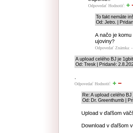
Odpovedať
Hodnotiť:
To fakt nemáte in
Od: Jetro. | Prida
A načo je komu
ujoviny?
Odpovedať
Známka: -
A upload celého BJ je 1gbit 
Od: Tresk | Pridané: 2.8.20
.
Odpovedať
Hodnotiť:
Re: A upload celého BJ j
Od: Dr. Greenthumb | Pr
Upload v ďaľšom väč
Download v ďaľšom v