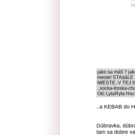
O
jako sa máš ? jak
meste! STAááL
MIESTE, V TEJ 
..socka-troska-ch
Od: LytaRyta Hoch
..a KEBAB do H
Dúbravka, dúbr
tam sa dobre v