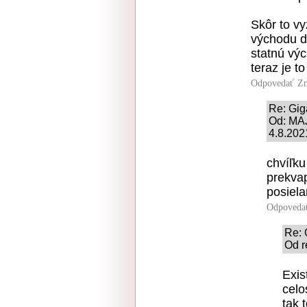
Skôr to vyz
východu d
statnú vý
teraz je to
Odpovedať
Zn
Re: Gig
Od: MAJ
4.8.202
chvíľku
prekvap
posiela
Odpoveda
Re: 
Od r
Exis
celo
tak 