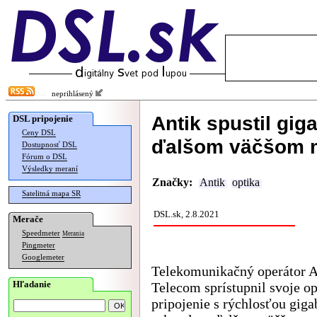
neprihlásený
Antik spustil gig
DSL pripojenie
Ceny DSL
ďalšom väčšom 
Dostupnosť DSL
Fórum o DSL
Výsledky meraní
Značky:
Antik
optika
Satelitná mapa SR
DSL.sk, 2.8.2021
Merače
Speedmeter
Merania
Pingmeter
Googlemeter
Telekomunikačný operátor A
Hľadanie
Telecom sprístupnil svoje op
pripojenie s rýchlosťou giga