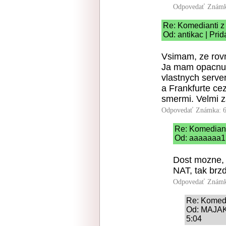
Odpovedať
Známk
Re: Komedianti z 
Od: antikac | Pri
Vsimam, ze rovn
Ja mam opacnu s
vlastnych serv
a Frankfurte ce
smermi. Velmi za
Odpovedať
Známka: 6
Re: Komediant
Od: aaaaaaa1 
Dost mozne, z
NAT, tak brz
Odpovedať
Známk
Re: Komedi
Od: MAJAK 
5:04