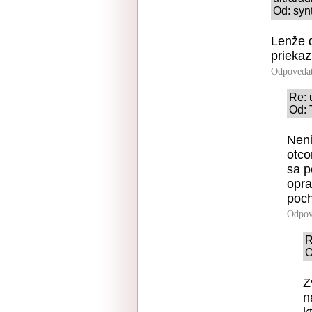
Od: syn
Lenže d
priekaz
Odpoveda
Re: 
Od: 
Neni
otco
sa p
opra
poch
Odpov
R
O
Z
n