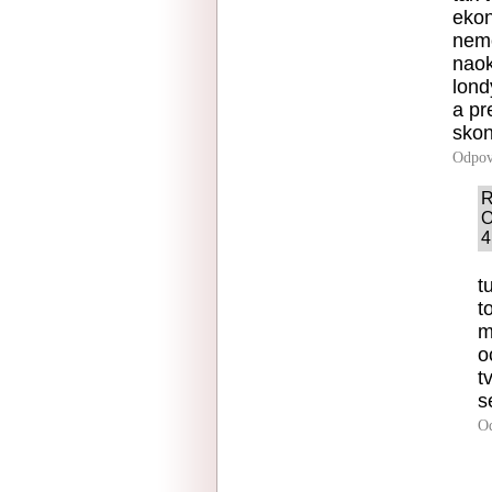
ekon
nemo
naok
lond
a pr
skon
Odpov
R
O
4
t
t
m
o
t
s
O