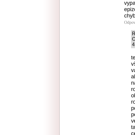
vypa
epiz
chyb
Odpov
R
O
4
t
v
v
a
n
r
o
r
p
p
v
t
c