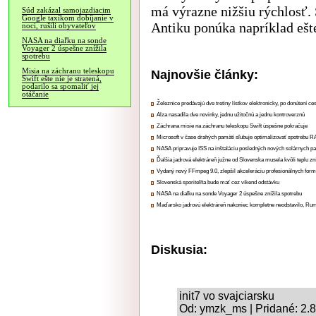
má výrazne nižšiu rýchlosť.
Súd zakázal samojazdiacim
Google taxíkom dobíjanie v
Antiku ponúka napríklad ešte
noci, rušili obyvateľov
NASA na diaľku na sonde
Voyager 2 úspešne znížila
spotrebu
Misia na záchranu teleskopu
Najnovšie články:
Swift ešte nie je stratená,
podarilo sa spomaliť jej
otáčanie
Železnice predávajú dve tretiny lístkov elektronicky, po donútení ce
Alza nasadila dve novinky, jednu užitočnú a jednu kontroverznú
Záchrana misie na záchranu teleskopu Swift úspešne pokračuje
Microsoft v čase drahých pamätí sľubuje optimalizovať spotrebu
NASA pripravuje ISS na inštaláciu posledných nových solárnych p
Ďalšia jadrová elektráreň južne od Slovenska musela kvôli teplu zn
Vydaný nový FFmpeg 9.0, zlepšil akceleráciu profesionálnych form
Slovenská sporiteľňa bude mať cez víkend odstávku
NASA na diaľku na sonde Voyager 2 úspešne znížila spotrebu
Maďarsko jadrovú elektráreň nakoniec kompletne neodstavilo, Ru
Diskusia:
init7 vo svajciarsku
Od: ymzk_ms | Pridané: 2.