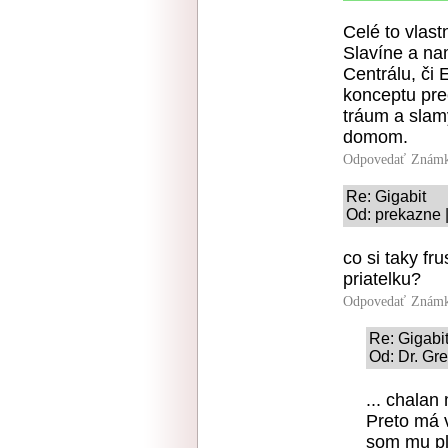
Celé to vlas
Slavíne a na
Centrálu, či 
konceptu pre
tráum a slam
domom.
Odpovedať
Známk
Re: Gigabit
Od: prekazne |
co si taky fr
priatelku?
Odpovedať
Známk
Re: Gigabi
Od: Dr. Gr
... chalan 
Preto má 
som mu pl