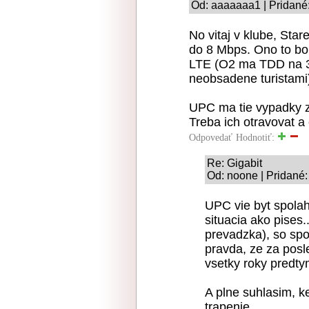
Od: aaaaaaa1 | Pridané:
No vitaj v klube, St
do 8 Mbps. Ono to bol
LTE (O2 ma TDD na 3,
neobsadene turistami
UPC ma tie vypadky z
Treba ich otravovat a 
Odpovedať
Hodnotiť:
Re: Gigabit
Od: noone | Pridané:
UPC vie byt spolah
situacia ako pises
prevadzka), so spol
pravda, ze za posl
vsetky roky predt
A plne suhlasim, ke
trapenie..