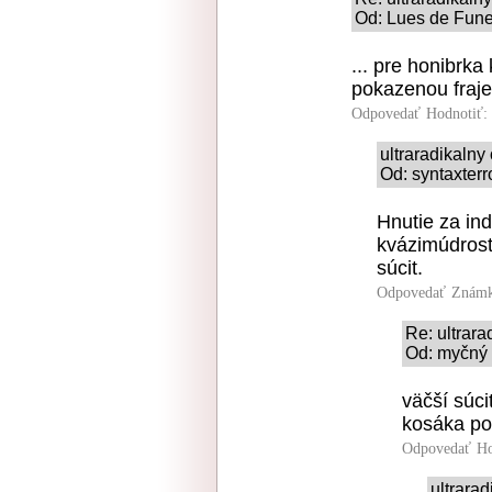
Od: Lues de Fune
... pre honibrka
pokazenou fraje
Odpovedať
Hodnotiť:
ultraradikaln
Od: syntaxterr
Hnutie za ind
kvázimúdrost
súcit.
Odpovedať
Známk
Re: ultrar
Od: myčný g
väčší súc
kosáka p
Odpovedať
Ho
ultrara