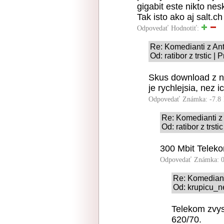
gigabit este nikto nesk
Tak isto ako aj salt.ch
Odpovedať
Hodnotiť:
Re: Komedianti z Ant
Od: ratibor z trstic |
Skus download z ne
je rychlejsia, nez i
Odpovedať
Známka: -7.8
Re: Komedianti z 
Od: ratibor z trst
300 Mbit Telek
Odpovedať
Známka: 0
Re: Komediant
Od: krupicu_n
Telekom zvys
620/70.