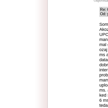
Odpoveda
Re: 
Od: 
Som 
Akoz
UPC 
mani
mal 
ozaj
ms a
data
dobr
inte
prob
mam 
uplo
ms. 
ked 
6 ms
teda