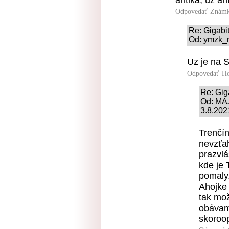
antika, uz ant
Odpovedať
Známk
Re: Gigabit
Od: ymzk_m
Uz je na S
Odpovedať
Ho
Re: Gig
Od: MAJ
3.8.202
Trenčín
nevzťah
prazvlá
kde je 
pomaly.
Ahojke 
tak mož
obávam
skoroop