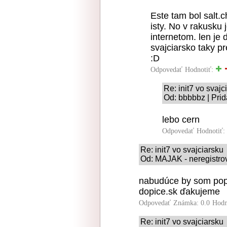
Este tam bol salt.c
isty. No v rakusku
internetom. len je
svajciarsko taky pr
:D
Odpovedať
Hodnotiť:
Re: init7 vo svajc
Od: bbbbbz | Prid
lebo cern
Odpovedať
Hodnotiť:
Re: init7 vo svajciarsku
Od: MAJAK - neregistrov
nabudúce by som pop
dopice.sk ďakujeme
Odpovedať
Známka: 0.0
Hodn
Re: init7 vo svajciarsku