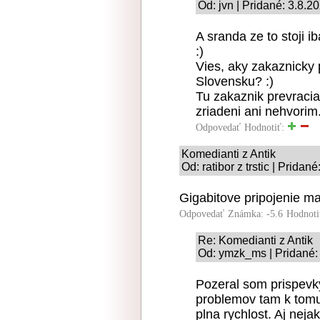
Od: jvn | Pridané: 3.8.2
A sranda ze to stoji 
:)
Vies, aky zakaznicky 
Slovensku? :)
Tu zakaznik prevraci
zriadeni ani nehvorim
Odpovedať
Hodnotiť:
Komedianti z Antik
Od: ratibor z trstic | Pridan
Gigabitove pripojenie maj
Odpovedať
Známka: -5.6
Hodnoti
Re: Komedianti z Antik
Od: ymzk_ms | Pridané:
Pozeral som prispevky
problemov tam k tomu
plna rychlost. Aj neja