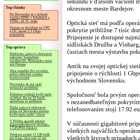
sekundu v ďalšom väčšom m
Top články
okresnom meste Bardejov.
Na Slovensku sa v tichosti
vypína ADSL v lokalitách s
VDSL, už 31. mája
Optická sieť má podľa operá
Orange sa doťahuje na UPC
pokrytie približne 7 tisíc do
a O2, spustí 2.5 Gbps
pripojenie
Pripojenie je dostupné najm
sídliskách Družba a Vinbarg,
Top správy
častiach mesta výstavba pok
Maďarsko jadrovú elektráreň
nakoniec kompletne
neodstavilo, Rumunsko mení
tok Dunaja
Antik na svojej optickej sie
Alza nasadila dve novinky,
pripojenie o rýchlosti 1 Gbp
jednu užitočnú a jednu
kontroverznú
východnom Slovensku.
Slovensko.sk má opäť
technické problémy
Spoločnosť bola prvým oper
Železnice znižujú kvôli teplu
rýchlosť iba na 50 km/h,
s nezanedbateľným pokrytím.
spôsobuje to meškanie
telefonovaním stojí 17.92 e
Ďalšia jadrová elektráreň
južne od Slovenska musela
kvôli teplu znížiť výkon
V Poľsku spustili takmer
V súčasnosti gigabitové prip
gigawatthodinové úložisko,
z LiFePO4 článkov
všetkých najväčších operát
Telekom pridal 12 GB balík
všetkých štyroch prípadoch a
pre Easy, chce zaň 12 eur