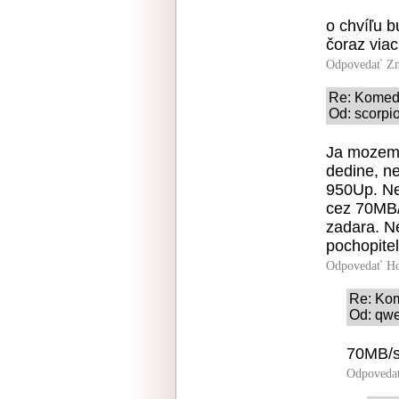
o chvíľu b
čoraz viac
Odpovedať
Zn
Re: Komedi
Od: scorpi
Ja mozem 
dedine, n
950Up. Ned
cez 70MB/
zadara. N
pochopite
Odpovedať
Ho
Re: Kom
Od: qwe
70MB/s 
Odpoveda