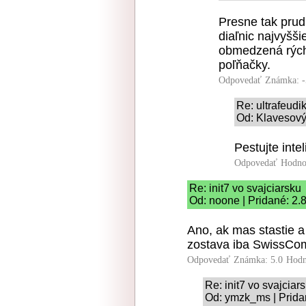
Presne tak prud
diaľnic najvyšš
obmedzená rýchl
poľňačky.
Odpovedať
Známka: -
Re: ultrafeud
Od: Klavesový 
Pestujte inte
Odpovedať
Hodno
Re: init7 vo svajciarsku
Od: noone | Pridané: 2.
Ano, ak mas stastie a s
zostava iba SwissCo
Odpovedať
Známka: 5.0
Hodn
Re: init7 vo svajciar
Od: ymzk_ms | Prida