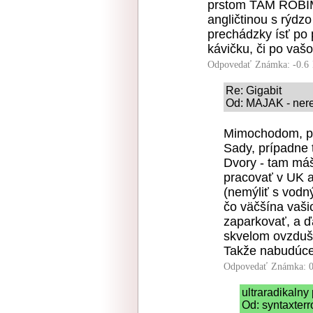
prstom TAM ROBÍM,
angličtinou s rýdz
prechádzky ísť po 
kávičku, či po vašo
Odpovedať
Známka: -0.6
Re: Gigabit
Od: MAJAK - nereg
Mimochodom, pr
Sady, prípadne 
Dvory - tam máš 
pracovať v UK a
(nemýliť s vodný
čo väčšína vaši
zaparkovať, a ď
skvelom ovzduší
Takže nabudúce
Odpovedať
Známka: 0
ultraradikaln
Od: syntaxterr