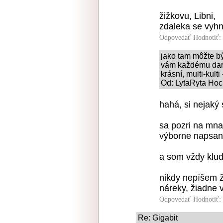
žižkovu, Libni,
zdaleka se vyhn
Odpovedať
Hodnotiť:
jako tam môžte být
vám každému darí 
krásní, multi-kul
Od: LytaRyta Hoch
hahá, si nejaký 
sa pozri na mna
výborne napsan
a som vždy klud
nikdy nepíšem ži
náreky, žiadne 
Odpovedať
Hodnotiť:
Re: Gigabit