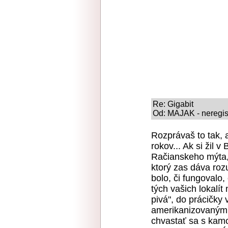
Re: Gigabit
Od: MAJAK - neregist
Rozprávaš to tak, 
rokov... Ak si žil v
Račianskeho mýta, 
ktorý zas dáva roz
bolo, či fungovalo,
tých vašich lokalít
pivá", do prácičk
amerikanizovanými
chvastať sa s kam