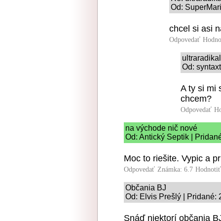
Od: SuperMari
chcel si asi
Odpovedať
Hodno
ultraradika
Od: syntaxt
A ty si mi
chcem?
Odpovedať
Ho
na východe nič nové
Od: Antický Septik | Pridan
Moc to riešite. Vypic a pr
Odpovedať
Známka: 6.7
Hodnoti
Občania BJ
Od: Elvis Prešlý | Pridané:
Snáď niektorí občania BJ