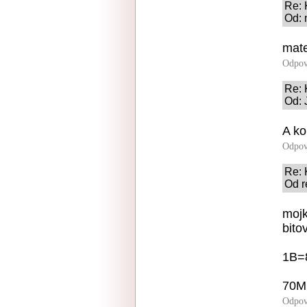
Re: 
Od: 
mate
Odpov
Re: 
Od: 
A ko
Odpov
Re: 
Od r
mojk
bito
1B=
70M
Odpov