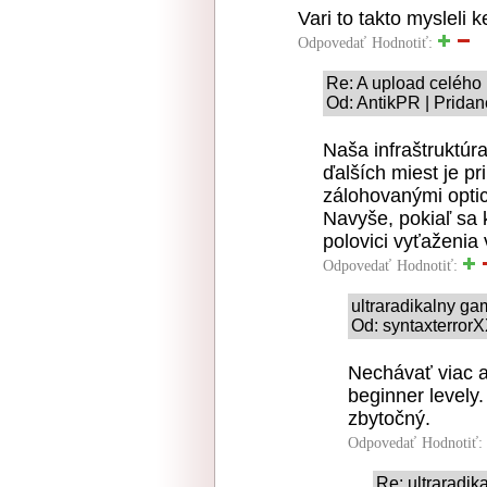
Vari to takto mysleli 
Odpovedať
Hodnotiť:
Re: A upload celého B
Od: AntikPR | Pridan
Naša infraštruktúr
ďalších miest je p
zálohovanými opti
Navyše, pokiaľ sa k
polovici vyťaženia
Odpovedať
Hodnotiť:
ultraradikalny g
Od: syntaxterrorX
Nechávať viac a
beginner levely
zbytočný.
Odpovedať
Hodnotiť:
Re: ultraradi