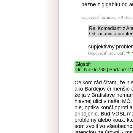
bezne z gigabitu od a
Odpovedať
Známka: 6.0
Hodn
Re: Komedianti z Ant
Od: cicamica problem
supjektivny probl
Odpovedať
Hodnotiť:
Gigabit
Od: Niekto738 | Pridané: 2
Celkom rád čítam, že nie
ako Bardejov či menšie a
že ja v Bratislave nemá
hlavnej ulici v našej MČ,
nie, optika končí oproti 
pripojenie. Buď VDSL m
problémy alebo koax, kt
som zvolil vo všeobecnos
latenciou na úrovni 7 ms