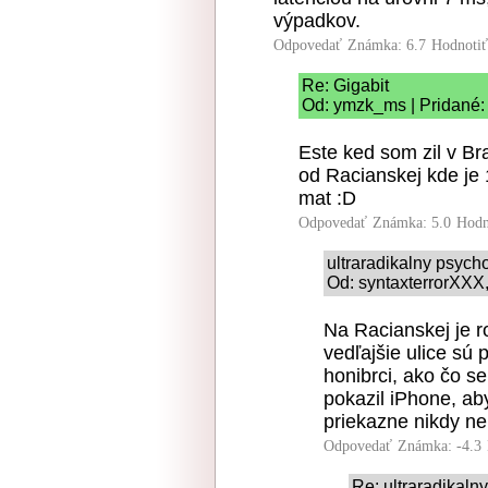
výpadkov.
Odpovedať
Známka: 6.7
Hodnoti
Re: Gigabit
Od: ymzk_ms | Pridané:
Este ked som zil v Bra
od Racianskej kde je 
mat :D
Odpovedať
Známka: 5.0
Hodn
ultraradikalny psych
Od: syntaxterrorXXX,
Na Racianskej je ro
vedľajšie ulice sú 
honibrci, ako čo se
pokazil iPhone, aby
priekazne nikdy ne
Odpovedať
Známka: -4.3
Re: ultraradikaln