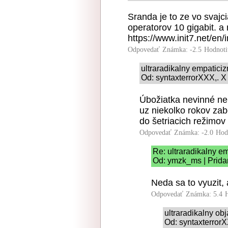
Sranda je to ze vo svajc
operatorov 10 gigabit. a 
https://www.init7.net/en/i
Odpovedať
Známka: -2.5
Hodnoti
ultraradikalny empatici
Od: syntaxterrorXXX,. X
Úbožiatka nevinné neu
uz niekolko rokov zab
do šetriacich režimov
Odpovedať
Známka: -2.0
Hod
Re: ultraradikalny e
Od: ymzk_ms | Prida
Neda sa to vyuzit, 
Odpovedať
Známka: 5.4
ultraradikalny o
Od: syntaxterrorX