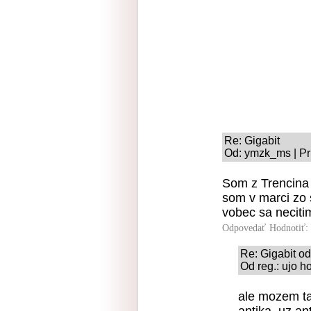
Re: Gigabit
Od: ymzk_ms | Pr
Som z Trencina 
som v marci zo 
vobec sa neciti
Odpovedať
Hodnotiť:
Re: Gigabit od
Od reg.: ujo h
ale mozem ta 