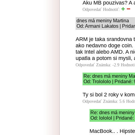
Aku MB pouzivas? A 
Odpovedať
Hodnotiť:
dnes má meniny Martina
Od: Armani Lakatos | Prida
ARM je taka srandovna t
ako nedavno doge coin. 
tak Intel alebo AMD. A n
upatla a potom si mysli, a
Odpovedať
Známka: -2.9
Hodnoti
Re: dnes má meniny Ma
Od: Trolololo | Pridané:
Ty si bol 2 roky v ko
Odpovedať
Známka: 5.6
Hodn
Re: dnes má meniny
Od: lololol | Pridané
MacBook.. . Hipster