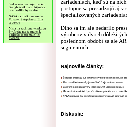
zariadeniach, keď sú na nic
Súd zakázal samojazdiacim
postupne sa presadzujú aj v 
Google taxíkom dobíjanie v
noci, rušili obyvateľov
špecializovaných zariadenia
NASA na diaľku na sonde
Voyager 2 úspešne znížila
spotrebu
Dlho sa im ale nedarilo pre
Misia na záchranu teleskopu
Swift ešte nie je stratená,
výrobcov v dvoch dôležitých
podarilo sa spomaliť jej
otáčanie
poslednom období sa ale AR
segmentoch.
Najnovšie články:
Železnice predávajú dve tretiny lístkov elektronicky, po donútení ce
Alza nasadila dve novinky, jednu užitočnú a jednu kontroverznú
Záchrana misie na záchranu teleskopu Swift úspešne pokračuje
Microsoft v čase drahých pamätí sľubuje optimalizovať spotrebu
NASA pripravuje ISS na inštaláciu posledných nových solárnych p
Diskusia: