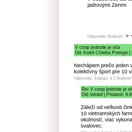
jadrovými Zenmi
Odpovedať
Hodnotiť:
V coop jednote je sila
Od: Kotol Chleba Pomyje | 
Nechápem prečo jeden v
kolektívny šport pre 10 
Odpovedať
Známka: 4.3
Hodnoti
Re: V coop jednote je si
Od: lololol | Pridané: 9
Záleží od veľkosti čin
10 vietnamských farm
okolností, viac vykon
svalovec.