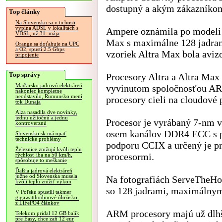
dostupný a akým zákazníkom 
Top články
Na Slovensku sa v tichosti
vypína ADSL v lokalitách s
Ampere oznámila po modeli 
VDSL, už 31. mája
Max s maximálne 128 jadram
Orange sa doťahuje na UPC
a O2, spustí 2.5 Gbps
vzoriek Altra Max bola aviz
pripojenie
Top správy
Procesory Altra a Altra Max
Maďarsko jadrovú elektráreň
vyvinutom spoločnosťou ARM
nakoniec kompletne
neodstavilo, Rumunsko mení
procesory cieli na cloudové 
tok Dunaja
Alza nasadila dve novinky,
jednu užitočnú a jednu
Procesor je vyrábaný 7-nm
kontroverznú
osem kanálov DDR4 ECC s po
Slovensko.sk má opäť
technické problémy
podporu CCIX a určený je pr
Železnice znižujú kvôli teplu
procesormi.
rýchlosť iba na 50 km/h,
spôsobuje to meškanie
Ďalšia jadrová elektráreň
južne od Slovenska musela
Na fotografiách ServeTheH
kvôli teplu znížiť výkon
so 128 jadrami, maximálnym
V Poľsku spustili takmer
gigawatthodinové úložisko,
z LiFePO4 článkov
ARM procesory majú už dlhš
Telekom pridal 12 GB balík
pre Easy, chce zaň 12 eur