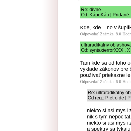
Re: divne
Od: KápoKáp | Pridané:
Kde, kde... no v šuplí
Odpovedať
Známka: 8.0
Hodn
ultraradikalny objasňo
Od: syntaxterrorXXX,. X
Tam kde sa od toho odč
výklade zákonov pre
používať priekazne len
Odpovedať
Známka: 6.0
Hodn
Re: ultraradikalny 
Od reg.: Pjetro de | 
niekto si asi mysl
nik s tym nepocital
niekto si asi mysli
a spektry sa tykaj