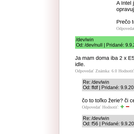
A Intel
opravuj
Prečo 
Odpoveda
/dev/win
Od: /dev/null | Pridané: 9.
Ja mam doma iba 2 x E5
idle.
Odpovedať
Známka: 6.0
Hodnoti
Re: /dev/win
Od: ffdf | Pridané: 9.9.2
čo to toľko žerie? či 
Odpovedať
Hodnotiť:
Re: /dev/win
Od: f56 | Pridané: 9.9.2