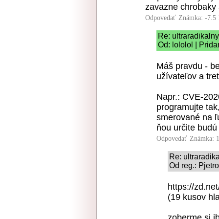
zavazne chrobaky 
Odpovedať
Známka: -7.5
Re: ultraradikal
Od: lololol | Prid
Máš pravdu - be
užívateľov a tret
Napr.: CVE-2020
programujte tak
smerované na ľud
ňou určite budú 
Odpovedať
Známka: 1
Re: ultraradi
Od reg.: Pjetr
https://zd.n
(19 kusov hla
zoberme si ib