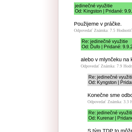
jedinečné využitie
Od: Kingston | Pridané: 9.
Použijeme v práčke.
Odpovedať
Známka: 7.5
Hodnoti
Re: jedinečné využitie
Od: Ďufo | Pridané: 9.9
alebo v mlynčeku na 
Odpovedať
Známka: 7.9
Hodn
Re: jedinečné využit
Od: Kyngston | Prida
Konečne sme odbor
Odpovedať
Známka: 3.3
Re: jedinečné využit
Od: Kurenar | Pridan
S tým TDP to môžeš