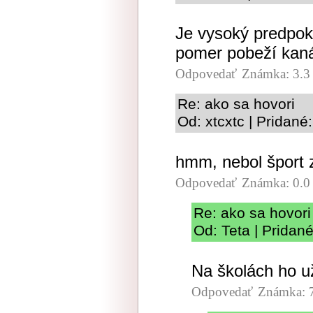
Je vysoký predpok
pomer pobeží kanál
Odpovedať
Známka: 3.3
Re: ako sa hovori
Od: xtcxtc | Pridané
hmm, nebol šport 
Odpovedať
Známka: 0.0
Re: ako sa hovori
Od: Teta | Pridan
Na školách ho u
Odpovedať
Známka: 