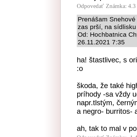
Odpovedať
Známka: 4.3
Prenášam Snehové V
zas prší, na sídlisku
Od: Hochbatnica Ch
26.11.2021 7:35
ha! štastlivec, s o
:o
škoda, že také hig
príhody -sa vždy 
napr.tlstým, černý
a negro- burritos- 
ah, tak to mal v po