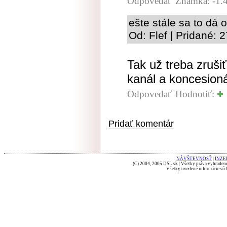
Odpovedať
Známka: -1.
ešte stále sa to dá o
Od: Flef | Pridané: 
Tak už treba zrušiť
kanál a koncesioná
Odpovedať
Hodnotiť:
Pridať komentár
NÁVŠTEVNOSŤ
|
INZE
(C) 2004, 2005 DSL.sk | Všetky práva vyhradené
Všetky uvedené informácie sú b