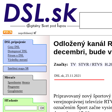
neprihlásený
Odložený kanál R
DSL pripojenie
Ceny DSL
decembri, bude v
Dostupnosť DSL
Fórum o DSL
Výsledky meraní
Značky:
TV
STVR / RTVS
H.2
Satelitná mapa SR
DSL.sk, 25.11.2021
Merače
Speedmeter
Merania
Pingmeter
Googlemeter
Pripravovaný nový športový
Hľadanie
verejnoprávnej televízie RT
označením Šport začne vysie