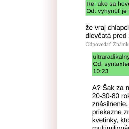
Re: ako sa hov
Od: vyhynúť je 
že vraj chlap
dievčatá pred 
Odpovedať
Známka
ultraradikaln
Od: syntaxte
10:23
A? Šak za 
20-30-80 ro
znásilnenie
priekazne zn
kvetinky, kt
multimilioná