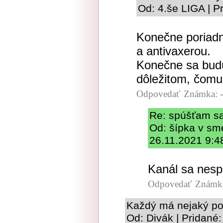
Od: 4.še LIGA | P
Konečne poriadny
a antivaxerou.
Konečne sa bud
dôležitom, čomu
Odpovedať
Známka: -
Re: spúšťam s
Od: šípka v sm
26.11.2021 9:4
Kanál sa nesp
Odpovedať
Známka
Každý má nejaký po
Od: Divák | Pridané