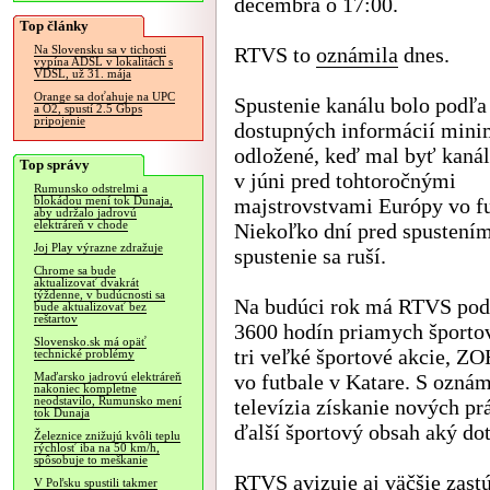
decembra o 17:00.
Top články
RTVS to
oznámila
dnes.
Na Slovensku sa v tichosti
vypína ADSL v lokalitách s
VDSL, už 31. mája
Orange sa doťahuje na UPC
Spustenie kanálu bolo podľa
a O2, spustí 2.5 Gbps
pripojenie
dostupných informácií mini
odložené, keď mal byť kanál
Top správy
v júni pred tohtoročnými
Rumunsko odstrelmi a
majstrovstvami Európy vo fu
blokádou mení tok Dunaja,
aby udržalo jadrovú
elektráreň v chode
Niekoľko dní pred spustení
Joj Play výrazne zdražuje
spustenie sa ruší.
Chrome sa bude
aktualizovať dvakrát
týždenne, v budúcnosti sa
Na budúci rok má RTVS pod
bude aktualizovať bez
reštartov
3600 hodín priamych športo
Slovensko.sk má opäť
tri veľké športové akcie, Z
technické problémy
vo futbale v Katare. S ozn
Maďarsko jadrovú elektráreň
nakoniec kompletne
neodstavilo, Rumunsko mení
televízia získanie nových pr
tok Dunaja
ďalší športový obsah aký dot
Železnice znižujú kvôli teplu
rýchlosť iba na 50 km/h,
spôsobuje to meškanie
RTVS avizuje aj väčšie zast
V Poľsku spustili takmer