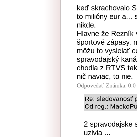
keď skrachovalo ST
to milióny eur a...
nikde.
Hlavne že Rezník v
športové zápasy, n
môžu to vysielať ce
spravodajský kanál
chodia z RTVS tak 
nič naviac, to nie.
Odpovedať
Známka: 0.0
Re: sledovanosť
Od reg.: MackoPu1
2 spravodajske s
uzivia ...