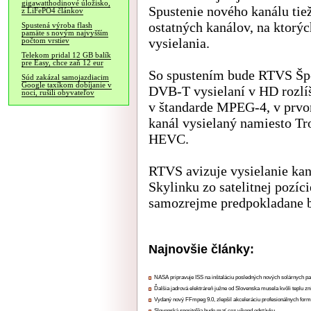
gigawatthodinové úložisko,
Spustenie nového kanálu tie
z LiFePO4 článkov
ostatných kanálov, na ktorýc
Spustená výroba flash
pamäte s novým najvyšším
vysielania.
počtom vrstiev
Telekom pridal 12 GB balík
pre Easy, chce zaň 12 eur
So spustením bude RTVS Šp
Súd zakázal samojazdiacim
Google taxíkom dobíjanie v
DVB-T vysielaní v HD rozlí
noci, rušili obyvateľov
v štandarde MPEG-4, v prv
kanál vysielaný namiesto T
HEVC.
RTVS avizuje vysielanie kan
Skylinku zo satelitnej pozíc
samozrejme predpokladane bu
Najnovšie články:
NASA pripravuje ISS na inštaláciu posledných nových solárnych p
Ďalšia jadrová elektráreň južne od Slovenska musela kvôli teplu zn
Vydaný nový FFmpeg 9.0, zlepšil akceleráciu profesionálnych form
Slovenská sporiteľňa bude mať cez víkend odstávku