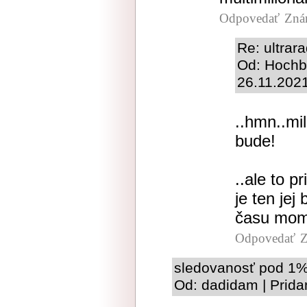
Odpovedať
Zná
Re: ultrar
Od: Hochba
26.11.202
..hmn..mil
bude!
..ale to p
je ten jej
času mome
Odpovedať
Z
sledovanosť pod 1
Od: dadidam | Prida