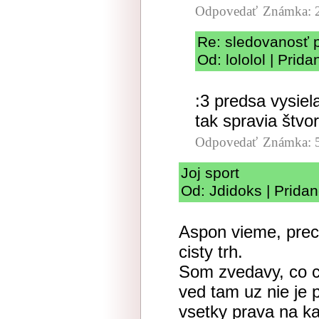
Odpovedať
Známka: 
Re: sledovanosť
Od: lololol | Prid
:3 predsa vysiel
tak spravia štvor
Odpovedať
Známka: 
Joj sport
Od: Jdidoks | Prida
Aspon vieme, preco
cisty trh.
Som zvedavy, co ch
ved tam uz nie je 
vsetky prava na k