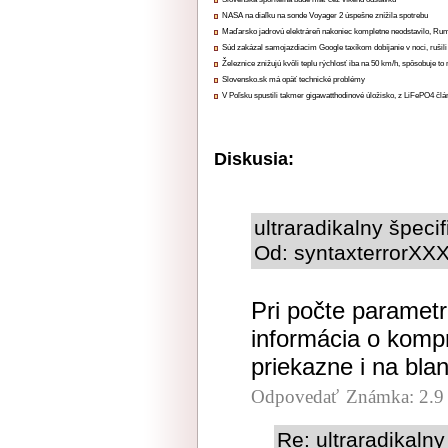
NASA na diaľku na sonde Voyager 2 úspešne znížila spotrebu
Maďarsko jadrovú elektráreň nakoniec kompletne neodstavilo, Ru
Súd zakázal samojazdiacim Google taxíkom dobíjanie v noci, rušili
Železnice znižujú kvôli teplu rýchlosť iba na 50 km/h, spôsobuje t
Slovensko.sk má opäť technické problémy
V Poľsku spustili takmer gigawatthodinové úložisko, z LiFePO4 čl
Diskusia:
ultraradikalny špeci
Od: syntaxterrorXXX
Pri počte paramet
informácia o kom
priekazne i na bla
Odpovedať
Známka: 2.9
Re: ultraradikaln