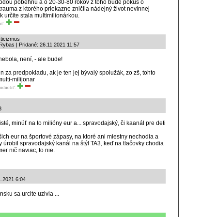
odou pobehnú a o 20-30-80 rokov z toho bude pokus o
trauma z ktorého priekazne zničila nádejný život nevinnej
ak určite stala multimilionárkou.
iť:
kticizmus
Rybas | Pridané: 26.11.2021 11:57
 nebola, není, - ale bude!
en za predpokladu, ak je ten jej bývalý spolužák, zo zš, tohto
lti-milijonar
odnotiť:
3
sté, minúť na to milióny eur a... spravodajský, či kaanál pre deti
ich eur na športové zápasy, na ktoré ani miestny nechodia a
by úrobil spravodajský kanál na štýl TA3, keď na tlačovky chodia
er nič naviac, to nie.
1.2021 6:04
sku sa urcite uzivia ...