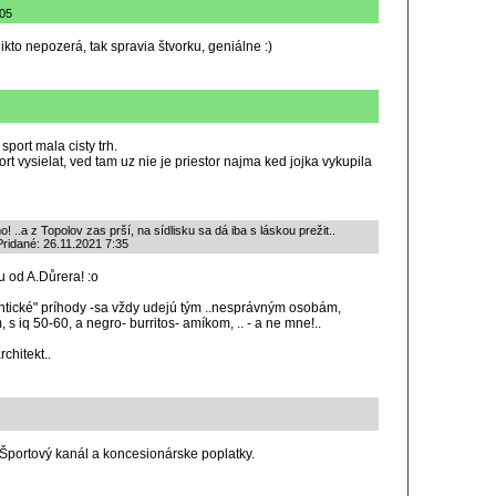
:05
nikto nepozerá, tak spravia štvorku, geniálne :)
sport mala cisty trh.
rt vysielat, ved tam uz nie je priestor najma ked jojka vykupila
.a z Topolov zas prší, na sídlisku sa dá iba s láskou prežit..
ridané: 26.11.2021 7:35
ou od A.Důrera! :o
antické" príhody -sa vždy udejú tým ..nesprávným osobám,
s iq 50-60, a negro- burritos- amíkom, .. - a ne mne!..
rchitekt..
3, Športový kanál a koncesionárske poplatky.