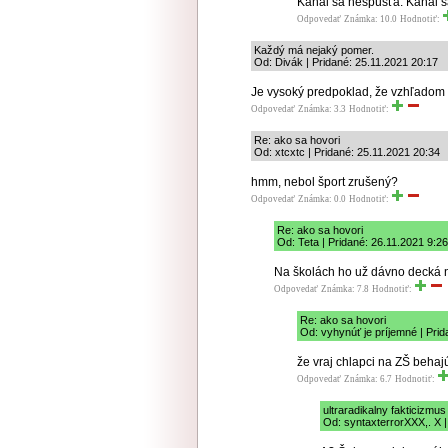
Kanál sa nespúšťa. Kanál s
Odpovedať
Známka: 10.0
Hodnotiť:
Každý má nejaký pomer.
Od: Divák | Pridané: 25.11.2021 20:17
Je vysoký predpoklad, že vzhľadom 
Odpovedať
Známka: 3.3
Hodnotiť:
Re: ako sa hovori
Od: xtcxtc | Pridané: 25.11.2021 20:34
hmm, nebol šport zrušený?
Odpovedať
Známka: 0.0
Hodnotiť:
Re: ako sa hovori
Od: Teta | Pridané: 26.11.2021 9:26
Na školách ho už dávno decká n
Odpovedať
Známka: 7.8
Hodnotiť:
Re: ako sa hovori
Od: vyhynúť je príjemné | Prid
že vraj chlapci na ZŠ behaj
Odpovedať
Známka: 6.7
Hodnotiť:
ultraradikalny fakticizmus
Od: syntaxterrorXXX,. X |