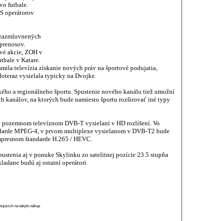
o futbale.
S operátorov
 zazmluvnených
prenosov.
ové akcie, ZOH v
tbale v Katare.
la televízia získanie nových práv na športové podujatia,
doteraz vysielala typicky na Dvojke.
kého a regionálneho športu. Spustenie nového kanálu tiež umožní
h kanálov, na ktorých bude namiesto športu rozširovať iné typy
v pozemnom televíznom DVB-T vysielaní v HD rozlíšení. Vo
ndarde MPEG-4, v prvom multiplexe vysielanom v DVB-T2 bude
mpresnom štandarde H.265 / HEVC.
ustenia aj v ponuke Skylinku zo satelitnej pozície 23.5 stupňa
adane budú aj ostatní operátori.
stujúcich na takýto nákup