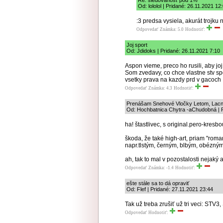
Re: sledovanosť pod 1%
Od: lololol | Pridané: 26.11.2021 12
:3 predsa vysiela, akurát trojku 
Odpovedať
Známka: 5.0
Hodnotiť:
Joj sport
Od: Jdidoks | Pridané: 26.11.2021 7:10
Aspon vieme, preco ho rusili, aby joj 
Som zvedavy, co chce vlastne stv spo
vsetky prava na kazdy prd v gacoch
Odpovedať
Známka: 4.3
Hodnotiť:
Prenášam Snehové Vločky Letom, Lacno! .
Od: Hochbatnica Chytra -aChudobná | P
ha! štastlivec, s original.pero-kresb
škoda, že také high-art, priam "rom
napr.tlstým, černým, blbým, obézným, 
ah, tak to mal v pozostalosti nejaký a
Odpovedať
Známka: -1.4
Hodnotiť:
ešte stále sa to dá opraviť
Od: Flef | Pridané: 27.11.2021 23:44
Tak už treba zrušiť už tri veci: STV
Odpovedať
Hodnotiť: