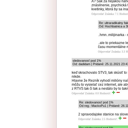
A? Šak za nejakou náh
znásilnenie, psychická 
kvetinky, ktorá by sa in
Odpovedať
Známka: 7.1
Hodnot
Re: ultraradikalny fa
Od: Hochbatnica a 3
..hmn..milijinarka -
..ale to priekazne l
času momentálne mu
Odpovedať
Známka: 3.3
H
sledovanosť pod 1%
Od: dadidam | Pridané: 25.11.2021 23:4
keď skrachovalo STV3, tak skúsiť to i
nikde.
Hlavne že Rezník vyhodí milióny naš
môžu to vysielať cez internet, ale a
z RTVS tak či tak a nestálo by to takm
Odpovedať
Známka: 0.0
Hodnotiť:
Re: sledovanosť pod 1%
Od reg.: MackoPu1 | Pridané: 26.1
2 spravodajske stanice na sloven
Odpovedať
Známka: 2.5
Hodnotiť: