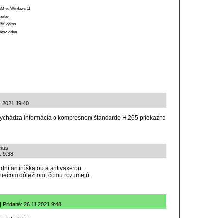
 RAM vo Windows 11
anelov
ížiť výkon
átov videa
1.2021 19:40
 vychádza informácia o kompresnom štandarde H.265 priekazne
zmus
1 9:38
dní antirúškarou a antivaxerou.
niečom dôležitom, čomu rozumejú.
 Pridané: 26.11.2021 9:48