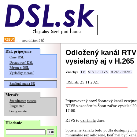
neprihlásený
Odložený kanál RTVS
DSL pripojenie
Ceny DSL
vysielaný aj v H.265
Dostupnosť DSL
Fórum o DSL
Značky:
TV
STVR / RTVS
H.265 / HEVC
Výsledky meraní
DSL.sk, 25.11.2021
Satelitná mapa SR
Merače
Pripravovaný nový športový kanál verejnop
Speedmeter
Merania
RTVS s označením Šport začne vysielať 20
Pingmeter
17:00.
Googlemeter
RTVS to
oznámila
dnes.
Hľadanie
Spustenie kanálu bolo podľa dostupných i
minimálne raz odložené, keď mal byť kanál