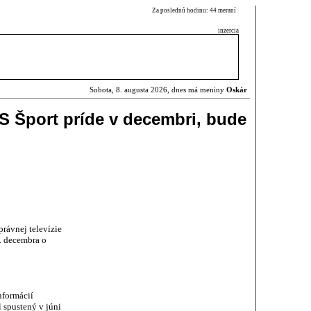
Za poslednú hodinu: 44 meraní
inzercia
Sobota, 8. augusta 2026, dnes má meniny
Oskár
 Šport príde v decembri, bude
rávnej televízie
. decembra o
nformácií
 spustený v júni