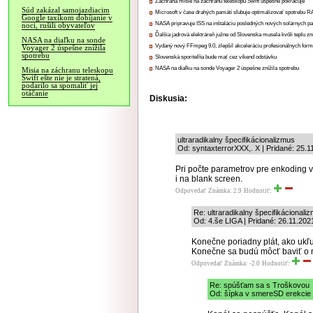
Záchrana misie na záchranu teleskopu Swift úspešne pokračuje
Súd zakázal samojazdiacim
Microsoft v čase drahých pamätí sľubuje optimalizovať spotrebu
Google taxíkom dobíjanie v
NASA pripravuje ISS na inštaláciu posledných nových solárnych p
noci, rušili obyvateľov
Ďalšia jadrová elektráreň južne od Slovenska musela kvôli teplu zn
NASA na diaľku na sonde
Vydaný nový FFmpeg 9.0, zlepšil akceleráciu profesionálnych form
Voyager 2 úspešne znížila
spotrebu
Slovenská sporiteľňa bude mať cez víkend odstávku
NASA na diaľku na sonde Voyager 2 úspešne znížila spotrebu
Misia na záchranu teleskopu
Swift ešte nie je stratená,
podarilo sa spomaliť jej
otáčanie
Diskusia:
ultraradikalny špecifikácionalizmus
Od: syntaxterrorXXX,. X | Pridané: 25.1
Pri počte parametrov pre enkoding
i na blank screen.
Odpovedať
Známka: 2.9
Hodnotiť:
Re: ultraradikalny špecifikácionali
Od: 4.še LIGA | Pridané: 26.11.202
Konečne poriadny plát, ako ukľu
Konečne sa budú môcť baviť o 
Odpovedať
Známka: -2.0
Hodnotiť:
Re: spúšťam sa s Troškovou
Od: šípka v smereSD erekcie |