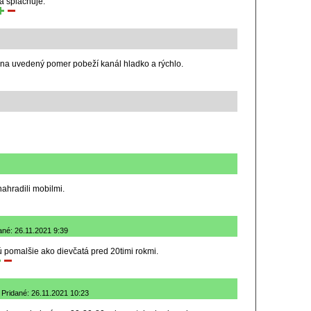
a splachuje.
na uvedený pomer pobeží kanál hladko a rýchlo.
ahradili mobilmi.
ané: 26.11.2021 9:39
ú pomalšie ako dievčatá pred 20timi rokmi.
 Pridané: 26.11.2021 10:23