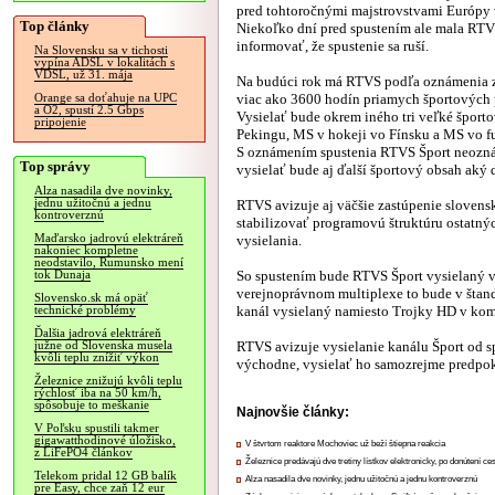
pred tohtoročnými majstrovstvami Európy v
Top články
Niekoľko dní pred spustením ale mala RTV
informovať, že spustenie sa ruší.
Na Slovensku sa v tichosti
vypína ADSL v lokalitách s
VDSL, už 31. mája
Na budúci rok má RTVS podľa oznámenia
viac ako 3600 hodín priamych športových 
Orange sa doťahuje na UPC
a O2, spustí 2.5 Gbps
Vysielať bude okrem iného tri veľké šport
pripojenie
Pekingu, MS v hokeji vo Fínsku a MS vo fu
S oznámením spustenia RTVS Šport neoznámi
Top správy
vysielať bude aj ďalší športový obsah aký 
Alza nasadila dve novinky,
jednu užitočnú a jednu
RTVS avizuje aj väčšie zastúpenie slovens
kontroverznú
stabilizovať programovú štruktúru ostatnýc
Maďarsko jadrovú elektráreň
vysielania.
nakoniec kompletne
neodstavilo, Rumunsko mení
So spustením bude RTVS Šport vysielaný 
tok Dunaja
verejnoprávnom multiplexe to bude v šta
Slovensko.sk má opäť
kanál vysielaný namiesto Trojky HD v ko
technické problémy
Ďalšia jadrová elektráreň
RTVS avizuje vysielanie kanálu Šport od sp
južne od Slovenska musela
kvôli teplu znížiť výkon
východne, vysielať ho samozrejme predpokl
Železnice znižujú kvôli teplu
rýchlosť iba na 50 km/h,
spôsobuje to meškanie
Najnovšie články:
V Poľsku spustili takmer
gigawatthodinové úložisko,
V štvrtom reaktore Mochoviec už beží štiepna reakcia
z LiFePO4 článkov
Železnice predávajú dve tretiny lístkov elektronicky, po donútení ce
Telekom pridal 12 GB balík
Alza nasadila dve novinky, jednu užitočnú a jednu kontroverznú
pre Easy, chce zaň 12 eur