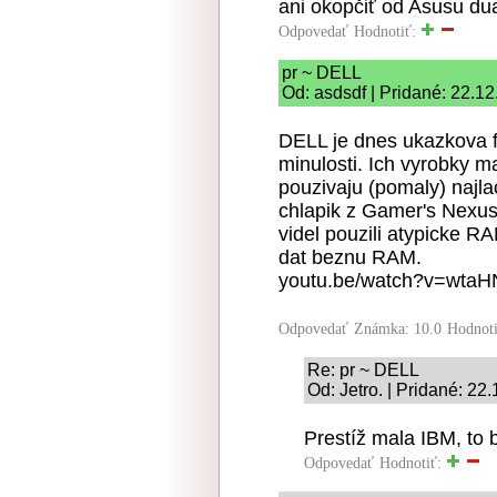
ani okopčiť od Asusu dua
Odpovedať
Hodnotiť:
pr ~ DELL
Od: asdsdf | Pridané: 22.1
DELL je dnes ukazkova fi
minulosti. Ich vyrobky 
pouzivaju (pomaly) najlac
chlapik z Gamer's Nexu
videl pouzili atypicke 
dat beznu RAM.
youtu.be/watch?v=wt
Odpovedať
Známka: 10.0
Hodnot
Re: pr ~ DELL
Od: Jetro. | Pridané: 22
Prestíž mala IBM, to b
Odpovedať
Hodnotiť: