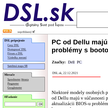
neprihlásený
PC od Dellu majú
DSL pripojenie
Ceny DSL
problémy s boot
Dostupnosť DSL
Fórum o DSL
Výsledky meraní
Značky:
Dell
PC
Satelitná mapa SR
DSL.sk, 22.12.2021
Merače
Speedmeter
Merania
Pingmeter
Googlemeter
Niektoré modely osobných p
Hľadanie
od Dellu majú v súčasnosti 
aktualizácii BIOS-u problém