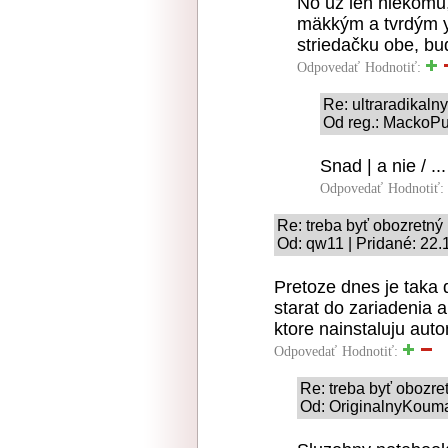
No už len niekomu,
mäkkým a tvrdým y/
striedačku obe, bu
Odpovedať
Hodnotiť:
Re: ultraradikaln
Od reg.: MackoPu
Snad | a nie / ...
Odpovedať
Hodnotiť:
Re: treba byť obozretný
Od: qw11 | Pridané: 22.
Pretoze dnes je taka
starat do zariadenia a
ktore nainstaluju aut
Odpovedať
Hodnotiť:
Re: treba byť obozre
Od: OriginalnyKouma