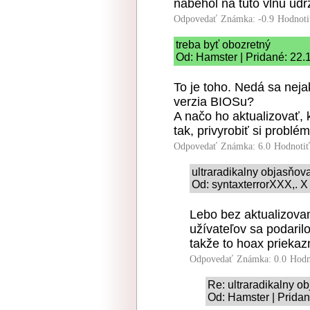
nabehol na tuto vlnu udrza
Odpovedať
Známka: -0.9
Hodnoti
treba byť obozretný
Od: Hamster | Pridané: 22.
To je toho. Nedá sa nejak
verzia BIOSu?
A načo ho aktualizovať, 
tak, privyrobiť si problé
Odpovedať
Známka: 6.0
Hodnoti
ultraradikalny objasňo
Od: syntaxterrorXXX,. X
Lebo bez aktualizovan
užívateľov sa podaril
takže to hoax priekazn
Odpovedať
Známka: 0.0
Hodn
Re: ultraradikalny 
Od: Hamster | Prida