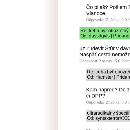
Čo piješ? Pošlem T
Vianoce.
Odpovedať
Známka: 0.0
Re: treba byť obozretný
Od: dassdgvfs | Pridané
uz Ľudevít Štúr v dav
Naspäť cesta nemožná
Odpovedať
Známka: 5.6
Hodn
Re: treba byť obozre
Od: Hamster | Pridan
Kam napred? Do z
či DPP?
Odpovedať
Známka: 0.0
ultraradikalny špeci
Od: syntaxterrorXXX,