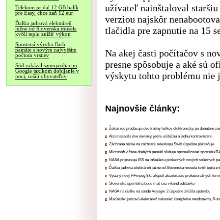
užívateľ nainštaloval staršiu
Telekom pridal 12 GB balík
pre Easy, chce zaň 12 eur
verziou najskôr nenabootoval
Ďalšia jadrová elektráreň
tlačidla pre zapnutie na 15 s
južne od Slovenska musela
kvôli teplu znížiť výkon
Spustená výroba flash
pamäte s novým najvyšším
Na akej časti počítačov s n
počtom vrstiev
presne spôsobuje a aké sú of
Súd zakázal samojazdiacim
Google taxíkom dobíjanie v
výskytu tohto problému nie j
noci, rušili obyvateľov
Najnovšie články:
Železnice predávajú dve tretiny lístkov elektronicky, po donútení ce
Alza nasadila dve novinky, jednu užitočnú a jednu kontroverznú
Záchrana misie na záchranu teleskopu Swift úspešne pokračuje
Microsoft v čase drahých pamätí sľubuje optimalizovať spotrebu
NASA pripravuje ISS na inštaláciu posledných nových solárnych p
Ďalšia jadrová elektráreň južne od Slovenska musela kvôli teplu zn
Vydaný nový FFmpeg 9.0, zlepšil akceleráciu profesionálnych form
Slovenská sporiteľňa bude mať cez víkend odstávku
NASA na diaľku na sonde Voyager 2 úspešne znížila spotrebu
Maďarsko jadrovú elektráreň nakoniec kompletne neodstavilo, Ru