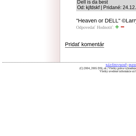
Dell is da best
Od: kjfdskf | Pridané: 24.1
"Heaven or DELL" ©Larry
Odpovedať
Hodnotiť:
Pridať komentár
NÁVŠTEVNOSŤ
|
INZE
(C) 2004, 2005 DSL.sk | Všetky práva vyhradené
Všetky uvedené informácie sú b