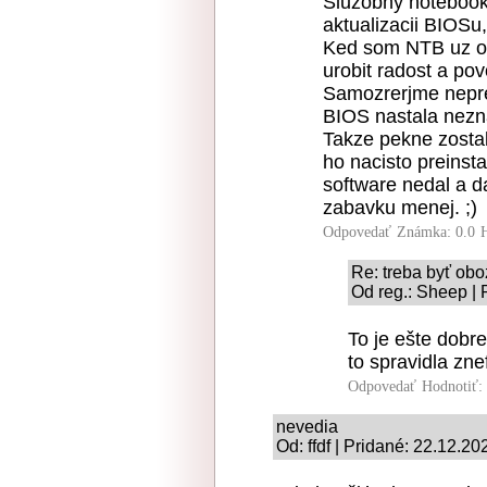
Sluzobny notebook
aktualizacii BIOSu
Ked som NTB uz o
urobit radost a po
Samozrerjme nepre
BIOS nastala nez
Takze pekne zosta
ho nacisto preinst
software nedal a d
zabavku menej. ;)
Odpovedať
Známka: 0.0
Re: treba byť obo
Od reg.: Sheep | 
To je ešte dobr
to spravidla zn
Odpovedať
Hodnotiť:
nevedia
Od: ffdf | Pridané: 22.12.2