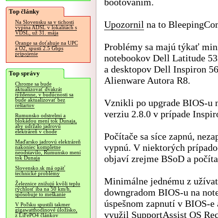
bootovaním.
Top články
Upozornil
na to BleepingCo
Na Slovensku sa v tichosti
vypína ADSL v lokalitách s
VDSL, už 31. mája
Orange sa doťahuje na UPC
Problémy sa majú týkať mi
a O2, spustí 2.5 Gbps
pripojenie
notebookov Dell Latitude 53
a desktopov Dell Inspiron 5
Top správy
Alienware Autora R8.
Chrome sa bude
aktualizovať dvakrát
týždenne, v budúcnosti sa
bude aktualizovať bez
Vznikli po upgrade BIOS-u n
reštartov
verziu 2.8.0 v prípade Inspi
Rumunsko odstrelmi a
blokádou mení tok Dunaja,
aby udržalo jadrovú
elektráreň v chode
Počítače sa síce zapnú, nezap
Maďarsko jadrovú elektráreň
vypnú. V niektorých prípado
nakoniec kompletne
neodstavilo, Rumunsko mení
objaví zrejme BSoD a počíta
tok Dunaja
Slovensko.sk má opäť
technické problémy
Minimálne jednému z užívate
Železnice znižujú kvôli teplu
rýchlosť iba na 50 km/h,
downgradom BIOS-u na noteb
spôsobuje to meškanie
úspešnom zapnutí v BIOS-e 
V Poľsku spustili takmer
gigawatthodinové úložisko,
využil SupportAssist OS Re
z LiFePO4 článkov