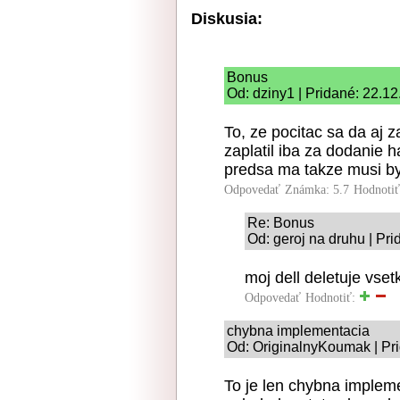
Diskusia:
Bonus
Od: dziny1 | Pridané: 22.1
To, ze pocitac sa da aj 
zaplatil iba za dodanie 
predsa ma takze musi byt
Odpovedať
Známka: 5.7
Hodnoti
Re: Bonus
Od: geroj na druhu | Pr
moj dell deletuje vset
Odpovedať
Hodnotiť:
chybna implementacia
Od: OriginalnyKoumak | Pr
To je len chybna impleme