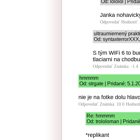
Od: lololol | Prid
Janka nohavick
Odpovedať
Hodnotiť:
ultraumiernený prakt
Od: syntaxterrorXXX,
S tým WiFi 6 to bu
tlaciarni na chodb
Odpovedať
Známka: -1.4
hmmmm
Od: strgate | Pridané: 5.1.
nie je na fotke dolu hlav
Odpovedať
Známka: 10.0
Hodnot
Re: hmmmm
Od: trololoman | Pridané
*replikant