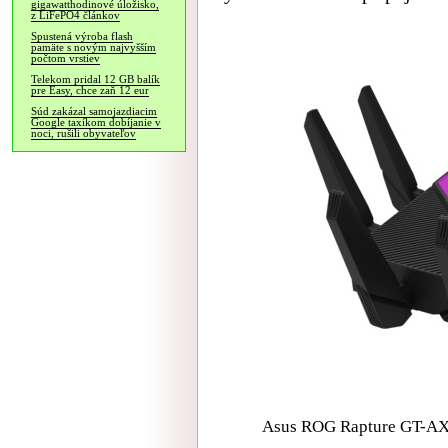
gigawatthodinové úložisko,
z LiFePO4 článkov
Spustená výroba flash
pamäte s novým najvyšším
počtom vrstiev
Telekom pridal 12 GB balík
pre Easy, chce zaň 12 eur
Súd zakázal samojazdiacim
Google taxíkom dobíjanie v
noci, rušili obyvateľov
Asus ROG Rapture GT-AXE1