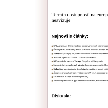
Termín dostupnosti na euró
neavizuje.
Najnovšie články:
NASA pripravuje ISS na inštaláciu posledných nových solárnych p
Ďalšia jadrová elektráreň južne od Slovenska musela kvôli teplu zn
Vydaný nový FFmpeg 9.0, zlepšil akceleráciu profesionálnych form
Slovenská sporiteľňa bude mať cez víkend odstávku
NASA na diaľku na sonde Voyager 2 úspešne znížila spotrebu
Maďarsko jadrovú elektráreň nakoniec kompletne neodstavilo, Ru
Súd zakázal samojazdiacim Google taxíkom dobíjanie v noci, rušili
Železnice znižujú kvôli teplu rýchlosť iba na 50 km/h, spôsobuje t
Slovensko.sk má opäť technické problémy
V Poľsku spustili takmer gigawatthodinové úložisko, z LiFePO4 čl
Diskusia: