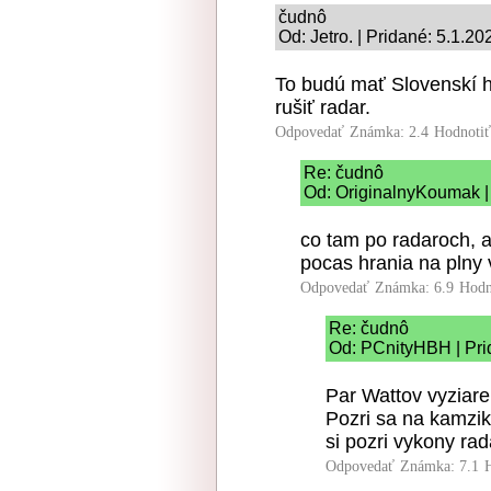
čudnô
Od: Jetro. | Pridané: 5.1.20
To budú mať Slovenskí h
rušiť radar.
Odpovedať
Známka: 2.4
Hodnoti
Re: čudnô
Od: OriginalnyKoumak | 
co tam po radaroch, a
pocas hrania na plny v
Odpovedať
Známka: 6.9
Hodn
Re: čudnô
Od: PCnityHBH | Pri
Par Wattov vyziare
Pozri sa na kamzi
si pozri vykony rad
Odpovedať
Známka: 7.1