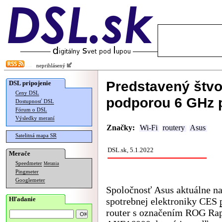
neprihlásený
Predstavený štvo
DSL pripojenie
Ceny DSL
podporou 6 GHz
Dostupnosť DSL
Fórum o DSL
Výsledky meraní
Značky:
Wi-Fi
routery
Asus
Satelitná mapa SR
DSL.sk, 5.1.2022
Merače
Speedmeter
Merania
Pingmeter
Googlemeter
Spoločnosť Asus aktuálne na
Hľadanie
spotrebnej elektroniky CES
router s označením ROG Rap