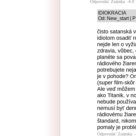
Odpovedať
Známka: -6.0
IDIOKRACIA
Od: New_start | P
čisto satanská v
idiotom osadiť 
nejde len o vyž
zdravia, vôbec,
planéte sa pova
rádiového žiare
potrebujete neja
je v pohode? On
(super film-skô
Ale veď môžem b
ako Titanik, v n
nebude používať
nemusí byť den
rádiovému žiare
štandard, nikom
pomaly je probl
Odpovedať
Známka: -