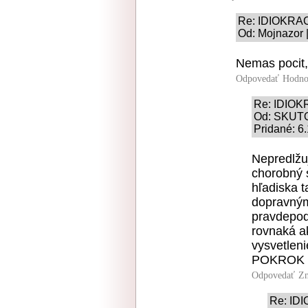
Re: IDIOKRA
Od: Mojnazor |
Nemas pocit,
Odpovedať
Hodno
Re: IDIOK
Od: SKUT
Pridané: 6
Nepredlžuj
chorobný 
hľadiska t
dopravným
pravdepod
rovnaká a
vysvetlen
POKROK w
Odpovedať
Zn
Re: ID