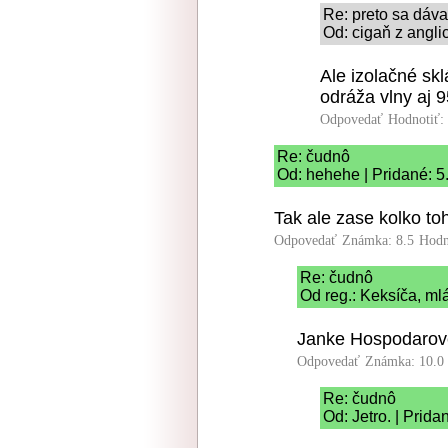
Re: preto sa dáva
Od: cigaň z angli
Ale izolačné sk
odráža vlny aj 
Odpovedať
Hodnotiť:
Re: čudnô
Od: hehehe | Pridané: 5
Tak ale zase kolko toh
Odpovedať
Známka: 8.5
Hodn
Re: čudnô
Od reg.: Keksíča, ml
Janke Hospodarovej
Odpovedať
Známka: 10.0
Re: čudnô
Od: Jetro. | Prida