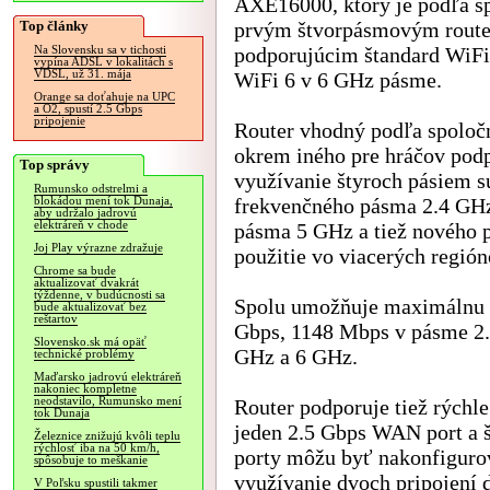
AXE16000, ktorý je podľa s
Top články
prvým štvorpásmovým rout
podporujúcim štandard WiFi
Na Slovensku sa v tichosti
vypína ADSL v lokalitách s
VDSL, už 31. mája
WiFi 6 v 6 GHz pásme.
Orange sa doťahuje na UPC
a O2, spustí 2.5 Gbps
pripojenie
Router vhodný podľa spoloč
okrem iného pre hráčov pod
Top správy
využívanie štyroch pásiem s
Rumunsko odstrelmi a
frekvenčného pásma 2.4 GHz
blokádou mení tok Dunaja,
aby udržalo jadrovú
elektráreň v chode
pásma 5 GHz a tiež nového p
Joj Play výrazne zdražuje
použitie vo viacerých región
Chrome sa bude
aktualizovať dvakrát
týždenne, v budúcnosti sa
Spolu umožňuje maximálnu f
bude aktualizovať bez
reštartov
Gbps, 1148 Mbps v pásme 2
Slovensko.sk má opäť
GHz a 6 GHz.
technické problémy
Maďarsko jadrovú elektráreň
nakoniec kompletne
neodstavilo, Rumunsko mení
Router podporuje tiež rýchle
tok Dunaja
jeden 2.5 Gbps WAN port a 
Železnice znižujú kvôli teplu
rýchlosť iba na 50 km/h,
porty môžu byť nakonfiguro
spôsobuje to meškanie
využívanie dvoch pripojení d
V Poľsku spustili takmer