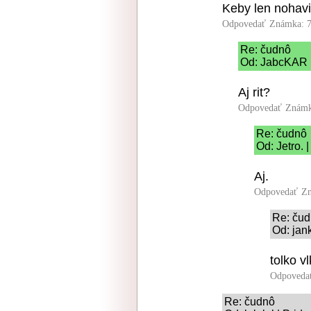
Keby len nohavi
Odpovedať
Známka: 7
Re: čudnô
Od: JabcKAR |
Aj rit?
Odpovedať
Známk
Re: čudnô
Od: Jetro. 
Aj.
Odpovedať
Zn
Re: ču
Od: jank
tolko v
Odpoveda
Re: čudnô