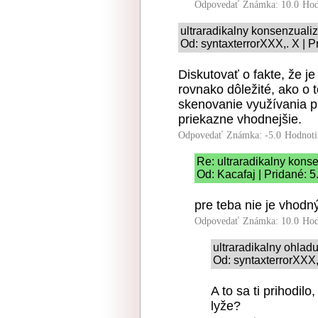
Odpovedať
Známka: 10.0
Hod
ultraradikalny konsenzual
Od: syntaxterrorXXX,. X | P
Diskutovať o fakte, že j
rovnako dôležité, ako o 
skenovanie využívania pá
priekazne vhodnejšie.
Odpovedať
Známka: -5.0
Hodnoti
Re: ultraradikalny kon
Od: Kacafaj | Pridané: 
pre teba nie je vhodn
Odpovedať
Známka: 10.0
Hod
ultraradikalny ohlad
Od: syntaxterrorXXX,
A to sa ti prihodil
lyže?