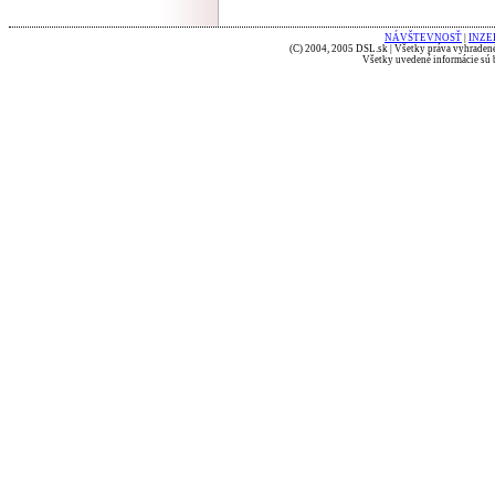
NÁVŠTEVNOSŤ
|
INZE
(C) 2004, 2005 DSL.sk | Všetky práva vyhradené
Všetky uvedené informácie sú b