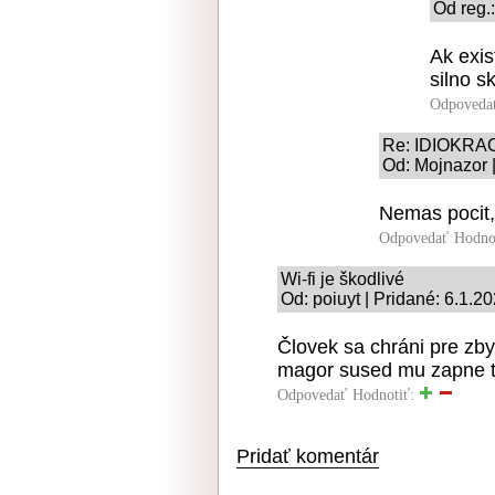
Od reg.
Ak exis
silno s
Odpoveda
Re: IDIOKRA
Od: Mojnazor |
Nemas pocit,
Odpovedať
Hodno
Wi-fi je škodlivé
Od: poiuyt | Pridané: 6.1.2
Človek sa chráni pre zb
magor sused mu zapne t
Odpovedať
Hodnotiť:
Pridať komentár