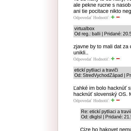
ale pekne rucne s naso
ani tie pocitace nikto ne
Odpovedať
Hodnotiť:
virtualbox
Od reg.: balli | Pridané: 20
zjavne by to mali dat z
unikli..
Odpovedať
Hodnotiť:
etickí pytliaci a traviči
Od: StredVychodZápad | Pr
Ľahké im bolo hacknúť s
hacknúť slovenský OS. M
Odpovedať
Hodnotiť:
Re: etickí pytliaci a travi
Od: dkglsl | Pridané: 21
Cize ho hakovet nemu