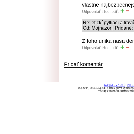
vlastne najbezpecnejs
Odpovedať
Hodnotiť:
Re: etickí pytliaci a travi
Od: Mojnazor | Pridané:
Z toho unika nasa de
Odpovedať
Hodnotiť:
Pridať komentár
NÁVŠTEVNOSŤ
|
INZE
(C) 2004, 2005 DSL.sk | Všetky práva vyhradené
Všetky uvedené informácie sú b