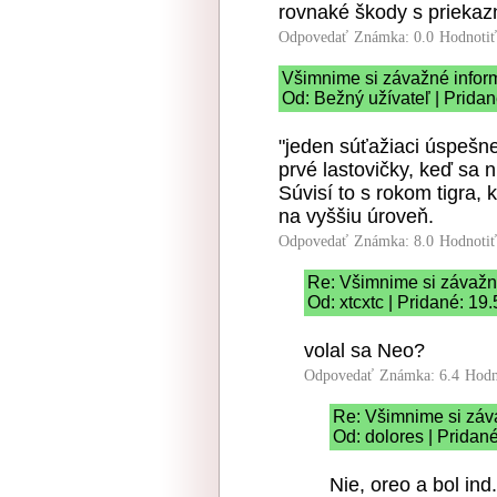
rovnaké škody s priekaz
Odpovedať
Známka: 0.0
Hodnoti
Všimnime si závažné infor
Od: Bežný užívateľ | Pridan
"jeden súťažiaci úspešne
prvé lastovičky, keď sa 
Súvisí to s rokom tigra,
na vyššiu úroveň.
Odpovedať
Známka: 8.0
Hodnoti
Re: Všimnime si závažn
Od: xtcxtc | Pridané: 19
volal sa Neo?
Odpovedať
Známka: 6.4
Hodn
Re: Všimnime si záv
Od: dolores | Pridan
Nie, oreo a bol ind.