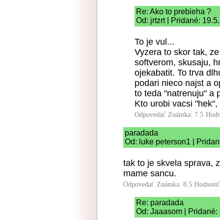
Re: Ako to prebieha ?
Od: jrtzrt | Pridané: 19.
To je vul...
Vyzera to skor tak, ze
softverom, skusaju, h
ojekabatit. To trva dl
podari nieco najst a 
to teda "natrenuju" a 
Kto urobi vacsi "hek",
Odpovedať
Známka: 7.5
Hodn
paradada
Od: luke peterson1 | Prida
tak to je skvela sprava, z
mame sancu.
Odpovedať
Známka: 8.5
Hodnoti
Re: paradada
Od: Jaaasom | Pridané: