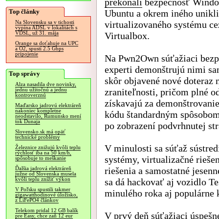
prekonali
bezpečnosť Windo
Top články
Ubuntu a okrem iného unikli
virtualizovaného systému ce
Na Slovensku sa v tichosti
vypína ADSL v lokalitách s
VDSL, už 31. mája
Virtualbox.
Orange sa doťahuje na UPC
a O2, spustí 2.5 Gbps
pripojenie
Na Pwn2Own súťažiaci bezp
experti demonštrujú nimi s
Top správy
skôr objavené nové doteraz
Alza nasadila dve novinky,
zraniteľnosti, pričom plné 
jednu užitočnú a jednu
kontroverznú
získavajú za demonštrovanie
Maďarsko jadrovú elektráreň
nakoniec kompletne
kódu štandardným spôsobom 
neodstavilo, Rumunsko mení
tok Dunaja
po zobrazení podvrhnutej st
Slovensko.sk má opäť
technické problémy
V minulosti sa súťaž sústred
Železnice znižujú kvôli teplu
rýchlosť iba na 50 km/h,
systémy, virtualizačné rieše
spôsobuje to meškanie
riešenia a samostatné jesen
Ďalšia jadrová elektráreň
južne od Slovenska musela
kvôli teplu znížiť výkon
sa dá hackovať aj vozidlo Te
V Poľsku spustili takmer
minulého roka aj populárne 
gigawatthodinové úložisko,
z LiFePO4 článkov
Telekom pridal 12 GB balík
V prvý deň súťažiaci úspešne
pre Easy, chce zaň 12 eur