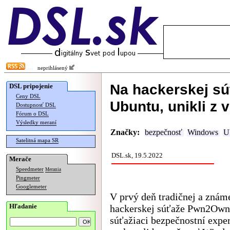
neprihlásený
Na hackerskej sú
DSL pripojenie
Ceny DSL
Ubuntu, unikli z v
Dostupnosť DSL
Fórum o DSL
Výsledky meraní
Značky:
bezpečnosť
Windows
U
Satelitná mapa SR
DSL.sk, 19.5.2022
Merače
Speedmeter
Merania
Pingmeter
Googlemeter
V prvý deň tradičnej a znám
Hľadanie
hackerskej súťaže Pwn2Own 
súťažiaci bezpečnostní exper