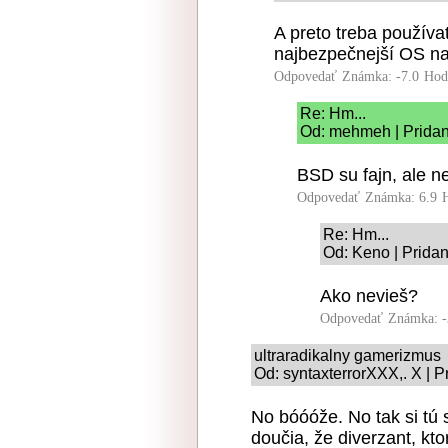
A preto treba použív
najbezpečnejší OS na
Odpovedať
Známka: -7.0
Hod
Re: Hm...
Od: mehmeh | Pridan
BSD su fajn, ale ne
Odpovedať
Známka: 6.9
Re: Hm...
Od: Keno | Prida
Ako nevieš?
Odpovedať
Známka: -
ultraradikalny gamerizmus
Od: syntaxterrorXXX,. X | P
No bóóóže. No tak si tú 
doučia, že diverzant, kt