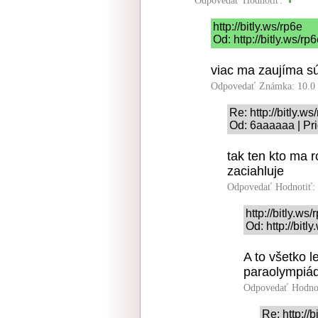
Odpovedať
Hodnotiť:
http://bitly.ws/rp6e
Od: http://bitly.ws/r
viac ma zaujíma súť
Odpovedať
Známka: 10.0
Re: http://bitly.ws
Od: 6aaaaaa | Pr
tak ten kto ma r
zaciahluje
Odpovedať
Hodnotiť:
http://bitly.ws/
Od: http://bitl
A to všetko l
paraolympiá
Odpovedať
Hodno
Re: http://b