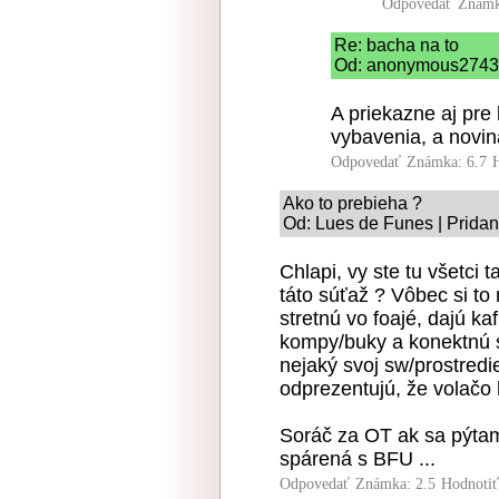
Odpovedať
Známk
Re: bacha na to
Od: anonymous2743 |
A priekazne aj pre
vybavenia, a novina
Odpovedať
Známka: 6.7
Ako to prebieha ?
Od: Lues de Funes | Pridan
Chlapi, vy ste tu všetci 
táto súťaž ? Vôbec si to 
stretnú vo foajé, dajú ka
kompy/buky a konektnú s
nejaký svoj sw/prostredi
odprezentujú, že volačo
Soráč za OT ak sa pýtam
spárená s BFU ...
Odpovedať
Známka: 2.5
Hodnoti