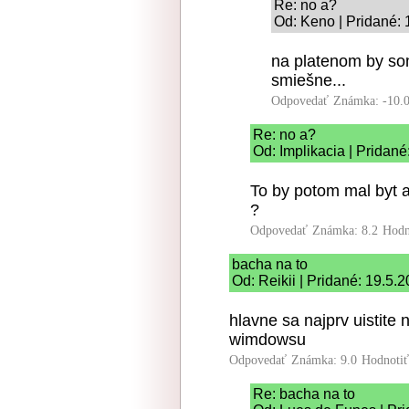
Re: no a?
Od: Keno | Pridané: 
na platenom by som
smiešne...
Odpovedať
Známka: -10.
Re: no a?
Od: Implikacia | Pridané
To by potom mal byt 
?
Odpovedať
Známka: 8.2
Hodn
bacha na to
Od: Reikii | Pridané: 19.5.
hlavne sa najprv uistite
wimdowsu
Odpovedať
Známka: 9.0
Hodnoti
Re: bacha na to