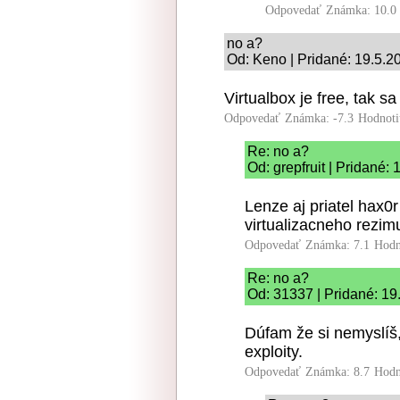
Odpovedať
Známka: 10.0
no a?
Od: Keno | Pridané: 19.5.2
Virtualbox je free, tak sa
Odpovedať
Známka: -7.3
Hodnoti
Re: no a?
Od: grepfruit | Pridané:
Lenze aj priatel hax0r
virtualizacneho rezimu
Odpovedať
Známka: 7.1
Hodn
Re: no a?
Od: 31337 | Pridané: 19
Dúfam že si nemyslíš,
exploity.
Odpovedať
Známka: 8.7
Hodn