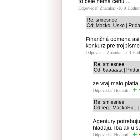
to cele nema cenu ...
Odpovedať
Známka: -10.0
Hodnot
Re: smiesnee
Od: Macko_Usko | Prida
Finančná odmena asi n
konkurz pre trojpísm
Odpovedať
Známka: -3.3
Hod
Re: smiesnee
Od: 6aaaaaa | Prida
ze vraj malo platia,
Odpovedať
Hodnotiť:
Re: smiesnee
Od reg.: MackoPu1 |
Agentury potrebuju
hladaju. Iba ak u 
Odpovedať
Hodnotiť: