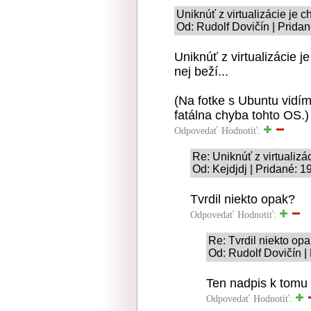
Uniknúť z virtualizácie je c
Od: Rudolf Dovičín | Prida
Uniknúť z virtualizácie j
nej beží...
(Na fotke s Ubuntu vidím
fatálna chyba tohto OS.)
Odpovedať
Hodnotiť:
Re: Uniknúť z virtualizác
Od: Kejdjdj | Pridané: 1
Tvrdil niekto opak?
Odpovedať
Hodnotiť:
Re: Tvrdil niekto op
Od: Rudolf Dovičín |
Ten nadpis k tomu 
Odpovedať
Hodnotiť: