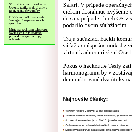
Safari. V prípade operačných
Súd zakázal samojazdiacim
Google taxíkom dobíjanie v
cieľom dosiahnuť zvýšenie o
noci, rušili obyvateľov
čo sa v prípade oboch OS v 
NASA na diaľku na sonde
Voyager 2 úspešne znížila
spotrebu
podarilo dvom súťažiacim.
Misia na záchranu teleskopu
Swift ešte nie je stratená,
podarilo sa spomaliť jej
Traja súťažiaci hackli komu
otáčanie
súťažiaci úspešne unikol z 
virtualizačnom riešení Oracl
Pokus o hacknutie Tesly zat
harmonogramu by v zostávaj
demonštrované dva útoky na
Najnovšie články:
V štvrtom reaktore Mochoviec už beží štiepna reakcia
Železnice predávajú dve tretiny lístkov elektronicky, po donútení ce
Alza nasadila dve novinky, jednu užitočnú a jednu kontroverznú
Záchrana misie na záchranu teleskopu Swift úspešne pokračuje
Microsoft v čase drahých pamätí sľubuje optimalizovať spotrebu