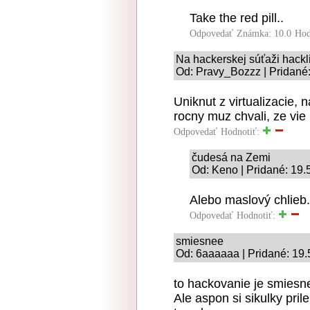
Take the red pill..
Odpovedať
Známka: 10.0
Hod
Na hackerskej súťaži hackli
Od: Pravy_Bozzz | Pridané
Uniknut z virtualizacie, 
rocny muz chvali, ze vie 
Odpovedať
Hodnotiť:
čudesá na Zemi
Od: Keno | Pridané: 19.
Alebo maslový chlieb.
Odpovedať
Hodnotiť:
smiesnee
Od: 6aaaaaa | Pridané: 19.
to hackovanie je smiesne.
Ale aspon si sikulky prile