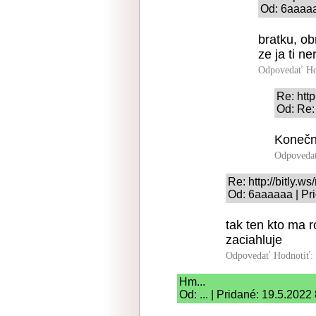
Od: 6aaaaa
bratku, ob
ze ja ti n
Odpovedať
Ho
Re: http
Od: Re: 
Konečn
Odpoveda
Re: http://bitly.ws
Od: 6aaaaaa | Pr
tak ten kto ma r
zaciahluje
Odpovedať
Hodnotiť:
Hm...
Od: ... | Pridané: 19.5.2022