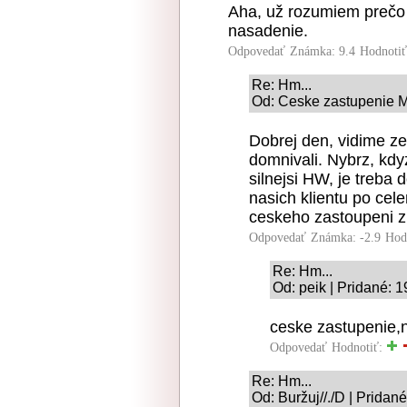
Aha, už rozumiem prečo
nasadenie.
Odpovedať
Známka: 9.4
Hodnoti
Re: Hm...
Od: Ceske zastupenie M
Dobrej den, vidime ze
domnivali. Nybrz, kdy
silnejsi HW, je treba 
nasich klientu po ce
ceskeho zastoupeni z
Odpovedať
Známka: -2.9
Hod
Re: Hm...
Od: peik | Pridané: 
ceske zastupenie,n
Odpovedať
Hodnotiť:
Re: Hm...
Od: Buržuj//./D | Pridan