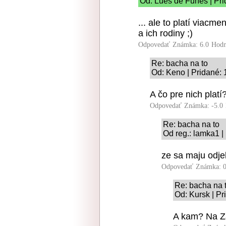
Od: Lues de Funes | Pri
... ale to platí viacm
a ich rodiny ;)
Odpovedať
Známka: 6.0
Hodn
Re: bacha na to
Od: Keno | Pridané: 
A čo pre nich platí
Odpovedať
Známka: -5.0
Re: bacha na to
Od reg.: lamka1 |
ze sa maju odje
Odpovedať
Známka: 0
Re: bacha na 
Od: Kursk | Pr
A kam? Na 