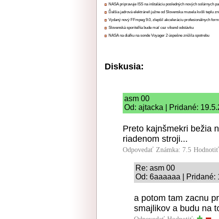
NASA pripravuje ISS na inštaláciu posledných nových solárnych p
Ďalšia jadrová elektráreň južne od Slovenska musela kvôli teplu zn
Vydaný nový FFmpeg 9.0, zlepšil akceleráciu profesionálnych form
Slovenská sporiteľňa bude mať cez víkend odstávku
NASA na diaľku na sonde Voyager 2 úspešne znížila spotrebu
Diskusia:
asm 00
Od: ajtacka | Pridané: 19.5
Preto kajnšmekri bežia 
riadenom stroji...
Odpovedať
Známka: 7.5
Hodnoti
Re: asm 00
Od: 6aaaaaa | Pridané:
a potom tam zacnu pri
smajlikov a budu na t