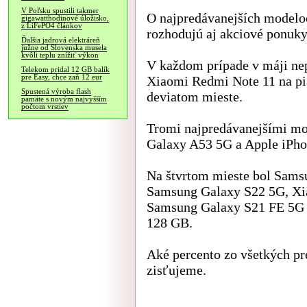
V Poľsku spustili takmer
O najpredávanejších modelo
gigawatthodinové úložisko,
z LiFePO4 článkov
rozhodujú aj akciové ponuky
Ďalšia jadrová elektráreň
južne od Slovenska musela
kvôli teplu znížiť výkon
V každom prípade v máji nep
Telekom pridal 12 GB balík
pre Easy, chce zaň 12 eur
Xiaomi Redmi Note 11 na p
Spustená výroba flash
deviatom mieste.
pamäte s novým najvyšším
počtom vrstiev
Tromi najpredávanejšími m
Galaxy A53 5G a Apple iPho
Na štvrtom mieste bol Sams
Samsung Galaxy S22 5G, Xi
Samsung Galaxy S21 FE 5G a
128 GB.
Aké percento zo všetkých pr
zisťujeme.