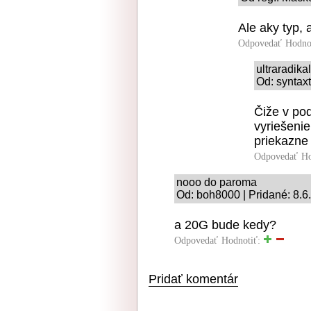
Ale aky typ, 
Odpovedať
Hodno
ultraradika
Od: syntaxt
Čiže v pod
vyriešeni
priekazne 
Odpovedať
Ho
nooo do paroma
Od: boh8000 | Pridané: 8.6
a 20G bude kedy?
Odpovedať
Hodnotiť:
Pridať komentár