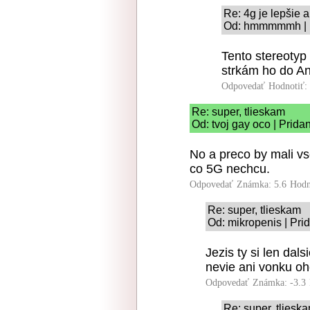
Re: 4g je lepšie a
Od: hmmmmmh | P
Tento stereotyp
strkám ho do An
Odpovedať
Hodnotiť:
Re: super, tlieskam
Od: tvoj gay oco | Prida
No a preco by mali vse
co 5G nechcu.
Odpovedať
Známka: 5.6
Hodn
Re: super, tlieskam
Od: mikropenis | Pri
Jezis ty si len dal
nevie ani vonku oh
Odpovedať
Známka: -3.3
Re: super, tliesk