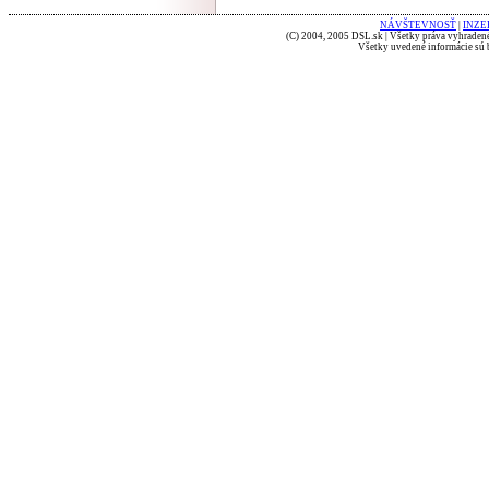
NÁVŠTEVNOSŤ
|
INZE
(C) 2004, 2005 DSL.sk | Všetky práva vyhradené
Všetky uvedené informácie sú b