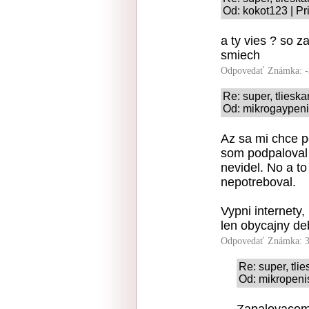
Od: kokot123 | Pr
a ty vies ? so 
smiech
Odpovedať
Známka: -
Re: super, tliesk
Od: mikrogaypenis
Az sa mi chce p
som podpaloval 
nevidel. No a t
nepotreboval.
Vypni internety,
len obycajny deb
Odpovedať
Známka: 3
Re: super, tli
Od: mikropenis