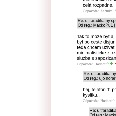
celá rozpadne.
Odpovedať
Známka: 3
Re: ultraradikalny š
Od reg.: MackoPu1 | 
Tak to moze byt aj
byt po ceste disjun
teda chcem uzivat 
minimalisticke zlo
sluzba s zapozica
Odpovedať
Hodnotiť:
Re: ultraradikaln
Od reg.: ujo horar
hej, telefon Ti p
kyslíku..
Odpovedať
Hodnotiť:
Re: ultraradi
Od reg.: Mack