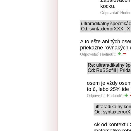
Zapalovacom,
kocku.
Odpovedať
Hodno
ultraradikalny špecifiká
Od: syntaxterrorXXX,. X
A to ešte ani tých os
priekazne rovnakých
Odpovedať
Hodnotiť:
Re: ultraradikalny š
Od: RuSSofill | Prid
osem je vždy osem,
to 6, lebo 25% ide
Odpovedať
Hodnotiť:
ultraradikalny k
Od: syntaxterrorX
Ak od kontextu 
matematike robiť