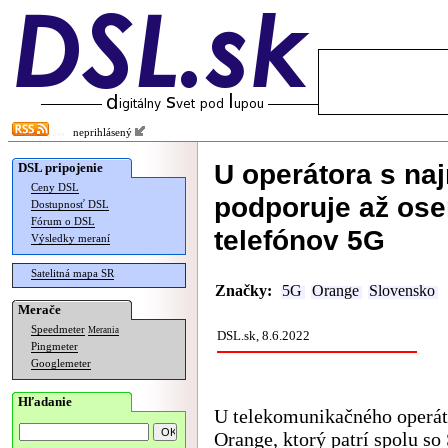
neprihlásený
U operátora s na
DSL pripojenie
Ceny DSL
podporuje až ose
Dostupnosť DSL
Fórum o DSL
telefónov 5G
Výsledky meraní
Satelitná mapa SR
Značky:
5G
Orange
Slovensko
Merače
Speedmeter
Merania
DSL.sk, 8.6.2022
Pingmeter
Googlemeter
Hľadanie
U telekomunikačného operát
Orange, ktorý patrí spolu so