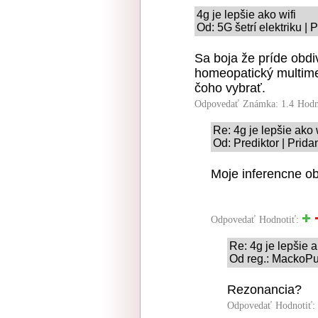
4g je lepšie ako wifi
Od: 5G šetrí elektriku |
Sa boja že príde obdi
homeopatický multime
čoho vybrať.
Odpovedať
Známka: 1.4
Hodn
Re: 4g je lepšie ako 
Od: Prediktor | Prid
Moje inferencne ob
Odpovedať
Hodnotiť:
Re: 4g je lepšie a
Od reg.: MackoPu
Rezonancia?
Odpovedať
Hodnotiť: