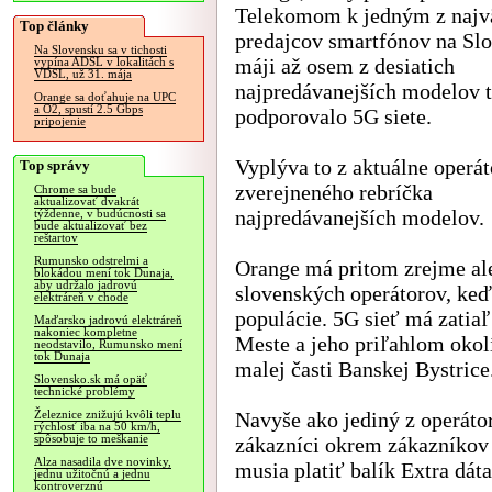
Telekomom k jedným z najv
Top články
predajcov smartfónov na Slo
Na Slovensku sa v tichosti
máji až osem z desiatich
vypína ADSL v lokalitách s
VDSL, už 31. mája
najpredávanejších modelov 
Orange sa doťahuje na UPC
a O2, spustí 2.5 Gbps
podporovalo 5G siete.
pripojenie
Vyplýva to z aktuálne operá
Top správy
zverejneného rebríčka
Chrome sa bude
aktualizovať dvakrát
najpredávanejších modelov.
týždenne, v budúcnosti sa
bude aktualizovať bez
reštartov
Rumunsko odstrelmi a
Orange má pritom zrejme ale
blokádou mení tok Dunaja,
aby udržalo jadrovú
slovenských operátorov, keď
elektráreň v chode
populácie. 5G sieť má zatiaľ
Maďarsko jadrovú elektráreň
nakoniec kompletne
Meste a jeho priľahlom okolí
neodstavilo, Rumunsko mení
tok Dunaja
malej časti Banskej Bystrice
Slovensko.sk má opäť
technické problémy
Navyše ako jediný z operátor
Železnice znižujú kvôli teplu
rýchlosť iba na 50 km/h,
spôsobuje to meškanie
zákazníci okrem zákazníkov 
Alza nasadila dve novinky,
musia platiť balík Extra dát
jednu užitočnú a jednu
kontroverznú