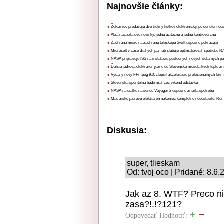
Najnovšie články:
Železnice predávajú dve tretiny lístkov elektronicky, po donútení ce
Alza nasadila dve novinky, jednu užitočnú a jednu kontroverznú
Záchrana misie na záchranu teleskopu Swift úspešne pokračuje
Microsoft v čase drahých pamätí sľubuje optimalizovať spotrebu
NASA pripravuje ISS na inštaláciu posledných nových solárnych p
Ďalšia jadrová elektráreň južne od Slovenska musela kvôli teplu zn
Vydaný nový FFmpeg 9.0, zlepšil akceleráciu profesionálnych form
Slovenská sporiteľňa bude mať cez víkend odstávku
NASA na diaľku na sonde Voyager 2 úspešne znížila spotrebu
Maďarsko jadrovú elektráreň nakoniec kompletne neodstavilo, Ru
Diskusia:
super, tlieskam
Od: tvoj oco | Pridané: 8.6
Jak az 8. WTF? Preco ni
zasa?!.!?121?
Odpovedať
Hodnotiť: