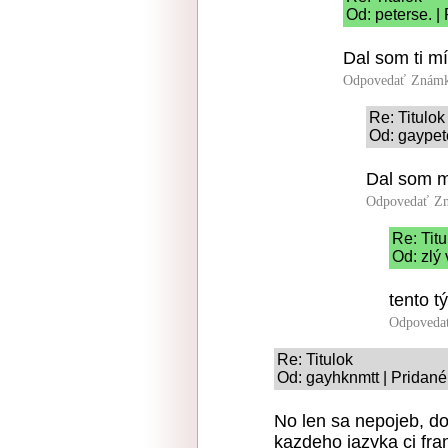
Od: peterse. |
Dal som ti m
Odpovedať
Známk
Re: Titulok
Od: gaypet
Dal som mi
Odpovedať
Zn
Re: Titu
Od: zlý
tento t
Odpoveda
Re: Titulok
Od: gayhknmtt | Pridané
No len sa nepojeb, do
kazdeho jazyka ci fram