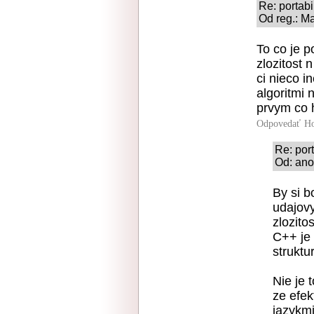
Re: portabi
Od reg.: M
To co je p
zlozitost 
ci nieco i
algoritmi 
prvym co 
Odpovedať
Ho
Re: port
Od: ano
By si b
udajovy
zlozito
C++ je 
struktu
Nie je 
ze efek
jazykmi