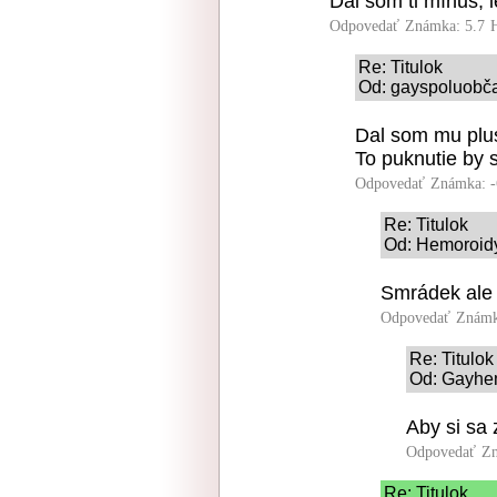
Dal som ti mínus, 
Odpovedať
Známka: 5.7
Re: Titulok
Od: gayspoluobča
Dal som mu plus,
To puknutie by s
Odpovedať
Známka: -
Re: Titulok
Od: Hemoroidy
Smrádek ale 
Odpovedať
Známk
Re: Titulok
Od: Gayhem
Aby si sa 
Odpovedať
Zn
Re: Titulok