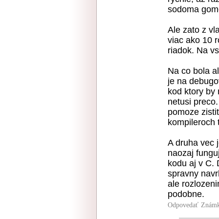
sodoma gom
Ale zato z vl
viac ako 10 
riadok. Na vs
Na co bola a
je na debugo
kod ktory by
netusi preco
pomoze zisti
kompileroch t
A druha vec 
naozaj funguj
kodu aj v C. 
spravny navr
ale rozlozen
podobne.
Odpovedať
Známk