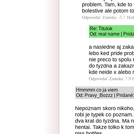
problem. Tam, kde to t
bolestive ale potom to
Odpovedať
Známka: -5.7
Hod
Re: Titulok
Od: real name | Prid
a nasledne aj zaka
lebo ked pride pro
nie preco to spolu
do tyzdna a zakazni
kde neide x alebo 
Odpovedať
Známka: 7.9
Hmmmm co ja viem
Od: Pravy_Bozzz | Pridané
Nepoznam skoro nikoho, 
robi je typek co poznam
dva krat do tyzdna. Ma n
hentai. Takze tolko k t
piss bottles.