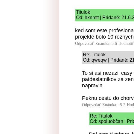
Titulok
Od: hknmtt | Pridané: 21.6
ked som este profesional
projekte bolo 10 roznych
Odpovedať
Známka: 5.6
Hodnoti
Re: Titulok
Od: qweqw | Pridané: 2
To si asi nezazil casy
patdesiatnikov za zen
napravia.
Peknu cestu do chorv
Odpovedať
Známka: -5.2
Hod
Re: Titulok
Od: spoluobčan | Pri