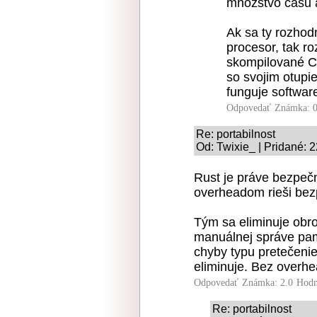
množstvo času a
Ak sa ty rozho
procesor, tak r
skompilované Cč
so svojim otupi
funguje softwar
Odpovedať
Známka: 0
Re: portabilnost
Od: Twixie_ | Pridané: 
Rust je práve bezpečn
overheadom rieši be
Tým sa eliminuje obro
manuálnej správe pamä
chyby typu pretečenie
eliminuje. Bez overhe
Odpovedať
Známka: 2.0
Hodn
Re: portabilnost