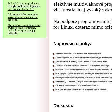
efektívne multivláknové pro
Súd zakázal samojazdiacim
Google taxíkom dobíjanie v
vlastnostiach aj vysoký výko
noci, rušili obyvateľov
NASA na diaľku na sonde
Voyager 2 úspešne znížila
spotrebu
Na podpore programovania ja
Misia na záchranu teleskopu
for Linux, doteraz mimo ofic
Swift ešte nie je stratená,
podarilo sa spomaliť jej
otáčanie
Najnovšie články:
V štvrtom reaktore Mochoviec už beží štiepna reakcia
Železnice predávajú dve tretiny lístkov elektronicky, po donútení ce
Alza nasadila dve novinky, jednu užitočnú a jednu kontroverznú
Záchrana misie na záchranu teleskopu Swift úspešne pokračuje
Microsoft v čase drahých pamätí sľubuje optimalizovať spotrebu
NASA pripravuje ISS na inštaláciu posledných nových solárnych p
Ďalšia jadrová elektráreň južne od Slovenska musela kvôli teplu zn
Vydaný nový FFmpeg 9.0, zlepšil akceleráciu profesionálnych form
Slovenská sporiteľňa bude mať cez víkend odstávku
NASA na diaľku na sonde Voyager 2 úspešne znížila spotrebu
Diskusia: