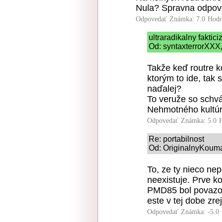
Nula? Spravna odpov
Odpovedať
Známka: 7.0
Hodn
ultraradikalny faktic
Od: syntaxterrorXXX,
Takže keď routre 
ktorým to ide, tak 
naďalej?
To veruže so schvá
Nehmotného kultú
Odpovedať
Známka: 5.0
Re: portabilnost
Od: OriginalnyKouma
To, ze ty nieco ne
neexistuje. Prve k
PMD85 bol povazova
este v tej dobe zre
Odpovedať
Známka: -5.0