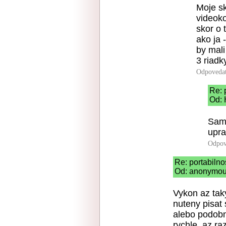
Moje s
videok
skor o 
ako ja 
by mali
3 riadk
Odpoveda
Re: 
Od: 
Samo
upra
Odpov
Re: portabilno
Od: anonymous
Vykon az taky
nuteny pisat
alebo podobn
rychle, az ra