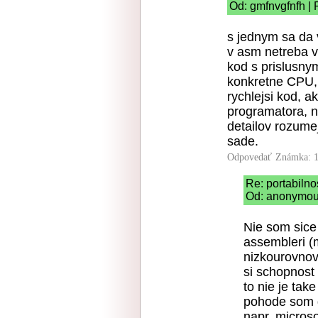
Od: gmfnvgfnfh | 
s jednym sa da 
v asm netreba v
kod s prislusny
konkretne CPU,
rychlejsi kod, 
programatora, na
detailov rozume
sade.
Odpovedať
Známka: 1
Re: portabilno
Od: anonymous
Nie som sice
assembleri (
nizkourovnov
si schopnost
to nie je tak
pohode som d
napr. micros