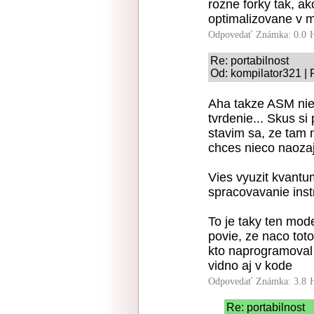
rozne forky tak, ako
optimalizovane v m
Odpovedať
Známka: 0.0
Re: portabilnost
Od: kompilator321 | 
Aha takze ASM nie
tvrdenie... Skus s
stavim sa, ze tam
chces nieco naozaj
Vies vyuzit kvantum
spracovavanie instr
To je taky ten mod
povie, ze naco toto 
kto naprogramoval 
vidno aj v kode
Odpovedať
Známka: 3.8
Re: portabilnost