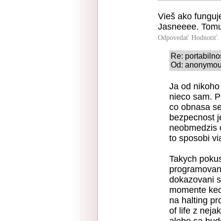
Vieš ako funguj
Jasneeee. Tomu 
Odpovedať
Hodnotiť:
Re: portabilno
Od: anonymous
Ja od nikoho 
nieco sam. P
co obnasa se
bezpecnost je
neobmedzis c
to sposobi vi
Takych pokus
programovani 
dokazovani s
momente ked 
na halting p
of life z nej