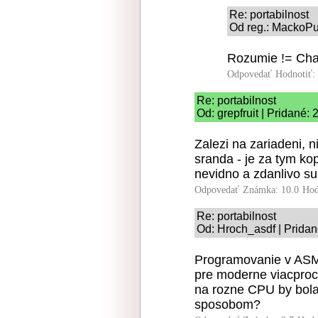
Re: portabilnost
Od reg.: MackoPu
Rozumie != Chap
Odpovedať
Hodnotiť:
Re: portabilnost
Od: grepfruit | Pridané:
Zalezi na zariadeni, 
sranda - je za tym ko
nevidno a zdanlivo su
Odpovedať
Známka: 10.0
Hod
Re: portabilnost
Od: Hroch_asdf | Pridan
Programovanie v ASM 
pre moderne viacproc
na rozne CPU by bol
sposobom?