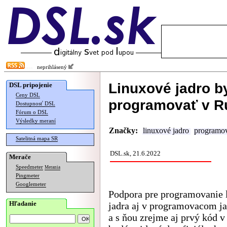
neprihlásený
Linuxové jadro b
DSL pripojenie
Ceny DSL
programovať v Ru
Dostupnosť DSL
Fórum o DSL
Výsledky meraní
Značky:
linuxové jadro
programo
Satelitná mapa SR
DSL.sk, 21.6.2022
Merače
Speedmeter
Merania
Pingmeter
Googlemeter
Podpora pre programovanie 
Hľadanie
jadra aj v programovacom j
a s ňou zrejme aj prvý kód v