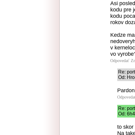
Asi posle
kodu pre 
kodu pocas
rokov doz
Kedze mas
nedoveryh
v kerneloc
vo vyrobe
Odpovedať
Zn
Re: port
Od: Hro
Pardon
Odpoveda
Re: port
Od: 6h4
to skor
Na take