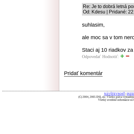
Re: Je to dobrá letná p
Od: Kdesu | Pridané: 22
suhlasim,
ale moc sa v tom nero
Staci aj 10 riadkov z
Odpovedať
Hodnotiť:
Pridať komentár
NÁVŠTEVNOSŤ
|
INZE
(C) 2004, 2005 DSL.sk | Všetky práva vyhradené
Všetky uvedené informácie sú b