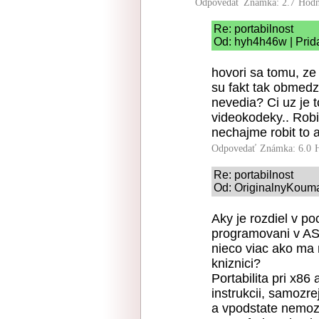
Odpovedať
Známka: 2.7
Hodn
Re: portabilnost
Od: hyh4h46w | Prid
hovori sa tomu, ze 
su fakt tak obmedze
nevedia? Ci uz je 
videokodeky.. Robia
nechajme robit to aj
Odpovedať
Známka: 6.0
Re: portabilnost
Od: OriginalnyKouma
Aky je rozdiel v po
programovani v A
nieco viac ako ma 
kniznici?
Portabilita pri x8
instrukcii, samozrej
a vpodstate nemoz