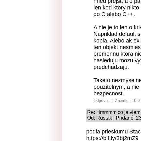
hned prejst, a o p
len kod ktory nikto
do C alebo C++.
A nie je to len o k
Napriklad default s
kopia. Alebo ak exi
ten objekt nesmies
premennu ktora nie
nasleduju mozu vyv
predchadzaju.
Taketo nezmyselne '
pouzitelnym, a nie
bezpecnost.
Odpovedať
Známka: 10.0
Re: Hmmmm co ja viem
Od: Rustak | Pridané: 2
podla prieskumu Stack
https://bit.ly/3bj2mZ9