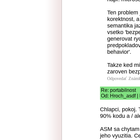
Ten problem 
korektnost, 
semantika ja
vsetko 'bezp
generovat ry
predpokladov
behavior'.
Takze ked mi 
zaroven bezp
Odpovedať
Známk
Re: portabilnost
Od: Hroch_asdf |
Chlapci, pokoj. 
90% kodu a / al
ASM sa chytam 
jeho vyuzitia. 