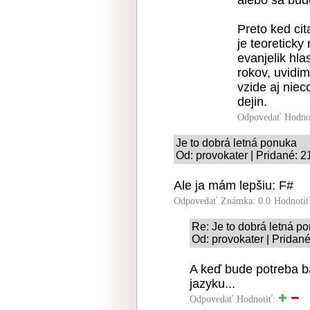
alebo sa bud
Preto ked cit
je teoretick
evanjelik hla
rokov, uvidi
vzide aj niec
dejin.
Odpovedať
Hodno
Je to dobrá letná ponuka
Od: provokater | Pridané: 
Ale ja mám lepšiu: F#
Odpovedať
Známka: 0.0
Hodnoti
Re: Je to dobrá letná p
Od: provokater | Pridan
A keď bude potreba ba
jazyku...
Odpovedať
Hodnotiť: