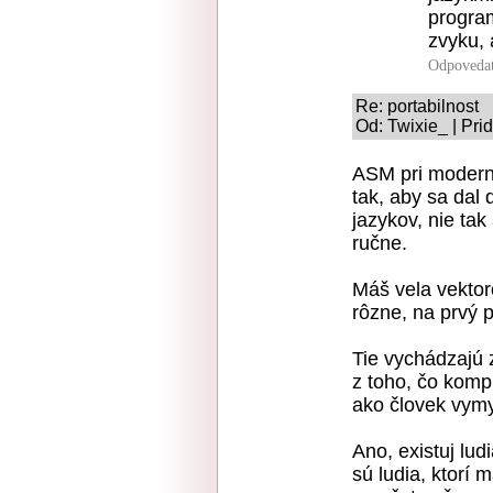
program
zvyku, 
Odpoveda
Re: portabilnost
Od: Twixie_ | Pri
ASM pri modern
tak, aby sa dal
jazykov, nie ta
ručne.
Máš vela vektoro
rôzne, na prvý 
Tie vychádzajú 
z toho, čo kompi
ako človek vymy
Ano, existuj lud
sú ludia, ktorí m