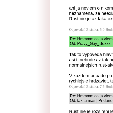
ani ja neviem o nikom,
neznamena, ze neexist
Rust nie je az taka ex
Odpovedať
Známka: 5.0
Hodn
Re: Hmmmm co ja viem
Od: Pravy_Gay_Bozzz | 
Tak to vypoveda hlav
asi ti nebude az tak 
normalnejsich rust-ak
V kazdom pripade po 
rychlejsie hrdzaviet, t
Odpovedať
Známka: 7.5
Hodn
Re: Hmmmm co ja viem
Od: tak tu mas | Pridané
Rust nie je rozsireni