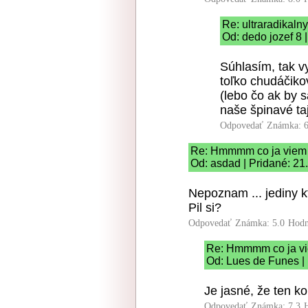
Re: ultraradikaln
Od: dedo jozef 8 
Súhlasím, tak v
toľko chudáčikov
(lebo čo ak by s
naše špinavé ta
Odpovedať
Známka: 6
Re: Hmmmm co ja viem
Od: asdad | Pridané: 21
Nepoznam ... jediny 
Pil si?
Odpovedať
Známka: 5.0
Hodn
Re: Hmmmm co ja v
Od: Lues de Funes |
Je jasné, že ten k
Odpovedať
Známka: 7.3