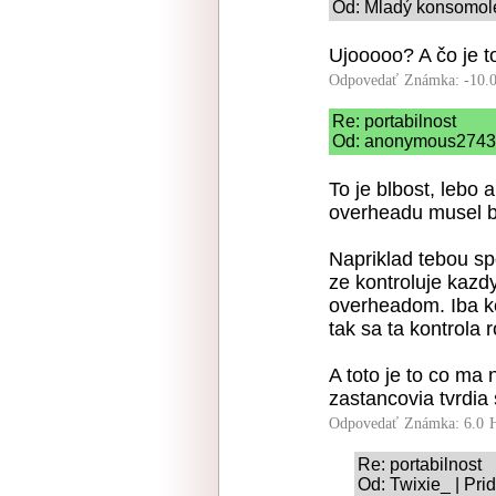
Od: Mladý konsomole
Ujooooo? A čo je t
Odpovedať
Známka: -10.
Re: portabilnost
Od: anonymous2743 |
To je blbost, lebo
overheadu musel by
Napriklad tebou sp
ze kontroluje kazd
overheadom. Iba ke
tak sa ta kontrola r
A toto je to co ma
zastancovia tvrdia
Odpovedať
Známka: 6.0
Re: portabilnost
Od: Twixie_ | Pri