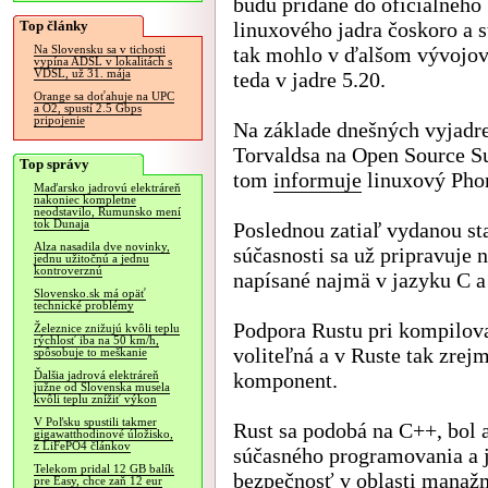
budú pridané do oficiálneho
Top články
linuxového jadra čoskoro a s
tak mohlo v ďalšom vývojov
Na Slovensku sa v tichosti
vypína ADSL v lokalitách s
VDSL, už 31. mája
teda v jadre 5.20.
Orange sa doťahuje na UPC
a O2, spustí 2.5 Gbps
pripojenie
Na základe dnešných vyjadr
Torvaldsa na Open Source 
Top správy
tom
informuje
linuxový Pho
Maďarsko jadrovú elektráreň
nakoniec kompletne
neodstavilo, Rumunsko mení
tok Dunaja
Poslednou zatiaľ vydanou sta
Alza nasadila dve novinky,
súčasnosti sa už pripravuje n
jednu užitočnú a jednu
kontroverznú
napísané najmä v jazyku C a 
Slovensko.sk má opäť
technické problémy
Podpora Rustu pri kompilova
Železnice znižujú kvôli teplu
rýchlosť iba na 50 km/h,
voliteľná a v Ruste tak zrej
spôsobuje to meškanie
komponent.
Ďalšia jadrová elektráreň
južne od Slovenska musela
kvôli teplu znížiť výkon
V Poľsku spustili takmer
Rust sa podobá na C++, bol 
gigawatthodinové úložisko,
z LiFePO4 článkov
súčasného programovania a j
Telekom pridal 12 GB balík
bezpečnosť v oblasti manažm
pre Easy, chce zaň 12 eur