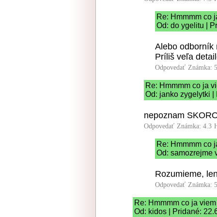
Re: Hmmmm co j
Od: do ygelitu | 
Alebo odborník 
Príliš veľa deta
Odpovedať
Známka: 5
Re: Hmmmm co ja v
Od: janko zygelytki |
nepoznam SKORO n
Odpovedať
Známka: 4.3
Re: Hmmmm co j
Od: samozrejme v
Rozumieme, len
Odpovedať
Známka: 5
Re: Hmmmm co ja viem
Od: kidos | Pridané: 22.