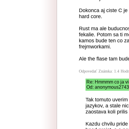
Dokonca aj ciste C j
hard core.
Rust ma ale buducnost
fekalie. Potom sa ti m
kamos bude ten co zaro
frejmworkami.
Ale the flase tam bud
Odpovedať
Známka: 1.4
Hodn
Re: Hmmmm co ja v
Od: anonymous2743 |
Tak tomuto uverim 
jazykov, a stale ni
zaostava koli prili
Kazdu chvilu pride