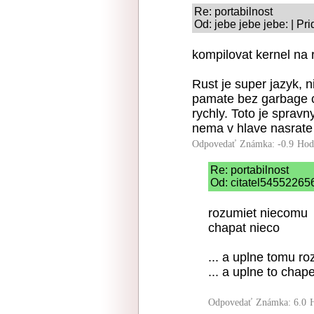
Re: portabilnost
Od: jebe jebe jebe: | Pr
kompilovat kernel na 
Rust je super jazyk, 
pamate bez garbage co
rychly. Toto je spravn
nema v hlave nasrate
Odpovedať
Známka: -0.9
Hod
Re: portabilnost
Od: citatel545522656
rozumiet niecomu
chapat nieco
... a uplne tomu r
... a uplne to chap
Odpovedať
Známka: 6.0