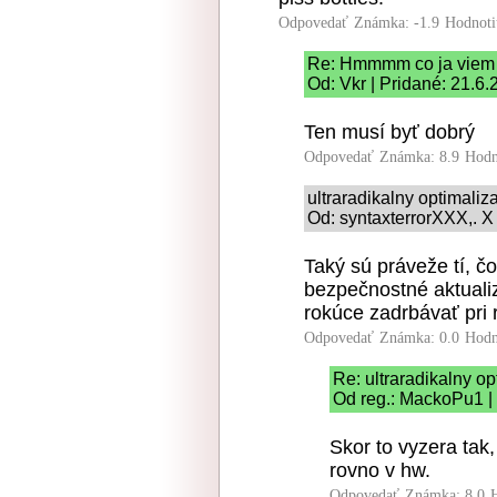
Odpovedať
Známka: -1.9
Hodnoti
Re: Hmmmm co ja viem
Od: Vkr | Pridané: 21.6
Ten musí byť dobrý
Odpovedať
Známka: 8.9
Hodn
ultraradikalny optimaliz
Od: syntaxterrorXXX,. X
Taký sú práveže tí, č
bezpečnostné aktualiz
rokúce zadrbávať pri 
Odpovedať
Známka: 0.0
Hodn
Re: ultraradikalny o
Od reg.: MackoPu1 |
Skor to vyzera tak
rovno v hw.
Odpovedať
Známka: 8.0