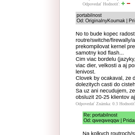
Odpovedať
Hodnotiť:
portabilnost
Od: OriginalnyKoumak | Pr
No to bude kopec radost
routre/switche/firewally
prekompilovat kernel pr
samotny kod flash...
Cim viac bordelu (jazyk
viac dier, velkosti a aj 
lenivost.
Clovek by ocakaval, ze d
dolezitych casti do cist
Sa uz ani necudujem, ze
obsluzit 20-25 klientov 
Odpovedať
Známka: 0.3
Hodnoti
Re: portabilnost
Od: qweqweqqw | Pridan
Na kolkych routroch/s