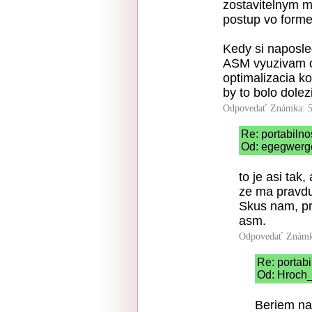
zostavitelnym m
postup vo forme
Kedy si naposle
ASM vyuzivam o
optimalizacia ko
by to bolo dolezi
Odpovedať
Známka: 5
Re: portabilno
Od: egegwerge
to je asi tak
ze ma pravdu 
Skus nam, pr
asm.
Odpovedať
Známk
Re: portabi
Od: Hroch_
Beriem na