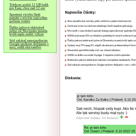
Telekom pridal 12 GB balík
pre Easy, chce zaň 12 eur
Najnovšie články:
Spustená výroba flash
pamäte s novým najvyšším
počtom vrstiev
Alza nasadila dve novinky, jednu užitočnú a jednu kontroverznú
Záchrana misie na záchranu teleskopu Swift úspešne pokračuje
Ďalšia jadrová elektráreň
južne od Slovenska musela
Microsoft v čase drahých pamätí sľubuje optimalizovať spotrebu
kvôli teplu znížiť výkon
NASA pripravuje ISS na inštaláciu posledných nových solárnych p
Súd zakázal samojazdiacim
Ďalšia jadrová elektráreň južne od Slovenska musela kvôli teplu zn
Google taxíkom dobíjanie v
Vydaný nový FFmpeg 9.0, zlepšil akceleráciu profesionálnych form
noci, rušili obyvateľov
Slovenská sporiteľňa bude mať cez víkend odstávku
NASA na diaľku na sonde Voyager 2 úspešne znížila spotrebu
Maďarsko jadrovú elektráreň nakoniec kompletne neodstavilo, Ru
Súd zakázal samojazdiacim Google taxíkom dobíjanie v noci, rušili
Diskusia:
je tam toho
Od: Karolko Za Kolko | Pridané: 6.10.2
Sak nech, hlupak vzdy kupi. Ako tie 
Ale tak servisy budu mat ryzu :)
Odpovedať
Známka: -8.8
Hodnotiť:
Re: je tam toho
Od: Owerr | Pridané: 6.10.2022 16