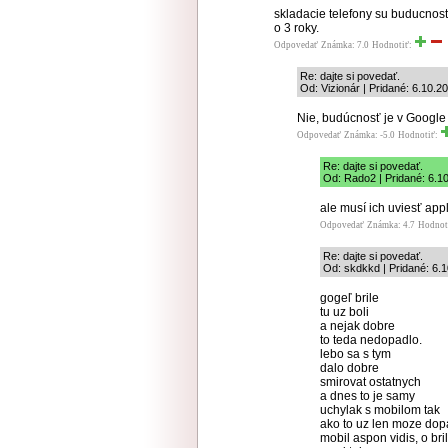
skladacie telefony su buducnost
o 3 roky.
Odpovedať
Známka: 7.0
Hodnotiť:
Re: dajte si povedať.
Od: Vizionár | Pridané: 6.10.2
Nie, budúcnosť je v Google 
Odpovedať
Známka: -5.0
Hodnotiť:
Re: dajte si povedať.
Od: Rado2 | Pridané: 6.1
ale musí ich uviesť appl
Odpovedať
Známka: 4.7
Hodnot
Re: dajte si povedať.
Od: skdkkd | Pridané: 6.
gogeľ brile
tu uz boli
a nejak dobre
to teda nedopadlo.
lebo sa s tym
dalo dobre
smirovat ostatnych
a dnes to je samy
uchylak s mobilom tak
ako to uz len moze dop
mobil aspon vidis, o bril