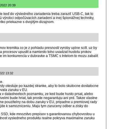
.2022 20:39
le keď do výsledného zariadenia treba zaraziť USB-C, tak to
 výrobci odpočúvacích zariadení a inej špionážnej techniky,
etko priekazne s dvojitým dizajnom.
ov kremika co je z pohladu presnosti vyroby uplne scifi. uz by
ia procesov upustit a namiesto toho uvadzat hustotu prvkov.
ie im konkurencia v dubravke a TSMC s Intelom to mozu zabalit
2022 13:32
te.
 vzdy otestuje po kazdej stranke, aby to bolo skutocne dostatocne
ovala zaruku v EU.
a v datasheetoch poznamku, ze ked bude husto prsat, alebo
ivelmi bude hriat, tak proste negarantuju ani prd. Takze vlastne
alne pouzitelny na dobu zaruky v EU, pripadne u premiovej rady
ojde k samozniceniu. Maju tym zaruceny odber a zisky do
ri SSD, kde mnozstvo prepisov s garantovanou chybovostou u
otnost vysledneho produktu realne pokryva maximalne zaruku