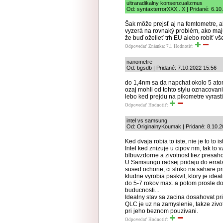
ultraradikalny konsenzualizmus
Od: syntaxterrorXXX,. X | Pridané: 6.10
Šak môže prejsť aj na femtometre, a
vyzerá na rovnaký problém, ako majú
že buď oželieť trh EU alebo robiť vš
Odpovedať
Známka: 7.1
Hodnotiť:
nanometre
Od: bgsdb | Pridané: 7.10.2022 15:56
do 1,4nm sa da napchat okolo 5 atom
ozaj mohli od tohto stylu oznacovan
lebo ked prejdu na pikometre vyrast
Odpovedať
Hodnotiť:
intel vs samsung
Od: OriginalnyKoumak | Pridané: 8.10.
Ked dvaja robia to iste, nie je to to is
Intel ked znizuje u cipov nm, tak to
blbuvzdorne a zivotnost tiez presah
U Samsungu radsej pridaju do errat
sused ochorie, ci slnko na sahare pr
kludne vyrobia paskvil, ktory je ide
do 5-7 rokov max. a potom proste d
buducnosti...
Idealny stav sa zacina dosahovat p
QLC je uz na zamyslenie, takze ziv
pri jeho beznom pouzivani.
Odpovedať
Hodnotiť: