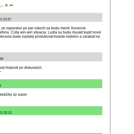
tiť:
22 23:37
m, ze najneskor po par rokoch sa budu menit. Konecne
fonu. Cista win-win situacia. Ludia su budu musiet kupit novsi
obcovia budu nadalej produkovat kvanta mobilov a zarabat na
:58
vat hluposti po diskusiach.
4
ekáčiky sú super.
22 20:13