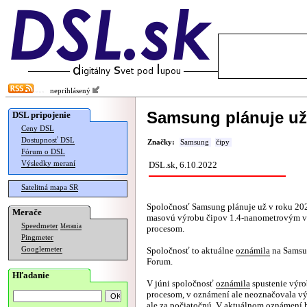
neprihlásený
Samsung plánuje už 
DSL pripojenie
Ceny DSL
Dostupnosť DSL
Značky:
Samsung
čipy
Fórum o DSL
Výsledky meraní
DSL.sk, 6.10.2022
Satelitná mapa SR
Spoločnosť Samsung plánuje už v roku 202
Merače
masovú výrobu čipov 1.4-nanometrovým 
Speedmeter
Merania
procesom.
Pingmeter
Googlemeter
Spoločnosť to aktuálne
oznámila
na Samsu
Forum.
Hľadanie
V júni spoločnosť
oznámila
spustenie výr
procesom, v oznámení ale neoznačovala v
ale za počiatočnú. V aktuálnom oznámení 