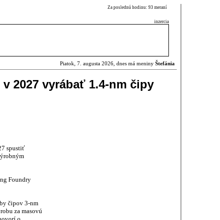
Za poslednú hodinu: 93 meraní
inzercia
Piatok, 7. augusta 2026, dnes má meniny
Štefánia
v 2027 vyrábať 1.4-nm čipy
7 spustiť
výrobným
ng Foundry
oby čipov 3-nm
ýrobu za masovú
hovorí o