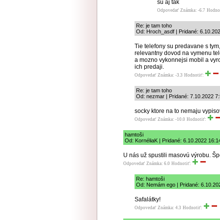
su aj tak
Odpovedať
Známka: -6.7
Hodno
Re: je tam toho
Od: Hroch_asdf | Pridané: 6.10.20
Tie telefony su predavane s ty
relevantny dovod na vymenu tele
a mozno vykonnejsi mobil a vyr
ich predaji.
Odpovedať
Známka: -3.3
Hodnotiť:
Re: je tam toho
Od: nezmar | Pridané: 7.10.2022 7
socky ktore na to nemaju vypiso
Odpovedať
Známka: -10.0
Hodnotiť:
hamtoši
Od: KornéliaK | Pridané: 6.10.2022 16:1
U nás už spustili masovú výrobu. Šp
Odpovedať
Známka: 6.0
Hodnotiť:
Re: hamtoši
Od: Nemám ego | Pridané: 6.10.20
Safalátky!
Odpovedať
Známka: 4.3
Hodnotiť: