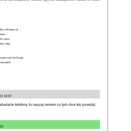
 RAM vo Windows 11
anelov
ížiť výkon
átov videa
munsko mení tok Dunaja
 obyvateľov
022 16:07
skladacie telefony, to naozaj neviem co tym chce kto povedat.
:19