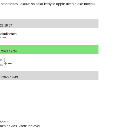
 smartfonov...akurat sa caka kedy to apple uvedie ako novinku
022 18:37
okuliaroch.
0.2022 19:24
e :)
iť:
10.2022 19:49
adnut.
och nevies. vsetci brilovci