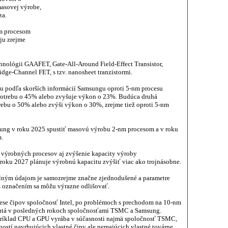
asovej výrobe,
za.
m procesom
 ju zrejme
hnológii GAAFET, Gate-All-Around Field-Effect Transistor,
e-Channel FET, s tzv. nanosheet tranzistormi.
u podľa skorších informácií Samsungu oproti 5-nm procesu
spotrebu o 45% alebo zvyšuje výkon o 23%. Budúca druhá
rebu o 50% alebo zvýši výkon o 30%, zrejme tiež oproti 5-nm
ung v roku 2025 spustiť masovú výrobu 2-nm procesom a v roku
.
výrobných procesov aj zvýšenie kapacity výroby
roku 2027 plánuje výrobnú kapacitu zvýšiť viac ako trojnásobne.
lným údajom je samozrejme značne zjednodušené a parametre
 označením sa môžu výrazne odlišovať.
ese čipov spoločnosť Intel, po problémoch s prechodom na 10-nm
nutá v posledných rokoch spoločnosťami TSMC a Samsung.
ríklad CPU a GPU vyrába v súčasnosti najmä spoločnosť TSMC,
ostí navrhujúcich vlastné čipy ale nemajúcich vlastné továrne.