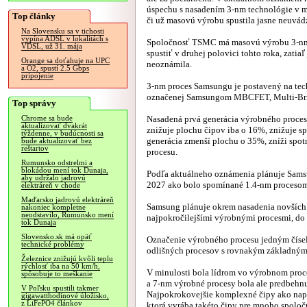
úspechu s nasadením 3-nm technológie v m
Top články
či už masovú výrobu spustila jasne neuvád
Na Slovensku sa v tichosti
vypína ADSL v lokalitách s
Spoločnosť TSMC má masovú výrobu 3-n
VDSL, už 31. mája
spustiť v druhej polovici tohto roka, zatiaľ
Orange sa doťahuje na UPC
neoznámila.
a O2, spustí 2.5 Gbps
pripojenie
3-nm proces Samsungu je postavený na tec
označenej Samsungom MBCFET, Multi-Bridg
Top správy
Nasadená prvá generácia výrobného proces
Chrome sa bude
aktualizovať dvakrát
znižuje plochu čipov iba o 16%, znižuje 
týždenne, v budúcnosti sa
generácia zmenší plochu o 35%, zníži spot
bude aktualizovať bez
reštartov
procesu.
Rumunsko odstrelmi a
blokádou mení tok Dunaja,
Podľa aktuálneho oznámenia plánuje Sams
aby udržalo jadrovú
2027 ako bolo spomínané 1.4-nm procesom
elektráreň v chode
Maďarsko jadrovú elektráreň
Samsung plánuje okrem nasadenia novších 
nakoniec kompletne
neodstavilo, Rumunsko mení
najpokročilejšími výrobnými procesmi, do 
tok Dunaja
Slovensko.sk má opäť
Označenie výrobného procesu jedným číse
technické problémy
odlišných procesov s rovnakým základným
Železnice znižujú kvôli teplu
rýchlosť iba na 50 km/h,
V minulosti bola lídrom vo výrobnom proc
spôsobuje to meškanie
a 7-nm výrobné procesy bola ale predbeh
V Poľsku spustili takmer
Najpokrokovejšie komplexné čipy ako nap
gigawatthodinové úložisko,
z LiFePO4 článkov
ktorá vyrába takéto čipy pre mnoho spoločn