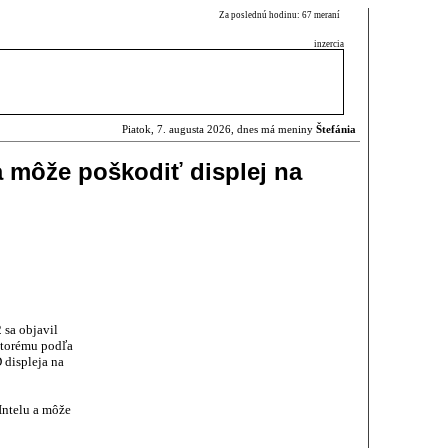
Za poslednú hodinu: 67 meraní
inzercia
Piatok, 7. augusta 2026, dnes má meniny
Štefánia
a môže poškodiť displej na
 sa objavil
ktorému podľa
 displeja na
Intelu a môže