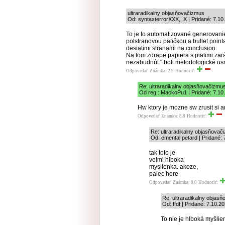
ultraradikalny objasňovačizmus
Od: syntaxterrorXXX,. X | Pridané: 7.10
To je to automatizované generovan
polstranovou pätičkou a bullet point
desiatimi stranami na conclusion.
Na tom zdrape papiera s piatimi zará
nezabudnút:" boli metodologické us
Odpovedať
Známka: 2.9
Hodnotiť:
Re: ultraradikalny objasňovačizmu
Od reg.: MackoPu1 | Pridané: 7.10
Hw ktory je mozne sw zrusit si a
Odpovedať
Známka: 8.8
Hodnotiť:
Re: ultraradikalny objasňovač
Od: emental petard | Pridané:
tak toto je
velmi hlboka
myslienka. akoze,
palec hore
Odpovedať
Známka: 0.0
Hodnotiť:
Re: ultraradikalny objas
Od: ffdf | Pridané: 7.10.2
To nie je hlboká myšlienk