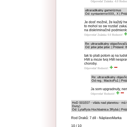
Odpovedať
Známka: -6.0
Hodno
ultraradikalny gamerizmus
Od: syntaxterrorXXX,. X | Pri
Je dosť možné, že každý hw
to mohol so sw rozdať zaka
na diskriminačné podmienk
Odpovedať
Známka: 0.0
Hodnotiť:
Re: ultraradikalny objasňovač
Od: jebe jebe jebe: | Pridané:
tak to plati potom aj na lud
HW a moze tvoj HW nespravn
choroby.
Odpovedať
Hodnotiť:
Re: ultraradikalny objas
Od reg.: MackoPu1 | Prid
Ja som upgradnuty, ne
Odpovedať
Hodnotiť:
HoD S01E07 - vládu nad planetou - má t
Duny)
Od: LytaRyta Hochbatnica 3Rybá | Prid
Rod Draků: 7.díl - NáplavoMarka
10 / 10