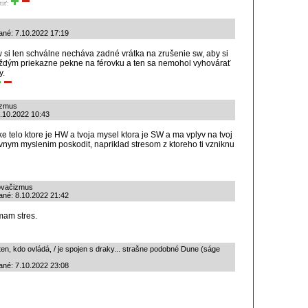
tiť:
dané: 7.10.2022 17:19
 si len schválne necháva zadné vrátka na zrušenie sw, aby si
ždým priekazne pekne na férovku a ten sa nemohol vyhovárať
y.
izmus
 8.10.2022 10:43
ske telo ktore je HW a tvoja mysel ktora je SW a ma vplyv na tvoj
ym myslenim poskodit, napriklad stresom z ktoreho ti vzniknu
ňovačizmus
ané: 8.10.2022 21:42
mam stres.
en, kdo ovládá, / je spojen s draky... strašne podobné Dune (ságe
ané: 7.10.2022 23:08