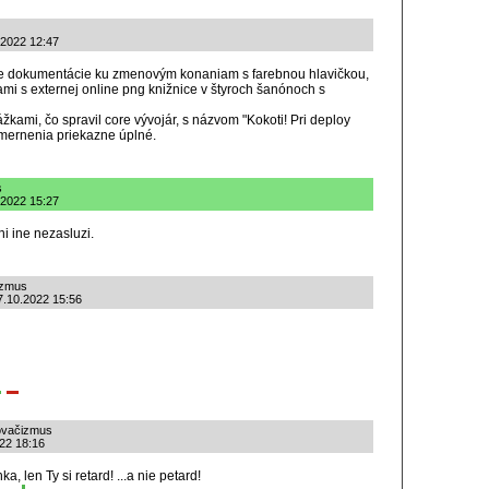
.2022 12:47
ie dokumentácie ku zmenovým konaniam s farebnou hlavičkou,
ami s externej online png knižnice v štyroch šanónoch s
žkami, čo spravil core vývojár, s názvom "Kokoti! Pri deploy
mernenia priekazne úplné.
s
.2022 15:27
ni ine nezasluzi.
izmus
 7.10.2022 15:56
ňovačizmus
022 18:16
a, len Ty si retard! ...a nie petard!