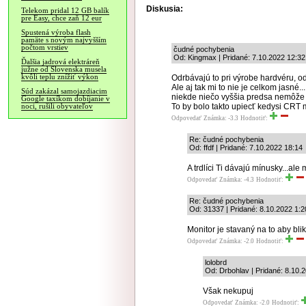
Diskusia:
Telekom pridal 12 GB balík
pre Easy, chce zaň 12 eur
Spustená výroba flash
pamäte s novým najvyšším
počtom vrstiev
čudné pochybenia
Od: Kingmax | Pridané: 7.10.2022 12:32
Ďalšia jadrová elektráreň
južne od Slovenska musela
kvôli teplu znížiť výkon
Odrbávajú to pri výrobe hardvéru, odrb
Ale aj tak mi to nie je celkom jasné..
Súd zakázal samojazdiacim
niekde niečo vyššia predsa nemôže 
Google taxíkom dobíjanie v
To by bolo takto upiecť kedysi CRT 
noci, rušili obyvateľov
Odpovedať
Známka: -3.3
Hodnotiť:
Re: čudné pochybenia
Od: ffdf | Pridané: 7.10.2022 18:14
A trdlíci Ti dávajú mínusky...ale
Odpovedať
Známka: -4.3
Hodnotiť:
Re: čudné pochybenia
Od: 31337 | Pridané: 8.10.2022 1:2
Monitor je stavaný na to aby bl
Odpovedať
Známka: -2.0
Hodnotiť:
lolobrd
Od: Drbohlav | Pridané: 8.10.
Však nekupuj
Odpovedať
Známka: -2.0
Hodnotiť: