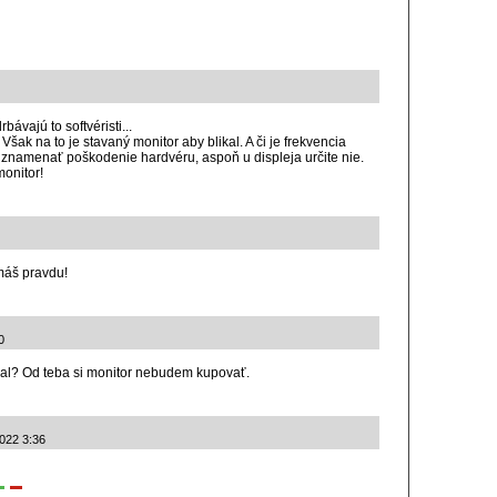
ávajú to softvéristi...
. Však na to je stavaný monitor aby blikal. A či je frekvencia
znamenať poškodenie hardvéru, aspoň u displeja určite nie.
monitor!
 máš pravdu!
0
ikal? Od teba si monitor nebudem kupovať.
2022 3:36