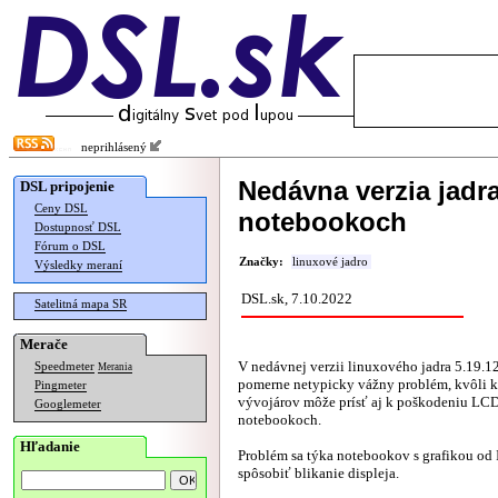
neprihlásený
Nedávna verzia jadr
DSL pripojenie
Ceny DSL
notebookoch
Dostupnosť DSL
Fórum o DSL
Značky:
linuxové jadro
Výsledky meraní
DSL.sk, 7.10.2022
Satelitná mapa SR
Merače
V nedávnej verzii linuxového jadra 5.19.12
Speedmeter
Merania
pomerne netypicky vážny problém, kvôli 
Pingmeter
vývojárov môže prísť aj k poškodeniu LCD
Googlemeter
notebookoch.
Hľadanie
Problém sa týka notebookov s grafikou od 
spôsobiť blikanie displeja.