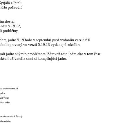
yrjälä z Intelu
 môže poškodiť
lém dostal
adra 5.19.12,
li problémy.
mbra, jadro 5.19 bolo v septembri pred vydaním verzie 6.0
 bol opravený vo verzii 5.19.13 vydanej 4. októbra.
ívali jadro s týmto problémom. Zároveň toto jadro ako v tom čase
ktorí užívatelia sami si kompilujúci jadro.
 RAM vo Windows 11
anelov
ížiť výkon
átov videa
munsko mení tok Dunaja
 obyvateľov