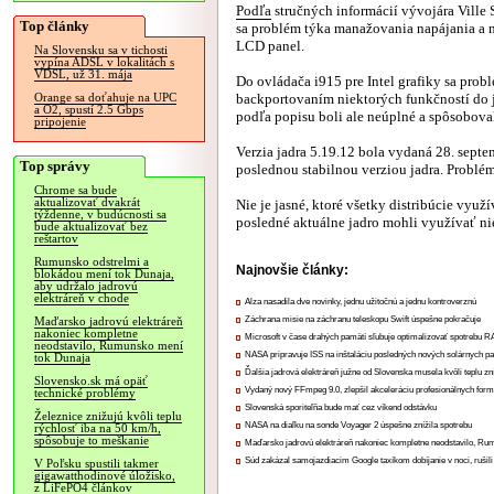
Podľa
stručných informácií vývojára Ville S
Top články
sa problém týka manažovania napájania a
LCD panel.
Na Slovensku sa v tichosti
vypína ADSL v lokalitách s
VDSL, už 31. mája
Do ovládača i915 pre Intel grafiky sa prob
backportovaním niektorých funkčností do j
Orange sa doťahuje na UPC
a O2, spustí 2.5 Gbps
podľa popisu boli ale neúplné a spôsobova
pripojenie
Verzia jadra 5.19.12 bola vydaná 28. septe
Top správy
poslednou stabilnou verziou jadra. Problém
Chrome sa bude
aktualizovať dvakrát
Nie je jasné, ktoré všetky distribúcie využ
týždenne, v budúcnosti sa
posledné aktuálne jadro mohli využívať nie
bude aktualizovať bez
reštartov
Rumunsko odstrelmi a
Najnovšie články:
blokádou mení tok Dunaja,
aby udržalo jadrovú
elektráreň v chode
Alza nasadila dve novinky, jednu užitočnú a jednu kontroverznú
Záchrana misie na záchranu teleskopu Swift úspešne pokračuje
Maďarsko jadrovú elektráreň
nakoniec kompletne
Microsoft v čase drahých pamätí sľubuje optimalizovať spotrebu
neodstavilo, Rumunsko mení
NASA pripravuje ISS na inštaláciu posledných nových solárnych p
tok Dunaja
Ďalšia jadrová elektráreň južne od Slovenska musela kvôli teplu zn
Slovensko.sk má opäť
Vydaný nový FFmpeg 9.0, zlepšil akceleráciu profesionálnych form
technické problémy
Slovenská sporiteľňa bude mať cez víkend odstávku
Železnice znižujú kvôli teplu
NASA na diaľku na sonde Voyager 2 úspešne znížila spotrebu
rýchlosť iba na 50 km/h,
spôsobuje to meškanie
Maďarsko jadrovú elektráreň nakoniec kompletne neodstavilo, Ru
Súd zakázal samojazdiacim Google taxíkom dobíjanie v noci, rušili
V Poľsku spustili takmer
gigawatthodinové úložisko,
z LiFePO4 článkov