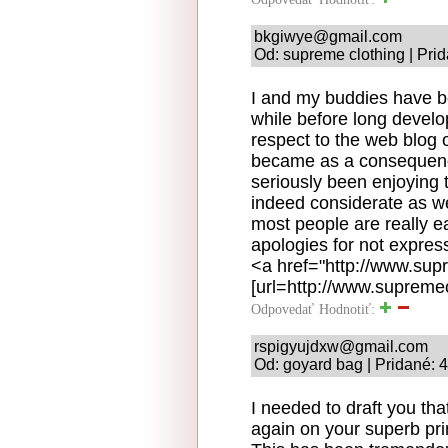
bkgiwye@gmail.com
Od: supreme clothing | Pri
I and my buddies have be
while before long develop
respect to the web blog 
became as a consequenc
seriously been enjoying 
indeed considerate as well
most people are really 
apologies for not express
<a href="http://www.sup
[url=http://www.supremec
Odpovedať
Hodnotiť:
rspigyujdxw@gmail.com
Od: goyard bag | Pridané: 
I needed to draft you tha
again on your superb pri