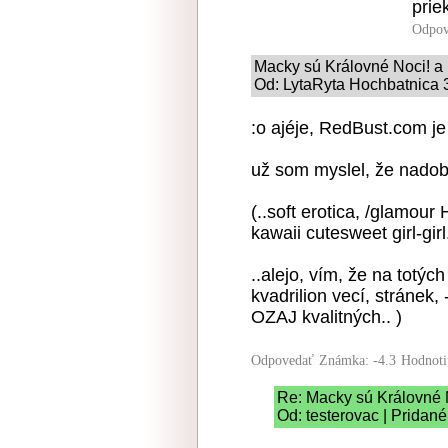
prie
Odpov
Macky sú Královné Noci! a 
Od: LytaRyta Hochbatnica 
:o ajéje, RedBust.com je 
už som myslel, že nadobr
(..soft erotica, /glamour
kawaii cutesweet girl-girl.
..alejo, vím, že na totýc
kvadrilion vecí, stránek, 
OZAJ kvalitných.. )
Odpovedať
Známka: -4.3
Hodnoti
Re: Macky sú Královné N
Od: testerovac | Pridan