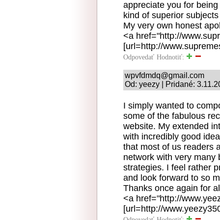
appreciate you for being 
kind of superior subjects
My very own honest apolo
<a href="http://www.su
[url=http://www.supreme
Odpovedať
Hodnotiť:
wpvfdmdq@gmail.com
Od: yeezy | Pridané: 3.11.
I simply wanted to compo
some of the fabulous re
website. My extended int
with incredibly good idea
that most of us readers a
network with very many br
strategies. I feel rather
and look forward to so 
Thanks once again for all
<a href="http://www.ye
[url=http://www.yeezy35
Odpovedať
Hodnotiť: