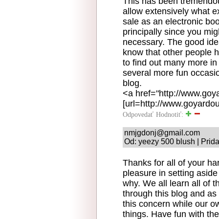
This has been tremendou
allow extensively what e
sale as an electronic bo
principally since you mi
necessary. The good idea
know that other people 
to find out many more in 
several more fun occasi
blog.
<a href="http://www.goy
[url=http://www.goyardout
Odpovedať
Hodnotiť:
nmjgdonj@gmail.com
Od: yeezy 500 blush | Prid
Thanks for all of your ha
pleasure in setting aside
why. We all learn all of 
through this blog and as
this concern while our ow
things. Have fun with the