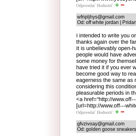
Odpovedať
Hodnotiť:
wfripljhys@gmail.com
Od: off white jordan | Prid
I intended to write you 
thanks again over the fa
It is unbelievably open-h
people would have adver
some money for themselve
have tried it if you ever 
become good way to real
eagerness the same as
considering this conditio
pleasurable periods in t
<a href="http://www.off-
[url=http://www.off---whi
Odpovedať
Hodnotiť:
gfvzivoay@gmail.com
Od: golden goose sneakers 