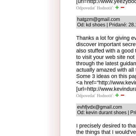
[url=http://www.yeezybo
Odpovedať
Hodnotiť:
hatgzm@gmail.com
Od: kd shoes | Pridané: 28
Thanks a lot for giving e
discover important secret
also stuffed with a good
to visit your web site no
through the latest guida
actually amazed with all 
Some 3 ideas on this page
<a href="http://www.ke
[url=http://www.kevindur
Odpovedať
Hodnotiť:
evhfjvdx@gmail.com
Od: kevin durant shoes | P
I precisely desired to t
the things that I would'v