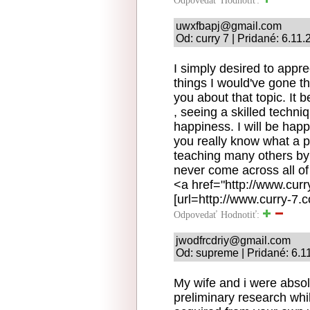
Odpovedať
Hodnotiť:
uwxfbapj@gmail.com
Od: curry 7 | Pridané: 6.11
I simply desired to appre
things I would've gone t
you about that topic. It
, seeing a skilled techn
happiness. I will be hap
you really know what a 
teaching many others by
never come across all of
<a href="http://www.cur
[url=http://www.curry-7.c
Odpovedať
Hodnotiť:
jwodfrcdriy@gmail.com
Od: supreme | Pridané: 6.1
My wife and i were absolu
preliminary research wh