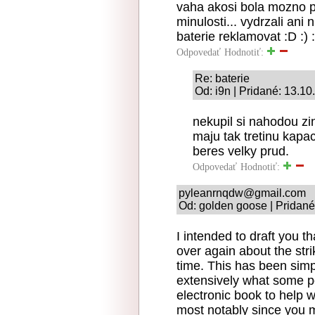
vaha akosi bola mozno p
minulosti... vydrzali ani
baterie reklamovat :D :) :
Odpovedať
Hodnotiť:
Re: baterie
Od: i9n | Pridané: 13.1
nekupil si nahodou zi
maju tak tretinu kapac
beres velky prud.
Odpovedať
Hodnotiť:
pyleanrnqdw@gmail.com
Od: golden goose | Pridané
I intended to draft you th
over again about the str
time. This has been simp
extensively what some p
electronic book to help
most notably since you m