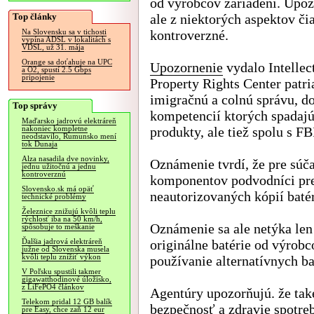
od výrobcov zariadení. Upoz
Top články
ale z niektorých aspektov či
kontroverzné.
Na Slovensku sa v tichosti
vypína ADSL v lokalitách s
VDSL, už 31. mája
Orange sa doťahuje na UPC
Upozornenie
vydalo Intellec
a O2, spustí 2.5 Gbps
pripojenie
Property Rights Center patri
imigračnú a colnú správu, d
Top správy
kompetencií ktorých spadajú
Maďarsko jadrovú elektráreň
produkty, ale tiež spolu s FB
nakoniec kompletne
neodstavilo, Rumunsko mení
tok Dunaja
Alza nasadila dve novinky,
Oznámenie tvrdí, že pre súč
jednu užitočnú a jednu
kontroverznú
komponentov podvodníci pre
Slovensko.sk má opäť
neautorizovaných kópií batér
technické problémy
Železnice znižujú kvôli teplu
rýchlosť iba na 50 km/h,
Oznámenie sa ale netýka len 
spôsobuje to meškanie
originálne batérie od výrobc
Ďalšia jadrová elektráreň
južne od Slovenska musela
kvôli teplu znížiť výkon
používanie alternatívnych ba
V Poľsku spustili takmer
gigawatthodinové úložisko,
z LiFePO4 článkov
Agentúry upozorňujú. že tak
Telekom pridal 12 GB balík
bezpečnosť a zdravie spotreb
pre Easy, chce zaň 12 eur