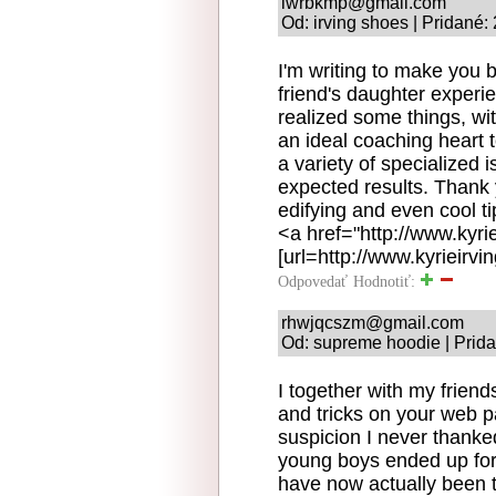
lwrbkmp@gmail.com
Od: irving shoes | Pridané:
I'm writing to make you 
friend's daughter exper
realized some things, wit
an ideal coaching heart 
a variety of specialized 
expected results. Thank 
edifying and even cool ti
<a href="http://www.kyri
[url=http://www.kyrieirvi
Odpovedať
Hodnotiť:
rhwjqcszm@gmail.com
Od: supreme hoodie | Prida
I together with my frien
and tricks on your web 
suspicion I never thanke
young boys ended up for
have now actually been t