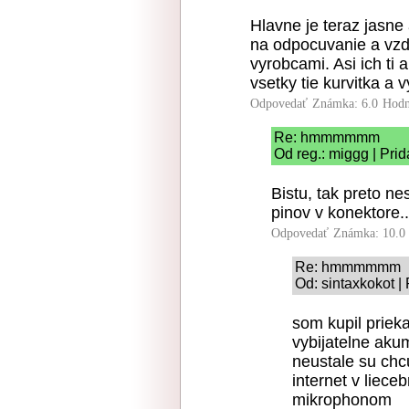
Hlavne je teraz jasne
na odpocuvanie a vzd
vyrobcami. Asi ich ti
vsetky tie kurvitka a 
Odpovedať
Známka: 6.0
Hodn
Re: hmmmmmm
Od reg.: miggg | Pri
Bistu, tak preto ne
pinov v konektore..
Odpovedať
Známka: 10.0
Re: hmmmmmm
Od: sintaxkokot |
som kupil priek
vybijatelne aku
neustale su chc
internet v liece
mikrophonom