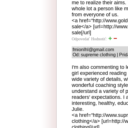
me to realize their aims.
whole lot a person like 
from everyone of us.
<a href="http://www.go
sale</a> [url=http://ww
sale[/url]
Odpovedať
Hodnotiť:
fmionlhl@gmail.com
Od: supreme clothing | Pri
I'm also commenting to l
girl experienced reading
wide variety of details, w
wonderful coaching style 
understand a variety of 
readers' expectations. I 
interesting, healthy, edu
Julie.
<a href="http://www.su
clothing</a> [url=http:
clothing[/url]