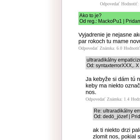
Odpovedať
Hodnotiť:
Ako to je?
Od reg.: MackoPu1 | Prida
Vyjadrenie je nejasne a
par rokoch tu mame nov
Odpovedať
Známka: 6.0
Hodnoti
ultraradikálny empatici
Od: syntaxterrorXXX,. X
Ja kebyže si dám tú 
keby ma niekto označ
nos.
Odpovedať
Známka: 1.4
Hodn
Re: ultraradikálny e
Od: dedö_jözef | Pri
ak ti niekto drzi 
zlomit nos, pokial 