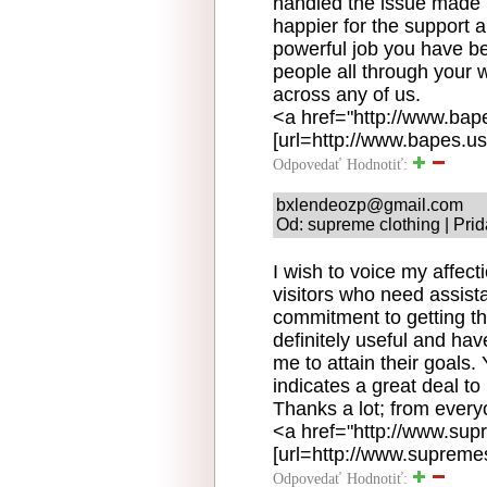
handled the issue made m
happier for the support 
powerful job you have b
people all through your 
across any of us.
<a href="http://www.bap
[url=http://www.bapes.us
Odpovedať
Hodnotiť:
bxlendeozp@gmail.com
Od: supreme clothing | Pri
I wish to voice my affect
visitors who need assista
commitment to getting th
definitely useful and hav
me to attain their goals
indicates a great deal t
Thanks a lot; from every
<a href="http://www.su
[url=http://www.supreme
Odpovedať
Hodnotiť: