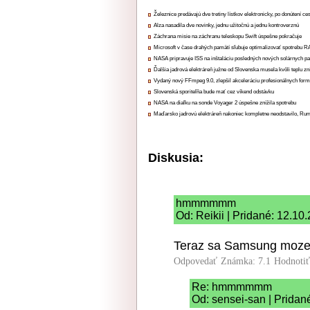
Železnice predávajú dve tretiny lístkov elektronicky, po donútení ce
Alza nasadila dve novinky, jednu užitočnú a jednu kontroverznú
Záchrana misie na záchranu teleskopu Swift úspešne pokračuje
Microsoft v čase drahých pamätí sľubuje optimalizovať spotrebu
NASA pripravuje ISS na inštaláciu posledných nových solárnych p
Ďalšia jadrová elektráreň južne od Slovenska musela kvôli teplu zn
Vydaný nový FFmpeg 9.0, zlepšil akceleráciu profesionálnych form
Slovenská sporiteľňa bude mať cez víkend odstávku
NASA na diaľku na sonde Voyager 2 úspešne znížila spotrebu
Maďarsko jadrovú elektráreň nakoniec kompletne neodstavilo, Ru
Diskusia:
hmmmmmm
Od: Reikii | Pridané: 12.10
Teraz sa Samsung moze v
Odpovedať
Známka: 7.1
Hodnoti
Re: hmmmmmm
Od: sensei-san | Pridan