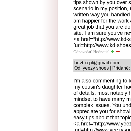
tips shown by you over s
scenario in my position, 
written way you handled 
am happier for the work 
great job that you are do
site. I am sure you've ne
<a href="http://www.kd-
[url=http://www.kd-shoes
Odpovedať
Hodnotiť:
hevbxcpt@gmail.com
Od: yeezy shoes | Pridané:
I'm also commenting to l
my cousin's daughter ha
of details, most notably h
mindset to have many mor
complex issues. You und
appreciate you for showi
easy tips about that topic
<a href="http://www.yee
[url=http://www.yeezysne