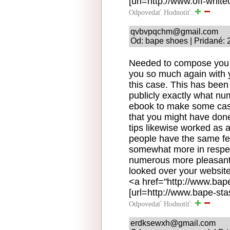
[url=http://www.off-whitec
Odpovedať
Hodnotiť:
qvbvpqchm@gmail.com
Od: bape shoes | Pridané: 
Needed to compose you o
you so much again with y
this case. This has been
publicly exactly what n
ebook to make some cash
that you might have done
tips likewise worked as a
people have the same fer
somewhat more in respect
numerous more pleasant 
looked over your website
<a href="http://www.ba
[url=http://www.bape-sta
Odpovedať
Hodnotiť:
erdksewxh@gmail.com