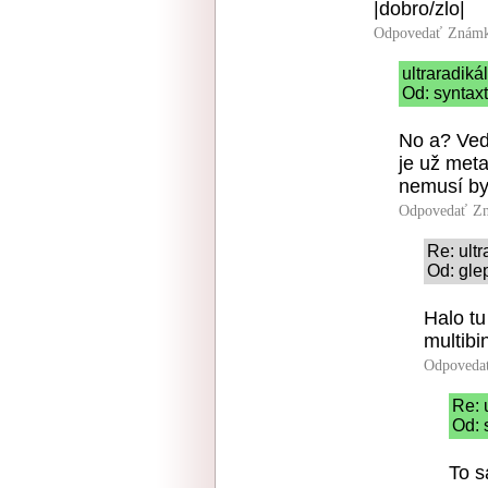
|dobro/zlo|
Odpovedať
Známk
ultraradiká
Od: syntax
No a? Veď 
je už meta
nemusí by
Odpovedať
Zn
Re: ult
Od: gle
Halo tu
multibi
Odpoveda
Re: 
Od: 
To s