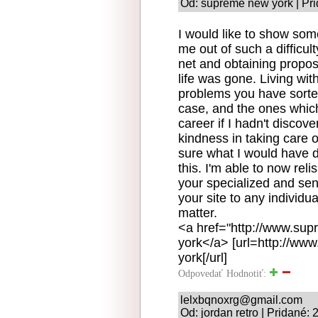
Od: supreme new york | Pri
I would like to show some 
me out of such a difficul
net and obtaining propos
life was gone. Living wi
problems you have sorted 
case, and the ones whic
career if I hadn't discov
kindness in taking care 
sure what I would have d
this. I'm able to now rel
your specialized and sens
your site to any individu
matter.
<a href="http://www.su
york</a> [url=http://w
york[/url]
Odpovedať
Hodnotiť:
lelxbqnoxrg@gmail.com
Od: jordan retro | Pridané: