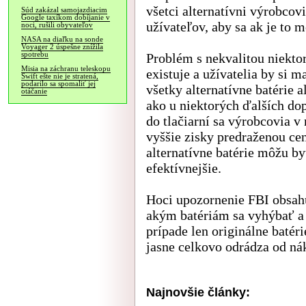
všetci alternatívni výrobcov
Súd zakázal samojazdiacim
Google taxíkom dobíjanie v
užívateľov, aby sa ak je to 
noci, rušili obyvateľov
NASA na diaľku na sonde
Voyager 2 úspešne znížila
spotrebu
Problém s nekvalitou niekto
Misia na záchranu teleskopu
existuje a užívatelia by si m
Swift ešte nie je stratená,
podarilo sa spomaliť jej
všetky alternatívne batérie
otáčanie
ako u niektorých ďalších do
do tlačiarní sa výrobcovia v
vyššie zisky predraženou ce
alternatívne batérie môžu b
efektívnejšie.
Hoci upozornenie FBI obsahu
akým batériám sa vyhýbať a
prípade len originálne batér
jasne celkovo odrádza od nák
Najnovšie články: