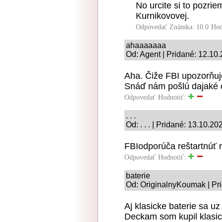
No urcite si to pozrie
Kurnikovovej.
Odpovedať
Známka: 10.0
Hod
ahaaaaaaa
Od: Agent | Pridané: 12.10
Aha. Čiže FBI upozorňuje
Snáď nám pošlú dajaké 
Odpovedať
Hodnotiť:
. . .
Od: . . . | Pridané: 13.10.20
FBIodporúča reštartnúť r
Odpovedať
Hodnotiť:
baterie
Od: OriginalnyKoumak | Pr
Aj klasicke baterie sa uz
Deckam som kupil klasick