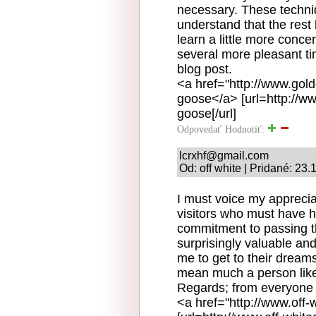
necessary. These techniq
understand that the rest
learn a little more conce
several more pleasant ti
blog post.
<a href="http://www.gol
goose</a> [url=http://w
goose[/url]
Odpovedať
Hodnotiť:
lcrxhf@gmail.com
Od: off white | Pridané: 23
I must voice my apprecia
visitors who must have h
commitment to passing 
surprisingly valuable an
me to get to their dreams
mean much a person like
Regards; from everyone 
<a href="http://www.off-