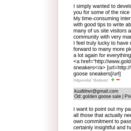
I simply wanted to devel
you for some of the nice
My time-consuming intern
with good tips to write a
many of us site visitors 
community with very man
I feel truly lucky to hav
forward to many more p
a lot again for everything
<a href="http://www.go
sneakers</a> [url=http:
goose sneakers[/url]
Odpovedať
Hodnotiť:
kuafdrwr@gmail.com
Od: golden goose sale | Pr
I want to point out my pa
all those that actually n
own commitment to passi
certainly insightful and