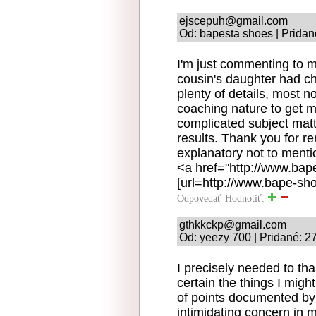
ejscepuh@gmail.com
Od: bapesta shoes | Pridan
I'm just commenting to 
cousin's daughter had c
plenty of details, most no
coaching nature to get 
complicated subject mat
results. Thank you for re
explanatory not to mentio
<a href="http://www.ba
[url=http://www.bape-sh
Odpovedať
Hodnotiť:
gthkkckp@gmail.com
Od: yeezy 700 | Pridané: 2
I precisely needed to th
certain the things I mig
of points documented by 
intimidating concern in m