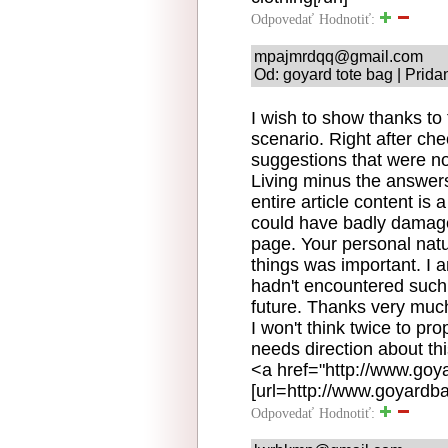
Odpovedať
Hodnotiť:
mpajmrdqq@gmail.com
Od: goyard tote bag | Prida
I wish to show thanks to t
scenario. Right after che
suggestions that were not
Living minus the answers
entire article content is 
could have badly damage
page. Your personal natur
things was important. I 
hadn't encountered such a
future. Thanks very much
I won't think twice to pr
needs direction about thi
<a href="http://www.goy
[url=http://www.goyardba
Odpovedať
Hodnotiť: