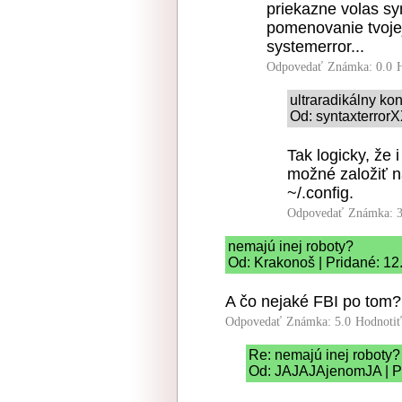
priekazne volas sy
pomenovanie tvojej
systemerror...
Odpovedať
Známka: 0.0
ultraradikálny k
Od: syntaxterrorX
Tak logicky, že 
možné založiť n
~/.config.
Odpovedať
Známka: 3
nemajú inej roboty?
Od: Krakonoš | Pridané: 12
A čo nejaké FBI po tom?
Odpovedať
Známka: 5.0
Hodnoti
Re: nemajú inej roboty?
Od: JAJAJAjenomJA | Pr