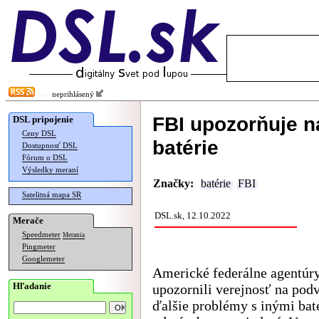
neprihlásený
FBI upozorňuje na
DSL pripojenie
Ceny DSL
batérie
Dostupnosť DSL
Fórum o DSL
Výsledky meraní
Značky:
batérie
FBI
Satelitná mapa SR
DSL.sk, 12.10.2022
Merače
Speedmeter
Merania
Pingmeter
Googlemeter
Americké federálne agentúry
Hľadanie
upozornili verejnosť na pod
ďalšie problémy s inými bat