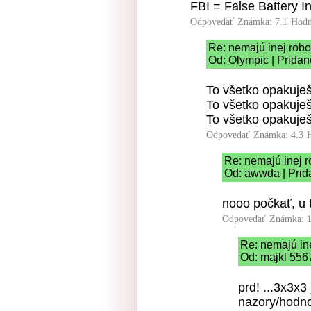
FBI = False Battery In
Odpovedať
Známka: 7.1
Hodn
Re: nemajú inej robo
Od: Olympic | Pridan
To všetko opakuješ
To všetko opakuješ
To všetko opakuješ
Odpovedať
Známka: 4.3
Re: nemajú inej r
Od: awwda | Prid
nooo počkať, u t
Odpovedať
Známka: 1
Re: nemajú in
Od: majkl 556
prd! ...3x3x3
nazory/hodnot