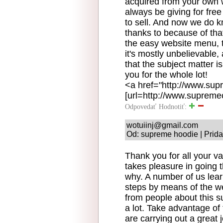
acquired from your own web
always be giving for fre
to sell. And now we do 
thanks to because of that
the easy website menu, t
it's mostly unbelievable,
that the subject matter is
you for the whole lot!
<a href="http://www.su
[url=http://www.supreme
Odpovedať
Hodnotiť:
wotuiinj@gmail.com
Od: supreme hoodie | Prida
Thank you for all your va
takes pleasure in going t
why. A number of us lear
steps by means of the web
from people about this s
a lot. Take advantage of
are carrying out a great 