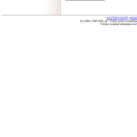
NÁVŠTEVNOSŤ
|
INZE
(C) 2004, 2005 DSL.sk | Všetky práva vyhradené
Všetky uvedené informácie sú b