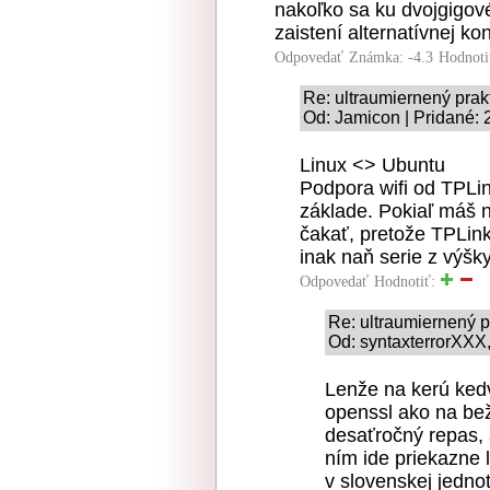
nakoľko sa ku dvojgigov
zaistení alternatívnej ko
Odpovedať
Známka: -4.3
Hodnoti
Re: ultraumiernený prak
Od: Jamicon | Pridané: 
Linux <> Ubuntu
Podpora wifi od TPLin
základe. Pokiaľ máš 
čakať, pretože TPLink
inak naň serie z výšky
Odpovedať
Hodnotiť:
Re: ultraumiernený p
Od: syntaxterrorXXX,
Lenže na kerú kedv
openssl ako na be
desaťročný repas,
ním ide priekazne 
v slovenskej jedn