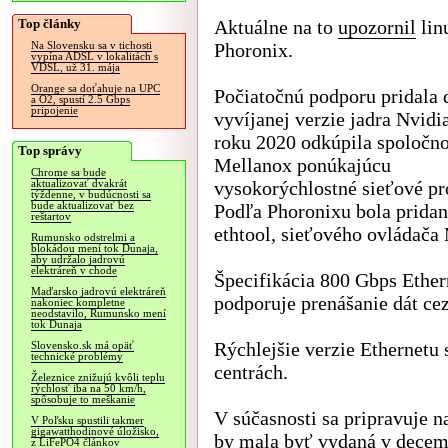
Top články
Aktuálne na to
upozornil
lin
Phoronix.
Na Slovensku sa v tichosti
vypína ADSL v lokalitách s
VDSL, už 31. mája
Orange sa doťahuje na UPC
Počiatočnú podporu pridala 
a O2, spustí 2.5 Gbps
pripojenie
vyvíjanej verzie jadra Nvidia
roku 2020 odkúpila spoločn
Top správy
Mellanox ponúkajúcu
Chrome sa bude
vysokorýchlostné sieťové pr
aktualizovať dvakrát
týždenne, v budúcnosti sa
bude aktualizovať bez
Podľa Phoronixu bola pridan
reštartov
ethtool, sieťového ovládača
Rumunsko odstrelmi a
blokádou mení tok Dunaja,
aby udržalo jadrovú
elektráreň v chode
Špecifikácia 800 Gbps Ether
Maďarsko jadrovú elektráreň
podporuje prenášanie dát ce
nakoniec kompletne
neodstavilo, Rumunsko mení
tok Dunaja
Rýchlejšie verzie Ethernetu
Slovensko.sk má opäť
technické problémy
centrách.
Železnice znižujú kvôli teplu
rýchlosť iba na 50 km/h,
spôsobuje to meškanie
V súčasnosti sa pripravuje n
V Poľsku spustili takmer
gigawatthodinové úložisko,
by mala byť vydaná v decemb
z LiFePO4 článkov