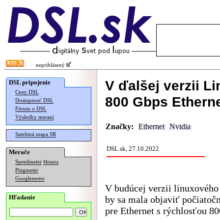
neprihlásený
V ďalšej verzii 
DSL pripojenie
Ceny DSL
800 Gbps Ethern
Dostupnosť DSL
Fórum o DSL
Výsledky meraní
Značky:
Ethernet
Nvidia
Satelitná mapa SR
DSL.sk, 27.10.2022
Merače
Speedmeter
Merania
Pingmeter
Googlemeter
V budúcej verzii linuxového 
Hľadanie
by sa mala objaviť počiatoč
pre Ethernet s rýchlosťou 8