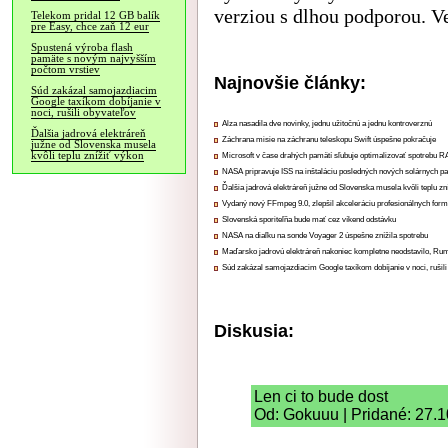
verziou s dlhou podporou. V
Telekom pridal 12 GB balík
pre Easy, chce zaň 12 eur
Spustená výroba flash
pamäte s novým najvyšším
počtom vrstiev
Najnovšie články:
Súd zakázal samojazdiacim
Google taxíkom dobíjanie v
noci, rušili obyvateľov
Alza nasadila dve novinky, jednu užitočnú a jednu kontroverznú
Ďalšia jadrová elektráreň
Záchrana misie na záchranu teleskopu Swift úspešne pokračuje
južne od Slovenska musela
kvôli teplu znížiť výkon
Microsoft v čase drahých pamätí sľubuje optimalizovať spotrebu
NASA pripravuje ISS na inštaláciu posledných nových solárnych p
Ďalšia jadrová elektráreň južne od Slovenska musela kvôli teplu zn
Vydaný nový FFmpeg 9.0, zlepšil akceleráciu profesionálnych form
Slovenská sporiteľňa bude mať cez víkend odstávku
NASA na diaľku na sonde Voyager 2 úspešne znížila spotrebu
Maďarsko jadrovú elektráreň nakoniec kompletne neodstavilo, Ru
Súd zakázal samojazdiacim Google taxíkom dobíjanie v noci, rušili
Diskusia:
Len ci to bude dost
Od: Gokuuu | Pridané: 27.