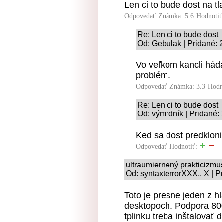
Len ci to bude dost na tl
Odpovedať
Známka: 5.6
Hodnoti
Re: Len ci to bude dost
Od: Gebulak | Pridané: 
Vo veľkom kancli háda
problém.
Odpovedať
Známka: 3.3
Hodn
Re: Len ci to bude dost
Od: výmrdník | Pridané:
Ked sa dost predklonis
Odpovedať
Hodnotiť:
ultraumiernený prakticizmu
Od: syntaxterrorXXX,. X | 
Toto je presne jeden z h
desktopoch. Podpora 800
tplinku treba inštalovať d