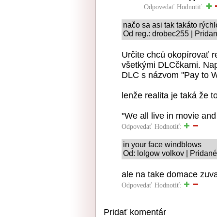
Odpovedať
Hodnotiť:
načo sa asi tak takáto rých
Od reg.: drobec255 | Prida
Určite chcú okopírovať r
všetkými DLCčkami. Napo
DLC s názvom "Pay to W
lenže realita je taká že 
"We all live in movie and i
Odpovedať
Hodnotiť:
in your face windblows
Od: lolgow volkov | Pridan
ale na take domace zuvan
Odpovedať
Hodnotiť:
Pridať komentár