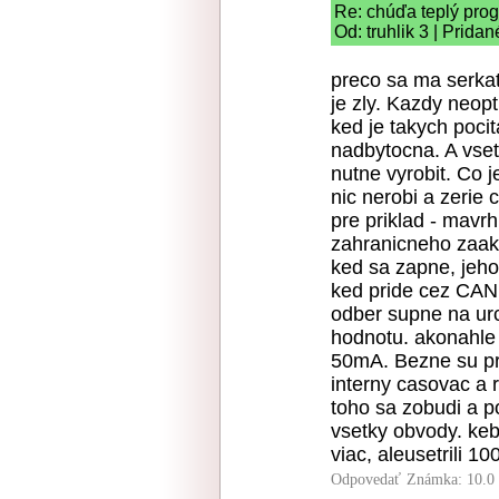
Re: chúďa teplý pro
Od: truhlik 3 | Prida
preco sa ma serkat
je zly. Kazdy neopt
ked je takych pocit
nadbytocna. A vsetk
nutne vyrobit. Co je
nic nerobi a zerie
pre priklad - mavr
zahranicneho zaaka
ked sa zapne, jeho
ked pride cez CAN 
odber supne na ur
hodnotu. akonahle
50mA. Bezne su pr
interny casovac a 
toho sa zobudi a p
vsetky obvody. keby
viac, aleusetrili 10
Odpovedať
Známka: 10.0