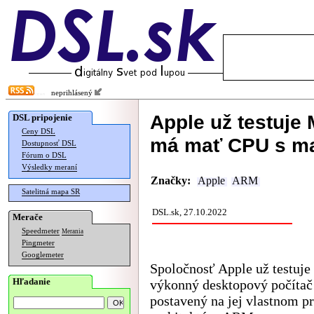
neprihlásený
Apple už testuje
DSL pripojenie
Ceny DSL
má mať CPU s ma
Dostupnosť DSL
Fórum o DSL
Výsledky meraní
Značky:
Apple
ARM
Satelitná mapa SR
DSL.sk, 27.10.2022
Merače
Speedmeter
Merania
Pingmeter
Googlemeter
Spoločnosť Apple už testuje 
Hľadanie
výkonný desktopový počítač
postavený na jej vlastnom p