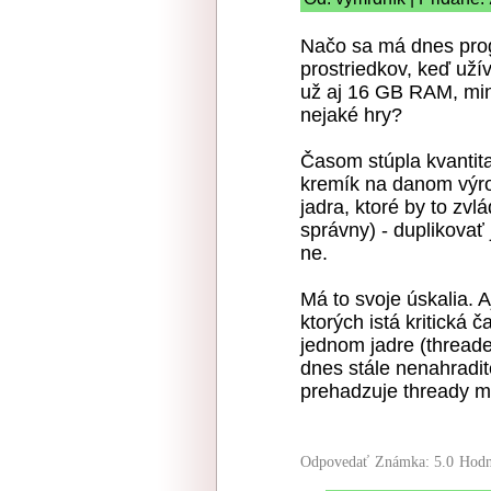
Načo sa má dnes prog
prostriedkov, keď uží
už aj 16 GB RAM, min.
nejaké hry?
Časom stúpla kvantit
kremík na danom výr
jadra, ktoré by to zvlá
správny) - duplikovať
ne.
Má to svoje úskalia. 
ktorých istá kritická 
jednom jadre (threade
dnes stále nenahradit
prehadzuje thready m
Odpovedať
Známka: 5.0
Hodn