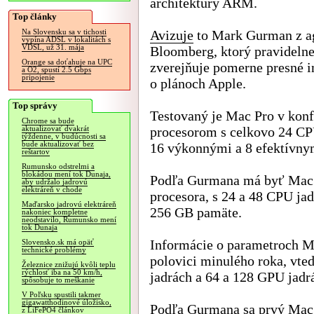
architektúry ARM.
Top články
Avizuje
to Mark Gurman z a
Na Slovensku sa v tichosti
vypína ADSL v lokalitách s
VDSL, už 31. mája
Bloomberg, ktorý pravideln
Orange sa doťahuje na UPC
zverejňuje pomerne presné 
a O2, spustí 2.5 Gbps
pripojenie
o plánoch Apple.
Top správy
Testovaný je Mac Pro v konf
Chrome sa bude
procesorom s celkovo 24 CP
aktualizovať dvakrát
týždenne, v budúcnosti sa
bude aktualizovať bez
16 výkonnými a 8 efektívny
reštartov
Rumunsko odstrelmi a
blokádou mení tok Dunaja,
Podľa Gurmana má byť Mac P
aby udržalo jadrovú
elektráreň v chode
procesora, s 24 a 48 CPU j
Maďarsko jadrovú elektráreň
256 GB pamäte.
nakoniec kompletne
neodstavilo, Rumunsko mení
tok Dunaja
Informácie o parametroch M
Slovensko.sk má opäť
technické problémy
polovici minulého roka, vted
Železnice znižujú kvôli teplu
rýchlosť iba na 50 km/h,
jadrách a 64 a 128 GPU jadr
spôsobuje to meškanie
V Poľsku spustili takmer
gigawatthodinové úložisko,
Podľa Gurmana sa prvý Mac
z LiFePO4 článkov