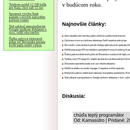
v budúcom roku.
Telekom pridal 12 GB balík
pre Easy, chce zaň 12 eur
Spustená výroba flash
pamäte s novým najvyšším
počtom vrstiev
Najnovšie články:
Súd zakázal samojazdiacim
Google taxíkom dobíjanie v
noci, rušili obyvateľov
Alza nasadila dve novinky, jednu užitočnú a jednu kontroverznú
Ďalšia jadrová elektráreň
Záchrana misie na záchranu teleskopu Swift úspešne pokračuje
južne od Slovenska musela
kvôli teplu znížiť výkon
Microsoft v čase drahých pamätí sľubuje optimalizovať spotrebu
NASA pripravuje ISS na inštaláciu posledných nových solárnych p
Ďalšia jadrová elektráreň južne od Slovenska musela kvôli teplu zn
Vydaný nový FFmpeg 9.0, zlepšil akceleráciu profesionálnych form
Slovenská sporiteľňa bude mať cez víkend odstávku
NASA na diaľku na sonde Voyager 2 úspešne znížila spotrebu
Maďarsko jadrovú elektráreň nakoniec kompletne neodstavilo, Ru
Súd zakázal samojazdiacim Google taxíkom dobíjanie v noci, rušili
Diskusia:
chúďa teplý programátor
Od: Kamasútro | Pridané: 2