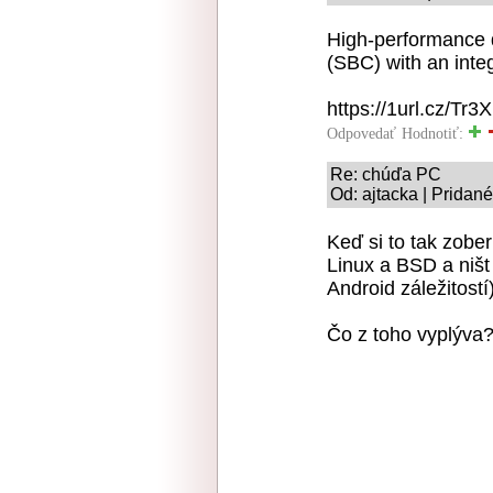
High-performance 
(SBC) with an int
https://1url.cz/Tr3
Odpovedať
Hodnotiť:
Re: chúďa PC
Od: ajtacka | Pridan
Keď si to tak zobe
Linux a BSD a ništ
Android záležitostí)
Čo z toho vyplýv