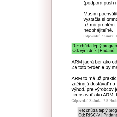
(podpora push no
Musím pochváliť 
vystačia si omn
už má problém. A
neobhájiteľné.
Odpovedať
Známka: 1
Re: chúďa teplý progra
Od: výmrdník | Pridané:
ARM jadrá ber ako od
Za toto tvrdenie by m
ARM to má už praktic
začínajú dostávať n
výhod, pre výrobcov j
licensovať ako ARM, k
Odpovedať
Známka: 7.8
Hodn
Re: chúďa teplý pro
Od: RISC-V | Pridan