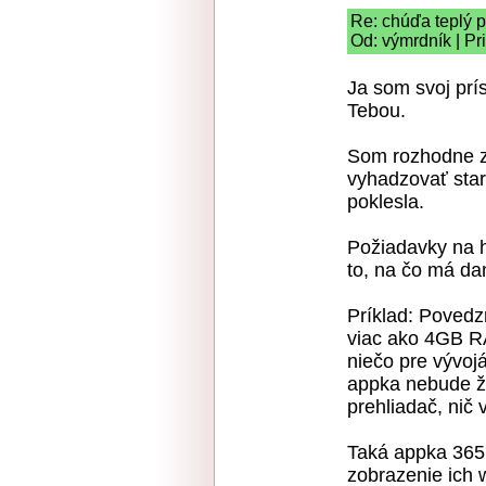
Re: chúďa teplý 
Od: výmrdník | Pr
Ja som svoj prí
Tebou.
Som rozhodne z
vyhadzovať star
poklesla.
Požiadavky na 
to, na čo má dan
Príklad: Povedz
viac ako 4GB R
niečo pre vývoj
appka nebude žr
prehliadač, nič v
Taká appka 365.
zobrazenie ich 