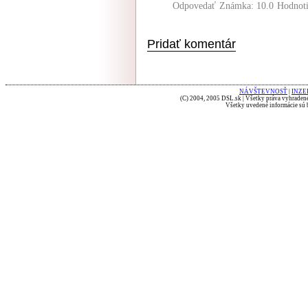
Odpovedať
Známka: 10.0
Hodnot
Pridať komentár
NÁVŠTEVNOSŤ
|
INZE
(C) 2004, 2005 DSL.sk | Všetky práva vyhradené
Všetky uvedené informácie sú b