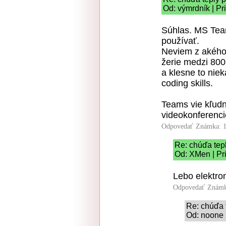
Od: výmrdník | Pr
Súhlas. MS Tea
používať.
Neviem z akého 
žerie medzi 800
a klesne to nie
coding skills.
Teams vie kľud
videokonferenci
Odpovedať
Známka: 1
Re: chúďa tep
Od: XMen | Pr
Lebo elektro
Odpovedať
Známk
Re: chúďa 
Od: noone 