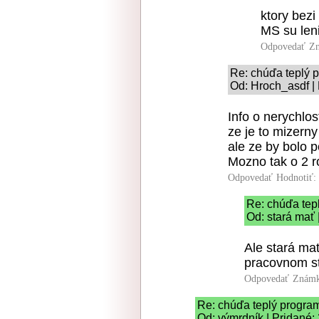
ktory bezi
MS su leni
Odpovedať
Zn
Re: chúďa teplý 
Od: Hroch_asdf |
Info o nerychlos
ze je to mizerny
ale ze by bolo 
Mozno tak o 2 r
Odpovedať
Hodnotiť:
Re: chúďa tep
Od: stará mať 
Ale stará ma
pracovnom st
Odpovedať
Známk
Re: chúďa teplý progra
Od: výmrdník | Pridané: