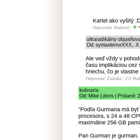
Kartel ako vyšitý :
Odpovedať
Hodnotiť:
ultraradikálny objasňo
Od: syntaxterrorXXX,. X
Ale veď vždy v pohode
času implikáciou cez
hriechu, čo je vlastne
Odpovedať
Známka: -2.0
Hod
kulinaria
Od: Mike Litoris | Pridané:
"Podľa Gurmana má byť M
procesora, s 24 a 48 CP
maximálne 256 GB pamä
Pan Gurman je gurman. :-