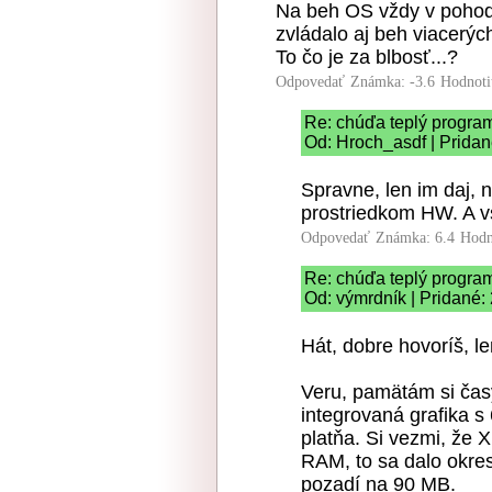
Na beh OS vždy v pohode
zvládalo aj beh viacerých
To čo je za blbosť...?
Odpovedať
Známka: -3.6
Hodnoti
Re: chúďa teplý progra
Od: Hroch_asdf | Pridan
Spravne, len im daj, 
prostriedkom HW. A vs
Odpovedať
Známka: 6.4
Hodn
Re: chúďa teplý progra
Od: výmrdník | Pridané:
Hát, dobre hovoríš, le
Veru, pamätám si ča
integrovaná grafika 
platňa. Si vezmi, že
RAM, to sa dalo okre
pozadí na 90 MB.