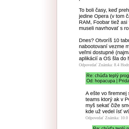
To boli časy, keď pre
jedine Opera (v tom č
RAM, Foobar tiež asi t
museli navrhovať s r
Dnes? Otvoríš 10 tab
nabootovaní vezme mi
veľmi dostupné (najm
aplikácií a OS šla do 
Odpovedať
Známka: 8.4
Hodn
Re: chúďa teplý pro
Od: hopacupa | Prid
A ešte vo firemne
teams ktorý ak v P
myš sekať čiže sm
kde už vedel ísť 
Odpovedať
Známka: 10.0
Re: chúďa teplý 