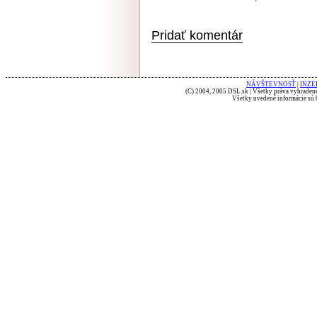
Pridať komentár
NÁVŠTEVNOSŤ
|
INZE
(C) 2004, 2005 DSL.sk | Všetky práva vyhradené
Všetky uvedené informácie sú b