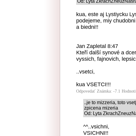
Od: Lyta ZkrachZneuzNasr
kua, este aj Lystiycku L
podejeme, miy chudobni
a biedni!!
Jan Zapletal 8:47
Kteří další synové a dce
vyssich, fajnovich, lepsi
..vsetci,
kua VSETCI!!!
Odpovedať
Známka: -7.1
Hodnoti
..je to mizzeria, toto vset
zpicena mizeria
Od: Lyta ZkrachZneuzN
^^..vsichni,
VSICHNI!!