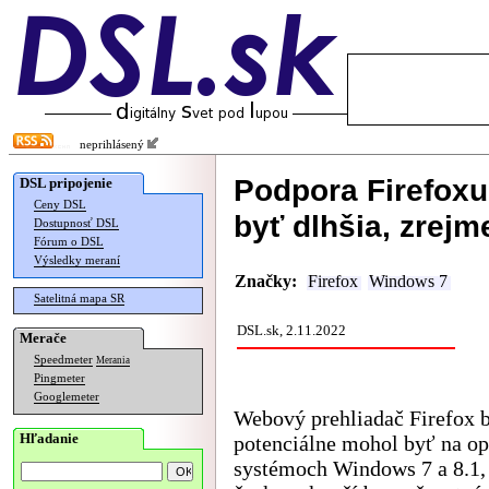
neprihlásený
Podpora Firefox
DSL pripojenie
Ceny DSL
byť dlhšia, zrejm
Dostupnosť DSL
Fórum o DSL
Výsledky meraní
Značky:
Firefox
Windows 7
Satelitná mapa SR
DSL.sk, 2.11.2022
Merače
Speedmeter
Merania
Pingmeter
Googlemeter
Webový prehliadač Firefox 
Hľadanie
potenciálne mohol byť na o
systémoch Windows 7 a 8.1,