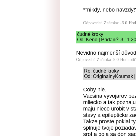
*"nikdy, nebo navzdy!
Odpovedať
Známka: -6.0
Hod
čudné kroky
Od: Keno | Pridané: 3.11.2
Nevidno najmenší dôvod,
Odpovedať
Známka: 5.0
Hodnoti
Re: čudné kroky
Od: OriginalnyKoumak |
Coby nie.
Vacsina vyvojarov b
mliecko a tak poznaju
maju nieco urobit v s
stavy a epilepticke za
Takze proste pokial t
splnuje tvoje poziada
srot a boja sa don sa