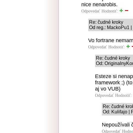
nice nenarobis.
Odpovedať
Hodnotiť:
Re: čudné kroky
Od reg.: MackoPu1 |
Vo fortrane nemam
Odpovedať
Hodnotiť:
Re: čudné kroky
Od: OriginalnyKo
Esteze si nenap
framework ;) (to
aj vo VUB)
Odpovedať
Hodnotiť:
Re: čudné kro
Od: Kulifajo |
Nepoužívali 
Odpovedať
Hodno