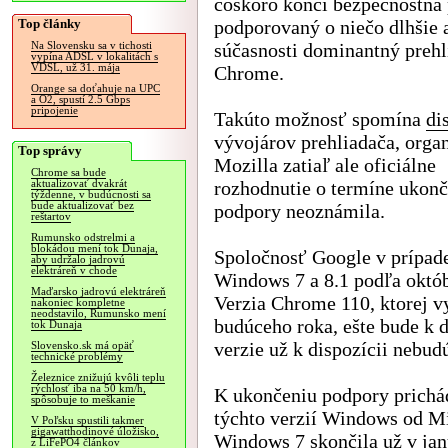
čoskoro končí bezpečnostná
Top články
podporovaný o niečo dlhšie 
súčasnosti dominantný prehl
Na Slovensku sa v tichosti
vypína ADSL v lokalitách s
VDSL, už 31. mája
Chrome.
Orange sa doťahuje na UPC
a O2, spustí 2.5 Gbps
pripojenie
Takúto možnosť spomína
di
vývojárov prehliadača, orga
Top správy
Mozilla zatiaľ ale oficiálne
Chrome sa bude
rozhodnutie o termíne ukonč
aktualizovať dvakrát
týždenne, v budúcnosti sa
bude aktualizovať bez
podpory neoznámila.
reštartov
Rumunsko odstrelmi a
blokádou mení tok Dunaja,
Spoločnosť Google v prípad
aby udržalo jadrovú
elektráreň v chode
Windows 7 a 8.1 podľa októ
Maďarsko jadrovú elektráreň
Verzia Chrome 110, ktorej vy
nakoniec kompletne
neodstavilo, Rumunsko mení
budúceho roka, ešte bude k d
tok Dunaja
verzie už k dispozícii nebud
Slovensko.sk má opäť
technické problémy
Železnice znižujú kvôli teplu
rýchlosť iba na 50 km/h,
K ukončeniu podpory prichád
spôsobuje to meškanie
týchto verzií Windows od Mi
V Poľsku spustili takmer
gigawatthodinové úložisko,
Windows 7 skončila už v janu
z LiFePO4 článkov