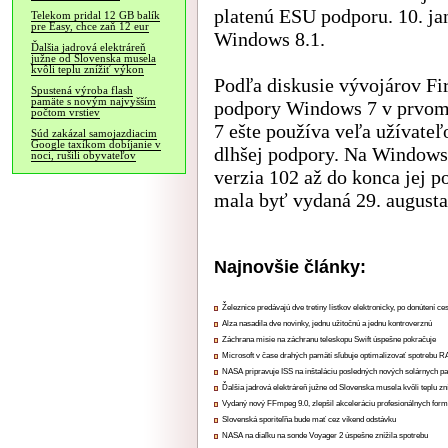
platenú ESU podporu. 10. ja
Telekom pridal 12 GB balík
pre Easy, chce zaň 12 eur
Windows 8.1.
Ďalšia jadrová elektráreň
južne od Slovenska musela
kvôli teplu znížiť výkon
Podľa diskusie vývojárov Fi
Spustená výroba flash
pamäte s novým najvyšším
podpory Windows 7 v prvom
počtom vrstiev
7 ešte používa veľa užívate
Súd zakázal samojazdiacim
Google taxíkom dobíjanie v
dlhšej podpory. Na Windows
noci, rušili obyvateľov
verzia 102 až do konca jej 
mala byť vydaná 29. augusta
Najnovšie články:
Železnice predávajú dve tretiny lístkov elektronicky, po donútení ce
Alza nasadila dve novinky, jednu užitočnú a jednu kontroverznú
Záchrana misie na záchranu teleskopu Swift úspešne pokračuje
Microsoft v čase drahých pamätí sľubuje optimalizovať spotrebu
NASA pripravuje ISS na inštaláciu posledných nových solárnych p
Ďalšia jadrová elektráreň južne od Slovenska musela kvôli teplu zn
Vydaný nový FFmpeg 9.0, zlepšil akceleráciu profesionálnych form
Slovenská sporiteľňa bude mať cez víkend odstávku
NASA na diaľku na sonde Voyager 2 úspešne znížila spotrebu