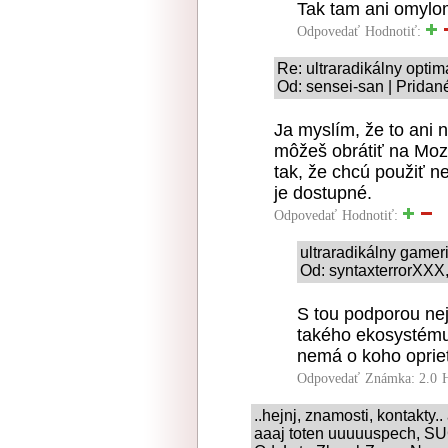
Tak tam ani omylo
Odpovedať
Hodnotiť:
Re: ultraradikálny optim
Od: sensei-san | Pridan
Ja myslím, že to ani 
môžeš obrátiť na Mozil
tak, že chcú použiť n
je dostupné.
Odpovedať
Hodnotiť:
ultraradikálny game
Od: syntaxterrorXXX,
S tou podporou nej
takého ekosystému 
nemá o koho oprieť,
Odpovedať
Známka: 2.0
..hejnj, znamosti, kontakty..
aaaj toten uuuuuspech, 