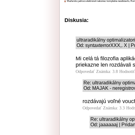
Maďarsko jadrovú elektráreň nakoniec kompletne neodstavilo, Ru
Diskusia:
ultraradikálny optimalizato
Od: syntaxterrorXXX,. X | P
Mi celá tá filozofia apli
priekazne len rozdávali 
Odpovedať
Známka: 3.8
Hodnoti
Re: ultraradikálny optim
Od: MAJAK - neregistrov
rozdávajú voľné vouch
Odpovedať
Známka: 3.3
Hodn
Re: ultraradikálny o
Od: jaaaaaaj | Prida