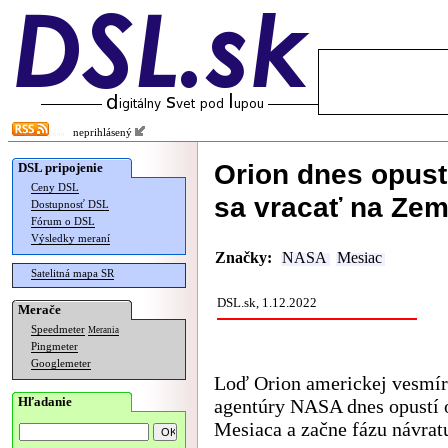
neprihlásený
Orion dnes opust
DSL pripojenie
Ceny DSL
sa vracať na Ze
Dostupnosť DSL
Fórum o DSL
Výsledky meraní
Značky:
NASA
Mesiac
Satelitná mapa SR
DSL.sk, 1.12.2022
Merače
Speedmeter
Merania
Pingmeter
Googlemeter
Loď Orion americkej vesmír
Hľadanie
agentúry NASA dnes opustí 
Mesiaca a začne fázu návrat