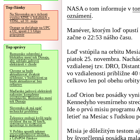
Top články
NASA o tom informuje v
to
oznámení
.
Na Slovensku sa v tichosti
vypína ADSL v lokalitách s
VDSL, už 31. mája
Orange sa doťahuje na UPC
Manéver, ktorým loď opustí 
a O2, spustí 2.5 Gbps
pripojenie
začne o 22:53 nášho času.
Top správy
Loď vstúpila na orbitu Mesi
Rumunsko odstrelmi a
piatok 25. novembra. Nachád
blokádou mení tok Dunaja,
aby udržalo jadrovú
elektráreň v chode
vzdialenej tzv. DRO, Distant
Chrome sa bude
vo vzdialenosti približne 40
aktualizovať dvakrát
týždenne, v budúcnosti sa
celkovo len pol obehu orbity
bude aktualizovať bez
reštartov
Maďarsko jadrovú elektráreň
Loď Orion bez posádky vyni
nakoniec kompletne
neodstavilo, Rumunsko mení
Kennedyho vesmírneho stredi
tok Dunaja
Ide o prvú misiu programu 
Slovensko.sk má opäť
technické problémy
letieť na Mesiac s ľudskou 
Železnice znižujú kvôli teplu
rýchlosť iba na 50 km/h,
spôsobuje to meškanie
Misia je dôležitým testom aj
V Poľsku spustili takmer
gigawatthodinové úložisko,
by štvorčlenná posádka mala 
z LiFePO4 článkov