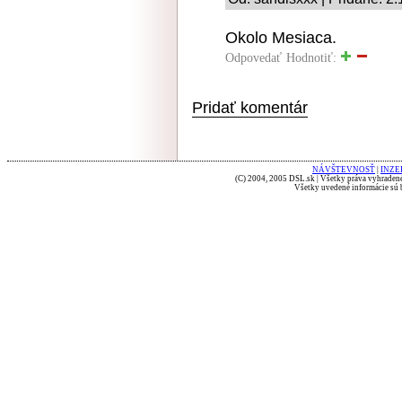
Okolo Mesiaca.
Odpovedať
Hodnotiť:
Pridať komentár
NÁVŠTEVNOSŤ
|
INZE
(C) 2004, 2005 DSL.sk | Všetky práva vyhradené
Všetky uvedené informácie sú b