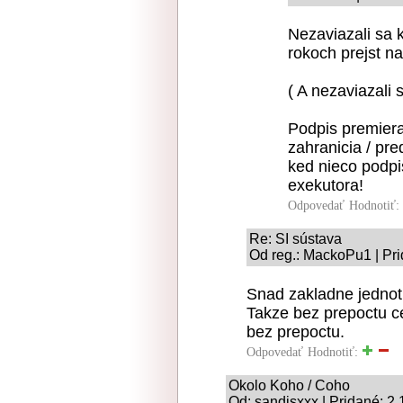
Nezaviazali sa 
rokoch prejst n
( A nezaviazali 
Podpis premiera 
zahranicia / pre
ked nieco podpi
exekutora!
Odpovedať
Hodnotiť:
Re: SI sústava
Od reg.: MackoPu1 | Pri
Snad zakladne jednotk
Takze bez prepoctu c
bez prepoctu.
Odpovedať
Hodnotiť:
Okolo Koho / Coho
Od: sandisxxx | Pridané: 2