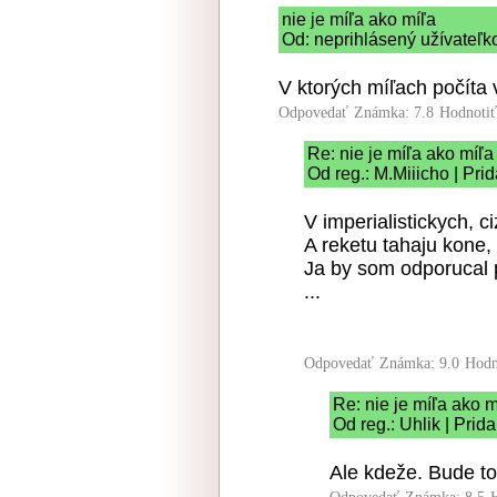
nie je míľa ako míľa
Od: neprihlásený užívateľk
V ktorých míľach počíta
Odpovedať
Známka: 7.8
Hodnoti
Re: nie je míľa ako míľa
Od reg.: M.Miiicho | Pri
V imperialistickych, 
A reketu tahaju kone,
Ja by som odporucal p
...
Odpovedať
Známka: 9.0
Hodn
Re: nie je míľa ako m
Od reg.: Uhlik | Prid
Ale kdeže. Bude to