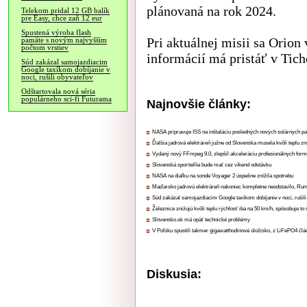
plánovaná na rok 2024.
Telekom pridal 12 GB balík
pre Easy, chce zaň 12 eur
Spustená výroba flash
Pri aktuálnej misii sa Orion 
pamäte s novým najvyšším
počtom vrstiev
informácií má pristáť v Tic
Súd zakázal samojazdiacim
Google taxíkom dobíjanie v
noci, rušili obyvateľov
Odštartovala nová séria
populárneho sci-fi Futurama
Najnovšie články:
NASA pripravuje ISS na inštaláciu posledných nových solárnych p
Ďalšia jadrová elektráreň južne od Slovenska musela kvôli teplu zn
Vydaný nový FFmpeg 9.0, zlepšil akceleráciu profesionálnych form
Slovenská sporiteľňa bude mať cez víkend odstávku
NASA na diaľku na sonde Voyager 2 úspešne znížila spotrebu
Maďarsko jadrovú elektráreň nakoniec kompletne neodstavilo, Ru
Súd zakázal samojazdiacim Google taxíkom dobíjanie v noci, rušili
Železnice znižujú kvôli teplu rýchlosť iba na 50 km/h, spôsobuje t
Slovensko.sk má opäť technické problémy
V Poľsku spustili takmer gigawatthodinové úložisko, z LiFePO4 čl
Diskusia: