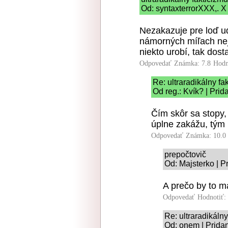
Od: syntaxterrorXXX,. X
Nezakazuje pre loď u
námorných míľach ne
niekto urobí, tak dos
Odpovedať
Známka: 7.8
Hodn
Re: ultraradikálny fa
Od reg.: Kvík? | Pri
Čím skôr sa stopy
úplne zakážu, tým l
Odpovedať
Známka: 10.0
prepočtovič
Od: Majsterko | P
A prečo by to m
Odpovedať
Hodnotiť:
Re: ultraradikálny
Od: onem | Prida