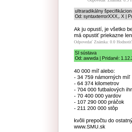
Odpovedať
Známka: 8.5
ultraradikálny špecifikácio
Od: syntaxterrorXXX,. X | P
Ak ju opustí, je všetko 
má opustiť priekazne len 
Odpovedať
Známka: 0.0
Hodnoti
SI sústava
Od: awwda | Pridané: 1.12
40 000 míľ alebo:
- 34 759 námorných míľ
- 64 374 kilometrov
- 704 000 futbalových ihr
- 70 400 000 yardov
- 107 290 000 práčok
- 211 200 000 stôp
kvôli prepočtu do ostatn
www.SMU.sk