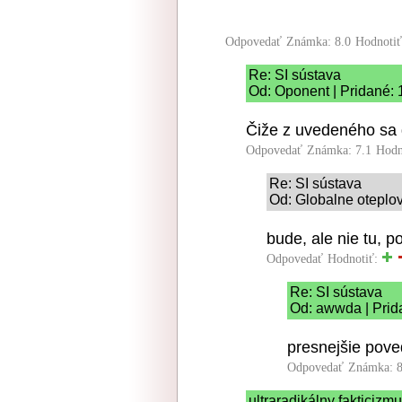
Odpovedať
Známka: 8.0
Hodnoti
Re: SI sústava
Od: Oponent | Pridané: 
Čiže z uvedeného sa 
Odpovedať
Známka: 7.1
Hodn
Re: SI sústava
Od: Globalne oteplov
bude, ale nie tu, 
Odpovedať
Hodnotiť:
Re: SI sústava
Od: awwda | Prid
presnejšie poved
Odpovedať
Známka: 8
ultraradikálny fakticizm