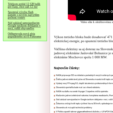
Telekom pridal 12 GB balík
pre Easy, chce zaň 12 eur
Spustená výroba flash
pamäte s novým najvyšším
počtom vrstiev
Video ešte k októbrovému sp
Súd zakázal samojazdiacim
Google taxíkom dobíjanie v
noci, rušili obyvateľov
Odštartovala nová séria
Výkon tretieho bloku bude dosahovať 471 
populárneho sci-fi Futurama
elektrickej energie, po spustení tretieho b
Väčšina elektriny sa aj doteraz na Sloven
jadrovej elektrárne Jaslovské Bohunice je
elektrárne Mochovce spolu 1 000 MW.
Najnovšie články:
NASA pripravuje ISS na inštaláciu posledných nových solárnych p
Ďalšia jadrová elektráreň južne od Slovenska musela kvôli teplu zn
Vydaný nový FFmpeg 9.0, zlepšil akceleráciu profesionálnych form
Slovenská sporiteľňa bude mať cez víkend odstávku
NASA na diaľku na sonde Voyager 2 úspešne znížila spotrebu
Maďarsko jadrovú elektráreň nakoniec kompletne neodstavilo, Ru
Súd zakázal samojazdiacim Google taxíkom dobíjanie v noci, rušili
Železnice znižujú kvôli teplu rýchlosť iba na 50 km/h, spôsobuje t
Slovensko.sk má opäť technické problémy
V Poľsku spustili takmer gigawatthodinové úložisko, z LiFePO4 čl