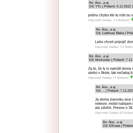
Re: Áno...a aj
Od: YYL | Pridané: 6.12.2022 
jedinu chybu kto tu robi su 
Odpovedať
Známka: -2.9
Hodnotiť:
Re: Áno...a aj
Od: Ľubihoax Blaha | Prid
Lebo chceli pripojiť d
Odpovedať
Známka: -5.0
Hodno
Re: Áno...a aj
Od: Murkoslav | Pridané: 7.12
Za to, že ty si vykrútil doma
alebo v škole, tak nečakaj to
Odpovedať
Známka: 1.0
Hodnotiť:
Re: Áno...a aj
Od: ... | Pridané: 7.12.20
Ja doma ziarovku sice 
netesni, mobil nabijam r
ale zdvihli. Presne o 3€
Odpovedať
Známka: 0.8
Hodnot
Re: Áno...a aj
Od: iOfcaaa | Pridan