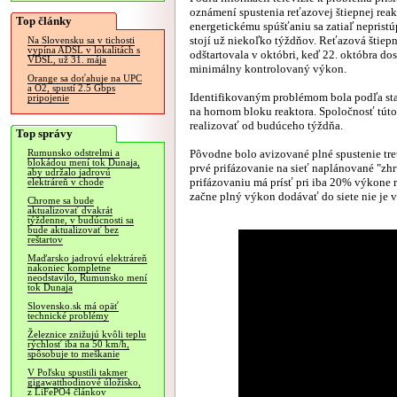
oznámení spustenia reťazovej štiepnej reakc
Top články
energetickému spúšťaniu sa zatiaľ nepristúp
stojí už niekoľko týždňov. Reťazová štiepn
Na Slovensku sa v tichosti
vypína ADSL v lokalitách s
odštartovala v októbri, keď 22. októbra dos
VDSL, už 31. mája
minimálny kontrolovaný výkon.
Orange sa doťahuje na UPC
a O2, spustí 2.5 Gbps
Identifikovaným problémom bola podľa stan
pripojenie
na hornom bloku reaktora. Spoločnosť túto 
realizovať od budúceho týždňa.
Top správy
Pôvodne bolo avizované plné spustenie tret
Rumunsko odstrelmi a
blokádou mení tok Dunaja,
prvé prifázovanie na sieť naplánované "zhr
aby udržalo jadrovú
prifázovaniu má prísť pri iba 20% výkone r
elektráreň v chode
začne plný výkon dodávať do siete nie je v
Chrome sa bude
aktualizovať dvakrát
týždenne, v budúcnosti sa
bude aktualizovať bez
reštartov
Maďarsko jadrovú elektráreň
nakoniec kompletne
neodstavilo, Rumunsko mení
tok Dunaja
Slovensko.sk má opäť
technické problémy
Železnice znižujú kvôli teplu
rýchlosť iba na 50 km/h,
spôsobuje to meškanie
V Poľsku spustili takmer
gigawatthodinové úložisko,
z LiFePO4 článkov