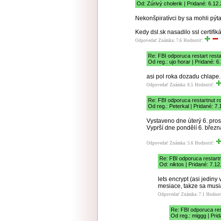
Od: Zúrivý cholerik | Pridané: 6.12
Nekonšpiratívci by sa mohli pýt
Kedy dsl.sk nasadilo ssl certifik
Odpovedať
Známka: 7.6
Hodnotiť:
Re: FBI odporuca restart resta
Od reg.: ujo horar | Pridané: 
asi pol roka dozadu chlape..
Odpovedať
Známka: 6.5
Hodnotiť:
Re: FBI odporuca restartnut r
Od reg.: Peterkal | Pridané: 7
Vystaveno dne úterý 6. pro
Vyprší dne pondělí 6. břez
Odpovedať
Známka: 5.6
Hodnotiť:
Re: FBI odporuca restartn
Od: niktos | Pridané: 7.1
lets encrypt (asi jediny
mesiace, takze sa musi
Odpovedať
Známka: 7.1
Hodnot
Re: FBI odporuca res
Od reg.: miggg | Pri