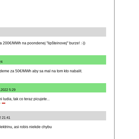
 200€/MWh na poondenej "lipšteinovej" burze! :-))
24
deme za 50€/MWh aby sa mal na tom kto nabalit.
2.2022 5:29
i ludia, tak co teraz picujete...
2 21:41
ektrinu, asi robis niekde chybu