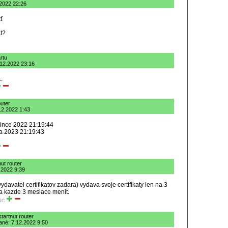
.2022 22:26
ať
át?
rtu
6.12.2022 23:16
.
outer
.12.2022 1:43
since 2022 21:19:44
na 2023 21:19:43
ut router
2.2022 9:39
 vydavatel certifikatov zadara) vydava svoje certifikaty len na 3
a kazde 3 mesiace menit.
iť:
tartnut router
dané: 7.12.2022 9:50