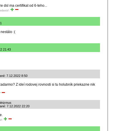
 dsl ma certifikat od 6-teho...
odnotiť:
01
 nestálo :(
22 21:43
dané: 7.12.2022 8:50
 zadarmo? Z ideí rodovej rovnosti si tu holubník priekazne nik
plnizmus
idané: 7.12.2022 22:20
e.
iť: