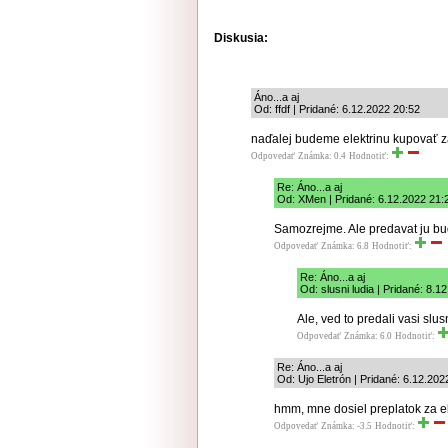
Diskusia:
Áno...a aj
Od: ffdf | Pridané: 6.12.2022 20:52
naďalej budeme elektrinu kupovať za
Odpovedať
Známka: 0.4
Hodnotiť:
Re: Áno...a aj
Od: XMen | Pridané: 6.12.2022 21:
Samozrejme. Ale predavat ju bu
Odpovedať
Známka: 6.8
Hodnotiť:
Re: Áno...a aj
Od: slusni ludia | Pridané: 8.1
Ale, ved to predali vasi slusn
Odpovedať
Známka: 6.0
Hodnotiť:
Re: Áno...a aj
Od: Ujo Eletrón | Pridané: 6.12.202
hmm, mne dosiel preplatok za el
Odpovedať
Známka: -3.5
Hodnotiť: