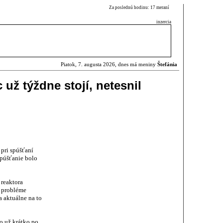
Za poslednú hodinu: 17 meraní
inzercia
Piatok, 7. augusta 2026, dnes má meniny
Štefánia
 už týždne stojí, netesnil
pri spúšťaní
spúšťanie bolo
 reaktora
o probléme
a aktuálne na to
lo už krátko po