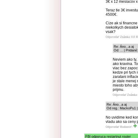
3€ x 12 mesiacov x
Teraz tie 3€ invest
4500€.
Cize ak si financne
niekolkych desiatok
vsak?
Odpovedať
Známka: 0.0
H
Re: Áno...a aj
Od: ... | Pridan
Neviem ako ty,
ako kravina. T
viac bez zapoci
kedze pri tych 
zaratani inflac
je stale menej
miesto toho ab
prijmu.
Odpovedať
Známka: 
Re: Áno...a aj
Od reg.: MackoPu1 |
No uvidime ked kon
vladu ako sa ceny 
Odpovedať
Hodnotiť:
FBI odporuca restartnut router