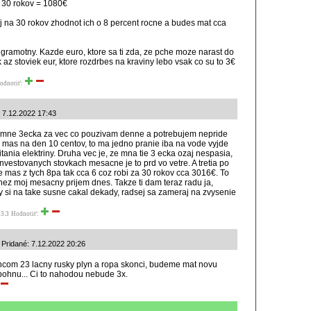
 30 rokov = 1080€
uj na 30 rokov zhodnot ich o 8 percent rocne a budes mat cca
 gramotny. Kazde euro, ktore sa ti zda, ze pche moze narast do
 az stoviek eur, ktore rozdrbes na kraviny lebo vsak co su to 3€
odnotiť:
é: 7.12.2022 17:43
 mne 3ecka za vec co pouzivam denne a potrebujem nepride
o mas na den 10 centov, to ma jedno pranie iba na vode vyjde
tania elektriny. Druha vec je, ze mna tie 3 ecka ozaj nespasia,
investovanych stovkach mesacne je to prd vo vetre. A tretia po
ie mas z tych 8pa tak cca 6 coz robi za 30 rokov cca 3016€. To
 nez moj mesacny prijem dnes. Takze ti dam teraz radu ja,
y si na take susne cakal dekady, radsej sa zameraj na zvysenie
3.3
Hodnotiť:
 Pridané: 7.12.2022 20:26
com 23 lacny rusky plyn a ropa skonci, budeme mat novu
pohnu... Ci to nahodou nebude 3x.