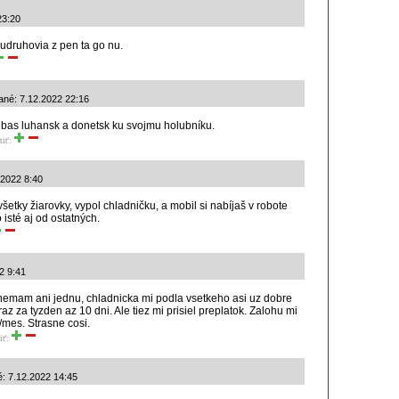
23:20
sudruhovia z pen ta go nu.
ané: 7.12.2022 22:16
onbas luhansk a donetsk ku svojmu holubníku.
tiť:
.2022 8:40
 všetky žiarovky, vypol chladničku, a mobil si nabíjaš v robote
 isté aj od ostatných.
22 9:41
nemam ani jednu, chladnicka mi podla vsetkeho asi uz dobre
az za tyzden az 10 dni. Ale tiez mi prisiel preplatok. Zalohu mi
/mes. Strasne cosi.
iť:
é: 7.12.2022 14:45