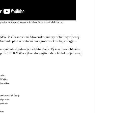
usteniu štiepnej reakcie (video: Slovenské elektrárne)
MW. V súčasnosti má Slovensko mierny deficit vyrobenej
loku bude plne sebestačné vo výrobe elektrickej energie.
sku vyrábala v jadrových elektrárňach. Výkon dvoch blokov
 spolu 1 010 MW a výkon doterajších dvoch blokov jadrovej
anelov
ížiť výkon
átov videa
munsko mení tok Dunaja
 obyvateľov
o meškanie
ánkov