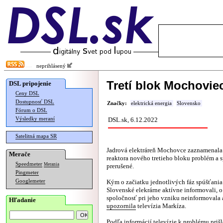
neprihlásený
Tretí blok Mochoviec
DSL pripojenie
Ceny DSL
Dostupnosť DSL
Značky:
elektrická energia
Slovensko
Fórum o DSL
Výsledky meraní
DSL.sk, 6.12.2022
Satelitná mapa SR
Jadrová elektráreň Mochovce zaznamenala 
Merače
reaktora nového tretieho bloku problém a 
Speedmeter
Merania
prerušené.
Pingmeter
Googlemeter
Kým o začiatku jednotlivých fáz spúšťania
Slovenské elekrárne aktívne informovali, 
spoločnosť pri jeho vzniku neinformovala 
Hľadanie
upozornila
televízia Markíza.
Podľa informácií televízie k problému priš