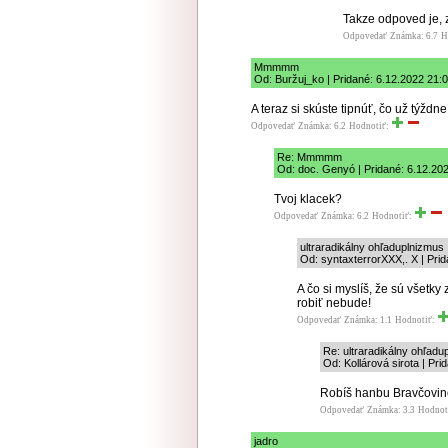
Takze odpoved je, ze
Odpovedať
Známka: 6.7
H
Mmmmm
Od: Buržuj_ko | Pridané: 6.12.2022 21:
A teraz si skúste tipnúť, čo už týždne
Odpovedať
Známka: 6.2
Hodnotiť:
Re: Mmmmm
Od: doc. Genyó | Pridané: 6.12.20
Tvoj klacek?
Odpovedať
Známka: 6.2
Hodnotiť:
ultraradikálny ohľaduplnizmus
Od: syntaxterrorXXX,. X | Pri
A čo si myslíš, že sú všetky
robiť nebude!
Odpovedať
Známka: 1.1
Hodnotiť:
Re: ultraradikálny ohľadu
Od: Kollárová sirota | Pr
Robíš hanbu Bravčovin
Odpovedať
Známka: 3.3
Hodnot
jadro