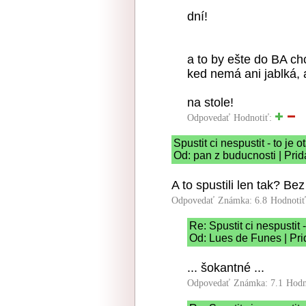
dní!
a to by ešte do BA chc
ked nemá ani jablká, 
na stole!
Odpovedať
Hodnotiť:
Spustit ci nespustit - to je
Od: pan z buducnosti | Pri
A to spustili len tak? Be
Odpovedať
Známka: 6.8
Hodnoti
Re: Spustit ci nespustit 
Od: Lues de Funes | Pri
... šokantné ...
Odpovedať
Známka: 7.1
Hodn