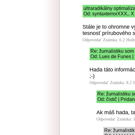
ultraradikálny optimaliz
Od: syntaxterrorXXX,. X
Stále je to ohromne 
tesnosť prírubového s
Odpovedať
Známka: 6.2
Hodn
Re: žurnalistiku som 
Od: Lues de Funes |
Hada táto informác
;-)
Odpovedať
Známka: 8.2
Re: žurnalistiku 
Od: čistič | Prida
Ak máš hada, ta
Odpovedať
Známka: 1
Re: žurnalisti