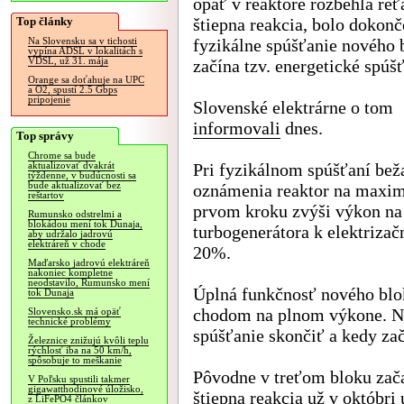
opäť v reaktore rozbehla re
Top články
štiepna reakcia, bolo dokonč
fyzikálne spúšťanie nového 
Na Slovensku sa v tichosti
vypína ADSL v lokalitách s
VDSL, už 31. mája
začína tzv. energetické spúšť
Orange sa doťahuje na UPC
a O2, spustí 2.5 Gbps
pripojenie
Slovenské elektrárne o tom
informovali
dnes.
Top správy
Chrome sa bude
Pri fyzikálnom spúšťaní bež
aktualizovať dvakrát
týždenne, v budúcnosti sa
bude aktualizovať bez
oznámenia reaktor na maxim
reštartov
prvom kroku zvýši výkon na
Rumunsko odstrelmi a
blokádou mení tok Dunaja,
turbogenerátora k elektrizač
aby udržalo jadrovú
elektráreň v chode
20%.
Maďarsko jadrovú elektráreň
nakoniec kompletne
neodstavilo, Rumunsko mení
Úplná funkčnosť nového blo
tok Dunaja
chodom na plnom výkone. Nie
Slovensko.sk má opäť
technické problémy
spúšťanie skončiť a kedy za
Železnice znižujú kvôli teplu
rýchlosť iba na 50 km/h,
spôsobuje to meškanie
Pôvodne v treťom bloku zača
V Poľsku spustili takmer
gigawatthodinové úložisko,
štiepna reakcia už v októbri
z LiFePO4 článkov