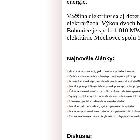
energie.
Väčšina elektriny sa aj dote
elektrárňach. Výkon dvoch b
Bohunice je spolu 1 010 MW 
elektrárne Mochovce spolu
Najnovšie články:
Alza nasadila dve novinky, jednu užitočnú a jednu kontroverznú
Záchrana misie na záchranu teleskopu Swift úspešne pokračuje
Microsoft v čase drahých pamätí sľubuje optimalizovať spotrebu
NASA pripravuje ISS na inštaláciu posledných nových solárnych p
Ďalšia jadrová elektráreň južne od Slovenska musela kvôli teplu zn
Vydaný nový FFmpeg 9.0, zlepšil akceleráciu profesionálnych form
Slovenská sporiteľňa bude mať cez víkend odstávku
NASA na diaľku na sonde Voyager 2 úspešne znížila spotrebu
Maďarsko jadrovú elektráreň nakoniec kompletne neodstavilo, Ru
Súd zakázal samojazdiacim Google taxíkom dobíjanie v noci, rušili
Diskusia: