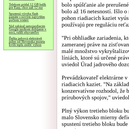
bolo spúšťanie ale prerušen
Telekom pridal 12 GB balík
pre Easy, chce zaň 12 eur
bolo až 16 netesností. Išlo o
Spustená výroba flash
pohon riadiacich kaziet vyús
pamäte s novým najvyšším
počtom vrstiev
používajú pre reguláciu reťa
Súd zakázal samojazdiacim
Google taxíkom dobíjanie v
noci, rušili obyvateľov
"Pri obhliadke zariadenia, kt
Ďalšia jadrová elektráreň
južne od Slovenska musela
zameranej práve na zisťovan
kvôli teplu znížiť výkon
malé množstvo vykryštalizov
líniách, ktoré sú určené práv
uviedol Úrad jadrového doz
Prevádzkovateľ elektrárne v
riadiacich kaziet. "Na zákla
konzervatívne rozhodol, že 
prírubových spojov," uviedol
Plný výkon tretieho bloku 
malo Slovensko mierny defici
spustení tretieho bloku bude