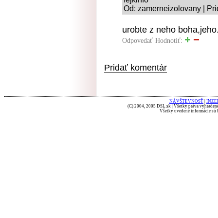
Od: zamerneizolovany | Pri
urobte z neho boha,jeho
Odpovedať
Hodnotiť:
Pridať komentár
NÁVŠTEVNOSŤ
|
INZE
(C) 2004, 2005 DSL.sk | Všetky práva vyhradené
Všetky uvedené informácie sú b