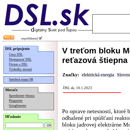
neprihlásený
V treťom bloku M
DSL pripojenie
Ceny DSL
reťazová štiepna
Dostupnosť DSL
Fórum o DSL
Výsledky meraní
Značky:
elektrická energia
Sloven
Satelitná mapa SR
DSL.sk, 16.1.2023
Merače
Speedmeter
Merania
Pingmeter
Googlemeter
Po oprave netesností, ktoré b
Hľadanie
odhalené pri spúšťaní reakto
bloku jadrovej elektrárne M