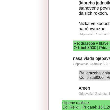
(ktoreho jednot
stanovene pevn
dalsich rokoch.
Nizka velkoobc
nam) vyrazne.
Odpovedať
Známka: 0
Re: drazoba v hlave
Od: boh8000 | Prida
nasa vlada ojebav
Odpovedať
Známka: 5.2
Re: drazoba v hl
Od: pišta8000 | P
Amen
Odpovedať
Známka: 1
stipene reakcie
Od: Reikii | Pridané: 16.1.