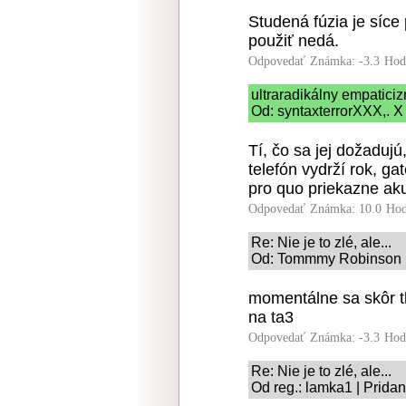
Studená fúzia je síce
použiť nedá.
Odpovedať
Známka: -3.3
Hod
ultraradikálny empatici
Od: syntaxterrorXXX,. X
Tí, čo sa jej dožadujú
telefón vydrží rok, ga
pro quo priekazne aku
Odpovedať
Známka: 10.0
Hod
Re: Nie je to zlé, ale...
Od: Tommmy Robinson | 
momentálne sa skôr tla
na ta3
Odpovedať
Známka: -3.3
Hod
Re: Nie je to zlé, ale...
Od reg.: lamka1 | Prida