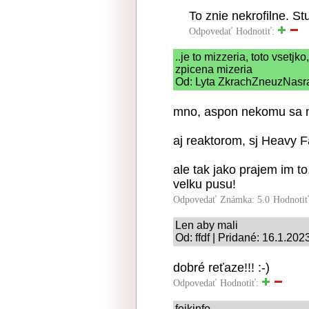
To znie nekrofilne. S
Odpovedať
Hodnotiť:
..je to mizzeria, toto vsetjko,
zpicena mizeria
Od: Lyta ZkrachZneuzNasr
mno, aspon nekomu sa n
aj reaktorom, sj Heavy 
ale tak jako prajem im t
velku pusu!
Odpovedať
Známka: 5.0
Hodnoti
Len aby mali
Od: ffdf | Pridané: 16.1.202
dobré reťaze!!! :-)
Odpovedať
Hodnotiť:
fejkinfo