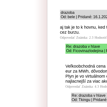
drazoba
Od: bele | Pridané: 16.1.20
aj tak je to k hovnu, k
cez burzu.
Odpovedať
Známka: 2.3
Hodnoti
Re: drazoba v hlave
Od: Ficovinazlodejina |
Veľkoobchodná cena p
eur za MWh, dôvodom
Plyn je vo virtuálno
najlacnejší za viac ak
Odpovedať
Známka: 4.3
Hodn
Re: drazoba v hlave
Od: Tkingu | Pridané