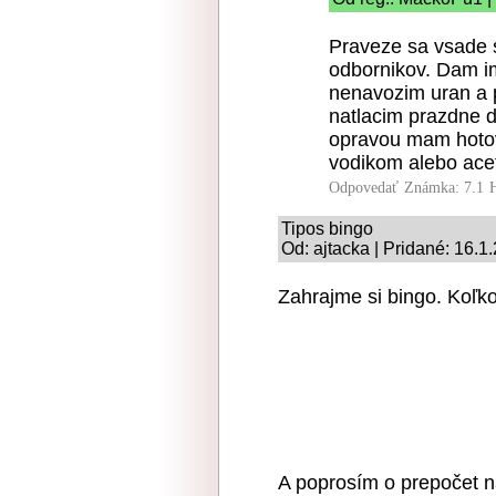
Praveze sa vsade se
odbornikov. Dam im
nenavozim uran a 
natlacim prazdne d
opravou mam hotov
vodikom alebo ace
Odpovedať
Známka: 7.1
Tipos bingo
Od: ajtacka | Pridané: 16.1
Zahrajme si bingo. Koľk
A poprosím o prepočet na