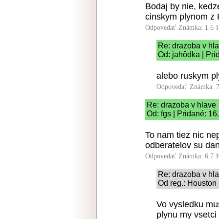
Bodaj by nie, kedz
cinskym plynom z 
Odpovedať
Známka: 1.6
Re: drazoba v hl
Od: jahôdka | Pri
alebo ruskym pl
Odpovedať
Známka: 7
Re: drazoba v hlave
Od: fgs | Pridané: 1
To nam tiez nic n
odberatelov su da
Odpovedať
Známka: 6.7
Re: drazoba v hl
Od reg.: Houston 
Vo vysledku mu
plynu my vsetci