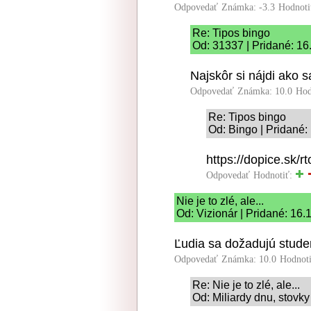
Odpovedať
Známka: -3.3
Hodnoti
Re: Tipos bingo
Od: 31337 | Pridané: 16
Najskôr si nájdi ako s
Odpovedať
Známka: 10.0
Hod
Re: Tipos bingo
Od: Bingo | Pridané:
https://dopice.sk/rt
Odpovedať
Hodnotiť:
Nie je to zlé, ale...
Od: Vizionár | Pridané: 16.
Ľudia sa dožadujú studen
Odpovedať
Známka: 10.0
Hodnot
Re: Nie je to zlé, ale...
Od: Miliardy dnu, stovky