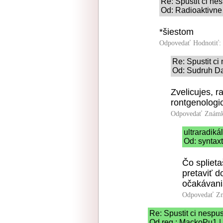
Re: Spustit ci nes
Od: Radioaktivne
*šiestom
Odpovedať
Hodnotiť:
Re: Spustit ci 
Od: Sudruh Da
Zvelicujes, r
rontgenologic
Odpovedať
Známk
ultraradik
Od: syntaxt
Čo splieta
pretaviť d
očakávani
Odpovedať
Zn
Re: Spustit ci nespus
Od reg.: MackoPu1 |