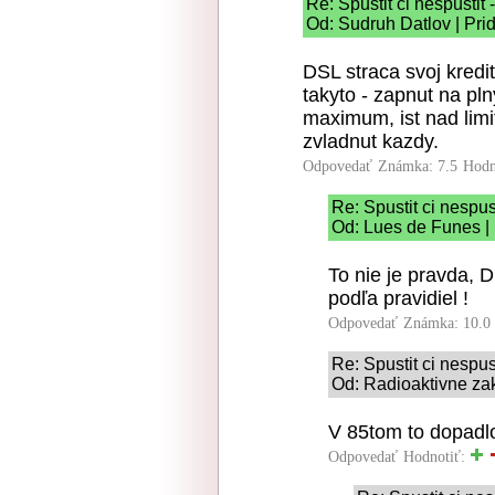
Re: Spustit ci nespustit 
Od: Sudruh Datlov | Pri
DSL straca svoj kredit
takyto - zapnut na pl
maximum, ist nad limi
zvladnut kazdy.
Odpovedať
Známka: 7.5
Hodn
Re: Spustit ci nespus
Od: Lues de Funes |
To nie je pravda, D
podľa pravidiel !
Odpovedať
Známka: 10.0
Re: Spustit ci nespus
Od: Radioaktivne zak
V 85tom to dopadl
Odpovedať
Hodnotiť: