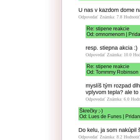
U nas v kazdom dome na 
Odpovedať
Známka: 7.8
Hodnoti
Re: stipene reakcie
Od: omnomenom | Prida
resp. stiepna akcia :)
Odpovedať
Známka: 10.0
Hod
Re: stipene reakcie
Od: Tommmy Robinson | 
myslíš tým rozpad dl
vplyvom tepla? ale to 
Odpovedať
Známka: 6.0
Hodn
Škrečky ;-)
Od: Lues de Funes | Pridan
Do kelu, ja som nakúpil š
Odpovedať
Známka: 8.2
Hodnoti