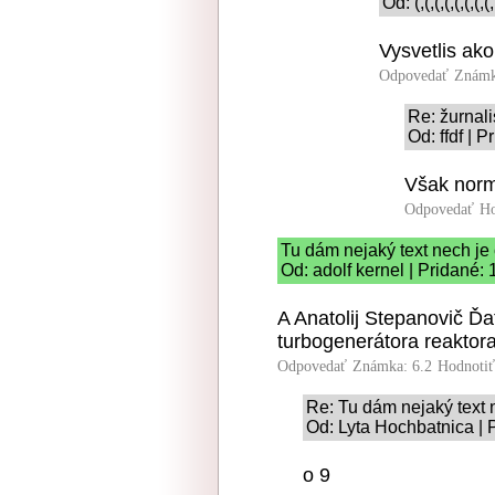
Od: (,(,(,(,(,(,
Vysvetlis ako
Odpovedať
Známk
Re: žurnali
Od: ffdf | 
Však normá
Odpovedať
Ho
Tu dám nejaký text nech je 
Od: adolf kernel | Pridané:
A Anatolij Stepanovič Ďa
turbogenerátora reaktor
Odpovedať
Známka: 6.2
Hodnoti
Re: Tu dám nejaký text n
Od: Lyta Hochbatnica | 
o 9