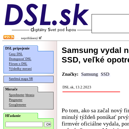
neprihlásený
Samsung vydal no
DSL pripojenie
Ceny DSL
SSD, veľké opotre
Dostupnosť DSL
Fórum o DSL
Výsledky meraní
Značky:
Samsung
SSD
Satelitná mapa SR
DSL.sk, 13.2.2023
Merače
Speedmeter
Merania
Pingmeter
Googlemeter
Po tom, ako sa začal nový f
Hľadanie
minulý týždeň ponúkať prvý
firmvér oficiálne vydala, p