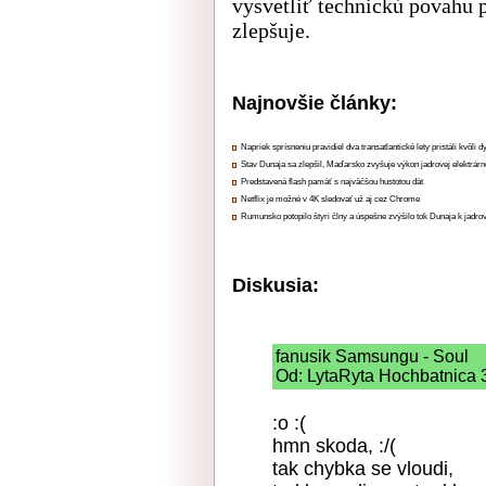
vysvetliť technickú povahu 
zlepšuje.
Najnovšie články:
Napriek sprísneniu pravidiel dva transatlantické lety pristáli kvôli
Stav Dunaja sa zlepšil, Maďarsko zvyšuje výkon jadrovej elektrárn
Predstavená flash pamäť s najväčšou hustotou dát
Netflix je možné v 4K sledovať už aj cez Chrome
Rumunsko potopilo štyri člny a úspešne zvýšilo tok Dunaja k jadrov
Diskusia:
fanusik Samsungu - Soul
Od: LytaRyta Hochbatnica 3
:o :(
hmn skoda, :/(
tak chybka se vloudi,