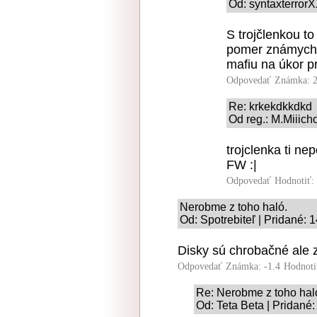
Od: syntaxterrorX
S trojčlenkou t
pomer známych 
mafiu na úkor pr
Odpovedať
Známka: 2
Re: krkekdkkdkd
Od reg.: M.Miiich
trojclenka ti ne
FW :|
Odpovedať
Hodnotiť:
Nerobme z toho haló.
Od: Spotrebiteľ | Pridané: 
Disky sú chrobačné ale z
Odpovedať
Známka: -1.4
Hodnoti
Re: Nerobme z toho hal
Od: Teta Beta | Pridané