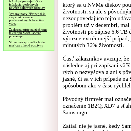
NASA pripravuje ISS na
ktorý sa u NVMe diskov pou
inštaláciu posledných
nových solárnych panelov
životnosti, sa ale s pôvodn
Vydaný nový FFmpeg 9.0,
nezodpovedajúco tejto udáva
zlepšil akceleráciu
profesionálnych formátov
problém už v decembri, mal
videa
Záchrana misie na záchranu
životnosti po zápise 6.6 TB 
teleskopu Swift úspešne
pokračuje
výrazne extrémnejší prípad,
Slovenská sporiteľňa bude
minutých 36% životnosti.
mať cez víkend odstávku
Časť zákazníkov avizuje, že
následne aj pri zapísaní väč
rýchlo nezvyšovala ani s pô
jasné, či sa v ich prípade 
spôsobom ako v čase rýchleh
Pôvodný firmvér mal označ
označenie 1B2QJXD7 a sťah
Samsungu.
Zatiaľ nie je jasné, kedy S