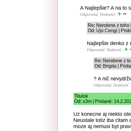
A Najlepšie? A na to s
Odpovedať
Hodnotiť:
Re: Nerobme z toho 
Od: Ujo Cengi | Prid
Najlepšie denko z 
Odpovedať
Hodnotiť:
Re: Nerobme z to
Od: Brigita | Pri
? A nič nevydržia
Odpovedať
Hodnotiť:
Titulok
Od: x3m | Pridané: 14.2.20
Uz konecne aj niekto ote
Neustale totiz iba citam
moze aj nemusi byt prav