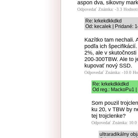
aspon dva, sikovny mar
Odpovedať
Známka: -3.3
Hodnoti
Re: krkekdkkdkd
Od: kecalek | Pridané: 
Kazítko tam nechali. 
podľa ich špecifikáci
2%, ale v skutočnost
200-300TBW. Ale to j
kupovať nový SSD.
Odpovedať
Známka: -10.0
Ho
Re: krkekdkkdkd
Od reg.: MackoPu1 | 
Som pouzil trojclen
ku 20, v TBW by n
tej trojclenke?
Odpovedať
Známka: 10.0
ultraradikálny o