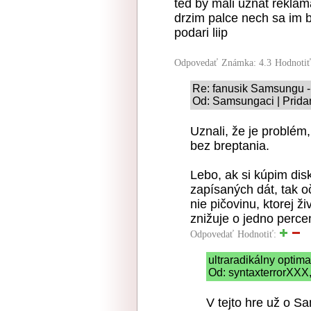
ted by mali uznat reklam
drzim palce nech sa im
podari liip
Odpovedať
Známka: 4.3
Hodnoti
Re: fanusik Samsungu -
Od: Samsungaci | Prida
Uznali, že je problém
bez breptania.
Lebo, ak si kúpim dis
zapísaných dát, tak o
nie pičovinu, ktorej 
znižuje o jedno perce
Odpovedať
Hodnotiť:
ultraradikálny optim
Od: syntaxterrorXXX,
V tejto hre už o S