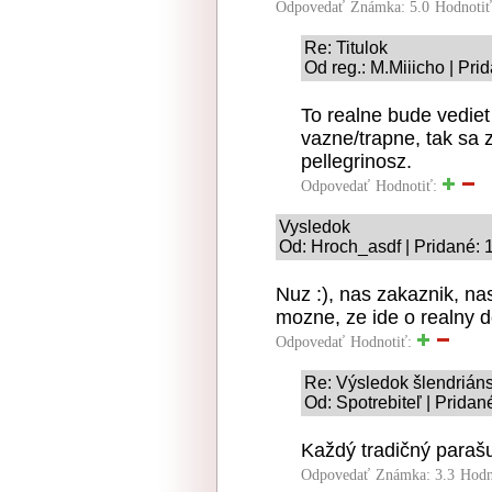
Odpovedať
Známka: 5.0
Hodnoti
Re: Titulok
Od reg.: M.Miiicho | Pri
To realne bude vediet
vazne/trapne, tak sa 
pellegrinosz.
Odpovedať
Hodnotiť:
Vysledok
Od: Hroch_asdf | Pridané: 
Nuz :), nas zakaznik, nas
mozne, ze ide o realny 
Odpovedať
Hodnotiť:
Re: Výsledok šlendriáns
Od: Spotrebiteľ | Pridan
Každý tradičný parašu
Odpovedať
Známka: 3.3
Hodn