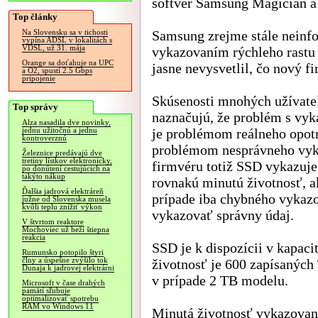
softvér Samsung Magician a 
Top články
Samsung zrejme stále neinfo
Na Slovensku sa v tichosti
vypína ADSL v lokalitách s
VDSL, už 31. mája
vykazovaním rýchleho rastu 
Orange sa doťahuje na UPC
jasne nevysvetlil, čo nový f
a O2, spustí 2.5 Gbps
pripojenie
Skúsenosti mnohých užívateľo
Top správy
naznačujú, že problém s vyk
Alza nasadila dve novinky,
je problémom reálneho opotr
jednu užitočnú a jednu
kontroverznú
problémom nesprávneho vyka
Železnice predávajú dve
tretiny lístkov elektronicky,
firmvéru totiž SSD vykazuje
po donútení cestujúcich na
takýto nákup
rovnakú minutú životnosť, 
Ďalšia jadrová elektráreň
prípade iba chybného vykaz
južne od Slovenska musela
kvôli teplu znížiť výkon
vykazovať správny údaj.
V štvrtom reaktore
Mochoviec už beží štiepna
reakcia
SSD je k dispozícii v kapa
Rumunsko potopilo štyri
člny a úspešne zvýšilo tok
životnosť je 600 zapísanýc
Dunaja k jadrovej elektrárni
v prípade 2 TB modelu.
Microsoft v čase drahých
pamätí sľubuje
optimalizovať spotrebu
RAM vo Windows 11
Minutá životnosť vykazovaná