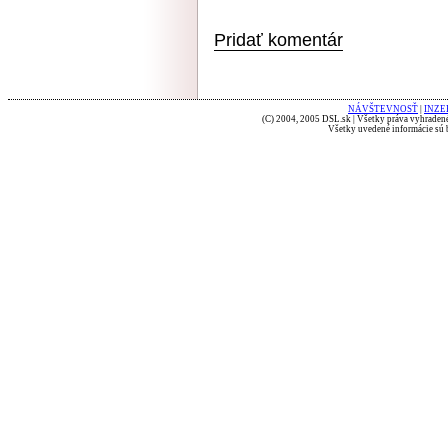
Pridať komentár
NÁVŠTEVNOSŤ
|
INZE
(C) 2004, 2005 DSL.sk | Všetky práva vyhradené
Všetky uvedené informácie sú b