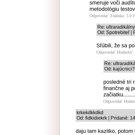
smeruje voči audít
metodológiu testov
Odpovedať
Známka: 5.0
Re: ultraradikáln
Od: Spotrebiteľ |
Sľúbili, že sa po
Odpovedať
Hodnotiť:
Re: ultraradik
Od: kajúcnici?
posledné tri 
finančne aj p
začiatku........
Odpovedať
Hodno
krkekdkkdkd
Od: fidkidiekrk | Pridané: 1
daju tam kazitko, potom 