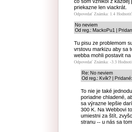
čo som vznikol z každej
priekazne len viackrát.
Odpovedať
Známka: 1.4
Hodnoti
No neviem
Od reg.: MackoPu1 | Pridan
Tu pisu ze problemom su 
vrstovu markizu aby sa t
webba mohli postavit na 
Odpovedať
Známka: -3.3
Hodnoti
Re: No neviem
Od reg.: Kvík? | Pridané
To nie je také jednod
poriadne chladené, aby
sa výrazne lepšie darí
300 K. Na Webbovi to 
umiestni za štít, zvy
stranu -- u nás sa tom