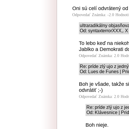
Oni sú celí odvrátený od
Odpovedať
Známka: -2.0
Hodnoti
ultraradikálny objasňo
Od: syntaxterrorXXX,. X
To lebo keď na niekoh
Jablko a Demokrati do
Odpovedať
Známka: 2.0
Hodn
Re: príde zlý ujo z jed
Od: Lues de Funes | Pri
Boh je všade, takže s
odvrátiť ;-)
Odpovedať
Známka: 2.0
Hodn
Re: príde zlý ujo z
Od: Klávesnice | Pri
Boh nieje.