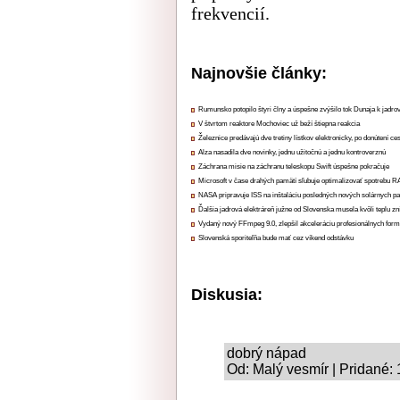
frekvencií.
Najnovšie články:
Rumunsko potopilo štyri člny a úspešne zvýšilo tok Dunaja k jadrov
V štvrtom reaktore Mochoviec už beží štiepna reakcia
Železnice predávajú dve tretiny lístkov elektronicky, po donútení ce
Alza nasadila dve novinky, jednu užitočnú a jednu kontroverznú
Záchrana misie na záchranu teleskopu Swift úspešne pokračuje
Microsoft v čase drahých pamätí sľubuje optimalizovať spotrebu
NASA pripravuje ISS na inštaláciu posledných nových solárnych p
Ďalšia jadrová elektráreň južne od Slovenska musela kvôli teplu zn
Vydaný nový FFmpeg 9.0, zlepšil akceleráciu profesionálnych form
Slovenská sporiteľňa bude mať cez víkend odstávku
Diskusia:
dobrý nápad
Od: Malý vesmír | Pridané: