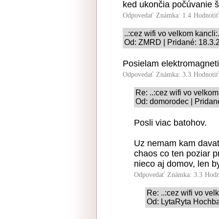
ked ukončia počúvanie 
Odpovedať
Známka: 1.4
Hodnoti
..:cez wifi vo velkom kancli:.
Od: ZMRD | Pridané: 18.3.
Posielam elektromagneti
Odpovedať
Známka: 3.3
Hodnoti
Re: ..:cez wifi vo velkom 
Od: domorodec | Pridan
Posli viac batohov.
Uz nemam kam davat 
chaos co ten poziar pr
nieco aj domov, len b
Odpovedať
Známka: 3.3
Hodn
Re: ..:cez wifi vo vel
Od: LytaRyta Hochbat