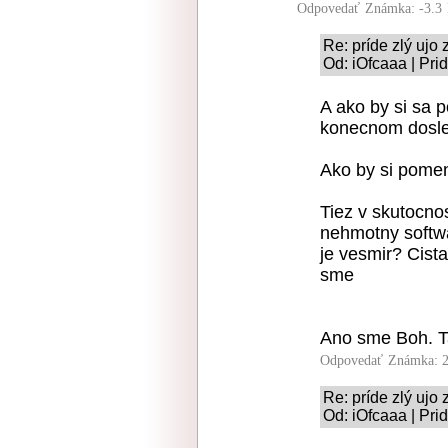
Odpovedať
Známka: -3.3
Re: príde zlý uj
Od: iOfcaaa | Pri
A ako by si sa 
konecnom dosle
Ako by si pome
Tiez v skutocnos
nehmotny softwa
je vesmir? Cista
sme
Ano sme Boh. T
Odpovedať
Známka: 2
Re: príde zlý uj
Od: iOfcaaa | Pri