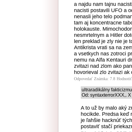
a najdu nam tajnu nacis
nacisti postavili UFO a o
nenasli jeho telo podman
tam aj koncentracne ta
holokauste. Mimochodom 
nesmrtelnym a Hitler dote
len preklad je zly nie je
Antikrista vrati sa na 
a vsetkych nas zotroci p
nemu na Alfa Kentauri 
zvitazi nad zlom ako pan
hovorieval zlo zvitazi ak
Odpovedať
Známka: 7.8
Hodnoti
ultraradikálny fakticizm
Od: syntaxterrorXXX,. X
A to už by malo aký z
hocikde. Predsa keď n
je ľahšie hacknúť tých
postaviť stačí prieka