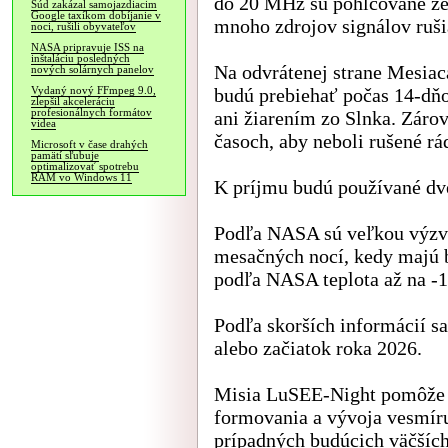
do 20 MHz sú pohlcované ze
Súd zakázal samojazdiacim
Google taxíkom dobíjanie v
mnoho zdrojov signálov rušia
noci, rušili obyvateľov
NASA pripravuje ISS na
inštaláciu posledných
Na odvrátenej strane Mesiac
nových solárnych panelov
budú prebiehať počas 14-dň
Vydaný nový FFmpeg 9.0,
zlepšil akceleráciu
profesionálnych formátov
ani žiarením zo Slnka. Záro
videa
časoch, aby neboli rušené rá
Microsoft v čase drahých
pamätí sľubuje
optimalizovať spotrebu
RAM vo Windows 11
K príjmu budú používané dve
Podľa NASA sú veľkou výzvou
mesačných nocí, kedy majú b
podľa NASA teplota až na -1
Podľa skorších informácií sa
alebo začiatok roka 2026.
Misia LuSEE-Night pomôže l
formovania a vývoja vesmíru
prípadných budúcich väčších