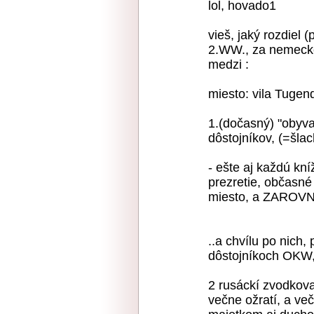
lol, hovado1
vieš, jaký rozdiel 
2.WW., za nemeckej
medzi :
miesto: vila Tugen
1.(dočasný) "obyv
dôstojníkov, (=šl
- ešte aj každú kníž
prezretie, občasné 
miesto, a ZAROVNA
..a chvílu po nich,
dôstojníkoch OKW,
2 rusáckí zvodkovan
večne ožratí, a ve