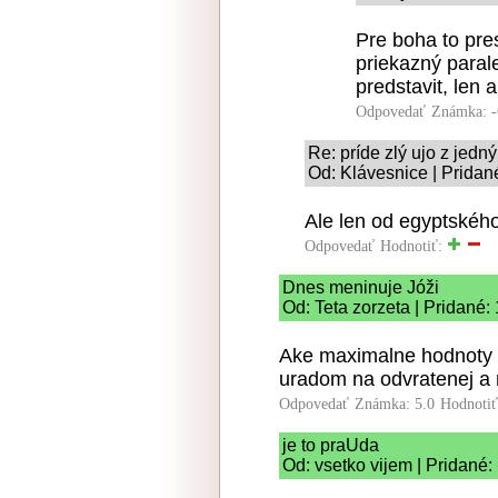
Pre boha to pre
priekazný parale
predstavit, len a
Odpovedať
Známka: -
Re: príde zlý ujo z jed
Od: Klávesnice | Pridan
Ale len od egyptskéh
Odpovedať
Hodnotiť:
Dnes meninuje Jóži
Od: Teta zorzeta | Pridané:
Ake maximalne hodnoty 
uradom na odvratenej a 
Odpovedať
Známka: 5.0
Hodnoti
je to praUda
Od: vsetko vijem | Pridané: