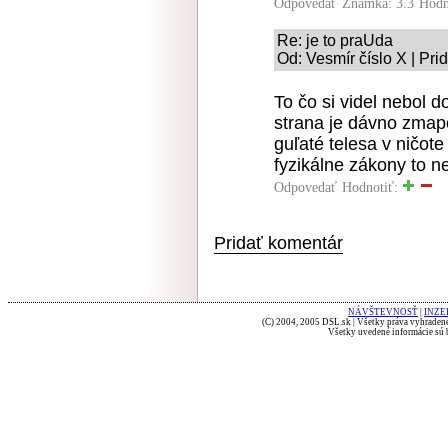
Odpovedať
Známka: 3.3
Hodn
Re: je to praUda
Od: Vesmír číslo X | Pr
To čo si videl nebol 
strana je dávno zmap
guľaté telesa v ničote
fyzikálne zákony to n
Odpovedať
Hodnotiť:
Pridať komentár
NÁVŠTEVNOSŤ
|
INZE
(C) 2004, 2005 DSL.sk | Všetky práva vyhradené
Všetky uvedené informácie sú b