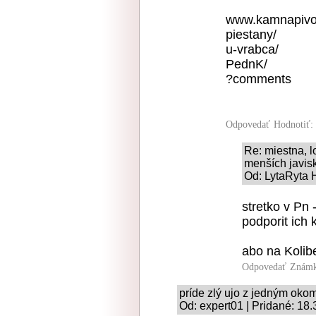
www.kamnapivo
piestany/
u-vrabca/
PednK/
?comments
Odpovedať
Hodnotiť:
Re: miestna, l
menších javis
Od: LytaRyta 
stretko v Pn 
podporit ich 
abo na Kolib
Odpovedať
Známk
príde zlý ujo z jedným oko
Od: expert01 | Pridané: 18