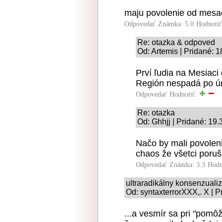
maju povolenie od mesa
Odpovedať
Známka: 5.0
Hodnoti
Re: otazka & odpoved
Od: Artemis | Pridané: 
Prví ľudia na Mesiaci 
Región nespadá po úra
Odpovedať
Hodnotiť:
Re: otazka
Od: Ghhjj | Pridané: 19.
Načo by mali povolen
chaos že všetci poruš
Odpovedať
Známka: 3.3
Hodn
ultraradikálny konsenzual
Od: syntaxterrorXXX,. X | P
...a vesmír sa pri "pomô