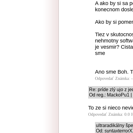
A ako by si sa 
konecnom dosle
Ako by si pome
Tiez v skutocnos
nehmotny softwa
je vesmir? Cista
sme
Ano sme Boh. T
Odpovedať
Známka: -
Re: príde zlý ujo z
Od reg.: MackoPu1 | 
To ze si nieco nevi
Odpovedať
Známka: 0.0
ultraradikálny šp
Od: syntaxterrorX