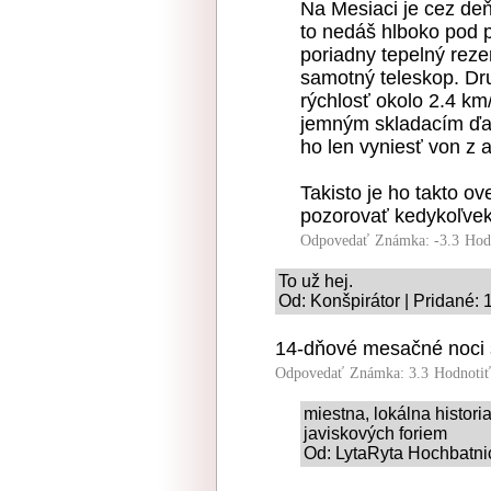
Na Mesiaci je cez deň
to nedáš hlboko pod 
poriadny tepelný reze
samotný teleskop. Dru
rýchlosť okolo 2.4 km
jemným skladacím ďal
ho len vyniesť von z 
Takisto je ho takto o
pozorovať kedykoľvek 
Odpovedať
Známka: -3.3
Hod
To už hej.
Od: Konšpirátor | Pridané: 
14-dňové mesačné noci 
Odpovedať
Známka: 3.3
Hodnoti
miestna, lokálna histori
javiskových foriem
Od: LytaRyta Hochbatnic