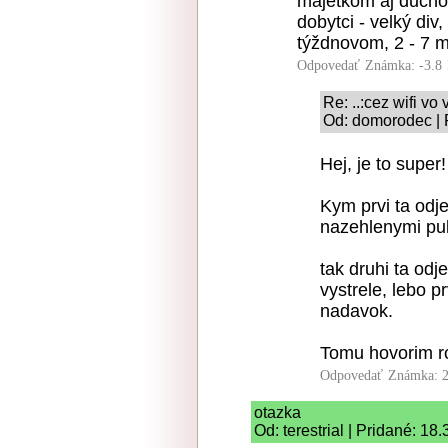
majetkom aj duchom,
dobytci - velký div,
týždnovom, 2 - 7 
Odpovedať
Známka: -3.8
Re: ..:cez wifi vo 
Od: domorodec | 
Hej, je to super!
Kym prvi ta odj
nazehlenymi puk
tak druhi ta od
vystrele, lebo p
nadavok.
Tomu hovorim r
Odpovedať
Známka: 2
otazka
Od: terestrial | Pridané: 18