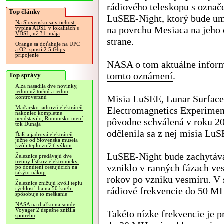
rádiového teleskopu s ozna
Top články
LuSEE-Night, ktorý bude um
Na Slovensku sa v tichosti
na povrchu Mesiaca na jeho 
vypína ADSL v lokalitách s
VDSL, už 31. mája
strane.
Orange sa doťahuje na UPC
a O2, spustí 2.5 Gbps
pripojenie
NASA o tom aktuálne infor
tomto oznámení
.
Top správy
Alza nasadila dve novinky,
jednu užitočnú a jednu
Misia LuSEE, Lunar Surface
kontroverznú
Maďarsko jadrovú elektráreň
Electromagnetics Experimen
nakoniec kompletne
neodstavilo, Rumunsko mení
pôvodne schválená v roku 20
tok Dunaja
odčlenila sa z nej misia Lu
Ďalšia jadrová elektráreň
južne od Slovenska musela
kvôli teplu znížiť výkon
LuSEE-Night bude zachytávať
Železnice predávajú dve
tretiny lístkov elektronicky,
vzniklo v ranných fázach ve
po donútení cestujúcich na
takýto nákup
rokov po vzniku vesmíru. V 
Železnice znižujú kvôli teplu
rádiové frekvencie do 50 M
rýchlosť iba na 50 km/h,
spôsobuje to meškanie
NASA na diaľku na sonde
Voyager 2 úspešne znížila
Takéto nízke frekvencie je 
spotrebu