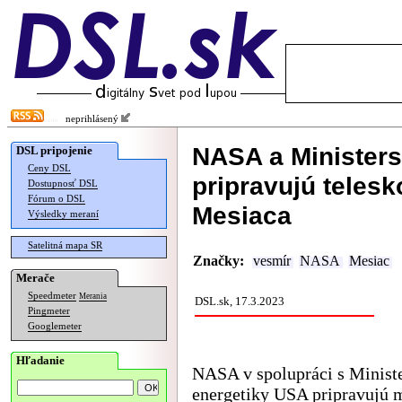
neprihlásený
NASA a Ministers
DSL pripojenie
Ceny DSL
pripravujú teles
Dostupnosť DSL
Fórum o DSL
Mesiaca
Výsledky meraní
Satelitná mapa SR
Značky:
vesmír
NASA
Mesiac
Merače
Speedmeter
Merania
DSL.sk, 17.3.2023
Pingmeter
Googlemeter
Hľadanie
NASA v spolupráci s Minist
energetiky USA pripravujú 