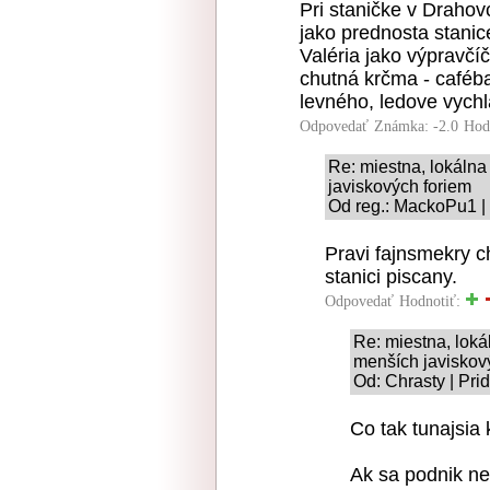
Pri staničke v Drahovc
jako prednosta stanic
Valéria jako výpravčí
chutná krčma - caféba
levného, ledove vych
Odpovedať
Známka: -2.0
Hod
Re: miestna, lokálna 
javiskových foriem
Od reg.: MackoPu1 |
Pravi fajnsmekry c
stanici piscany.
Odpovedať
Hodnotiť:
Re: miestna, lokál
menších javiskov
Od: Chrasty | Pri
Co tak tunajsia 
Ak sa podnik ne