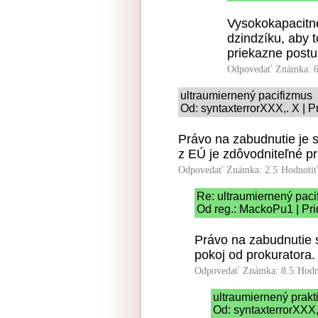
Vysokokapacitne
dzindzíku, aby to
priekazne post
Odpovedať
Známka: 6
ultraumiernený pacifizmus
Od: syntaxterrorXXX,. X | P
Právo na zabudnutie je
z EÚ je zdôvodniteľné p
Odpovedať
Známka: 2.5
Hodnoti
Re: ultraumiernený paci
Od reg.: MackoPu1 | Pri
Právo na zabudnutie si
pokoj od prokuratora.
Odpovedať
Známka: 8.5
Hodn
ultraumiernený prakt
Od: syntaxterrorXXX,