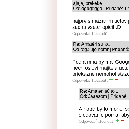
ajajaj brekeke
Od: dgdgdggd | Pridané: 1
najprv s mazanim uctov p
zacnu vsetci opicit :D
Odpovedať
Hodnotiť:
Re: Amatéri sú to...
Od reg.: ujo horar | Pridan
Podla mna by mal Googol
nech oslovi majitela uctu
priekazne nemohol stazo
Odpovedať
Hodnotiť:
Re: Amatéri sú to...
Od: Jaaasom | Pridané:
A notár by to mohol s
sledovanie porna, aby
Odpovedať
Hodnotiť: