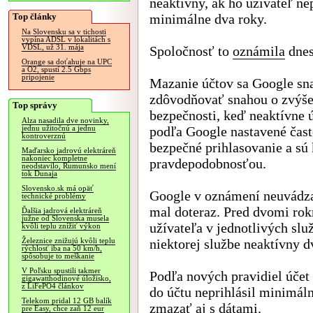
neaktívny, ak ho užívateľ ne
Top články
minimálne dva roky.
Na Slovensku sa v tichosti
vypína ADSL v lokalitách s
VDSL, už 31. mája
Spoločnosť to
oznámila
dnes
Orange sa doťahuje na UPC
a O2, spustí 2.5 Gbps
pripojenie
Mazanie účtov sa Google sn
zdôvodňovať snahou o zvýše
Top správy
bezpečnosti, keď neaktívne 
Alza nasadila dve novinky,
podľa Google nastavené čas
jednu užitočnú a jednu
kontroverznú
bezpečné prihlasovanie a s
Maďarsko jadrovú elektráreň
nakoniec kompletne
pravdepodobnosťou.
neodstavilo, Rumunsko mení
tok Dunaja
Slovensko.sk má opäť
Google v oznámení neuvádza,
technické problémy
mal doteraz. Pred dvomi rok
Ďalšia jadrová elektráreň
južne od Slovenska musela
užívateľa v jednotlivých slu
kvôli teplu znížiť výkon
niektorej službe neaktívny d
Železnice znižujú kvôli teplu
rýchlosť iba na 50 km/h,
spôsobuje to meškanie
V Poľsku spustili takmer
Podľa nových pravidiel účet
gigawatthodinové úložisko,
z LiFePO4 článkov
do účtu neprihlásil minimál
Telekom pridal 12 GB balík
zmazať aj s dátami.
pre Easy, chce zaň 12 eur