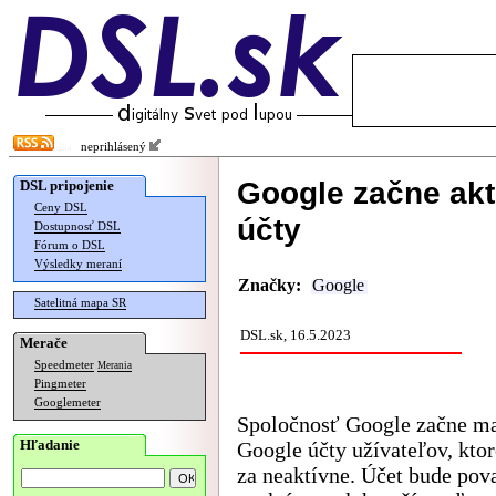
neprihlásený
Google začne ak
DSL pripojenie
Ceny DSL
účty
Dostupnosť DSL
Fórum o DSL
Výsledky meraní
Značky:
Google
Satelitná mapa SR
DSL.sk, 16.5.2023
Merače
Speedmeter
Merania
Pingmeter
Googlemeter
Spoločnosť Google začne m
Hľadanie
Google účty užívateľov, kto
za neaktívne. Účet bude pov