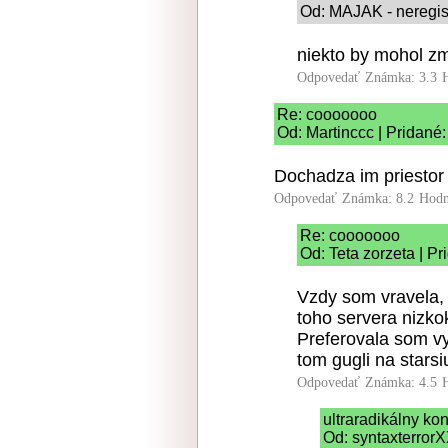
Od: MAJAK - neregist
niekto by mohol z
Odpovedať
Známka: 3.3
Re: cooooooo
Od: Martinccc | Pridané
Dochadza im priestor
Odpovedať
Známka: 8.2
Hodn
Re: cooooooo
Od: Teta zorzeta | P
Vzdy som vravela, z
toho servera nizko
Preferovala som vy
tom gugli na stars
Odpovedať
Známka: 4.5
ultraradikálny k
Od: syntaxterrorX