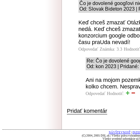
Čo je dovolené googľovi ni
Od: Slovak Bideton 2023 | 
Keď chceš zmazať Otázky
nedá. Keď chceš zmazať 
konzorcium google odborn
času praUda nevadí!
Odpovedať
Známka: 3.3
Hodnoti
Re: Čo je dovolené goog
Od: kon 2023 | Pridané:
Ani na mojom pozemku
kolko chcem. Nespravo
Odpovedať
Hodnotiť:
Pridať komentár
NÁVŠTEVNOSŤ
|
INZE
(C) 2004, 2005 DSL.sk | Všetky práva vyhradené
Všetky uvedené informácie sú b