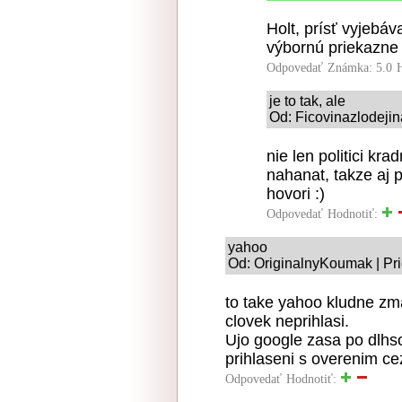
Holt, prísť vyjebá
výbornú priekazne 
Odpovedať
Známka: 5.0
je to tak, ale
Od: Ficovinazlodejin
nie len politici kr
nahanat, takze aj p
hovori :)
Odpovedať
Hodnotiť:
yahoo
Od: OriginalnyKoumak | Pr
to take yahoo kludne zm
clovek neprihlasi.
Ujo google zasa po dlhs
prihlaseni s overenim cez
Odpovedať
Hodnotiť: