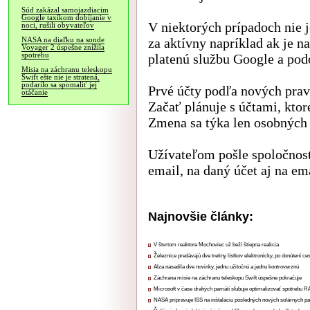
Súd zakázal samojazdiacim
Google taxíkom dobíjanie v
V niektorých prípadoch nie j
noci, rušili obyvateľov
za aktívny napríklad ak je n
NASA na diaľku na sonde
Voyager 2 úspešne znížila
spotrebu
platenú službu Google a pod
Misia na záchranu teleskopu
Swift ešte nie je stratená,
podarilo sa spomaliť jej
Prvé účty podľa nových prav
otáčanie
Začať plánuje s účtami, ktor
Zmena sa týka len osobných ú
Užívateľom pošle spoločnos
email, na daný účet aj na em
Najnovšie články:
V štvrtom reaktore Mochoviec už beží štiepna reakcia
Železnice predávajú dve tretiny lístkov elektronicky, po donútení ce
Alza nasadila dve novinky, jednu užitočnú a jednu kontroverznú
Záchrana misie na záchranu teleskopu Swift úspešne pokračuje
Microsoft v čase drahých pamätí sľubuje optimalizovať spotrebu
NASA pripravuje ISS na inštaláciu posledných nových solárnych p