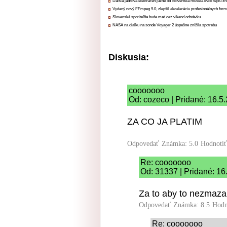
Ďalšia jadrová elektráreň južne od Slovenska musela kvôli teplu zn
Vydaný nový FFmpeg 9.0, zlepšil akceleráciu profesionálnych form
Slovenská sporiteľňa bude mať cez víkend odstávku
NASA na diaľku na sonde Voyager 2 úspešne znížila spotrebu
Diskusia:
cooooooo
Od: cozeco | Pridané: 16.5
ZA CO JA PLATIM
Odpovedať
Známka: 5.0
Hodnoti
Re: cooooooo
Od: 31337 | Pridané: 16
Za to aby to nezmazal
Odpovedať
Známka: 8.5
Hodn
Re: cooooooo