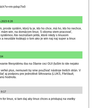
atch?v=rm-pdsp7lv0
5.2023 8:28
, proste systém, ktorý tu je, kto ho chce, má ho, kto ho nechce,
 mám win, na domácom linux. S oboma viem pracovať,
 systémov. Ale neznášam jelitá, ktoré nikdy s linuxom
k a neustále kvákajú o tom ako je win naj naj super a linux
:04
ovanie filesystému iba na čítanie cez GUI (tuším to ide nejako
o veľké plus, nemuseli by sme používať nástroje tretích strán. V
ať aj podporu pre jednotlivé šifrovania (LUKS, FileVault,
danú hodnotu.
3 9:17
for linux, si tam daj aky linux chces a pristupuj na vsetky