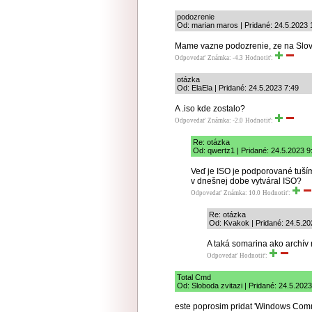
podozrenie
Od: marian maros | Pridané: 24.5.2023 
Mame vazne podozrenie, ze na Slov
Odpovedať
Známka: -4.3
Hodnotiť:
otázka
Od: ElaEla | Pridané: 24.5.2023 7:49
A .iso kde zostalo?
Odpovedať
Známka: -2.0
Hodnotiť:
Re: otázka
Od: qwertz1 | Pridané: 24.5.2023 9
Veď je ISO je podporované tuším 
v dnešnej dobe vytváral ISO?
Odpovedať
Známka: 10.0
Hodnotiť:
Re: otázka
Od: Kvakok | Pridané: 24.5.20
A taká somarina ako archí
Odpovedať
Hodnotiť:
Total Cmd
Od: Sloboda zvitazi | Pridané: 24.5.2023
este poprosim pridat 'Windows Comm