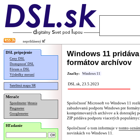
neprihlásený
Windows 11 pridáva
DSL pripojenie
Ceny DSL
formátov archívov
Dostupnosť DSL
Fórum o DSL
Značky:
Windows 11
Výsledky meraní
DSL.sk, 23.5.2023
Satelitná mapa SR
Merače
Spoločnosť Microsoft vo Windows 11 rozši
Speedmeter
Merania
zabudovanú podporu Windows pre formáty
Pingmeter
komprimovaných archívov a k doterajšej p
Googlemeter
ZIP pridáva podporu viacerých populárnyc
Hľadanie
Spoločnosť o tom informuje v
tomto ozná
novinkách vo Windows 11.