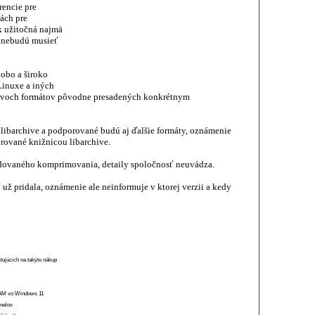
rencie pre
ách pre
k užitočná najmä
í nebudú musieť
obo a široko
inuxe a iných
 dvoch formátov pôvodne presadených konkrétnym
libarchive a podporované budú aj ďalšie formáty, oznámenie
rované knižnicou libarchive.
udovaného komprimovania, detaily spoločnosť neuvádza.
už pridala, oznámenie ale neinformuje v ktorej verzii a kedy
stujúcich na takýto nákup
 RAM vo Windows 11
anelov