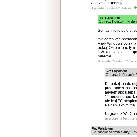
zakaznik "potrebuje".
Odpovedať
Známka: 6.7
Hodnotiť:
Re: Fajlsistem
Od reg.: Houston | Pridan
Suhlas, nie je pekne, 
Ale agresivne pretlaca
Vsak Windows 10 sa ta 
pokoj. Okrem toho tymi 
HW, kde sa ta ani neop
mierove.
Odpovedať
Známka: 10.0
Hodno
Re: Fajlsistem
Od: asad | Pridané: 
Da pokoj len do nej
programcek na kontr
neviem ako u teba 
11 nepodporuju. ke d
ale tvoj PC nesplna
Neviem ako to maju 
Upgrade z Win7 na 
Odpovedať
Známka: 3.3
H
Re: Fajlsistem
Od: sladke osemdesiatky | Pri