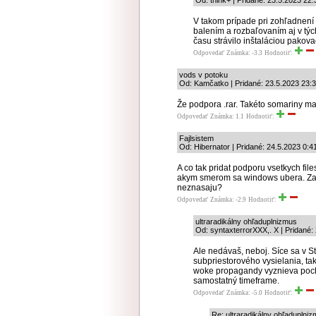
Od: think+ | Pridané: 23.5.2023 22:
V takom prípade pri zohľadnení
balením a rozbaľovaním aj v týc
času strávilo inštaláciou pakov
Odpovedať
Známka: -3.3
Hodnotiť:
vods v potoku
Od: Kamčatko | Pridané: 23.5.2023 23:
Že podpora .rar. Takéto somariny mal
Odpovedať
Známka: 1.1
Hodnotiť:
Fajlsistem
Od: Hibernator | Pridané: 24.5.2023 0:4
A co tak pridat podporu vsetkych fil
akym smerom sa windows ubera. Zar
neznasaju?
Odpovedať
Známka: -2.9
Hodnotiť:
ultraradikálny ohľaduplnizmus
Od: syntaxterrorXXX,. X | Pridané:
Ale nedávaš, neboj. Síce sa v S
subpriestorového vysielania, ta
woke propagandy vyznieva pocho
samostatný timeframe.
Odpovedať
Známka: -5.0
Hodnotiť:
Re: ultraradikálny ohľaduplni