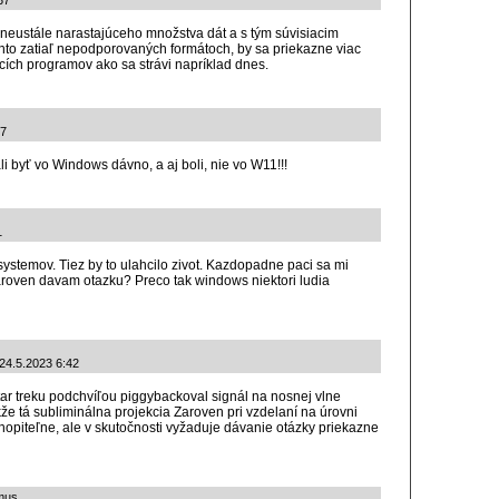
37
 neustále narastajúceho množstva dát a s tým súvisiacim
hto zatiaľ nepodporovaných formátoch, by sa priekazne viac
acích programov ako sa strávi napríklad dnes.
37
i byť vo Windows dávno, a aj boli, nie vo W11!!!
1
esystemov. Tiez by to ulahcilo zivot. Kazdopadne paci sa mi
oven davam otazku? Preco tak windows niektori ludia
 24.5.2023 6:42
tar treku podchvíľou piggybackoval signál na nosnej vlne
kže tá subliminálna projekcia Zaroven pri vzdelaní na úrovni
piteľne, ale v skutočnosti vyžaduje dávanie otázky priekazne
zmus