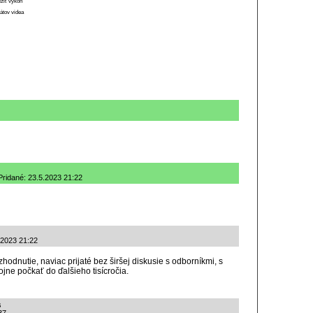
ížiť výkon
átov videa
ridané: 23.5.2023 21:22
.2023 21:22
odnutie, naviac prijaté bez širšej diskusie s odborníkmi, s
jne počkať do ďalšieho tisícročia.
s