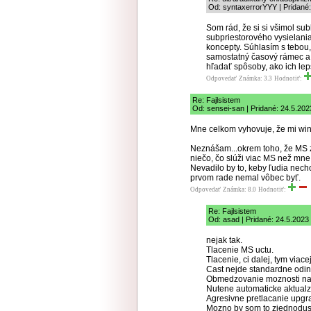
Od: syntaxerrorYYY | Pridané:
Som rád, že si si všimol su
subpriestorového vysielania.
koncepty. Súhlasím s tebou
samostatný časový rámec a o
hľadať spôsoby, ako ich lep
Odpovedať
Známka: 3.3
Hodnotiť:
Re: Fajlsistem
Od: sensei-san | Pridané: 24.5.202
Mne celkom vyhovuje, že mi win
Neznášam...okrem toho, že MS z
niečo, čo slúži viac MS než mn
Nevadilo by to, keby ľudia necho
prvom rade nemal vôbec byť.
Odpovedať
Známka: 8.0
Hodnotiť:
Re: Fajlsistem
Od: asad | Pridané: 24.5.2023
nejak tak.
Tlacenie MS uctu.
Tlacenie, ci dalej, tym viac
Cast nejde standardne odin
Obmedzovanie moznosti nas
Nutene automaticke aktualzi
Agresivne pretlacanie upgr
Mozno by som to zjednodusi