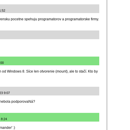
1:52
ensku pocetne spehuju programatorov a programatorske firmy.
:00
od Windows 8. Síce len otvorenie (mount), ale to stačí. Kto by
23 9:07
v nebola podporovaNá?
 8:24
ander' :)