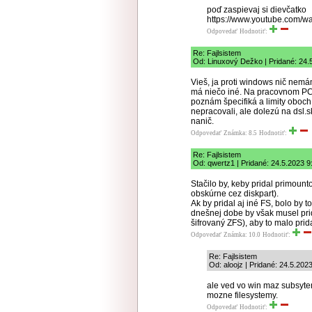
poď zaspievaj si dievčatko
https://www.youtube.com/w
Odpovedať
Hodnotiť:
Re: Fajlsistem
Od: Linuxový Dežko | Pridané: 24.
Vieš, ja proti windows nič nemám
má niečo iné. Na pracovnom PC
poznám špecifiká a limity oboch
nepracovali, ale dolezú na dsl.s
nanič.
Odpovedať
Známka: 8.5
Hodnotiť:
Re: Fajlsistem
Od: qwertz1 | Pridané: 24.5.2023 9
Stačilo by, keby pridal primount
obskúrne cez diskpart).
Ak by pridal aj iné FS, bolo by t
dnešnej dobe by však musel prid
šifrovaný ZFS), aby to malo pri
Odpovedať
Známka: 10.0
Hodnotiť:
Re: Fajlsistem
Od: aloojz | Pridané: 24.5.202
ale ved vo win maz subsytem 
mozne filesystemy.
Odpovedať
Hodnotiť: