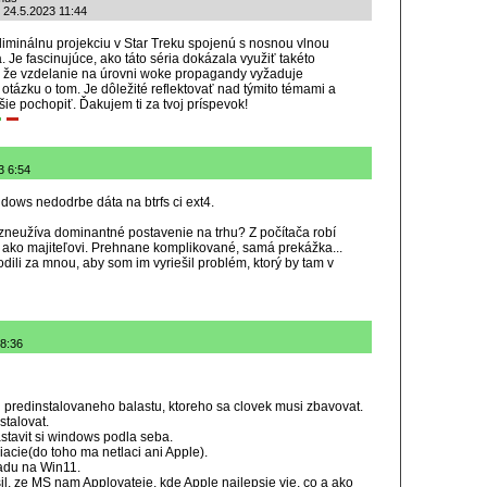
 24.5.2023 11:44
bliminálnu projekciu v Star Treku spojenú s nosnou vlnou
 Je fascinujúce, ako táto séria dokázala využiť takéto
, že vzdelanie na úrovni woke propagandy vyžaduje
tázku o tom. Je dôležité reflektovať nad týmito témami a
šie pochopiť. Ďakujem ti za tvoj príspevok!
3 6:54
dows nedodrbe dáta na btrfs ci ext4.
neužíva dominantné postavenie na trhu? Z počítača robí
e ako majiteľovi. Prehnane komplikované, samá prekážka...
dili za mnou, aby som im vyriešil problém, ktorý by tam v
 8:36
ej predinstalovaneho balastu, ktoreho sa clovek musi zbavovat.
stalovat.
tavit si windows podla seba.
acie(do toho ma netlaci ani Apple).
adu na Win11.
l, ze MS nam Applovateje, kde Apple najlepsie vie, co a ako