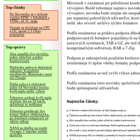
Microsoft v oznámení pri príležitosti konfe
Top články
vývojárov Build informuje najmä o novink
vývojárov, novinka bude zrejme ale naopa
Na Slovensku sa v tichosti
pre najmenej pokročilých užívateľov, ktor
vypína ADSL v lokalitách s
VDSL, už 31. mája
riešiť ako otvoriť archívy týchto formátov.
Orange sa doťahuje na UPC
a O2, spustí 2.5 Gbps
Podľa oznámenia sa pridáva podpora dlhod
pripojenie
podporovaných formátov populárnych na L
unixových systémoch, TAR a GZ, ale tiež
Top správy
komprimačným softvérom, RAR a 7-Zip.
Alza nasadila dve novinky,
jednu užitočnú a jednu
Podpora je zabezpečená použitím knižnice 
kontroverznú
neinformuje či úplne všetky formáty podpo
Maďarsko jadrovú elektráreň
nakoniec kompletne
Podľa oznámenia sa tiež zvýši výkon zab
neodstavilo, Rumunsko mení
tok Dunaja
Podľa oznámenia tieto novinky spoločnosť 
Ďalšia jadrová elektráreň
budú sprístupnené užívateľom.
južne od Slovenska musela
kvôli teplu znížiť výkon
Železnice znižujú kvôli teplu
rýchlosť iba na 50 km/h,
Najnovšie články:
spôsobuje to meškanie
V štvrtom reaktore Mochoviec už beží štiepna reakcia
Železnice predávajú dve
tretiny lístkov elektronicky,
Železnice predávajú dve tretiny lístkov elektronicky, po donútení ce
po donútení cestujúcich na
Alza nasadila dve novinky, jednu užitočnú a jednu kontroverznú
takýto nákup
Záchrana misie na záchranu teleskopu Swift úspešne pokračuje
NASA na diaľku na sonde
Microsoft v čase drahých pamätí sľubuje optimalizovať spotrebu
Voyager 2 úspešne znížila
spotrebu
NASA pripravuje ISS na inštaláciu posledných nových solárnych p