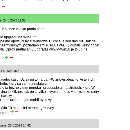
é: 24.5.2023 11:37
ze MS chce vsetko podla seba.
nie upgradu na Win11??
pekne opyta, ci by si Windows 11 chcel a ked das NIE, tak da
nezmyselnymi poziadavkami (CPU, TPM, ...) odpilili velky pocet
yta. Oproti pretlacaniu upgradu Win7->Win10 je to uplne
tiť:
24.5.2023 16:42
akeho casu. Uz sa mi to na par PC znovu objavilo. Aj ten ich
olu, ktory sa sam nainstaluje.
ale ja bezne vidim ponuku na upgade aj na strojoch, ktore Win
na to kliknes, tak po chvilke ti vypluje nieco v zmysle, ze sorry
 naroky.
celel urobene ale mohli by to vyladit.
Win 10 mi prisiel menej agresivny.
odnotiť:
dané: 25.5.2023 14:42