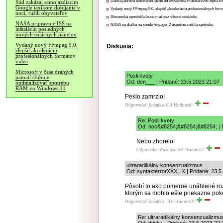
Ďalšia jadrová elektráreň južne od Slovenska musela kvôli teplu zn
Súd zakázal samojazdiacim
Google taxíkom dobíjanie v
Vydaný nový FFmpeg 9.0, zlepšil akceleráciu profesionálnych form
noci, rušili obyvateľov
Slovenská sporiteľňa bude mať cez víkend odstávku
NASA pripravuje ISS na
NASA na diaľku na sonde Voyager 2 úspešne znížila spotrebu
inštaláciu posledných
nových solárnych panelov
Vydaný nový FFmpeg 9.0,
Diskusia:
zlepšil akceleráciu
profesionálnych formátov
videa
Microsoft v čase drahých
Posli kvety
pamätí sľubuje
Od: den___ | Pridané: 23.5.2023 21:07
optimalizovať spotrebu
RAM vo Windows 11
Peklo zamrzlo!
Odpovedať
Známka: 8.4
Hodnotiť:
Re: Posli kvety
Od: noc&#8254;&#8254;&#8254; | P
Nebo zhorelo!
Odpovedať
Známka: 5.0
Hodnotiť:
ultraradikálny konsenzualizmus
Od: syntaxterrorXXX,. X | Pridané: 23.5
Pôsobí to ako pomerne unáhlené rozh
ktorým sa mohlo ešte priekazne poko
Odpovedať
Známka: -3.6
Hodnotiť:
Re: ultraradikálny konsenzualizmu