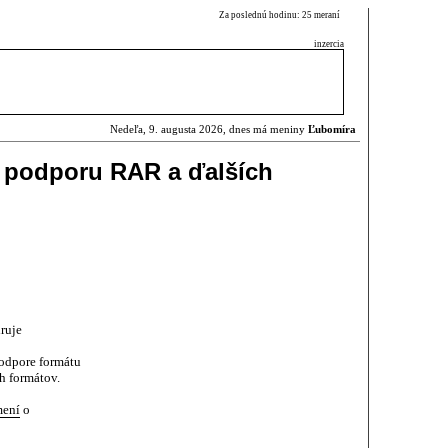
Za poslednú hodinu: 25 meraní
inzercia
Nedeľa, 9. augusta 2026, dnes má meniny
Ľubomíra
 podporu RAR a ďalších
ruje
odpore formátu
h formátov.
mení
o