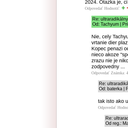
2024. Otazka je, c
Odpovedať
Hodnotiť:
Re: ultraradikál
Od: Tachyum | Pr
Nie, cely Tachy
vrtanie dier plaz
Kopec penazi od
nieco akoze "spo
zrazu nie je nik
zodpovedny ...
Odpovedať
Známka: 4
Re: ultraradi
Od: baterka | 
tak isto ako
Odpovedať
Hodno
Re: ultrar
Od reg.: M