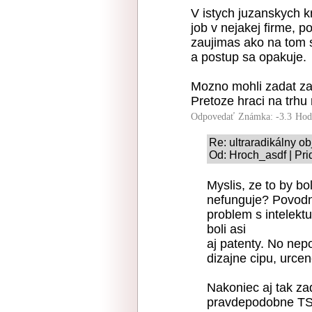
V istych juzanskych k
job v nejakej firme, 
zaujimas ako na tom su
a postup sa opakuje.
Mozno mohli zadat zak
Pretoze hraci na trhu
Odpovedať
Známka: -3.3
Hod
Re: ultraradikálny 
Od: Hroch_asdf | Pri
Myslis, ze to by 
nefunguje? Povodn
problem s intelekt
boli asi
aj patenty. No nep
dizajne cipu, urce
Nakoniec aj tak za
pravdepodobne TSM