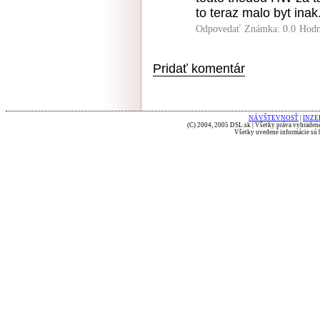
to teraz malo byt inak
Odpovedať
Známka: 0.0
Hodn
Pridať komentár
NÁVŠTEVNOSŤ
|
INZE
(C) 2004, 2005 DSL.sk | Všetky práva vyhradené
Všetky uvedené informácie sú b