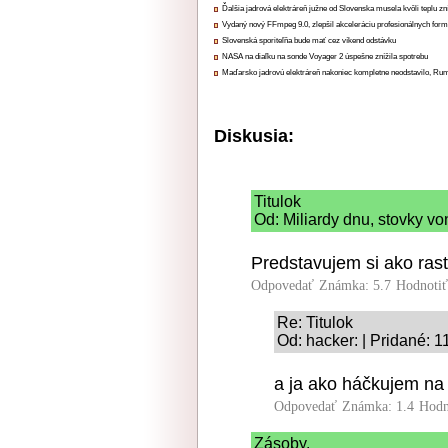
Ďalšia jadrová elektráreň južne od Slovenska musela kvôli teplu zn
Vydaný nový FFmpeg 9.0, zlepšil akceleráciu profesionálnych form
Slovenská sporiteľňa bude mať cez víkend odstávku
NASA na diaľku na sonde Voyager 2 úspešne znížila spotrebu
Maďarsko jadrovú elektráreň nakoniec kompletne neodstavilo, Ru
Diskusia:
Titulok
Od: Miliardy dnu, stovky vo
Predstavujem si ako ras
Odpovedať
Známka: 5.7
Hodnoti
Re: Titulok
Od: hacker: | Pridané: 
a ja ako háčkujem n
Odpovedať
Známka: 1.4
Hodn
Zásoby.