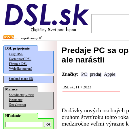
neprihlásený
Predaje PC sa opä
DSL pripojenie
Ceny DSL
ale narástli
Dostupnosť DSL
Fórum o DSL
Výsledky meraní
Značky:
PC
predaj
Apple
Satelitná mapa SR
DSL.sk, 11.7.2023
Merače
Speedmeter
Merania
Pingmeter
Googlemeter
Dodávky nových osobných p
Hľadanie
druhom štvrťroku tohto roka
medziročne veľmi výrazne kl