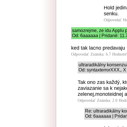
Hold jedin
senku.
Odpovedať
Ho
samozrejme, ze idu Applu 
Od: 6aaaaaa | Pridané: 11.
ked tak lacno predavaju
Odpovedať
Známka: 6.7
Hodnoti
ultraradikálny konsenz
Od: syntaxterrorXXX,. X
Tak ono zas každý, k
zaviazanie sa k nejake
zelenej,monoteidnej a
Odpovedať
Známka: 2.0
Hodn
Re: ultraradikálny 
Od: 6aaaaaa | Prida