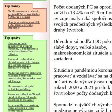
Top články
Počet dodaných PC sa oprot
znížil o 13.4% na 61.6 milió
Na Slovensku sa v tichosti
vypína ADSL v lokalitách s
VDSL, už 31. mája
avizuje
analytická spoločno
Orange sa doťahuje na UPC
svojich predbežných výsled
a O2, spustí 2.5 Gbps
pripojenie
druhý štvrťrok.
Top správy
Dôvodmi sú podľa IDC pokr
Chrome sa bude
slabý dopyt, veľké zásoby,
aktualizovať dvakrát
týždenne, v budúcnosti sa
bude aktualizovať bez
makroekonomická situácia a
reštartov
zariadení.
Rumunsko odstrelmi a
blokádou mení tok Dunaja,
aby udržalo jadrovú
elektráreň v chode
Situácia s pandémiou koronav
Maďarsko jadrovú elektráreň
pracovať a vzdelávať sa na 
nakoniec kompletne
neodstavilo, Rumunsko mení
odštartovala výrazný rast d
tok Dunaja
rokoch 2020 a 2021 prišlo k 
Slovensko.sk má opäť
technické problémy
štvrťrokov počty dodaných k
Železnice znižujú kvôli teplu
rýchlosť iba na 50 km/h,
spôsobuje to meškanie
Spomedzi najväčších výrobc
Alza nasadila dve novinky,
jednu užitočnú a jednu
medziročne výrazne znížili 
kontroverznú