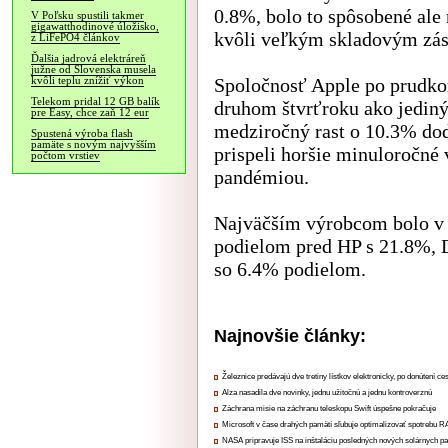
0.8%, bolo to spôsobené al
V Poľsku spustili takmer
gigawatthodinové úložisko,
kvôli veľkým skladovým zá
z LiFePO4 článkov
Ďalšia jadrová elektráreň
južne od Slovenska musela
Spoločnosť Apple po prudko
kvôli teplu znížiť výkon
Telekom pridal 12 GB balík
druhom štvrťroku ako jedin
pre Easy, chce zaň 12 eur
medziročný rast o 10.3% do
Spustená výroba flash
pamäte s novým najvyšším
prispeli horšie minuloročné
počtom vrstiev
pandémiou.
Najväčším výrobcom bolo v 
podielom pred HP s 21.8%, 
so 6.4% podielom.
Najnovšie články:
Železnice predávajú dve tretiny lístkov elektronicky, po donútení ce
Alza nasadila dve novinky, jednu užitočnú a jednu kontroverznú
Záchrana misie na záchranu teleskopu Swift úspešne pokračuje
Microsoft v čase drahých pamätí sľubuje optimalizovať spotrebu
NASA pripravuje ISS na inštaláciu posledných nových solárnych p