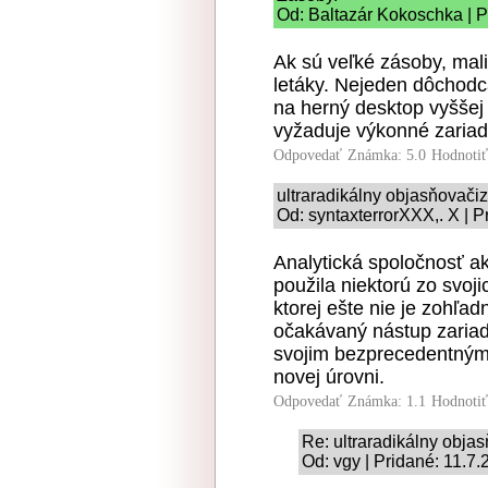
Od: Baltazár Kokoschka | P
Ak sú veľké zásoby, mali
letáky. Nejeden dôchodca
na herný desktop vyššej 
vyžaduje výkonné zariad
Odpovedať
Známka: 5.0
Hodnoti
ultraradikálny objasňovač
Od: syntaxterrorXXX,. X | P
Analytická spoločnosť a
použila niektorú zo svoj
ktorej ešte nie je zohľa
očakávaný nástup zariad
svojim bezprecedentným
novej úrovni.
Odpovedať
Známka: 1.1
Hodnoti
Re: ultraradikálny obj
Od: vgy | Pridané: 11.7