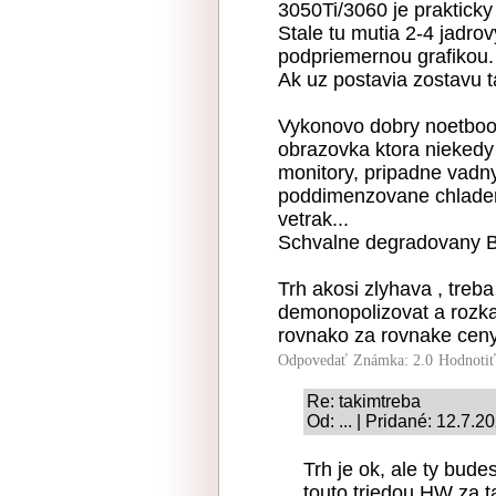
3050Ti/3060 je praktick
Stale tu mutia 2-4 jadr
podpriemernou grafikou.
Ak uz postavia zostavu t
Vykonovo dobry noetbook
obrazovka ktora niekedy
monitory, pripadne vadn
poddimenzovane chladeni
vetrak...
Schvalne degradovany 
Trh akosi zlyhava , treba
demonopolizovat a rozka
rovnako za rovnake ceny
Odpovedať
Známka: 2.0
Hodnoti
Re: takimtreba
Od: ... | Pridané: 12.7.2
Trh je ok, ale ty bude
touto triedou HW za t