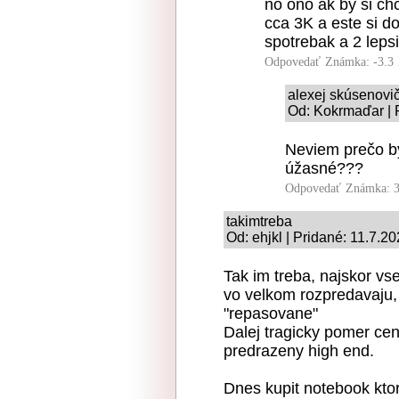
no ono ak by si ch
cca 3K a este si do
spotrebak a 2 lepsi
Odpovedať
Známka: -3.3
alexej skúsenovi
Od: Kokrmaďar | 
Neviem prečo by
úžasné???
Odpovedať
Známka: 3
takimtreba
Od: ehjkl | Pridané: 11.7.2
Tak im treba, najskor vset
vo velkom rozpredavaju, 
"repasovane"
Dalej tragicky pomer cen
predrazeny high end.
Dnes kupit notebook ktor