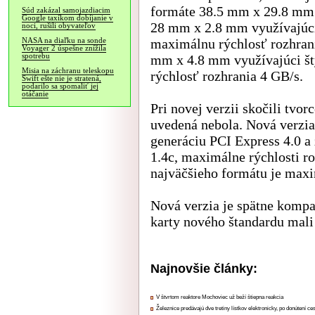
formáte 38.5 mm x 29.8 mm
Súd zakázal samojazdiacim
Google taxíkom dobíjanie v
28 mm x 2.8 mm využívajúci 
noci, rušili obyvateľov
maximálnu rýchlosť rozhrani
NASA na diaľku na sonde
Voyager 2 úspešne znížila
spotrebu
mm x 4.8 mm využívajúci št
Misia na záchranu teleskopu
rýchlosť rozhrania 4 GB/s.
Swift ešte nie je stratená,
podarilo sa spomaliť jej
otáčanie
Pri novej verzii skočili tvor
uvedená nebola. Nová verzia 
generáciu PCI Express 4.0 
1.4c, maximálne rýchlosti ro
najväčšieho formátu je max
Nová verzia je spätne kompa
karty nového štandardu mali
Najnovšie články:
V štvrtom reaktore Mochoviec už beží štiepna reakcia
Železnice predávajú dve tretiny lístkov elektronicky, po donútení ce