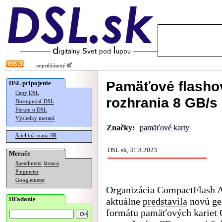
neprihlásený
Pamäťové flashov
DSL pripojenie
Ceny DSL
rozhrania 8 GB/s
Dostupnosť DSL
Fórum o DSL
Výsledky meraní
Značky:
pamäťové karty
Satelitná mapa SR
DSL.sk, 31.8.2023
Merače
Speedmeter
Merania
Pingmeter
Googlemeter
Organizácia CompactFlash A
Hľadanie
aktuálne
predstavila
novú ge
formátu pamäťových kariet 