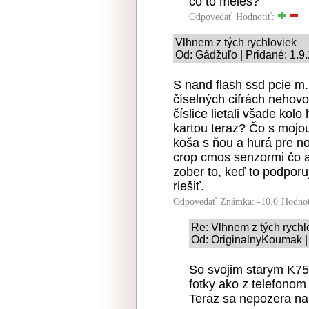
co to meles?
Odpovedať
Hodnotiť:
Vlhnem z tých rychloviek
Od: Gádžuľo | Pridané: 1.9
S nand flash ssd pcie m
číselných cifrách nehovo
číslice lietali všade kol
kartou teraz? Čo s mojo
koša s ňou a hurá pre nov
crop cmos senzormi čo 
zober to, keď to podporu
riešiť.
Odpovedať
Známka: -10.0
Hodnot
Re: Vlhnem z tých rychl
Od: OriginalnyKoumak | 
So svojim starym K750 
fotky ako z telefonom
Teraz sa nepozera na k