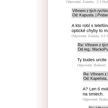
Odpovedať
Známka: -3.3
Hod
Vlhnem z tých rychlo
Od: Kapusta. | Prida
A kto robí s telefó
optické chyby to m
Odpovedať
Známka: 0.0
Re: Vlhnem z tých
Od reg.: MackoPu
Ty budes urcite 
Odpovedať
Hodnotiť:
Re: Vlhnem z 
Od: Kapelista.
A? Len tí mob
na smiech.
Odpovedať
Hodno