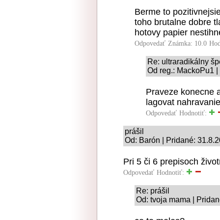
Berme to pozitivnejsi
toho brutalne dobre tla
hotovy papier nestihne
Odpovedať
Známka: 10.0
Hod
Re: ultraradikálny š
Od reg.: MackoPu1 |
Praveze konecne a
lagovat nahravanie
Odpovedať
Hodnotiť:
prášil
Od: Barón | Pridané: 31.8.
Pri 5 či 6 prepisoch ži
Odpovedať
Hodnotiť:
Re: prášil
Od: tvoja mama | Pridan