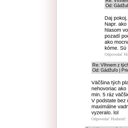
Re: Vlhnem
Od: Gádžuľ
Daj pokoj,
Napr. ako
hlasom vo
pozadí poč
ako mocná
kóme. Sú 
Odpovedať
Ho
Re: Vlhnem z tých
Od: Gádžuľo | Pri
Väčšina tých pl
nehovoriac ako
min. 5 ráz väčš
V podstate bez r
maximálne vadný
vyzeralo. lol
Odpovedať
Hodnotiť: