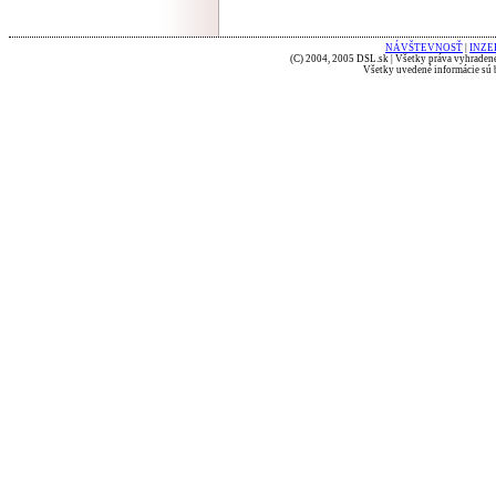
NÁVŠTEVNOSŤ
|
INZE
(C) 2004, 2005 DSL.sk | Všetky práva vyhradené
Všetky uvedené informácie sú b