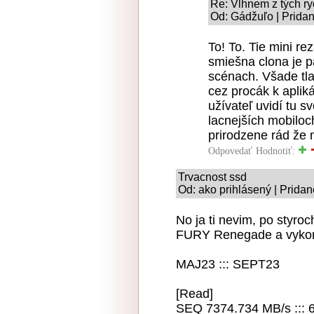
Re: Vlhnem z tých ry
Od: Gádžuľo | Pridan
To! To. Tie mini r
smiešna clona je 
scénach. Všade tla
cez procák k aplikác
užívateľ uvidí tu s
lacnejších mobiloc
prirodzene rád že 
Odpovedať
Hodnotiť:
Trvacnost ssd
Od: ako prihlásený | Pridan
No ja ti nevim, po styr
FURY Renegade a vykon 
MAJ23 ::: SEPT23
[Read]
SEQ 7374.734 MB/s ::: 