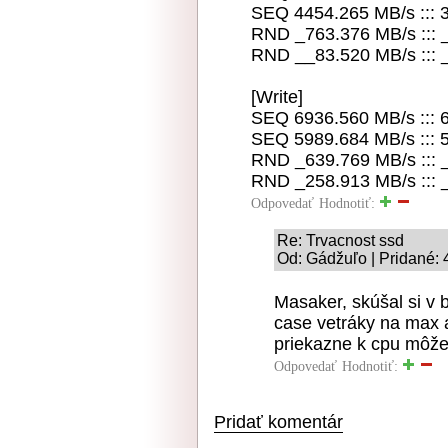
SEQ 4454.265 MB/s ::: 
RND _763.376 MB/s ::: 
RND __83.520 MB/s ::: 
[Write]
SEQ 6936.560 MB/s ::: 
SEQ 5989.684 MB/s ::: 
RND _639.769 MB/s ::: 
RND _258.913 MB/s ::: 
Odpovedať
Hodnotiť:
Re: Trvacnost ssd
Od: Gádžuľo | Pridané: 
Masaker, skúšal si v 
case vetráky na max a
priekazne k cpu môže
Odpovedať
Hodnotiť:
Pridať komentár