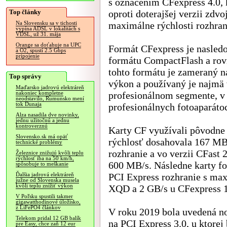
s označením CFexpress 4.0, 
Top články
oproti doterajšej verzii zdv
maximálne rýchlosti rozhran
Na Slovensku sa v tichosti
vypína ADSL v lokalitách s
VDSL, už 31. mája
Orange sa doťahuje na UPC
Formát CFexpress je nasle
a O2, spustí 2.5 Gbps
pripojenie
formátu CompactFlash a rov
tohto formátu je zameraný n
Top správy
výkon a používaný je najmä
Maďarsko jadrovú elektráreň
profesionálnom segmente, v
nakoniec kompletne
neodstavilo, Rumunsko mení
tok Dunaja
profesionálnych fotoaparáto
Alza nasadila dve novinky,
jednu užitočnú a jednu
kontroverznú
Karty CF využívali pôvodne 
Slovensko.sk má opäť
rýchlosť dosahovala 167 MB
technické problémy
rozhranie a vo verzii CFast
Železnice znižujú kvôli teplu
rýchlosť iba na 50 km/h,
600 MB/s. Následne karty f
spôsobuje to meškanie
PCI Express rozhranie s max
Ďalšia jadrová elektráreň
južne od Slovenska musela
kvôli teplu znížiť výkon
XQD a 2 GB/s u CFexpress 1
V Poľsku spustili takmer
gigawatthodinové úložisko,
z LiFePO4 článkov
V roku 2019 bola uvedená no
Telekom pridal 12 GB balík
na PCI Express 3.0, u ktorej
pre Easy, chce zaň 12 eur