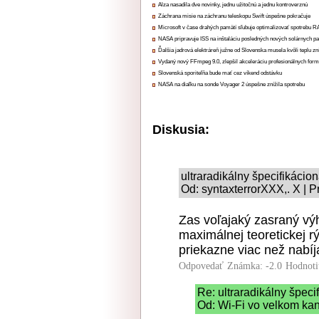
Alza nasadila dve novinky, jednu užitočnú a jednu kontroverznú
Záchrana misie na záchranu teleskopu Swift úspešne pokračuje
Microsoft v čase drahých pamätí sľubuje optimalizovať spotrebu
NASA pripravuje ISS na inštaláciu posledných nových solárnych p
Ďalšia jadrová elektráreň južne od Slovenska musela kvôli teplu zn
Vydaný nový FFmpeg 9.0, zlepšil akceleráciu profesionálnych form
Slovenská sporiteľňa bude mať cez víkend odstávku
NASA na diaľku na sonde Voyager 2 úspešne znížila spotrebu
Diskusia:
ultraradikálny špecifikácio
Od: syntaxterrorXXX,. X | P
Zas voľajaký zasraný vý
maximálnej teoretickej r
priekazne viac než nabíj
Odpovedať
Známka: -2.0
Hodnoti
Re: ultraradikálny špeci
Od: Wi-Fi vo velkom kan