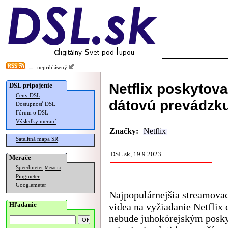
neprihlásený
Netflix poskytova
DSL pripojenie
Ceny DSL
dátovú prevádzku
Dostupnosť DSL
Fórum o DSL
Výsledky meraní
Značky:
Netflix
Satelitná mapa SR
DSL.sk, 19.9.2023
Merače
Speedmeter
Merania
Pingmeter
Googlemeter
Najpopulárnejšia streamovac
Hľadanie
videa na vyžiadanie Netflix 
nebude juhokórejským posk