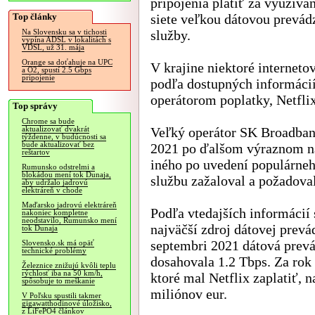
pripojenia platiť za využívan
Top články
siete veľkou dátovou prevád
služby.
Na Slovensku sa v tichosti
vypína ADSL v lokalitách s
VDSL, už 31. mája
Orange sa doťahuje na UPC
V krajine niektoré interneto
a O2, spustí 2.5 Gbps
pripojenie
podľa dostupných informácií
operátorom poplatky, Netflix
Top správy
Chrome sa bude
Veľký operátor SK Broadban
aktualizovať dvakrát
týždenne, v budúcnosti sa
bude aktualizovať bez
2021 po ďalšom výraznom ná
reštartov
iného po uvedení populárne
Rumunsko odstrelmi a
blokádou mení tok Dunaja,
službu zažaloval a požadoval
aby udržalo jadrovú
elektráreň v chode
Maďarsko jadrovú elektráreň
Podľa vtedajších informácií 
nakoniec kompletne
neodstavilo, Rumunsko mení
najväčší zdroj dátovej prev
tok Dunaja
septembri 2021 dátová prevá
Slovensko.sk má opäť
technické problémy
dosahovala 1.2 Tbps. Za ro
Železnice znižujú kvôli teplu
rýchlosť iba na 50 km/h,
ktoré mal Netflix zaplatiť, 
spôsobuje to meškanie
miliónov eur.
V Poľsku spustili takmer
gigawatthodinové úložisko,
z LiFePO4 článkov