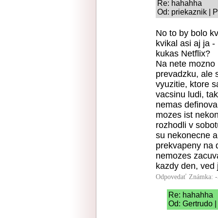
Re: hahahha
Od: priekaznik | 
No to by bolo kv
kvikal asi aj ja
kukas Netflix?
Na nete mozno n
prevadzku, ale 
vyuzitie, ktore 
vacsinu ludi, t
nemas definovan
mozes ist nekone
rozhodli v sobot
su nekonecne a 
prekvapeny na do
nemozes zacuvat
kazdy den, ved j
Odpovedať
Známka: -
Re: hahahha
Od: Gertrudo |