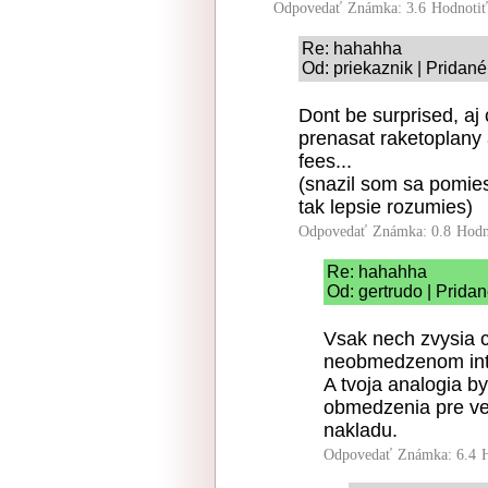
Odpovedať
Známka: 3.6
Hodnoti
Re: hahahha
Od: priekaznik | Pridan
Dont be surprised, aj 
prenasat raketoplany
fees...
(snazil som sa pomies
tak lepsie rozumies)
Odpovedať
Známka: 0.8
Hodn
Re: hahahha
Od: gertrudo | Prida
Vsak nech zvysia 
neobmedzenom int
A tvoja analogia by
obmedzenia pre ve
nakladu.
Odpovedať
Známka: 6.4