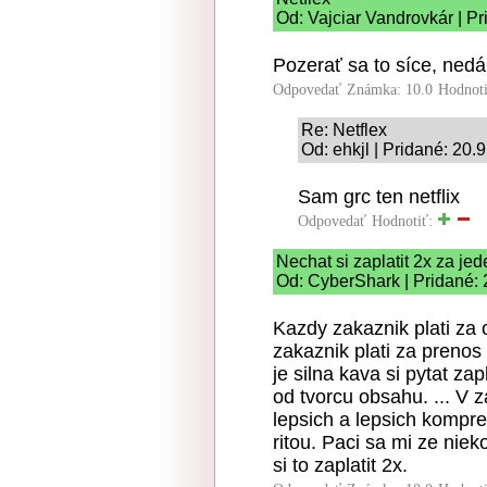
Od: Vajciar Vandrovkár | P
Pozerať sa to síce, nedá 
Odpovedať
Známka: 10.0
Hodnot
Re: Netflex
Od: ehkjl | Pridané: 20.
Sam grc ten netflix
Odpovedať
Hodnotiť:
Nechat si zaplatit 2x za je
Od: CyberShark | Pridané: 
Kazdy zakaznik plati za
zakaznik plati za prenos
je silna kava si pytat za
od tvorcu obsahu. ... V 
lepsich a lepsich kompr
ritou. Paci sa mi ze nie
si to zaplatit 2x.