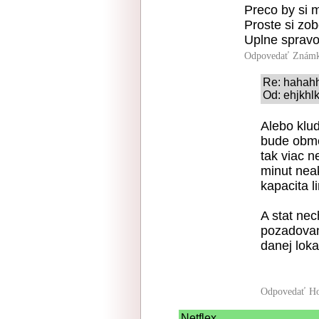
Preco by si m
Proste si zob
Uplne spravo
Odpovedať
Známk
Re: hahah
Od: ehjkhlk
Alebo klu
bude obme
tak viac n
minut nea
kapacita l
A stat nec
pozadovan
danej loka
Odpovedať
Ho
Netflex