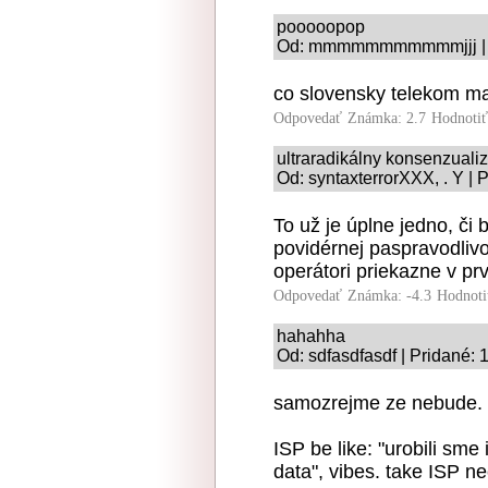
pooooopop
Od: mmmmmmmmmmmjjj | Pr
co slovensky telekom mal 
Odpovedať
Známka: 2.7
Hodnoti
ultraradikálny konsenzual
Od: syntaxterrorXXX, . Y | 
To už je úplne jedno, či
povidérnej paspravodliv
operátori priekazne v pr
Odpovedať
Známka: -4.3
Hodnoti
hahahha
Od: sdfasdfasdf | Pridané: 
samozrejme ze nebude. v
ISP be like: "urobili sme 
data", vibes. take ISP nec