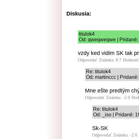
Diskusia:
titulok4
Od: qweqweqwe | Pridané: 
vzdy ked vidim SK tak p
Odpovedať
Známka: 8.7
Hodnoti
Re: titulok4
Od: martinccc | Pridané
Mne ešte predtým ch
Odpovedať
Známka: -2.0
Hod
Re: titulok4
Od: _iso | Pridané: 
Sk-SK
Odpovedať
Známka: -2.0