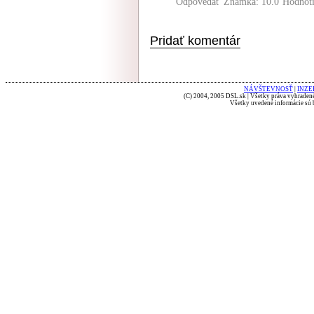
Odpovedať
Známka: 10.0
Hodnot
Pridať komentár
NÁVŠTEVNOSŤ
|
INZE
(C) 2004, 2005 DSL.sk | Všetky práva vyhradené
Všetky uvedené informácie sú b