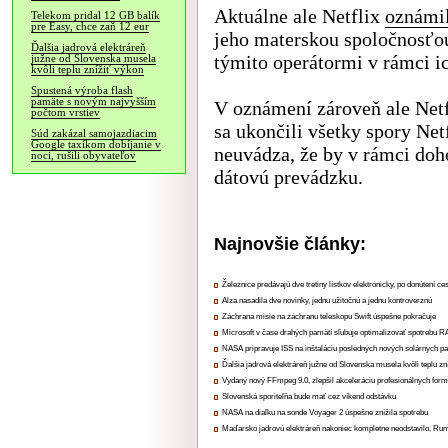
Aktuálne ale Netflix
oznámi
Telekom pridal 12 GB balík
pre Easy, chce zaň 12 eur
jeho materskou spoločnosťou
Ďalšia jadrová elektráreň
týmito operátormi v rámci ic
južne od Slovenska musela
kvôli teplu znížiť výkon
Spustená výroba flash
pamäte s novým najvyšším
V oznámení zároveň ale Netf
počtom vrstiev
sa ukončili všetky spory Ne
Súd zakázal samojazdiacim
Google taxíkom dobíjanie v
neuvádza, že by v rámci doho
noci, rušili obyvateľov
dátovú prevádzku.
Najnovšie články:
Železnice predávajú dve tretiny lístkov elektronicky, po donútení ce
Alza nasadila dve novinky, jednu užitočnú a jednu kontroverznú
Záchrana misie na záchranu teleskopu Swift úspešne pokračuje
Microsoft v čase drahých pamätí sľubuje optimalizovať spotrebu
NASA pripravuje ISS na inštaláciu posledných nových solárnych p
Ďalšia jadrová elektráreň južne od Slovenska musela kvôli teplu zn
Vydaný nový FFmpeg 9.0, zlepšil akceleráciu profesionálnych form
Slovenská sporiteľňa bude mať cez víkend odstávku
NASA na diaľku na sonde Voyager 2 úspešne znížila spotrebu
Maďarsko jadrovú elektráreň nakoniec kompletne neodstavilo, Ru