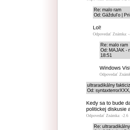
Re: malo ram
Od: GážduI'o | Pr
Lol!
Odpovedať
Známka: -
Re: malo ram
Od: MAJAK - ne
18:51
Windows Vist
Odpovedať
Známk
ultraradikálny faktic
Od: syntaxterrorXXX,
Kedy sa to bude d
politickej diskusie
Odpovedať
Známka: -2.6
Re: ultraradikálny