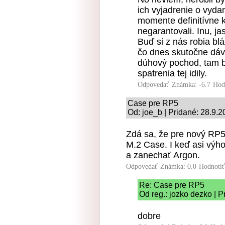
ich vyjadrenie o vyda
momente definitívne 
negarantovali. Inu, j
Buď si z nás robia bl
čo dnes skutočne dáv
dúhový pochod, tam b
spatrenia tej idily.
Odpovedať
Známka: -6.7
Hod
Case pre RP5
Od: joe_b | Pridané: 28.9.
Zdá sa, že pre nový RP5
M.2 Case. I keď asi výho
a zanechať Argon.
Odpovedať
Známka: 0.0
Hodnoti
Re: Case pre RP5
Od reg.: jozko dezko | 
dobre