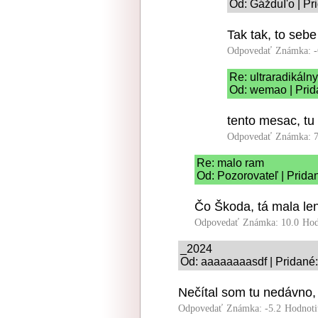
Od: GážduI'o | Pr
Tak tak, to seb
Odpovedať
Známka: -
Re: ultraradikálny
Od: wemao | Prid
tento mesac, tu
Odpovedať
Známka: 7
Re: malo ram
Od: Pozorovateľ | Prida
Čo Škoda, tá mala l
Odpovedať
Známka: 10.0
Hod
_2024
Od: aaaaaaaasdf | Pridané:
Nečítal som tu nedávno,
Odpovedať
Známka: -5.2
Hodnoti