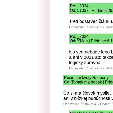
Re: _2024
Od: 31337 | Pridané: 28
Tretí odstavec článku
Odpovedať
Známka: 9.4
Hodn
Re: _2024
Od: XMen | Pridané: 6.
No ved nebude lebo b
a ani v 2021 atd takze
logicky spravna.
Odpovedať
Známka: 6.7
Hodn
Posielam kvety Rspberry
Od: Tomek ma bobek | Prid
Čo si má človek myslieť 
ani v blízkej budúcnosti
Odpovedať
Známka: 4.5
Hodnoti