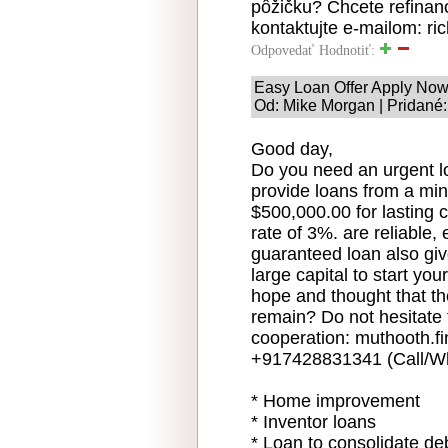
pôžičku? Chcete refinanc
kontaktujte e-mailom: 
Odpovedať
Hodnotiť:
Easy Loan Offer Apply No
Od: Mike Morgan | Pridané:
Good day,
Do you need an urgent lo
provide loans from a m
$500,000.00 for lasting c
rate of 3%. are reliable,
guaranteed loan also gi
large capital to start yo
hope and thought that th
remain? Do not hesitate 
cooperation: muthooth.
+917428831341 (Call/Wh
* Home improvement
* Inventor loans
* Loan to consolidate de