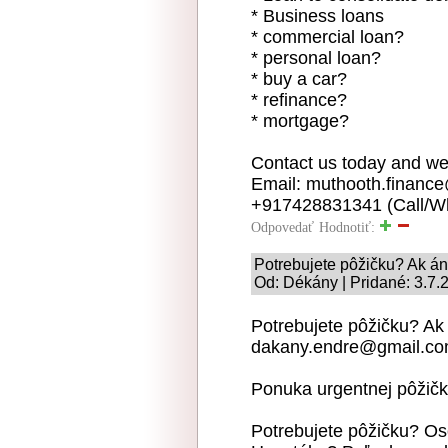
* Business loans
* commercial loan?
* personal loan?
* buy a car?
* refinance?
* mortgage?
Contact us today and we 
Email: muthooth.finan
+917428831341 (Call/Wh
Odpovedať
Hodnotiť:
Potrebujete pôžičku? Ak á
Od: Dékány | Pridané: 3.7.
Potrebujete pôžičku? Ak
dakany.endre@gmail.c
Ponuka urgentnej pôžičk
Potrebujete pôžičku? O