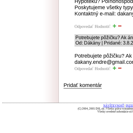
Hypotéku? Poľnohospodá
Poskytujeme všetky typy
Kontaktný e-mail: daka
Odpovedať
Hodnotiť:
Potrebujete pôžičku? Ak á
Od: Dákány | Pridané: 3.8.
Potrebujete pôžičku? Ak
dakany.endre@gmail.c
Odpovedať
Hodnotiť:
Pridať komentár
NÁVŠTEVNOSŤ
|
INZE
(C) 2004, 2005 DSL.sk | Všetky práva vyhradené
Všetky uvedené informácie sú b