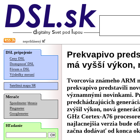
neprihlásený
Prekvapivo preds
DSL pripojenie
Ceny DSL
má vyšší výkon, 
Dostupnosť DSL
Fórum o DSL
Výsledky meraní
Tvorcovia známeho ARM mi
Satelitná mapa SR
prekvapivo predstavili nov
významnými novinkami. Pri
Merače
predchádzajúcich generáci
Speedmeter
Merania
zvýšil výkon, nová generác
Pingmeter
Googlemeter
GHz Cortex-A76 procesore. 
najlacnejšia verzia bude of
Hľadanie
začna dodávať od konca ok