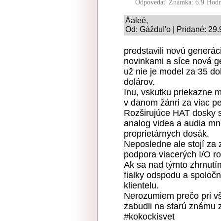
Odpovedať
Známka: 6.9
Hodn
Áaleé,
Od: GážduI'o | Pridané: 29
predstavili novú generá
novinkami a síce nová g
už nie je model za 35 dol
dolárov.
Inu, vskutku priekazne 
v danom žánri za viac p
Rozširujúce HAT dosky s
analog videa a audia mn
proprietárnych dosák.
Neposledne ale stojí za 
podpora viacerých I/O r
Ak sa nad týmto zhrnutí
fialky odspodu a spoloč
klientelu.
Nerozumiem prečo pri vš
zabudli na starú známu zl
#kokockisvet