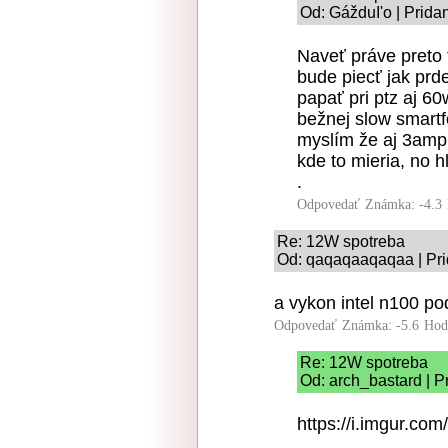
Od: GážduI'o | Prida
Naveť práve preto t
bude piecť jak prd
papať pri ptz aj 6
bežnej slow smartf
myslím že aj 3amp
kde to mieria, no h
.
Odpovedať
Známka: -4.3
Re: 12W spotreba
Od: qaqaqaaqaqaa | Pri
a vykon intel n100 p
Odpovedať
Známka: -5.6
Hod
Re: 12W spotreba
Od: arch_bastard | P
https://i.imgur.co