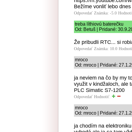
https://m.youtube.com/
Bežíme vonliť lebo dnes 
Odpovedať
Známka: -5.0
Hodnoti
treba líthiovú baterečku
Od: Betuš | Pridané: 30.9.
Že pribudli RTC... si rob
Odpovedať
Známka: 10.0
Hodnot
mroco
Od: mroco | Pridané: 27.1.
ja neviem na čo by my to
využit v kindžaloch, ale
PLC Simatic S7-1200
Odpovedať
Hodnotiť:
mroco
Od: mroco | Pridané: 27.1.
ja chodím na elektroniku
vyhodá,ale ja sa tam vžd