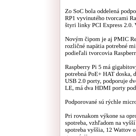
Zo SoC bola oddelená podpor
RP1 vyvinutého tvorcami Ra
štyri linky PCI Express 2.0
Novým čipom je aj PMIC Ren
rozličné napätia potrebné mi
podieľali tvorcovia Raspberr
Raspberry Pi 5 má gigabitov
potrebná PoE+ HAT doska, d
USB 2.0 porty, podporuje dv
LE, má dva HDMI porty pod
Podporované sú rýchle micr
Pri rovnakom výkone sa opro
spotreba, vzhľadom na vyšš
spotreba vyššia, 12 Wattov o