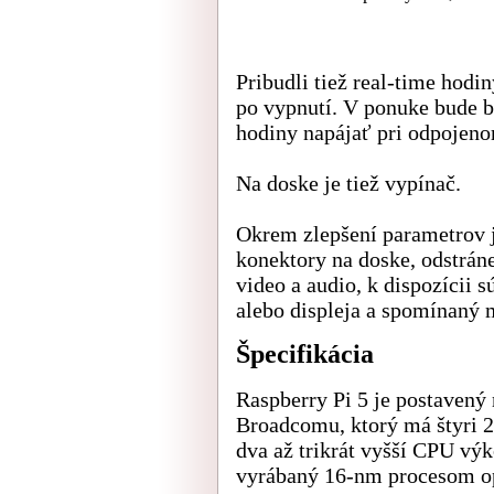
Pribudli tiež real-time hodin
po vypnutí. V ponuke bude ba
hodiny napájať pri odpojeno
Na doske je tiež vypínač.
Okrem zlepšení parametrov j
konektory na doske, odstrán
video a audio, k dispozícii 
alebo displeja a spomínaný 
Špecifikácia
Raspberry Pi 5 je postaven
Broadcomu, ktorý má štyri 2
dva až trikrát vyšší CPU vý
vyrábaný 16-nm procesom o