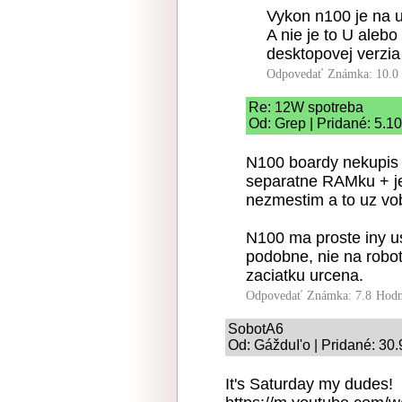
Vykon n100 je na u
A nie je to U aleb
desktopovej verzia
Odpovedať
Známka: 10.0
Re: 12W spotreba
Od: Grep | Pridané: 5.1
N100 boardy nekupis 
separatne RAMku + je 
nezmestim a to uz vob
N100 ma proste iny u
podobne, nie na robot
zaciatku urcena.
Odpovedať
Známka: 7.8
Hodn
SobotA6
Od: GážduI'o | Pridané: 30
It's Saturday my dudes!