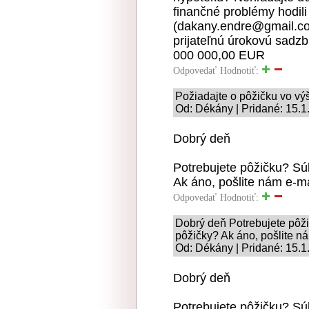
finančné problémy hodili
(dakany.endre@gmail.c
prijateľnú úrokovú sadz
000 000,00 EUR
Odpovedať
Hodnotiť:
Požiadajte o pôžičku vo v
Od: Dékány | Pridané: 15.1
Dobrý deň
Potrebujete pôžičku? S
Ak áno, pošlite nám e-
Odpovedať
Hodnotiť:
Dobrý deň Potrebujete pôž
pôžičky? Ak áno, pošlite 
Od: Dékány | Pridané: 15.1
Dobrý deň
Potrebujete pôžičku? S