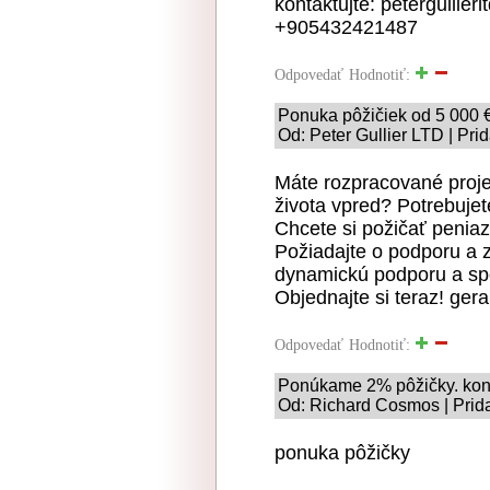
kontaktujte: petergullie
+905432421487
Odpovedať
Hodnotiť:
Ponuka pôžičiek od 5 000 
Od: Peter Gullier LTD | Pri
Máte rozpracované proje
života vpred? Potrebuje
Chcete si požičať penia
Požiadajte o podporu a 
dynamickú podporu a spo
Objednajte si teraz! ge
Odpovedať
Hodnotiť:
Ponúkame 2% pôžičky. kon
Od: Richard Cosmos | Prid
ponuka pôžičky