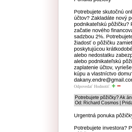
Potrebujete skutočnú on
účtov? Zakladáte nový p
podnikateľskú pôžičku? 
začatie nového financov
sadzbou 2%. Potrebujete
žiadosť o pôžičku zamie
poskytujúcou krátkodobé 
alebo nedostatku zabezp
alebo podnikateľskú pôž
zaplatenie účtov, vyrieš
kúpu a vlastníctvo domu?
dakany.endre@gmail.c
Odpovedať
Hodnotiť:
Potrebujete pôžičky? Ak á
Od: Richard Cosmos | Prid
Urgentná ponuka pôžičk
Potrebujete investora? 