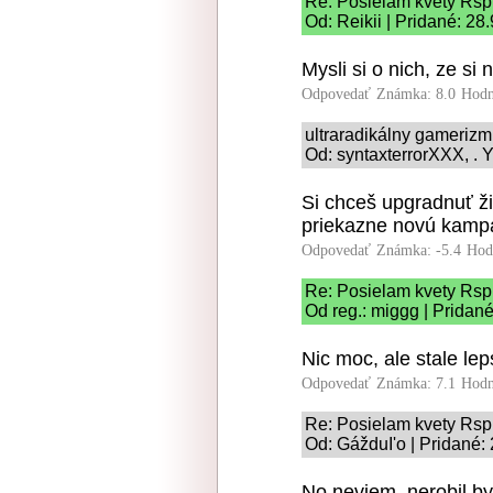
Re: Posielam kvety Rsp
Od: Reikii | Pridané: 28
Mysli si o nich, ze si 
Odpovedať
Známka: 8.0
Hodn
ultraradikálny gameriz
Od: syntaxterrorXXX, . Y
Si chceš upgradnuť ž
priekazne novú kamp
Odpovedať
Známka: -5.4
Hod
Re: Posielam kvety Rsp
Od reg.: miggg | Pridan
Nic moc, ale stale lep
Odpovedať
Známka: 7.1
Hodn
Re: Posielam kvety Rsp
Od: GážduI'o | Pridané:
No neviem, nerobil b