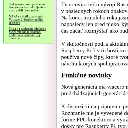
Tvorcovia tiež o vývoji Ras
Súd zakázal samojazdiacim
Google taxíkom dobíjanie v
v posledných rokoch opakoval
noci, rušili obyvateľov
Na konci minulého roka jasne
NASA na diaľku na sonde
Voyager 2 úspešne znížila
naposledy len pred niekoľký
spotrebu
Misia na záchranu teleskopu
čas začať rozmýšlať ako bud
Swift ešte nie je stratená,
podarilo sa spomaliť jej
otáčanie
V skutočnosti podľa aktuáln
Raspberry Pi 5 v tichosti vo
používa nové čipy, ktoré tvo
návrhu ktorých spolupracova
Funkčné novinky
Nová generácia má viacero n
predchádzajúcich generáciác
K dispozícii na pripojenie pe
Rozhranie nie je vyvedené do
forme FPC konektoru a využ
dosky pre Raspberry Pi, tvo