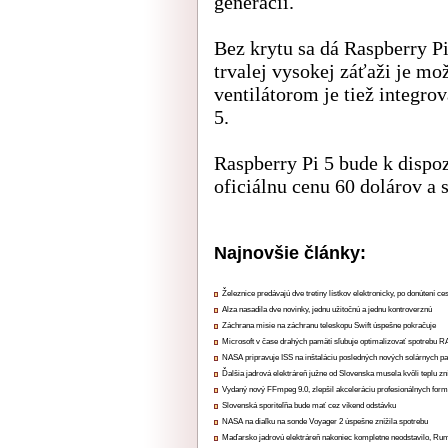
generácii.
Bez krytu sa dá Raspberry Pi
trvalej vysokej záťaži je mo
ventilátorom je tiež integro
5.
Raspberry Pi 5 bude k dispoz
oficiálnu cenu 60 dolárov a 
Najnovšie články:
Železnice predávajú dve tretiny lístkov elektronicky, po donútení ce
Alza nasadila dve novinky, jednu užitočnú a jednu kontroverznú
Záchrana misie na záchranu teleskopu Swift úspešne pokračuje
Microsoft v čase drahých pamätí sľubuje optimalizovať spotrebu
NASA pripravuje ISS na inštaláciu posledných nových solárnych p
Ďalšia jadrová elektráreň južne od Slovenska musela kvôli teplu zn
Vydaný nový FFmpeg 9.0, zlepšil akceleráciu profesionálnych form
Slovenská sporiteľňa bude mať cez víkend odstávku
NASA na diaľku na sonde Voyager 2 úspešne znížila spotrebu
Maďarsko jadrovú elektráreň nakoniec kompletne neodstavilo, Ru