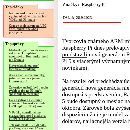
Značky:
Raspberry Pi
Top články
Na Slovensku sa v tichosti
vypína ADSL v lokalitách s
DSL.sk, 28.9.2023
VDSL, už 31. mája
Orange sa doťahuje na UPC
a O2, spustí 2.5 Gbps
pripojenie
Tvorcovia známeho ARM mi
Top správy
Raspberry Pi dnes prekvapi
Maďarsko jadrovú elektráreň
predstavili
novú generáciu R
nakoniec kompletne
neodstavilo, Rumunsko mení
Pi 5 s viacerými významným
tok Dunaja
Slovensko.sk má opäť
novinkami.
technické problémy
Alza nasadila dve novinky,
jednu užitočnú a jednu
Na rozdiel od predchádzajúc
kontroverznú
generácií nová generácia nie
Železnice znižujú kvôli teplu
rýchlosť iba na 50 km/h,
dostupná s predstavením, Ra
spôsobuje to meškanie
5 bude dostupný o mesiac na
Ďalšia jadrová elektráreň
južne od Slovenska musela
októbra. Zároveň bola zvýše
kvôli teplu znížiť výkon
V Poľsku spustili takmer
dispozícii už nie je model za
gigawatthodinové úložisko,
z LiFePO4 článkov
dolárov, najlacnejšia verzia 
Telekom pridal 12 GB balík
pre Easy, chce zaň 12 eur