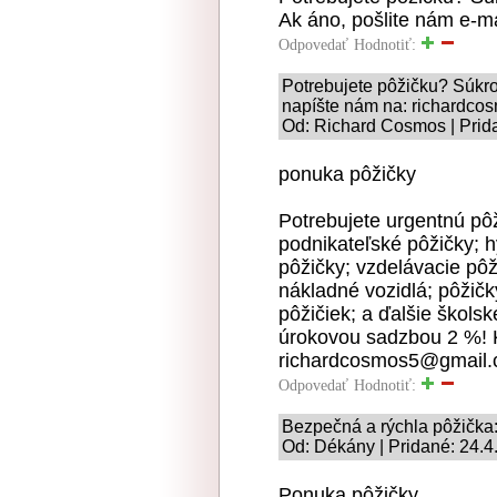
Ak áno, pošlite nám e-
Odpovedať
Hodnotiť:
Potrebujete pôžičku? Súkr
napíšte nám na: richardc
Od: Richard Cosmos | Prid
ponuka pôžičky
Potrebujete urgentnú pô
podnikateľské pôžičky; 
pôžičky; vzdelávacie pôž
nákladné vozidlá; pôžičk
pôžičiek; a ďalšie škols
úrokovou sadzbou 2 %! K
richardcosmos5@gmail
Odpovedať
Hodnotiť:
Bezpečná a rýchla pôžičk
Od: Dékány | Pridané: 24.4
Ponuka pôžičky