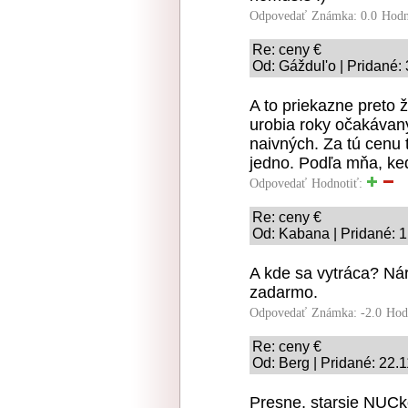
Odpovedať
Známka: 0.0
Hodn
Re: ceny €
Od: GážduI'o | Pridané:
A to priekazne preto ž
urobia roky očakávan
naivných. Za tú cenu t
jedno. Podľa mňa, keď
Odpovedať
Hodnotiť:
Re: ceny €
Od: Kabana | Pridané: 
A kde sa vytráca? Nár
zadarmo.
Odpovedať
Známka: -2.0
Hod
Re: ceny €
Od: Berg | Pridané: 22.
Presne, starsie NUCko