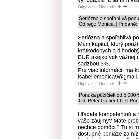
Odpovedať
Hodnotiť:
Seriózna a spoľahlivá ponu
Od reg.: Monica. | Pridané:
Seriózna a spoľahlivá p
Mám kapitál, ktorý použ
krátkodobých a dlhodob
EUR akejkoľvek vážnej o
sadzbou 3%.
Pre viac informácií ma k
isabellemonica9@gmail
Odpovedať
Hodnotiť:
Ponuka pôžičiek od 5 000 
Od: Peter Gullier LTD | Pri
Hľadáte kompetentnú a n
vaše záujmy? Máte prob
nechce pomôcť? Tu si mô
dostupné peniaze za níz