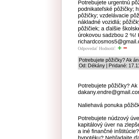
Potrebujete urgentnú pô
podnikateľské pôžičky; 
pôžičky; vzdelávacie pôž
nákladné vozidlá; pôžičk
pôžičiek; a ďalšie škols
úrokovou sadzbou 2 %! K
richardcosmos5@gmail
Odpovedať
Hodnotiť:
Potrebujete pôžičky? Ak á
Od: Dékány | Pridané: 17.1
Potrebujete pôžičky? Ak 
dakany.endre@gmail.c
Naliehavá ponuka pôžič
Potrebujete núdzový úver
kapitálový úver na zlep
a iné finančné inštitúci
hypotéku? Nehľadajte ďa