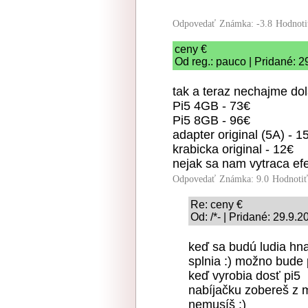
Odpovedať
Známka: -3.8
Hodnoti
ceny €
Od reg.: pauco | Pridané: 2
tak a teraz nechajme do
Pi5 4GB - 73€
Pi5 8GB - 96€
adapter original (5A) - 1
krabicka original - 12€
nejak sa nam vytraca efe
Odpovedať
Známka: 9.0
Hodnoti
Re: ceny €
Od: /*- | Pridané: 29.9.
keď sa budú ludia hna
splnia :) možno bude
keď vyrobia dosť pi5
nabíjačku zobereš z 
nemusíš :)