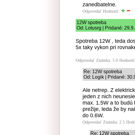
zanedbatelne.
Odpovedať
Hodnotiť:
12W spotreba
Od: Lotusrg | Pridané: 29.9
Spotreba 12W , teda dos
5x taky vykon pri rovnak
Odpovedať
Známka: 5.0
Hodnoti
Re: 12W spotreba
Od: Logik | Pridané: 30
Ale netrep. Z elektric
jeden z nich neunesi
max. 1.5W a to budú 
prežije, leda že by na
do 0.6W.
Odpovedať
Známka: 2.5
Hodn
Re: 12W spotreba