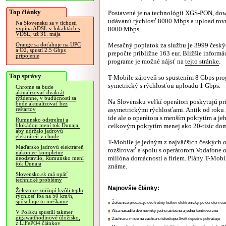
Top články
Postavené je na technológii XGS-PON, do
udávanú rýchlosť 8000 Mbps a upload rov
Na Slovensku sa v tichosti
8000 Mbps.
vypína ADSL v lokalitách s
VDSL, už 31. mája
Mesačný poplatok za službu je 3999 český
Orange sa doťahuje na UPC
a O2, spustí 2.5 Gbps
prepočte približne 163 eur. Bližšie inform
pripojenie
programe je možné nájsť na
tejto stránke
.
Top správy
T-Mobile zároveň so spustením 8 Gbps prog
symetrický s rýchlosťou uploadu 1 Gbps.
Chrome sa bude
aktualizovať dvakrát
týždenne, v budúcnosti sa
Na Slovensku veľkí operátori poskytujú pr
bude aktualizovať bez
asymetrickými rýchlosťami. Antik od roku 
reštartov
ide ale o operátora s menším pokrytím a jeh
Rumunsko odstrelmi a
celkovým pokrytím menej ako 20-tisíc dom
blokádou mení tok Dunaja,
aby udržalo jadrovú
elektráreň v chode
T-Mobile je jedným z najväčších českých o
Maďarsko jadrovú elektráreň
rozširovať a spolu s operátorom Vodafone 
nakoniec kompletne
milióna domácností a firiem. Plány T-Mobil
neodstavilo, Rumunsko mení
tok Dunaja
známe.
Slovensko.sk má opäť
technické problémy
Najnovšie články:
Železnice znižujú kvôli teplu
rýchlosť iba na 50 km/h,
spôsobuje to meškanie
Železnice predávajú dve tretiny lístkov elektronicky, po donútení ce
Alza nasadila dve novinky, jednu užitočnú a jednu kontroverznú
V Poľsku spustili takmer
gigawatthodinové úložisko,
Záchrana misie na záchranu teleskopu Swift úspešne pokračuje
z LiFePO4 článkov