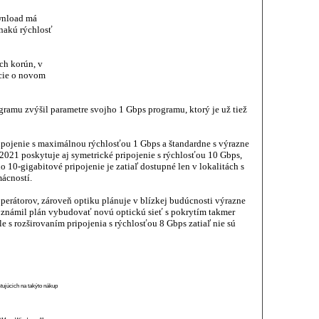
wnload má
nakú rýchlosť
ch korún, v
ácie o novom
ramu zvýšil parametre svojho 1 Gbps programu, ktorý je už tiež
ipojenie s maximálnou rýchlosťou 1 Gbps a štandardne s výrazne
2021 poskytuje aj symetrické pripojenie s rýchlosťou 10 Gbps,
o 10-gigabitové pripojenie je zatiaľ dostupné len v lokalitách s
ácností.
perátorov, zároveň optiku plánuje v blízkej budúcnosti výrazne
oznámil plán vybudovať novú optickú sieť s pokrytím takmer
e s rozširovaním pripojenia s rýchlosťou 8 Gbps zatiaľ nie sú
stujúcich na takýto nákup