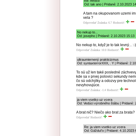
Re: mroco
Od: tak ano | Pridané: 2.10.2023 1
A tam na okupovanom uzemi im k
vela ?
Odpovedať
Známka: 6.7
Hodnotiť:
No nekup to...
Od: josepho | Pridané: 2.10.2023 15:13
No nekup to, když je to tak levný... :-)
Odpovedať
Známka: 10.0
Hodnotiť:
ultraumiernený prakticizmus
Od: syntaxterrorXXX, . Y | Pridané: 2.1
To sú už len také posledné záchvevy
kde sa v prvej polovici sekundy nem
čo sú odchýlky a odozvy pre techno
nevyhovujúce.
Odpovedať
Známka: -1.4
Hodnotiť:
ja viem vsetko uz vcera
Od: Vedúci výrobného štábu | Pridané: 
A brat nič? Niečo ako brat za brata?
Odpovedať
Hodnotiť:
Re: ja viem vsetko uz vcera
Od: GážduI'o | Pridané: 4.10.2023 