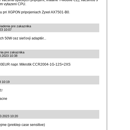
 vacsina optickych pripojeni, vratane T-Mobile CZ), vacsinou s
nom vytazeni CPU.
aju pri XGPON pripojeniach Zyxel AX7501-B0.
riadenia pre zakaznika
23 10:07
ch 50W cez sieťový adaptér...
nia pre zakaznika
0.2023 10:38
600EUR napr. Mikrotik CCR2004-1G-12S+2XS
3 10:19
7/
sacne
0.2023 10:20
me (preklep case sensitive)