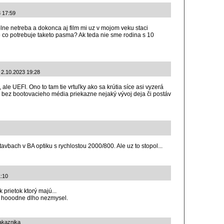
3 17:59
plne netreba a dokonca aj film mi uz v mojom veku staci
 co potrebuje taketo pasma? Ak teda nie sme rodina s 10
: 2.10.2023 19:28
, ale UEFI. Ono to tam tie vrtuľky ako sa krútia síce asi vyzerá
 bez bootovacieho média priekazne nejaký vývoj deja či postáv
vbach v BA optiku s rychlostou 2000/800. Ale uz to stopol...
1:10
k prietok ktorý majú...
te hooodne dlho nezmysel.
zakaznika