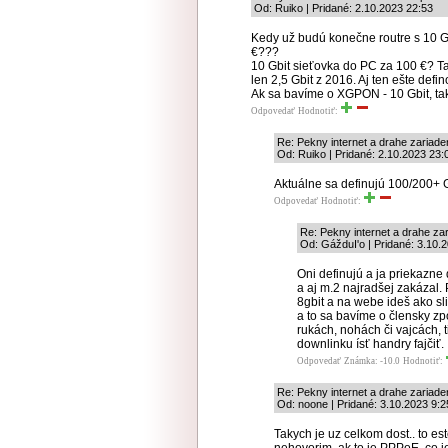
Od: Ruiko | Pridané: 2.10.2023 22:53
Kedy už budú konečne routre s 10 Gb
€???
10 Gbit sieťovka do PC za 100 €? Tak
len 2,5 Gbit z 2016. Aj ten ešte defin
Ak sa bavíme o XGPON - 10 Gbit, tak
Odpovedať
Hodnotiť:
Re: Pekny internet a drahe zariade
Od: Ruiko | Pridané: 2.10.2023 23:
Aktuálne sa definujú 100/200+ Gb
Odpovedať
Hodnotiť:
Re: Pekny internet a drahe za
Od: GážduI'o | Pridané: 3.10.
Oni definujú a ja priekazne
a aj m.2 najradšej zakázal.
8gbit a na webe ideš ako sl
a to sa bavíme o člensky zp
rukách, nohách či vajcách, 
downlinku ísť handry fajčiť.
Odpovedať
Známka: -10.0
Hodnotiť:
Re: Pekny internet a drahe zariade
Od: noone | Pridané: 3.10.2023 9:2
Takych je uz celkom dost.. to es