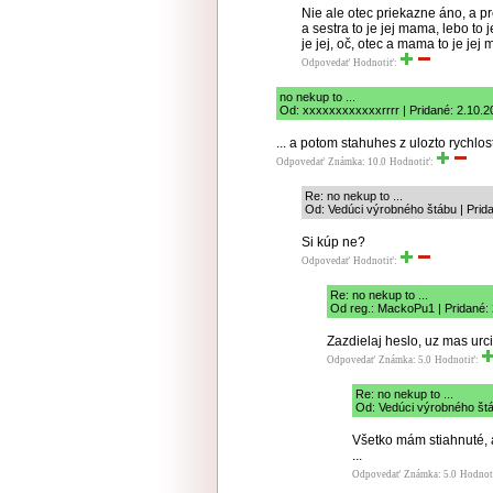
Nie ale otec priekazne áno, a pre
a sestra to je jej mama, lebo to je
je jej, oč, otec a mama to je jej
Odpovedať
Hodnotiť:
no nekup to ...
Od: xxxxxxxxxxxxrrrr | Pridané: 2.10.2
... a potom stahuhes z ulozto rychlo
Odpovedať
Známka: 10.0
Hodnotiť:
Re: no nekup to ...
Od: Vedúci výrobného štábu | Prid
Si kúp ne?
Odpovedať
Hodnotiť:
Re: no nekup to ...
Od reg.: MackoPu1 | Pridané:
Zazdielaj heslo, uz mas urci
Odpovedať
Známka: 5.0
Hodnotiť:
Re: no nekup to ...
Od: Vedúci výrobného štá
Všetko mám stiahnuté, a
...
Odpovedať
Známka: 5.0
Hodnot