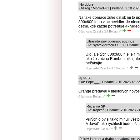
No dobre
Od reg.: MackoPu1 | Pridané: 2.10.202
Na take domace zutie dsl.sk mi to u
800x600 lebo viac nevidim. Je nieco
detmi, kde kazde potrebuje 4k video
Odpovedať
Známka: 2.0
Hodnotiť:
ultraradikálny objasňovačizmus
Od: syntaxterrorXXX, . Y | Pridané
Ujo, ale tých 800x600 nie je film
ako že začína Rambo trojka, ale
nečakajte.
Odpovedať
Známka: 0.0
Hodnotiť:
aj na SK
Od: Pepe___ | Pridané: 2.10.2023 18:22
Orange predaval v niektorych novosta
Odpovedať
Hodnotiť:
Re: aj na SK
Od: Kapitaň | Pridané: 2.10.2023 2
Prirýchlo by si takto minuli všeto
A dávať také rýchlosti bude eš
Odpovedať
Hodnotiť:
Pekny internet a drahe zariadenia pre 