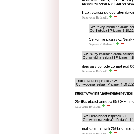
nehovorim, ak to je PPPoE, co je
biedou zvladnu 6-8 Gbit pri pl
Napr. svajciarski operatori dav
Odpovedať
Hodnotiť:
Re: Pekny internet a drahe za
Od: Kebaba | Pridané: 3.10.20
Celkom je pažravý... Nejaký
Odpovedať
Hodnotiť:
Re: Pekny internet a drahe zariade
Od: ocividna_zebra3 | Pridané: 4.1
daju sa v pohode zohnat pod 
Odpovedať
Hodnotiť:
Treba hladat inspiracie v CH
Od: vyocena_zebra | Pridané: 4.10.202
https://www.init7.net/en/internet/fiber
25GB/s obojstranne za 65 CHF me
Odpovedať
Hodnotiť:
Re: Treba hladat inspiracie v CH
Od: vyocena_zebra2 | Pridané: 4.1
mal som na mysli 25Gb samozrej
Odpovedať
Hodnotiť: