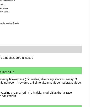
 RAM vo Windows 11
anelov
ížiť výkon
átov videa
munsko mení tok Dunaja
u a nech zobere aj sestru
10.2023 14:51
emecky telekom ma (minimalne) dve dcery, ktore su sestry. O
ic nehovori - nevieme ani ci nejaku ma, alebo ma brata, alebo
vacsinou rozne, jedna je krajsia, mudrejsia, druha zase
s tym zmierit.