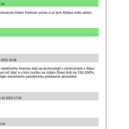
4:54
onecne Anton Pavlovic povie ci je tych 8Gbps malo alebo
0.2023 16:08
 dedičného hriechu dial-up technológií s rýchlosťami v Xbps,
usí nič diať a v tom zvyšku sa zúfalo žhaví drát na 150-300%,
lógie masívneho paralelizmu priekazne absolútne
2.10.2023 17:20
6:34