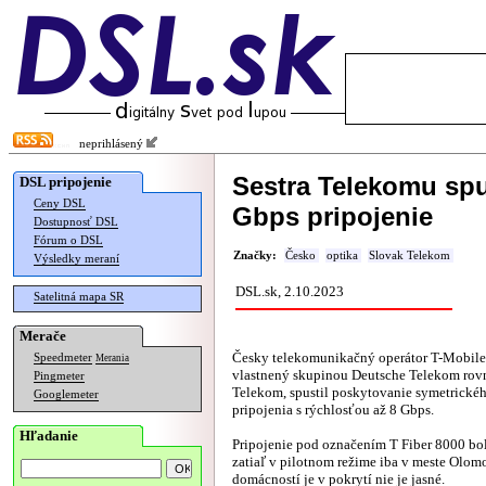
neprihlásený
Sestra Telekomu spu
DSL pripojenie
Ceny DSL
Gbps pripojenie
Dostupnosť DSL
Fórum o DSL
Značky:
Česko
optika
Slovak Telekom
Výsledky meraní
DSL.sk, 2.10.2023
Satelitná mapa SR
Merače
Česky telekomunikačný operátor T-Mobile,
Speedmeter
Merania
vlastnený skupinou Deutsche Telekom rov
Pingmeter
Telekom, spustil poskytovanie symetrické
Googlemeter
pripojenia s rýchlosťou až 8 Gbps.
Hľadanie
Pripojenie pod označením T Fiber 8000 bo
zatiaľ v pilotnom režime iba v meste Olom
domácností je v pokrytí nie je jasné.