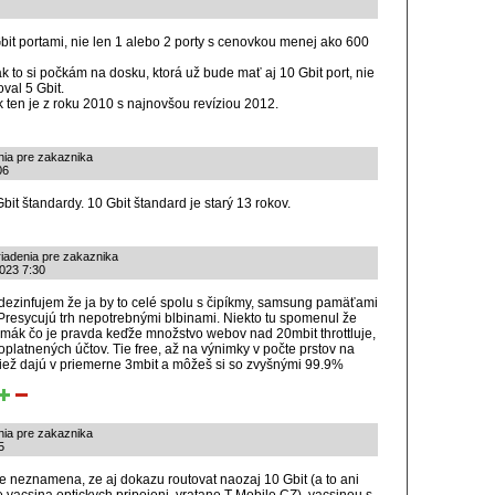
it portami, nie len 1 alebo 2 porty s cenovkou menej ako 600
 to si počkám na dosku, ktorá už bude mať aj 10 Gbit port, nie
oval 5 Gbit.
 ten je z roku 2010 s najnovšou revíziou 2012.
nia pre zakaznika
06
it štandardy. 10 Gbit štandard je starý 13 rokov.
riadenia pre zakaznika
2023 7:30
 dezinfujem že ja by to celé spolu s čipíkmy, samsung pamäťami
 Presycujú trh nepotrebnými blbinami. Niekto tu spomenul že
imák čo je pravda keďže množstvo webov nad 20mbit throttluje,
oplatnených účtov. Tie free, až na výnimky v počte prstov na
tiež dajú v priemerne 3mbit a môžeš si so zvyšnými 99.9%
nia pre zakaznika
5
te neznamena, ze aj dokazu routovat naozaj 10 Gbit (a to ani