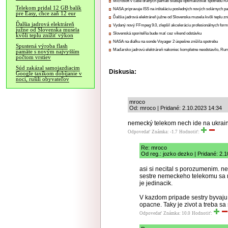
Microsoft v čase drahých pamätí sľubuje optimalizovať spotrebu
Telekom pridal 12 GB balík
NASA pripravuje ISS na inštaláciu posledných nových solárnych p
pre Easy, chce zaň 12 eur
Ďalšia jadrová elektráreň južne od Slovenska musela kvôli teplu zn
Ďalšia jadrová elektráreň
Vydaný nový FFmpeg 9.0, zlepšil akceleráciu profesionálnych form
južne od Slovenska musela
Slovenská sporiteľňa bude mať cez víkend odstávku
kvôli teplu znížiť výkon
NASA na diaľku na sonde Voyager 2 úspešne znížila spotrebu
Spustená výroba flash
Maďarsko jadrovú elektráreň nakoniec kompletne neodstavilo, Ru
pamäte s novým najvyšším
počtom vrstiev
Súd zakázal samojazdiacim
Diskusia:
Google taxíkom dobíjanie v
noci, rušili obyvateľov
mroco
Od: mroco | Pridané: 2.10.2023 14:34
nemecký telekom nech ide na ukrain
Odpovedať
Známka: -1.7
Hodnotiť:
Re: mroco
Od reg.: jozko dezko | Pridané: 2.
asi si necital s porozumenim. n
sestre nemeckeho telekomu sa n
je jedinacik.
V kazdom pripade sestry byvaju 
opacne. Taky je zivot a treba sa 
Odpovedať
Známka: 10.0
Hodnotiť: