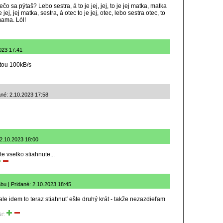
čo sa pýtaš? Lebo sestra, á to je jej, jej, to je jej matka, matka
 jej, jej matka, sestra, á otec to je jej, otec, lebo sestra otec, to
 mama. Lól!
023 17:41
stou 100kB/s
ané: 2.10.2023 17:58
 2.10.2023 18:00
te vsetko stiahnute...
bu | Pridané: 2.10.2023 18:45
le idem to teraz stiahnuť ešte druhý krát - takže nezazdieľam
iť: