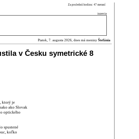
Za poslednú hodinu: 47 meraní
inzercia
Piatok, 7. augusta 2026, dnes má meniny
Štefánia
stila v Česku symetrické 8
 ktorý je
nako ako Slovak
ho optického
lo spustené
ouc, koľko