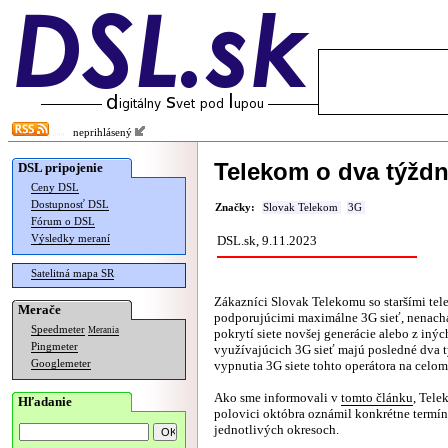
neprihlásený
Telekom o dva týžd
DSL pripojenie
Ceny DSL
Dostupnosť DSL
Značky:
Slovak Telekom
3G
Fórum o DSL
Výsledky meraní
DSL.sk, 9.11.2023
Satelitná mapa SR
Zákazníci Slovak Telekomu so staršími tel
Merače
podporujúcimi maximálne 3G sieť, nenachá
Speedmeter
Merania
pokrytí siete novšej generácie alebo z in
Pingmeter
využívajúcich 3G sieť majú posledné dva 
Googlemeter
vypnutia 3G siete tohto operátora na celom
Ako sme informovali v
tomto článku
, Tele
Hľadanie
polovici októbra oznámil konkrétne termí
jednotlivých okresoch.