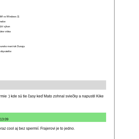
 RAM vo Windows 11
anelov
ížiť výkon
átov videa
munsko mení tok Dunaja
 obyvateľov
mie :) kde sú tie časy keď Mato zohnal sviečky a napustil Kike
 13:09
az cool aj bez spermií. Frajerovi je to jedno.