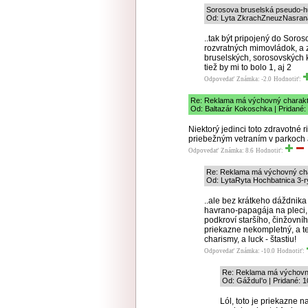
Sorosova bruselská pseudo-
Od: Lyta ZkrachZneuzNasraná
..tak být pripojený do Soro
rozvratných mimovládok, a z
bruselských, sorosovských ka
tiež by mi to bolo 1, aj 2
Odpovedať
Známka: -2.0
Hodnotiť:
Re: Reklama má výchovný charakt
Od: Baltazár Kokoschka | Pridané:
Niektorý jedinci toto zdravotné 
priebežným vetraním v parkoch 
Odpovedať
Známka: 8.6
Hodnotiť:
Re: Reklama má výchovný cha
Od: LytaRyta Hochbatnica 3-ry
..ale bez krátkeho dáždnika
havrano-papagája na pleci,
podkroví staršího, činžovní
priekazne nekompletný, a t
charismy, a luck - štastiu!
Odpovedať
Známka: -10.0
Hodnotiť:
Re: Reklama má výchovný
Od: GážduI'o | Pridané: 1
Lól, toto je priekazne 