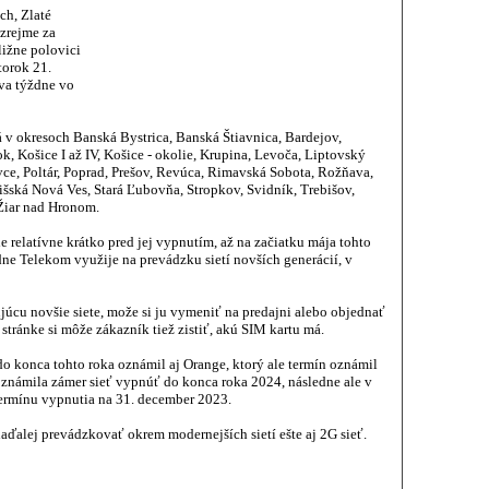
ch, Zlaté
 zrejme za
ližne polovici
torok 21.
va týždne vo
v okresoch Banská Bystrica, Banská Štiavnica, Bardejov,
, Košice I až IV, Košice - okolie, Krupina, Levoča, Liptovský
e, Poltár, Poprad, Prešov, Revúca, Rimavská Sobota, Rožňava,
šská Nová Ves, Stará Ľubovňa, Stropkov, Svidník, Trebišov,
Žiar nad Hronom.
 relatívne krátko pred jej vypnutím, až na začiatku mája tohto
e Telekom využije na prevádzku sietí novších generácií, v
úcu novšie siete, može si ju vymeniť na predajni alebo objednať
o stránke si môže zákazník tiež zistiť, akú SIM kartu má.
 konca tohto roka oznámil aj Orange, ktorý ale termín oznámil
známila zámer sieť vypnúť do konca roka 2024, následne ale v
ermínu vypnutia na 31. december 2023.
aďalej prevádzkovať okrem modernejších sietí ešte aj 2G sieť.