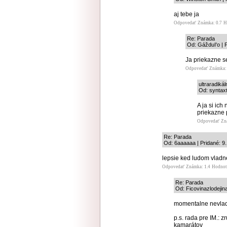
aj tebe ja
Odpovedať
Známka: 0.7
H
Re: Parada
Od: GážduI'o | 
Ja priekazne 
Odpovedať
Známka: 
ultraradiká
Od: syntaxt
A ja si ic
priekazne 
Odpovedať
Zn
Re: Parada
Od: 6aaaaaa | Pridané: 9
lepsie ked ludom vladne
Odpovedať
Známka: 1.4
Hodnot
Re: Parada
Od: Ficovinazlodejina
momentalne nevladn
p.s. rada pre IM.: 
kamarátov