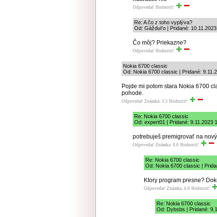
Odpovedať
Hodnotiť:
Re: A čo z toho vyplýva?
Od: GážduI'o | Pridané: 10.11.2023
Čo môj? Priekazne?
Odpovedať
Hodnotiť:
Nokia 6700 classic
Od: Nokia 6700 classic | Pridané: 9.11.
Pojde mi potom stara Nokia 6700 cl
pohode.
Odpovedať
Známka: 3.3
Hodnotiť:
Re: Nokia 6700 classic
Od: expert01 | Pridané: 9.11.2023 
potrebuješ premigrovať na nový
Odpovedať
Známka: 6.0
Hodnotiť:
Re: Nokia 6700 classic
Od: Nokia 6700 classic | Prid
Ktory program presne? Doke
Odpovedať
Známka: 6.0
Hodnotiť:
Re: Nokia 6700 classic
Od: Dybsbs | Pridané: 9.