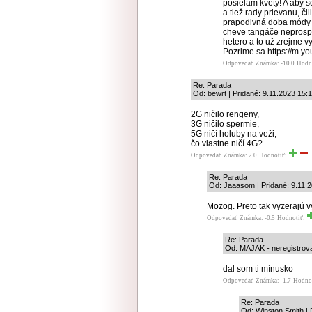
posielam kvety! A aby 
a tiež rady prievanu, či
prapodivná doba módy di
cheve tangáče neprospue
hetero a to už zrejme v
Pozrime sa https://m.
Odpovedať
Známka: -10.0
Hodn
Re: Parada
Od: bewrt | Pridané: 9.11.2023 15:
2G ničilo rengeny,
3G ničilo spermie,
5G ničí holuby na veži,
čo vlastne ničí 4G?
Odpovedať
Známka: 2.0
Hodnotiť:
Re: Parada
Od: Jaaasom | Pridané: 9.11.
Mozog. Preto tak vyzerajú v
Odpovedať
Známka: -0.5
Hodnotiť:
Re: Parada
Od: MAJAK - neregistrovan
dal som ti mínusko
Odpovedať
Známka: -1.7
Hodno
Re: Parada
Od: Winston Smith | 