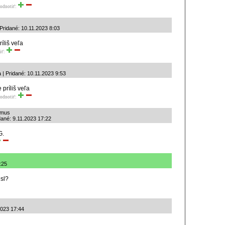
odnotiť:
ridané: 10.11.2023 8:03
íliš veľa
iť:
 | Pridané: 10.11.2023 9:53
 príliš veľa
odnotiť:
izmus
dané: 9.11.2023 17:22
G.
:25
dsl?
2023 17:44