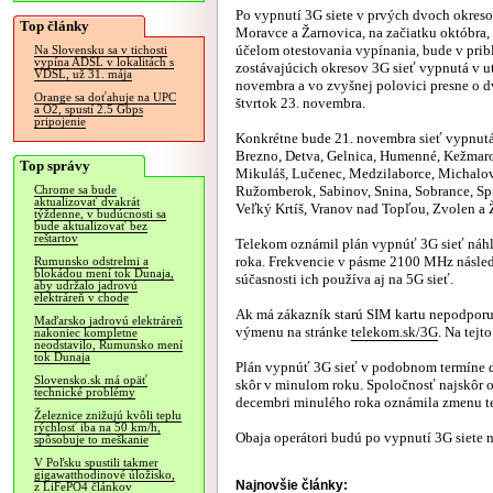
Po vypnutí 3G siete v prvých dvoch okreso
Top články
Moravce a Žarnovica, na začiatku októbra,
účelom otestovania vypínania, bude v prib
Na Slovensku sa v tichosti
vypína ADSL v lokalitách s
zostávajúcich okresov 3G sieť vypnutá v u
VDSL, už 31. mája
novembra a vo zvyšnej polovici presne o d
Orange sa doťahuje na UPC
štvrtok 23. novembra.
a O2, spustí 2.5 Gbps
pripojenie
Konkrétne bude 21. novembra sieť vypnutá 
Brezno, Detva, Gelnica, Humenné, Kežmarok
Top správy
Mikuláš, Lučenec, Medzilaborce, Michalovc
Ružomberok, Sabinov, Snina, Sobrance, Spi
Chrome sa bude
aktualizovať dvakrát
Veľký Krtíš, Vranov nad Topľou, Zvolen a 
týždenne, v budúcnosti sa
bude aktualizovať bez
reštartov
Telekom oznámil plán vypnúť 3G sieť náhle
roka. Frekvencie v pásme 2100 MHz následn
Rumunsko odstrelmi a
blokádou mení tok Dunaja,
súčasnosti ich používa aj na 5G sieť.
aby udržalo jadrovú
elektráreň v chode
Ak má zákazník starú SIM kartu nepodporuj
Maďarsko jadrovú elektráreň
výmenu na stránke
telekom.sk/3G
. Na tejt
nakoniec kompletne
neodstavilo, Rumunsko mení
tok Dunaja
Plán vypnúť 3G sieť v podobnom termíne do
Slovensko.sk má opäť
skôr v minulom roku. Spoločnosť najskôr o
technické problémy
decembri minulého roka oznámila zmenu t
Železnice znižujú kvôli teplu
rýchlosť iba na 50 km/h,
Obaja operátori budú po vypnutí 3G siete n
spôsobuje to meškanie
V Poľsku spustili takmer
gigawatthodinové úložisko,
Najnovšie články:
z LiFePO4 článkov