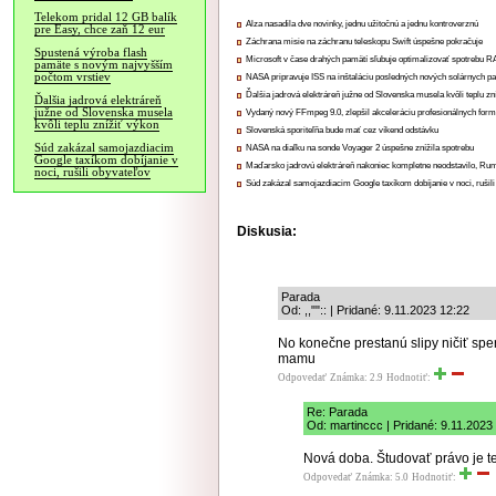
Telekom pridal 12 GB balík
Alza nasadila dve novinky, jednu užitočnú a jednu kontroverznú
pre Easy, chce zaň 12 eur
Záchrana misie na záchranu teleskopu Swift úspešne pokračuje
Spustená výroba flash
Microsoft v čase drahých pamätí sľubuje optimalizovať spotrebu
pamäte s novým najvyšším
počtom vrstiev
NASA pripravuje ISS na inštaláciu posledných nových solárnych p
Ďalšia jadrová elektráreň južne od Slovenska musela kvôli teplu zn
Ďalšia jadrová elektráreň
južne od Slovenska musela
Vydaný nový FFmpeg 9.0, zlepšil akceleráciu profesionálnych form
kvôli teplu znížiť výkon
Slovenská sporiteľňa bude mať cez víkend odstávku
Súd zakázal samojazdiacim
NASA na diaľku na sonde Voyager 2 úspešne znížila spotrebu
Google taxíkom dobíjanie v
Maďarsko jadrovú elektráreň nakoniec kompletne neodstavilo, Ru
noci, rušili obyvateľov
Súd zakázal samojazdiacim Google taxíkom dobíjanie v noci, rušili
Diskusia:
Parada
Od: ,,"":: | Pridané: 9.11.2023 12:22
No konečne prestanú slipy ničiť sper
mamu
Odpovedať
Známka: 2.9
Hodnotiť:
Re: Parada
Od: martinccc | Pridané: 9.11.2023
Nová doba. Študovať právo je ter
Odpovedať
Známka: 5.0
Hodnotiť: