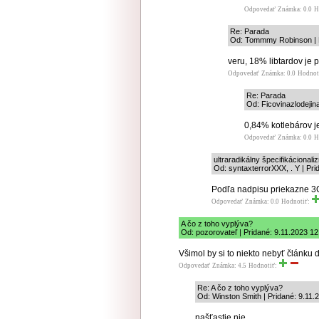
Odpovedať
Známka: 0.0
H
Re: Parada
Od: Tommmy Robinson | P
veru, 18% libtardov je pr
Odpovedať
Známka: 0.0
Hodnot
Re: Parada
Od: Ficovinazlodejina
0,84% kotlebárov je
Odpovedať
Známka: 0.0
H
ultraradikálny špecifikácional
Od: syntaxterrorXXX, . Y | Pri
Podľa nadpisu priekazne 3
Odpovedať
Známka: 0.0
Hodnotiť:
A čo z toho vyplýva?
Od: pozorovateľ | Pridané: 9.11.2023 12
Všimol by si to niekto nebyť článku 
Odpovedať
Známka: 4.5
Hodnotiť:
Re: A čo z toho vyplýva?
Od: Winston Smith | Pridané: 9.11.
našťastie nie