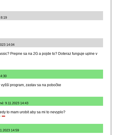
 8:19
2023 14:04
assic? Prepne sa na 2G a pojde to? Doteraz funguje uplne v
14:30
 vyšší program, zastav sa na pobočke
ané: 9.11.2023 14:43
dy to mam urobit aby sa mi to nevyplo?
11.2023 14:59