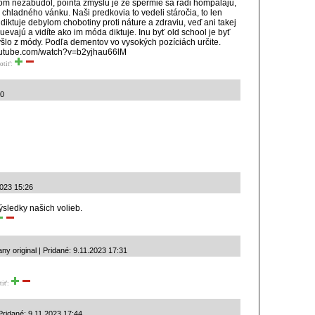
som nezabudol, pointa zmyslu je že spermie sa radi hompáĺajú,
li chladného vánku. Naši predkovia to vedeli stáročia, to len
ktuje debylom chobotiny proti náture a zdraviu, veď ani takej
vajú a vidíte ako im móda diktuje. Inu byť old school je byť
yšlo z módy. Podľa dementov vo vysokých pozíciách určite.
youtube.com/watch?v=b2yjhau66lM
otiť:
10
2023 15:26
ýsledky našich volieb.
y original | Pridané: 9.11.2023 17:31
tiť:
Pridané: 9.11.2023 17:44