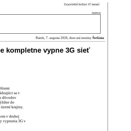
Za poslednú hodinu: 67 meraní
inzercia
Piatok, 7. augusta 2026, dnes má meniny
Štefánia
ne kompletne vypne 3G sieť
efónmi
dzajúci sa v
ých dôvodov
týždne do
 území krajiny.
kom v druhej
ny vypnutia 3G v