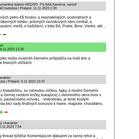
humanitná islámo-NEGRO- FILNAá Kavárna, vpred!
Chudobná | Pridané: 11.11.2023 2:30
sových petro-€$ fondov, a nepriatelských, podvratných a
ákerných lidsko- právných neziskových ideo-centrál, a
vární, mešít, a hašišární, v totej BA, Prahe, Brne, Viedni, atd..,
er.
 9.11.2023 13:25
riziko riešia nosením čierneho pršiplášťa na holé telo a
a tmavých uličkách.
rakter.
bá | Pridané: 9.11.2023 23:37
 z krepdešínu, so zahnutou rúčkou, fajky, a modro-čierneho
 a čiernej random kočky, kukajúcej z otvoreného okna hore v
ho, pavlačového vchodu, - vnitrobloku, je tento kostým
eda bez sady finálných bonusov k mane, magicke, charakteru,
 charakter.
0.11.2023 7:54
naj thread týždňa! Komentujúcim ďakujem za ranný rehot a