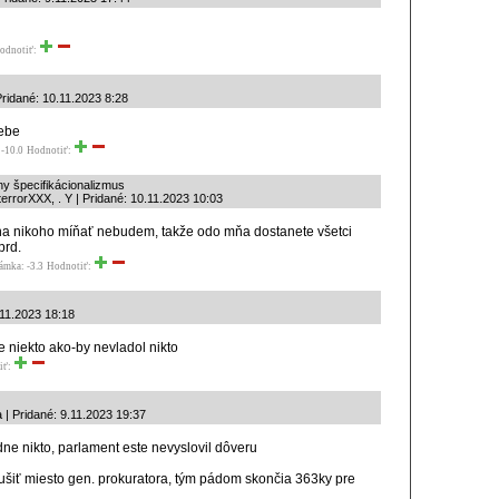
odnotiť:
Pridané: 10.11.2023 8:28
sebe
-10.0
Hodnotiť:
lny špecifikácionalizmus
errorXXX, . Y | Pridané: 10.11.2023 10:03
h na nikoho míňať nebudem, takže odo mňa dostanete všetci
prd.
ámka: -3.3
Hodnotiť:
.11.2023 18:18
 niekto ako-by nevladol nikto
iť:
 | Pridané: 9.11.2023 19:37
e nikto, parlament este nevyslovil dôveru
zrušiť miesto gen. prokuratora, tým pádom skončia 363ky pre