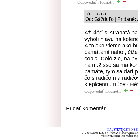
Odpovedať
Hodnotiť:
Re: fujajaj
Od: GážduI'o | Pridané:
Až kiéď si strapatá pa
vyholí hlavu na kolen
A to ako vieme ako b
pamäťami nahor, čiže 
cepla. Celé zle, na nv
na m.2 ssd sa má konc
pamäte, tým sa darí 
čo s radičom a radič
k epicentru trúby? Hé
Odpovedať
Hodnotiť:
Pridať komentár
NÁVŠTEVNOSŤ
|
INZE
(C) 2004, 2005 DSL.sk | Všetky práva vyhradené
Všetky uvedené informácie sú b