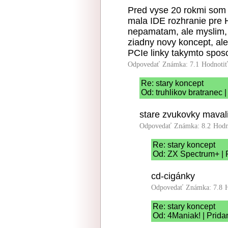
Pred vyse 20 rokmi som 
mala IDE rozhranie pre H
nepamatam, ale myslim, 
ziadny novy koncept, ale 
PCIe linky takymto spo
Odpovedať
Známka: 7.1
Hodnoti
Re: stary koncept
Od: truhlikov bratranec 
stare zvukovky mavali
Odpovedať
Známka: 8.2
Hodn
Re: stary koncept
Od: ZX Spectrum+ | 
cd-cigánky
Odpovedať
Známka: 7.8
Re: stary koncept
Od: 4Maniak! | Prida