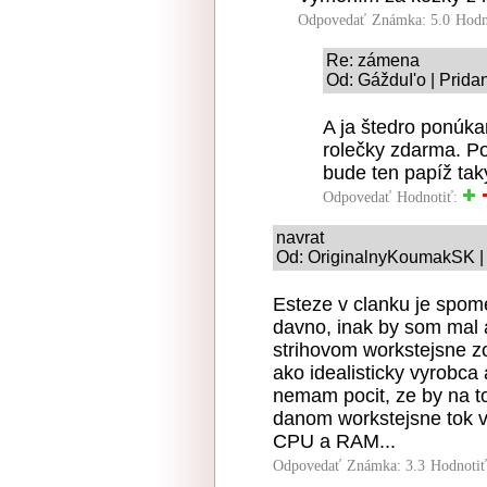
Odpovedať
Známka: 5.0
Hodn
Re: zámena
Od: GážduI'o | Prida
A ja štedro ponúka
rolečky zdarma. Po
bude ten papíž tak
Odpovedať
Hodnotiť:
navrat
Od: OriginalnyKoumakSK | 
Esteze v clanku je spome
davno, inak by som mal 
strihovom workstejsne z
ako idealisticky vyrobca
nemam pocit, ze by na t
danom workstejsne tok v
CPU a RAM...
Odpovedať
Známka: 3.3
Hodnoti