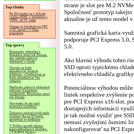
strane je slot pre M.2 NVM
Top články
Spoločnosť prototyp takejto 
Na Slovensku sa v tichosti
vypína ADSL v lokalitách s
aktuálne je už tento model 
VDSL, už 31. mája
Orange sa doťahuje na UPC
a O2, spustí 2.5 Gbps
Samotná grafická karta využ
pripojenie
podporuje PCI Express 5.0,
Top správy
5.0.
Rumunsko odstrelmi a
blokádou mení tok Dunaja,
aby udržalo jadrovú
Ako hlavnú výhodu tohto rie
elektráreň v chode
SSD oproti typickému chlade
Chrome sa bude
aktualizovať dvakrát
efektívneho chladiča grafiky
týždenne, v budúcnosti sa
bude aktualizovať bez
reštartov
Potenciálnou výhodou môže b
Maďarsko jadrovú elektráreň
nakoniec kompletne
liniek respektíve zvýšenie 
neodstavilo, Rumunsko mení
tok Dunaja
pre PCI Express x16 slot, po
Slovensko.sk má opäť
technické problémy
dostupných informácií využív
Železnice znižujú kvôli teplu
je tak možné využiť pre SSD
rýchlosť iba na 50 km/h,
spôsobuje to meškanie
nemusí zvyšnými ôsmimi link
V Poľsku spustili takmer
nakonfigurovať na PCI Expre
gigawatthodinové úložisko,
z LiFePO4 článkov