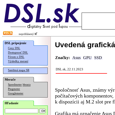
neprihlásený
Uvedená grafická
DSL pripojenie
Ceny DSL
Dostupnosť DSL
Fórum o DSL
Značky:
Asus
GPU
SSD
Výsledky meraní
DSL.sk, 22.11.2023
Satelitná mapa SR
Merače
Speedmeter
Merania
Spoločnosť Asus, známy výr
Pingmeter
Googlemeter
počítačových komponentov,
k dispozícii aj M.2 slot pre 
Hľadanie
Grafika má označenie Asus 