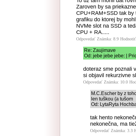
To uz tam mohli dat rov
Zaroven by sa priekazne
CPU+RAM+SSD tak by tam
grafiku do ktorej by moh
NVMe slot na SSD a teda
CPU + RA.....
Odpovedať
Známka: 8.9
Hodnoti
Re: Zaujimave
Od: jebe jebe jebe: | Pr
doteraz sme poznali ve
si objavil rekurzivne 
Odpovedať
Známka: 10.0
Hod
M.C.Escher by z toho 
len tuškou (a tušom
Od: LytaRyta Hochbat
tak hento nekoneč
nekonečna, ma tie
Odpovedať
Známka: 3.3