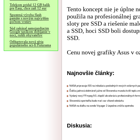
Telekom pridal 12 GB balík
Tento koncept nie je úplne 
pre Easy, chce zaň 12 eur
použila na profesionálnej gr
Spustená výroba flash
pamäte s novým najvyšším
počtom vrstiev
sloty pre SSD a riešenie mal
Súd zakázal samojazdiacim
a SSD, hoci SSD boli dostu
Google taxíkom dobíjanie v
noci, rušili obyvateľov
SSD.
Odštartovala nová séria
populárneho sci-fi Futurama
Cenu novej grafiky Asus v 
Najnovšie články:
NASA pripravuje ISS na inštaláciu posledných nových solárnych p
Ďalšia jadrová elektráreň južne od Slovenska musela kvôli teplu zn
Vydaný nový FFmpeg 9.0, zlepšil akceleráciu profesionálnych form
Slovenská sporiteľňa bude mať cez víkend odstávku
NASA na diaľku na sonde Voyager 2 úspešne znížila spotrebu
Diskusia: