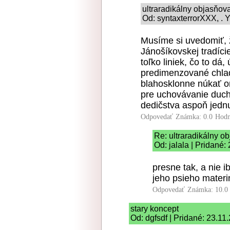
ultraradikálny objasňo
Od: syntaxterrorXXX, . Y
Musíme si uvedomiť, ž
Jánošíkovskej tradíci
toľko liniek, čo to d
predimenzované chlad
blahosklonne núkať o
pre uchovávanie ducha
dedičstva aspoň jednu
Odpovedať
Známka: 0.0
Hodn
Re: ultraradikálny 
Od: jalala | Pridané:
presne tak, a nie 
jeho psieho mater
Odpovedať
Známka: 10.0
stary koncept
Od: dgfsdf | Pridané: 23.11