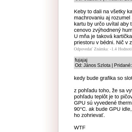
Keby to dali na všetky 
machrovaniu aj rozumel a
kartu by určo uvítal aby 
cenovo zvýhodnený humb
U mňa je taková kartička
priestoru v bédni. Nič v
Odpovedať
Známka: -1.4
Hodnoti
fujajaj
Od: János Szlota | Pridané
kedy bude grafika so sl
z pohľadu toho, že sa vy
pohľadu teplôt je to pičo
GPU sú vyvedené therma
90°C. ak bude GPU idle, 
ho zohrievať.
WTF