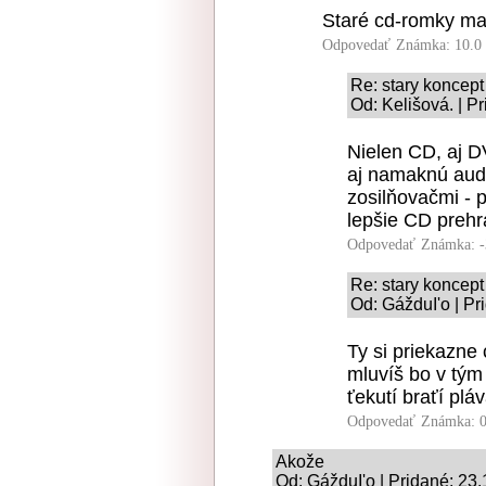
Staré cd-romky mali
Odpovedať
Známka: 10.0
Re: stary koncept
Od: Kelišová. | P
Nielen CD, aj 
aj namaknú aud
zosilňovačmi - 
lepšie CD prehr
Odpovedať
Známka: -
Re: stary koncept
Od: GážduI'o | Pr
Ty si priekazne
mluvíš bo v tým
ťekutí braťí plá
Odpovedať
Známka: 0
Akože
Od: GážduI'o | Pridané: 23