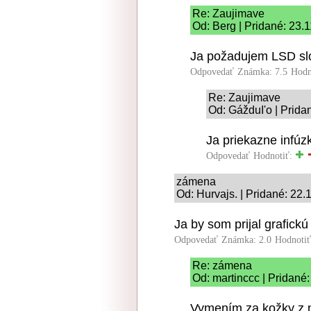
Re: Zaujimave
Od: Berg | Pridané: 23.
Ja požadujem LSD slo
Odpovedať
Známka: 7.5
Hodn
Re: Zaujimave
Od: GážduI'o | Prida
Ja priekazne infúzk
Odpovedať
Hodnotiť:
zámena
Od: Hurvajs. | Pridané: 22.
Ja by som prijal grafick
Odpovedať
Známka: 2.0
Hodnoti
Re: zámena
Od: martinccc | Pridané
Vymením za kožky z