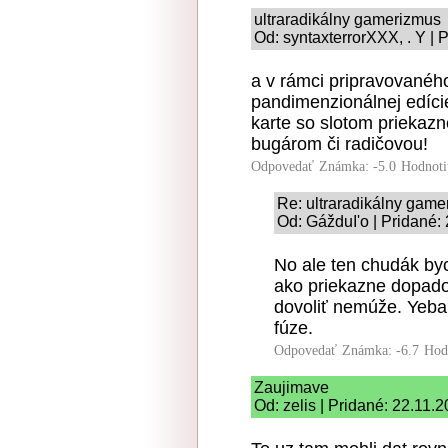
ultraradikálny gamerizmus
Od: syntaxterrorXXX, . Y | 
a v rámci pripravovanéh
pandimenzionálnej edíci
karte so slotom priekazn
bugárom či radičovou!
Odpovedať
Známka: -5.0
Hodnoti
Re: ultraradikálny gam
Od: GážduI'o | Pridané:
No ale ten chudák byc
ako priekazne dopadol
dovoliť nemúže. Yebal
fúze.
Odpovedať
Známka: -6.7
Hod
Zaujimave
Od: zelis | Pridané: 22.11.