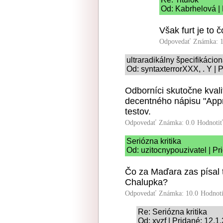
Od: Kabrhelová |
Však furt je to č
Odpovedať
Známka: 1
ultraradikálny špecifikácio
Od: syntaxterrorXXX, . Y | 
Odborníci skutočne kval
decentného nápisu "Appr
testov.
Odpovedať
Známka: 0.0
Hodnoti
Seriózna kritika
Od: uzitocnypouzivatel | Pr
Čo za Maďara zas písal 
Chalupka?
Odpovedať
Známka: 10.0
Hodnot
Re: Seriózna kritika
Od: xvzf | Pridané: 12.1