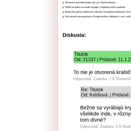
Slovenská sporiteľňa bude mať cez víkend odstávku
NASA na diaľku na sonde Voyager 2 úspešne znížila spotrebu
Maďarsko jadrovú elektráreň nakoniec kompletne neodstavilo, Ru
Súd zakázal samojazdiacim Google taxíkom dobíjanie v noci, rušili
Diskusia:
Titulok
Od: 31337 | Pridané: 11.1.
To nie je otvorená krabič
Odpovedať
Známka: 7.8
Hodnoti
Re: Titulok
Od: Kelišová. | Pridané:
Bežne sa vyrábajú kry
všelikde inde, v rôzn
tom divné?
Odpovedať
Známka: 0.0
Hodn