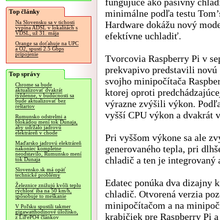
fungujúce ako pasívny chlad
Top články
minimálne podľa testu Tom’
Hardware dokážu nový mode
Na Slovensku sa v tichosti
vypína ADSL v lokalitách s
VDSL, už 31. mája
efektívne uchladiť.
Orange sa doťahuje na UPC
a O2, spustí 2.5 Gbps
pripojenie
Tvorcovia Raspberry Pi v se
prekvapivo predstavili novú
Top správy
svojho minipočítača Raspber
Chrome sa bude
ktorej oproti predchádzajúce
aktualizovať dvakrát
týždenne, v budúcnosti sa
bude aktualizovať bez
výrazne zvýšili výkon. Podľa
reštartov
vyšší CPU výkon a dvakrát 
Rumunsko odstrelmi a
blokádou mení tok Dunaja,
aby udržalo jadrovú
elektráreň v chode
Pri vyššom výkone sa ale zv
Maďarsko jadrovú elektráreň
generovaného tepla, pri dlhš
nakoniec kompletne
neodstavilo, Rumunsko mení
chladič a ten je integrovaný 
tok Dunaja
Slovensko.sk má opäť
technické problémy
Edatec ponúka dva dizajny k
Železnice znižujú kvôli teplu
rýchlosť iba na 50 km/h,
chladič. Otvorená verzia po
spôsobuje to meškanie
minipočítačom a na minipočí
V Poľsku spustili takmer
gigawatthodinové úložisko,
krabičiek pre Raspberry Pi a
z LiFePO4 článkov