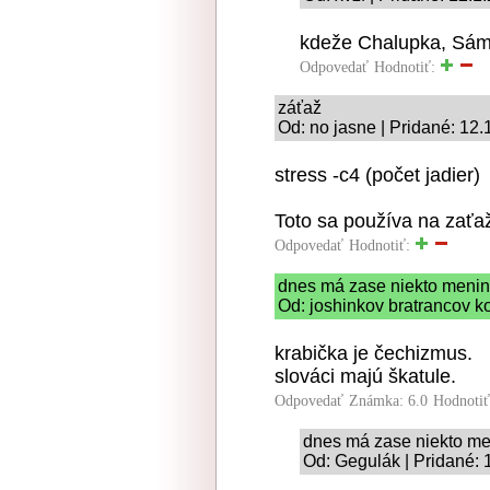
kdeže Chalupka, Sámu
Odpovedať
Hodnotiť:
záťaž
Od: no jasne | Pridané: 12.
stress -c4 (počet jadier)
Toto sa používa na zať
Odpovedať
Hodnotiť:
dnes má zase niekto meni
Od: joshinkov bratrancov ko
krabička je čechizmus.
slováci majú škatule.
Odpovedať
Známka: 6.0
Hodnoti
dnes má zase niekto men
Od: Gegulák | Pridané: 