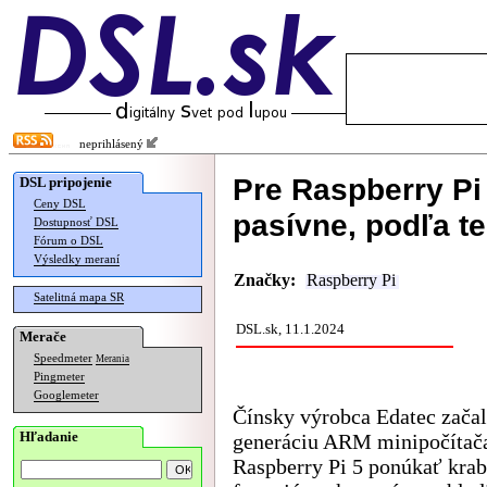
neprihlásený
Pre Raspberry Pi
DSL pripojenie
Ceny DSL
pasívne, podľa te
Dostupnosť DSL
Fórum o DSL
Výsledky meraní
Značky:
Raspberry Pi
Satelitná mapa SR
DSL.sk, 11.1.2024
Merače
Speedmeter
Merania
Pingmeter
Googlemeter
Čínsky výrobca Edatec začal
Hľadanie
generáciu ARM minipočítač
Raspberry Pi 5 ponúkať kra