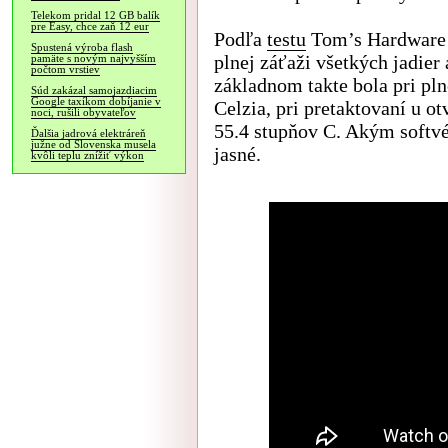
Telekom pridal 12 GB balík
pre Easy, chce zaň 12 eur
Podľa
testu
Tom’s Hardware o
Spustená výroba flash
plnej záťaži všetkých jadier 
pamäte s novým najvyšším
počtom vrstiev
základnom takte bola pri pl
Súd zakázal samojazdiacim
Google taxíkom dobíjanie v
Celzia, pri pretaktovaní u o
noci, rušili obyvateľov
55.4 stupňov C. Akým softvé
Ďalšia jadrová elektráreň
južne od Slovenska musela
jasné.
kvôli teplu znížiť výkon