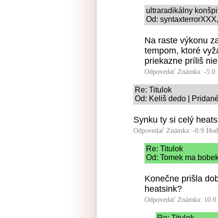
ultraradikálny konšp
Od: syntaxterrorXXX,
Na raste výkonu za
tempom, ktoré vyža
priekazne príliš nie
Odpovedať
Známka: -5.0
Re: Titulok
Od: Keliš dedo | Pridan
Synku ty si celý heatsi
Odpovedať
Známka: -0.9
Hod
Re: Titulok
Od: Tomek ma bobek 
Konečne prišla dob
heatsink?
Odpovedať
Známka: 10.0
Re: Titulok