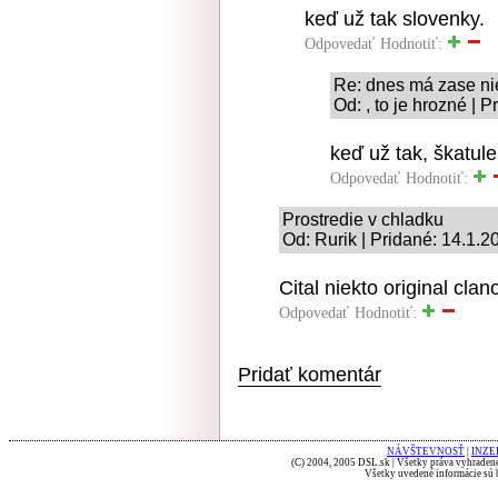
keď už tak slovenky.
Odpovedať
Hodnotiť:
Re: dnes má zase nie
Od: , to je hrozné | 
keď už tak, škatul
Odpovedať
Hodnotiť:
Prostredie v chladku
Od: Rurik | Pridané: 14.1.2
Cital niekto original cla
Odpovedať
Hodnotiť:
Pridať komentár
NÁVŠTEVNOSŤ
|
INZE
(C) 2004, 2005 DSL.sk | Všetky práva vyhradené
Všetky uvedené informácie sú b