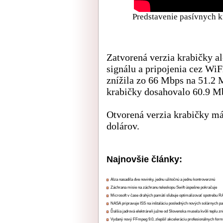
Predstavenie pasívnych kr
Zatvorená verzia krabičky al
signálu a pripojenia cez WiF
znížila zo 66 Mbps na 51.2 M
krabičky dosahovalo 60.9 M
Otvorená verzia krabičky má
dolárov.
Najnovšie články:
Alza nasadila dve novinky, jednu užitočnú a jednu kontroverznú
Záchrana misie na záchranu teleskopu Swift úspešne pokračuje
Microsoft v čase drahých pamätí sľubuje optimalizovať spotrebu
NASA pripravuje ISS na inštaláciu posledných nových solárnych p
Ďalšia jadrová elektráreň južne od Slovenska musela kvôli teplu zn
Vydaný nový FFmpeg 9.0, zlepšil akceleráciu profesionálnych form