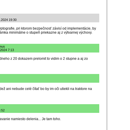
1.2024 19:30
yptografie, pri ktorom bezpečnosť závisí od implementácie, by
mka minimálne o stupeň priekazne aj z výtvarnej výchovy.
zmus
.2024 7:13
edneho z 20 dokazem prelomit to vidim o 2 stupne a aj zo
ež ani nebude celé čítať bo by im oči utiekli na traktore na
8:52
avanie namiesto delenia... Je tam toho.