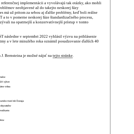
 referenčnej implementácii a vyvolávajú tak otázky, ako mohli
oblémov neobjavené až do takejto neskorej fázy
s má už pritom za sebou aj ďalšie problémy, keď boli reálne
 a to v pomerne neskorej fáze štandardizačného procesu,
zývali na opatrnejší a konzervatívnejší prístup v tomto
ST následne v septembri 2022 vyhlásil výzvu na prihlásenie
tmy a v lete minulého roka oznámil posudzovanie ďalších 40
 J. Bernsteina je možné nájsť na
tejto stránke
.
anelov
ížiť výkon
átov videa
munsko mení tok Dunaja
 obyvateľov
o meškanie
ánkov