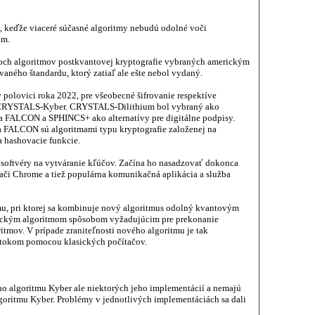
, keďže viaceré súčasné algoritmy nebudú odolné voči
om.
och algoritmov postkvantovej kryptografie vybraných americkým
ného štandardu, ktorý zatiaľ ale ešte nebol vydaný.
 polovici roka 2022, pre všeobecné šifrovanie respektíve
a CRYSTALS-Kyber. CRYSTALS-Dilithium bol vybraný ako
 a FALCON a SPHINCS+ ako alternatívy pre digitálne podpisy.
ALCON sú algoritmami typu kryptografie založenej na
 hashovacie funkcie.
é softvéry na vytváranie kľúčov. Začína ho nasadzovať dokonca
i Chrome a tiež populárna komunikačná aplikácia a služba
mu, pri ktorej sa kombinuje nový algoritmus odolný kvantovým
rickým algoritmom spôsobom vyžadujúcim pre prekonanie
itmov. V prípade zraniteľnosti nového algoritmu je tak
tokom pomocou klasických počítačov.
o algoritmu Kyber ale niektorých jeho implementácií a nemajú
oritmu Kyber. Problémy v jednotlivých implementáciách sa dali