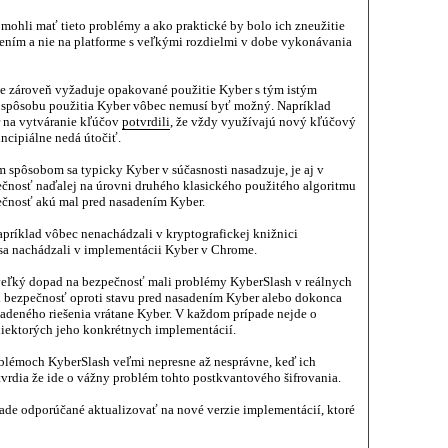
 mohli mať tieto problémy a ako praktické by bolo ich zneužitie
ením a nie na platforme s veľkými rozdielmi v dobe vykonávania
e zároveň vyžaduje opakované použitie Kyber s tým istým
 spôsobu použitia Kyber vôbec nemusí byť možný. Napríklad
 na vytváranie kľúčov
potvrdili
, že vždy využívajú nový kľúčový
incipiálne nedá útočiť.
 spôsobom sa typicky Kyber v súčasnosti nasadzuje, je aj v
čnosť naďalej na úrovni druhého klasického použitého algoritmu
ečnosť akú mal pred nasadením Kyber.
apríklad vôbec nenachádzali v kryptografickej knižnici
i sa nachádzali v implementácii Kyber v Chrome.
ý veľký dopad na bezpečnosť mali problémy KyberSlash v reálnych
li bezpečnosť oproti stavu pred nasadením Kyber alebo dokonca
adeného riešenia vrátane Kyber. V každom prípade nejde o
iektorých jeho konkrétnych implementácií.
oblémoch KyberSlash veľmi nepresne až nesprávne, keď ich
rdia že ide o vážny problém tohto postkvantového šifrovania.
ade odporúčané aktualizovať na nové verzie implementácií, ktoré