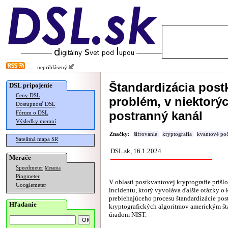
neprihlásený
Štandardizácia post
DSL pripojenie
Ceny DSL
problém, v niektorý
Dostupnosť DSL
postranný kanál
Fórum o DSL
Výsledky meraní
Značky:
šifrovanie
kryptografia
kvantové poč
Satelitná mapa SR
DSL.sk, 16.1.2024
Merače
Speedmeter
Merania
Pingmeter
V oblasti postkvantovej kryptografie prišl
Googlemeter
incidentu, ktorý vyvoláva ďalšie otázky o 
prebiehajúceho procesu štandardizácie po
Hľadanie
kryptografických algoritmov americkým š
úradom NIST.