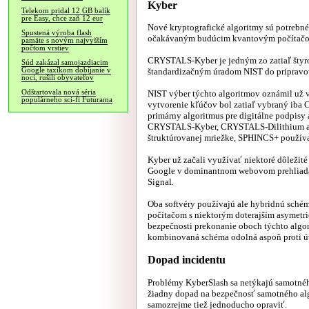
Kyber
Telekom pridal 12 GB balík
pre Easy, chce zaň 12 eur
Nové kryptografické algoritmy sú potrebné
Spustená výroba flash
očakávaným budúcim kvantovým počítač
pamäte s novým najvyšším
počtom vrstiev
CRYSTALS-Kyber je jedným zo zatiaľ štyr
Súd zakázal samojazdiacim
Google taxíkom dobíjanie v
štandardizačným úradom NIST do pripravova
noci, rušili obyvateľov
Odštartovala nová séria
NIST výber týchto algoritmov oznámil už v
populárneho sci-fi Futurama
vytvorenie kľúčov bol zatiaľ vybraný ib
primárny algoritmus pre digitálne podpisy
CRYSTALS-Kyber, CRYSTALS-Dilithium a F
štruktúrovanej mriežke, SPHINCS+ používa
Kyber už začali využívať niektoré dôležit
Google v dominantnom webovom prehliadač
Signal.
Oba softvéry používajú ale hybridnú sché
počítačom s niektorým doterajším asymet
bezpečnosti prekonanie oboch týchto algor
kombinovaná schéma odolná aspoň proti ú
Dopad incidentu
Problémy KyberSlash sa netýkajú samotnéh
žiadny dopad na bezpečnosť samotného alg
samozrejme tiež jednoducho opraviť.