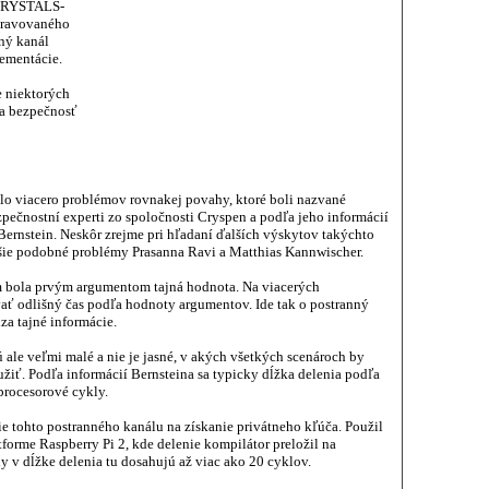
 CRYSTALS-
ipravovaného
nný kanál
ementácie.
e niektorých
na bezpečnosť
lo viacero problémov rovnakej povahy, ktoré boli nazvané
zpečnostní experti zo spoločnosti Cryspen a podľa jeho informácií
 Bernstein. Neskôr zrejme pri hľadaní ďalších výskytov takýchto
šie podobné problémy Prasanna Ravi a Matthias Kannwischer.
m bola prvým argumentom tajná hodnota. Na viacerých
vať odlišný čas podľa hodnoty argumentov. Ide tak o postranný
a tajné informácie.
ale veľmi malé a nie je jasné, v akých všetkých scenároch by
žiť. Podľa informácií Bernsteina sa typicky dĺžka delenia podľa
procesorové cykly.
ie tohto postranného kanálu na získanie privátneho kľúča. Použil
forme Raspberry Pi 2, kde delenie kompilátor preložil na
y v dĺžke delenia tu dosahujú až viac ako 20 cyklov.