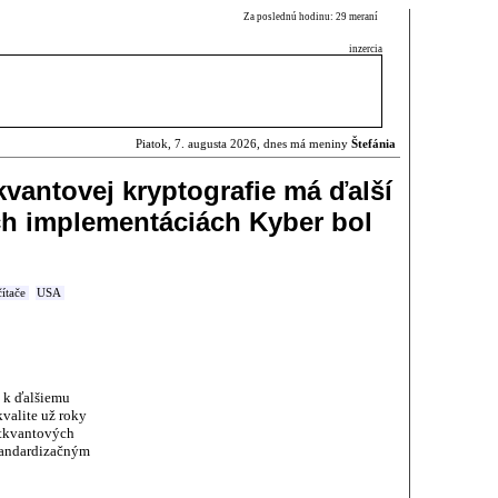
Za poslednú hodinu: 29 meraní
inzercia
Piatok, 7. augusta 2026, dnes má meniny
Štefánia
kvantovej kryptografie má ďalší
ch implementáciách Kyber bol
ítače
USA
o k ďalšiemu
kvalite už roky
stkvantových
tandardizačným