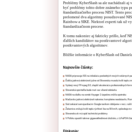
Problémy KyberSlash sa ale nachádzali aj v
byť problémy tohto dobre známeho typu pr
štandardizačného procesu NIST. Tento proce
prelomené dva algoritmy posudzované NIST
Rainbow a SIKE. Niektorí experti tak už vy
štandardizačnom procese.
K tomu nakoniec aj fakticky prišlo, keď NI
ďalších kandidátov na postkvantové algori
postkvantových algoritmov.
Bližšie informácie o KyberSlash od Daniela
Najnovšie články:
NASA pripravuje ISS na inštaláciu posledných nových solárnych p
Ďalšia jadrová elektráreň južne od Slovenska musela kvôli teplu zn
Vydaný nový FFmpeg 9.0, zlepšil akceleráciu profesionálnych form
Slovenská sporiteľňa bude mať cez víkend odstávku
NASA na diaľku na sonde Voyager 2 úspešne znížila spotrebu
Maďarsko jadrovú elektráreň nakoniec kompletne neodstavilo, Ru
Súd zakázal samojazdiacim Google taxíkom dobíjanie v noci, rušili
Železnice znižujú kvôli teplu rýchlosť iba na 50 km/h, spôsobuje t
Slovensko.sk má opäť technické problémy
V Poľsku spustili takmer gigawatthodinové úložisko, z LiFePO4 čl
Diskusia: