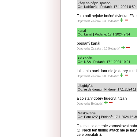
vždy sa nájde spôsob
Od: Kelišová. | Pridané: 17.1.2024 8:59
Toto boli nejaké bočné dvierka. Ešte
Odpovedať
Známka: 3.3
Hodnotiť:
kanál
Od: kanál | Pridané: 17.1.2024 9:34
posraný kanál
Odpovedať
Známka: 10.0
Hodnotiť:
zlé kanálé
Od: NSA | Pridané: 17.1.2024 10:21
tak tento backdoor nie je dobry, mu
Odpovedať
Známka: 5.0
Hodnotiť:
dfsgfdgfds
Od: asdsfdagag | Pridané: 17.1.2024 11
a co stary dobry truecryt 7.1a ?
Odpovedať
Hodnotiť:
Maskovanie
Od: Pete XYZ | Pridané: 17.1.2024 16:3
Tak mali to delenie zamaskovat nah
:D. Nech ten timing attack nie je ta
cele precitali ;).