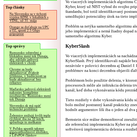
Vo viacerých implementáciách algoritmu
Kyber, ktorý už NIST vybral do svojho pr
Top články
štandardu, bol totiž identifikovaný postra
Na Slovensku sa v tichosti
umožňujúci potenciálny útok na tieto impl
vypína ADSL v lokalitách s
VDSL, už 31. mája
Problém sa netýka samotného algoritmu al
Orange sa doťahuje na UPC
a O2, spustí 2.5 Gbps
jeho implementácií a nemá žiadny dopad 
pripojenie
samotného algoritmu Kyber.
KyberSlash
Top správy
Rumunsko odstrelmi a
Vo viacerých implementáciách sa nachádza
blokádou mení tok Dunaja,
aby udržalo jadrovú
KyberSlash. Prvý identifikovali najskôr be
elektráreň v chode
nezávisle v polovici decembra aj Daniel J.
Chrome sa bude
problémov na konci decembra objavili ďal
aktualizovať dvakrát
týždenne, v budúcnosti sa
bude aktualizovať bez
Problémom bolo použitie delenia, v ktoro
reštartov
procesoroch môže ale inštrukcia delenia tr
Maďarsko jadrovú elektráreň
kanál, keď doba vykonávania kódu prezrádz
nakoniec kompletne
neodstavilo, Rumunsko mení
tok Dunaja
Tieto rozdiely v dobe vykonávania kódu sú 
bolo možné postranný kanál prakticky zneu
Slovensko.sk má opäť
technické problémy
hodnôt argumentov líši iba o jeden až dva 
Železnice znižujú kvôli teplu
rýchlosť iba na 50 km/h,
Bernstein síce reálne demonštroval zneužit
spôsobuje to meškanie
ale referenčnú implementáciu Kyber na plat
V Poľsku spustili takmer
softvérovú implementáciu delenia a rozdiel
gigawatthodinové úložisko,
z LiFePO4 článkov