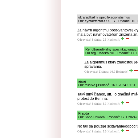
ultraradikálny špecifikácionalizmus
Od: syntaxterrorXXX, . Y | Pridané: 16.
Za návrh algoritmu postkvantovej kr
mala byť navrhovateľom znížená zná
Odpovedať
Známka: 2.5
Hodnotiť:
Re: ultraradikálny špecifikácionali
Od reg.: MackoPu1 | Pridané: 17.1
Za algoritmus ktory znalostou j
spravania.
Odpovedať
Známka: 10.0
Hodnotiť:
ajajáj
Od: teliatko | Pridané: 16.1.2024 19:31
Taký dlhý článok, uff. To dnešná mlád
protest do Berlína.
Odpovedať
Známka: 8.3
Hodnotiť:
Prauda
Od: Sona Pekova | Pridané: 17.1.2024 
No tak sa pouzije scitavanie/odpocit
Odpovedať
Známka: 5.0
Hodnotiť: