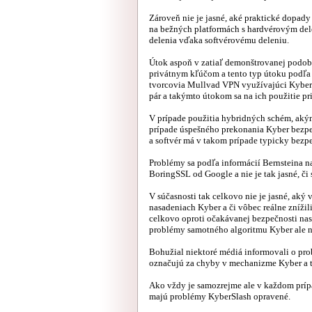
Zároveň nie je jasné, aké praktické dopady
na bežných platformách s hardvérovým del
delenia vďaka softvérovému deleniu.
Útok aspoň v zatiaľ demonštrovanej podob
privátnym kľúčom a tento typ útoku podľa
tvorcovia Mullvad VPN využívajúci Kyber
pár a takýmto útokom sa na ich použitie pr
V prípade použitia hybridných schém, akým
prípade úspešného prekonania Kyber bezpe
a softvér má v takom prípade typicky bezp
Problémy sa podľa informácií Bernsteina n
BoringSSL od Google a nie je tak jasné, č
V súčasnosti tak celkovo nie je jasné, ak
nasadeniach Kyber a či vôbec reálne zníži
celkovo oproti očakávanej bezpečnosti nas
problémy samotného algoritmu Kyber ale n
Bohužial niektoré médiá informovali o pr
označujú za chyby v mechanizme Kyber a tv
Ako vždy je samozrejme ale v každom príp
majú problémy KyberSlash opravené.