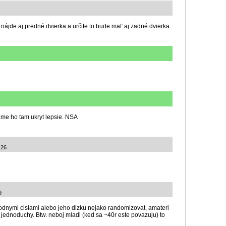
 nájde aj predné dvierka a určite to bude mať aj zadné dvierka.
sime ho tam ukryt lepsie. NSA
:26
9
odnymi cislami alebo jeho dlzku nejako randomizovat, amateri
ky jednoduchy. Btw. neboj mladi (ked sa ~40r este povazuju) to