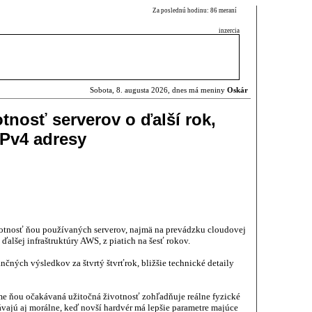
Za poslednú hodinu: 86 meraní
inzercia
Sobota, 8. augusta 2026, dnes má meniny
Oskár
tnosť serverov o ďalší rok,
IPv4 adresy
otnosť ňou používaných serverov, najmä na prevádzku cloudovej
ďalšej infraštruktúry AWS, z piatich na šesť rokov.
nčných výsledkov za štvrtý štvrťrok, bližšie technické detaily
jme ňou očakávaná užitočná životnosť zohľadňuje reálne fyzické
ávajú aj morálne, keď novší hardvér má lepšie parametre majúce