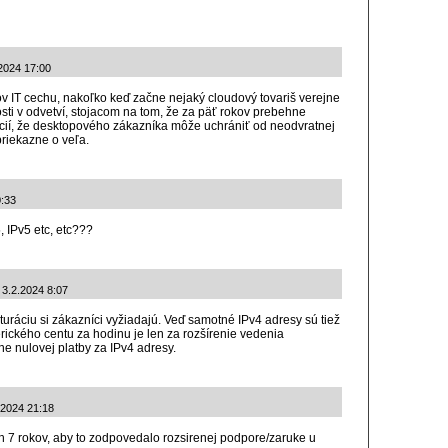
.2024 17:00
nov IT cechu, nakoľko keď začne nejaký cloudový tovariš verejne
sti v odvetví, stojacom na tom, že za päť rokov prebehne
ií, že desktopového zákazníka môže uchrániť od neodvratnej
priekazne o veľa.
0:33
 IPv5 etc, etc???
 3.2.2024 8:07
turáciu si zákazníci vyžiadajú. Veď samotné IPv4 adresy sú tiež
ického centu za hodinu je len za rozšírenie vedenia
ne nulovej platby za IPv4 adresy.
.2024 21:18
h 7 rokov, aby to zodpovedalo rozsirenej podpore/zaruke u