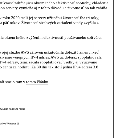
tívnosť zahŕňajúcu okrem iného efektívnosť spotreby, chladenia
zon servery vymieňa aj z tohto dôvodu a životnosť ho tak zahŕňa.
v roku 2020 mali jej servery užitočnú životnosť iba tri roky,
na päť rokov. Životnosť sieťových zariadení vtedy zvýšila z
hla okrem iného zvýšením efektívnosti používaného softvéru,
svojej službe AWS zároveň uskutočnila dôležitú zmenu, keď
ívanie verejných IPv4 adries. AWS už doteraz spoplatňovala
v4 adresy, teraz začala spoplatňovať všetky aj využívané
 centu za hodinu. Za 30 dní tak stojí jedna IPv4 adresa 3.6
ali sme o tom v
tomto článku
.
stujúcich na takýto nákup
 RAM vo Windows 11