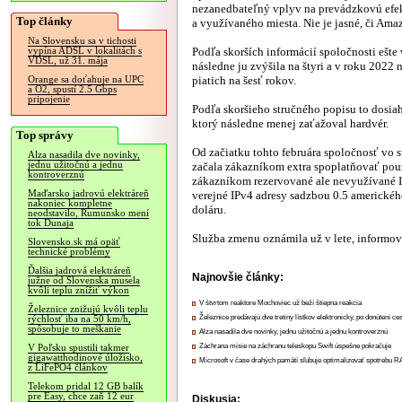
nezanedbateľný vplyv na prevádzkovú efek
Top články
a využívaného miesta. Nie je jasné, či Ama
Na Slovensku sa v tichosti
Podľa skorších informácií spoločnosti ešte 
vypína ADSL v lokalitách s
VDSL, už 31. mája
následne ju zvýšila na štyri a v roku 2022 
piatich na šesť rokov.
Orange sa doťahuje na UPC
a O2, spustí 2.5 Gbps
pripojenie
Podľa skoršieho stručného popisu to dosia
ktorý následne menej zaťažoval hardvér.
Top správy
Od začiatku tohto februára spoločnosť vo 
Alza nasadila dve novinky,
jednu užitočnú a jednu
začala zákazníkom extra spoplatňovať použ
kontroverznú
zákazníkom rezervované ale nevyužívané IP
Maďarsko jadrovú elektráreň
verejné IPv4 adresy sadzbou 0.5 amerického
nakoniec kompletne
doláru.
neodstavilo, Rumunsko mení
tok Dunaja
Služba zmenu oznámila už v lete, informov
Slovensko.sk má opäť
technické problémy
Ďalšia jadrová elektráreň
Najnovšie články:
južne od Slovenska musela
kvôli teplu znížiť výkon
V štvrtom reaktore Mochoviec už beží štiepna reakcia
Železnice znižujú kvôli teplu
Železnice predávajú dve tretiny lístkov elektronicky, po donútení ce
rýchlosť iba na 50 km/h,
spôsobuje to meškanie
Alza nasadila dve novinky, jednu užitočnú a jednu kontroverznú
Záchrana misie na záchranu teleskopu Swift úspešne pokračuje
V Poľsku spustili takmer
gigawatthodinové úložisko,
Microsoft v čase drahých pamätí sľubuje optimalizovať spotrebu
z LiFePO4 článkov
Telekom pridal 12 GB balík
pre Easy, chce zaň 12 eur
Diskusia: