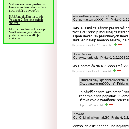
Súd zakázal samojazdiacim
Google taxíkom dobíjanie v
noci, rušili obyvateľov
ultraradikálny konsenzualizmus
NASA na diaľku na sonde
Od: syntaxterrorXXX, . Y | Pridané: 2.2
Voyager 2 úspešne znížila
spotrebu
Toto je jasná záležitosť pre stareši
Misia na záchranu teleskopu
zaznávať princíp morálnej zastarano
Swift ešte nie je stratená,
podarilo sa spomaliť jej
aspoň ďeveď tak prelomových inovác
otáčanie
smrti len nákup nového železa, ide 
Odpovedať
Známka: -1.4
Hodnotiť:
Jožo Kučera
Od: www.hzds.sk | Pridané: 2.2.2024 2
No a potom čo ďalej? Spoplatní IPv5,
Odpovedať
Známka: 2.0
Hodnotiť:
ultraradikálny špecifikácionalizmus
Od: syntaxterrorXXX, . Y | Pridané:
To záleží na tom, ako presnú fak
zadarmo a ten poplatok 0.5 amer
účtovníctva o zahŕňanie priekaz
Odpovedať
Hodnotiť:
7 rokov
Od: OriginalnyKoumakSK | Pridané: 2.2
Mozno ich este natiahnu na nejakyc