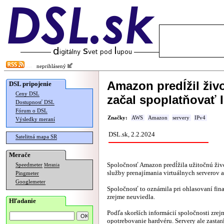
neprihlásený
Amazon predĺžil živo
DSL pripojenie
Ceny DSL
začal spoplatňovať 
Dostupnosť DSL
Fórum o DSL
Značky:
AWS
Amazon
servery
IPv4
Výsledky meraní
DSL.sk, 2.2.2024
Satelitná mapa SR
Merače
Spoločnosť Amazon predĺžila užitočnú živ
Speedmeter
Merania
služby prenajímania virtuálnych serverov a 
Pingmeter
Googlemeter
Spoločnosť to oznámila pri ohlasovaní fina
zrejme neuviedla.
Hľadanie
Podľa skorších informácií spoločnosti zre
opotrebovanie hardvéru. Servery ale zastar