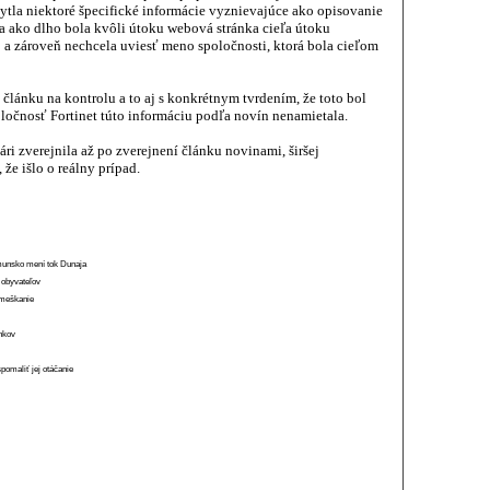
ytla niektoré špecifické informácie vyznievajúce ako opisovanie
 ako dlho bola kvôli útoku webová stránka cieľa útoku
 a zároveň nechcela uviesť meno spoločnosti, ktorá bola cieľom
 článku na kontrolu a to aj s konkrétnym tvrdením, že toto bol
oločnosť Fortinet túto informáciu podľa novín nenamietala.
i zverejnila až po zverejnení článku novinami, širšej
že išlo o reálny prípad.
munsko mení tok Dunaja
 obyvateľov
o meškanie
ánkov
spomaliť jej otáčanie