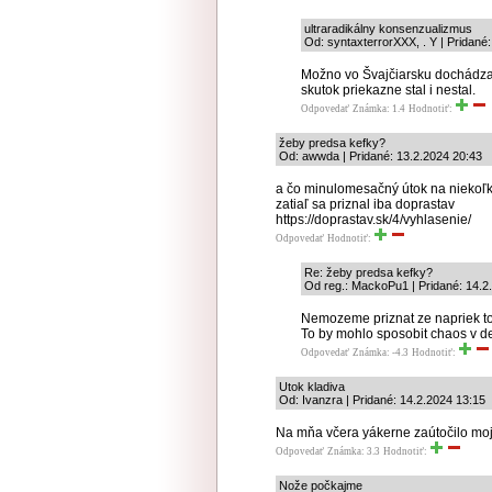
ultraradikálny konsenzualizmus
Od: syntaxterrorXXX, . Y | Pridané
Možno vo Švajčiarsku dochádza 
skutok priekazne stal i nestal.
Odpovedať
Známka: 1.4
Hodnotiť:
žeby predsa kefky?
Od: awwda | Pridané: 13.2.2024 20:43
a čo minulomesačný útok na niekoľk
zatiaľ sa priznal iba doprastav
https://doprastav.sk/4/vyhlasenie/
Odpovedať
Hodnotiť:
Re: žeby predsa kefky?
Od reg.: MackoPu1 | Pridané: 14.2
Nemozeme priznat ze napriek to
To by mohlo sposobit chaos v d
Odpovedať
Známka: -4.3
Hodnotiť:
Utok kladiva
Od: Ivanzra | Pridané: 14.2.2024 13:15
Na mňa včera yákerne zaútočilo moj
Odpovedať
Známka: 3.3
Hodnotiť:
Nože počkajme