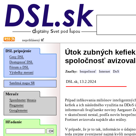
neprihlásený
Útok zubných kefie
DSL pripojenie
Ceny DSL
spoločnosť avizoval
Dostupnosť DSL
Fórum o DSL
Značky:
bezpečnosť
Internet
DoS
Výsledky meraní
DSL.sk, 13.2.2024
Satelitná mapa SR
Merače
Prípad infikovania miliónov inteligentný
Speedmeter
Merania
kefiek a ich následného využitia na DDoS 
Pingmeter
informovali švajčiarske noviny Aargauer Ze
Googlemeter
v skutočnosti nestal, podľa novín bezpečn
Fortinet avizovala najskôr ako reálny.
Hľadanie
V prípade, že je to tak, informácie o údajn
teda zrejme zverejnené najmä kvôli nespr