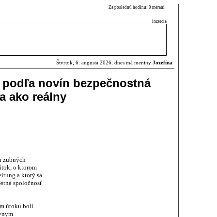
Za poslednú hodinu: 0 meraní
inzercia
Štvrtok, 6. augusta 2026, dnes má meniny
Jozefína
k podľa novín bezpečnostná
a ako reálny
ch zubných
útok, o ktorom
itung a ktorý sa
ostná spoločnosť
om útoku boli
ávnym