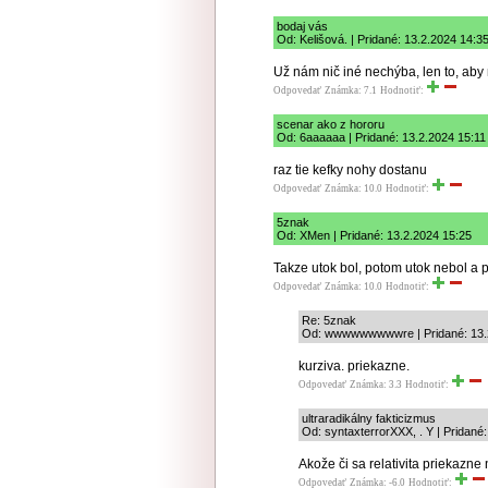
bodaj vás
Od: Kelišová. | Pridané: 13.2.2024 14:3
Už nám nič iné nechýba, len to, aby 
Odpovedať
Známka: 7.1
Hodnotiť:
scenar ako z hororu
Od: 6aaaaaa | Pridané: 13.2.2024 15:11
raz tie kefky nohy dostanu
Odpovedať
Známka: 10.0
Hodnotiť:
5znak
Od: XMen | Pridané: 13.2.2024 15:25
Takze utok bol, potom utok nebol a 
Odpovedať
Známka: 10.0
Hodnotiť:
Re: 5znak
Od: wwwwwwwwwre | Pridané: 13.
kurziva. priekazne.
Odpovedať
Známka: 3.3
Hodnotiť:
ultraradikálny fakticizmus
Od: syntaxterrorXXX, . Y | Pridané
Akože či sa relativita priekazne
Odpovedať
Známka: -6.0
Hodnotiť: