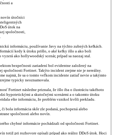
čnosti a
 novín útočníci
inteligentných
DDoS útok na
kej spoločnosti,
.
nickú informáciu, používanie Javy na týchto zubných kefkách.
formácií kedy k útoku prišlo, o aké kefky išlo a ako boli
o vyzerá ako hollywoodský scenár, prípad sa naozaj stal.
pektom bezpečnosti zariadení bol evidentne založený na
spoločnosti Fortinet. Takýto incident zrejme nie je nereálny.
me najmä, že sa o tomto veľkom incidente zatiaľ nevie a takýmto
zrejme typicky neoznamovala.
nosť Fortinet následne priznala, že išlo iba o ilustráciu takéhoto
edzi hypotetickými a skutočnými scenármi a o takomto útoku
ridala ešte informáciu, že problém vznikol kvôli prekladu.
, či bola informácia skôr zle podaná, pochopená alebo
strane spoločnosti alebo novín.
torého chybné informácie pochádzali od spoločnosti Fortinet.
ín totiž pri rozhovore opísali prípad ako reálny DDoS útok. Hoci