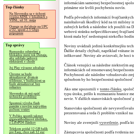
informáciám samotnej bezpečnostnej spolo
Top články
primárne nie kvôli pochybeniu novín.
Na Slovensku sa v tichosti
Podľa pôvodných informácií švajčiarskych
vypína ADSL v lokalitách s
VDSL, už 31. mája
nainštalovali škodlivý kód na tri milióny 
zubných kefiek a následne ich použili na 
Orange sa doťahuje na UPC
a O2, spustí 2.5 Gbps
webovú stránku nešpecifikovanej švajčiars
pripojenie
ktorá mala byť nedostupná niekoľko hodín
Top správy
Noviny uvádzali jedinú konkrétnejšiu tech
Ďalšie detaily chýbali, napríklad vrátane in
Rumunsko odstrelmi a
blokádou mení tok Dunaja,
infikované. Noviny ale avizovali, že hoci t
aby udržalo jadrovú
elektráreň v chode
Článok venujúci sa následne niektorým as
Joj Play výrazne zdražuje
informáciách od renomovanej bezpečnostnej 
Chrome sa bude
Pochybnosti ale následne vzbudzovalo zrej
aktualizovať dvakrát
spôsobom by ho bezpečnostná spoločnosť 
týždenne, v budúcnosti sa
bude aktualizovať bez
reštartov
Ako sme upozornili v
tomto článku
, spoloč
typu útoku, prišlo k rozmazaniu hranice m
Slovensko.sk má opäť
technické problémy
nevie. V ďalších stanoviskách spoločnosť p
Spustená výroba flash
pamäte s novým najvyšším
Stanovisko spoločnosti ale nevysvetľovalo
počtom vrstiev
prezentovaná a teda či problém vznikol na 
V Poľsku spustili takmer
gigawatthodinové úložisko,
Noviny ale zverejnili
vysvetlenie
, podľa k
z LiFePO4 článkov
Telekom pridal 12 GB balík
Zástupcovia spoločnosti podľa tvrdenia nov
pre Easy, chce zaň 12 eur