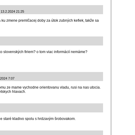
: 13.2.2024 21:25
ku zmene premlčacej doby za útok zubných kefiek, takže sa
o slovenských firiem? o tom viac informácií nemáme?
.2024 7:07
mu ze mame vychodne orientovanu vladu, rusi na nas utocia.
etskych hlavach.
e staré kladivo spolu s hrdzavým šrobovakom.