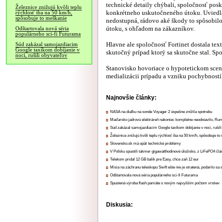
technické detaily chýbali, spoločnosť posk
Železnice znižujú kvôli teplu
konkrétneho uskutočneného útoku. Uviedla
rýchlosť iba na 50 km/h,
spôsobuje to meškanie
nedostupná, rádovo aké škody to spôsobilo
útoku, s ohľadom na zákazníkov.
Odštartovala nová séria
populárneho sci-fi Futurama
Hlavne ale spoločnosť Fortinet dostala text
Súd zakázal samojazdiacim
Google taxíkom dobíjanie v
skutočný prípad ktorý sa skutočne stal. Sp
noci, rušili obyvateľov
Stanovisko hovoriace o hypotetickom scenár
medializácii prípadu a vzniku pochybností, 
Najnovšie články:
NASA na diaľku na sonde Voyager 2 úspešne znížila spotrebu
Maďarsko jadrovú elektráreň nakoniec kompletne neodstavilo, Ru
Súd zakázal samojazdiacim Google taxíkom dobíjanie v noci, rušili
Železnice znižujú kvôli teplu rýchlosť iba na 50 km/h, spôsobuje t
Slovensko.sk má opäť technické problémy
V Poľsku spustili takmer gigawatthodinové úložisko, z LiFePO4 čl
Telekom pridal 12 GB balík pre Easy, chce zaň 12 eur
Misia na záchranu teleskopu Swift ešte nie je stratená, podarilo sa 
Odštartovala nová séria populárneho sci-fi Futurama
Spustená výroba flash pamäte s novým najvyšším počtom vrstiev
Diskusia: