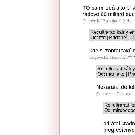
TO sa mi zdá ako pri
rádovo 60 miliárd eur.
Odpovedať
Známka: 0.0
Hodn
Re: ultraradikálny e
Od: ffdf | Pridané: 1
kde si zobral takú
Odpovedať
Hodnotiť:
Re: ultraradikáln
Od: maniake | Pri
Nezarátal do toh
Odpovedať
Známka: -
Re: ultraradi
Od: miroooooo
odrátal kradn
progresívnyc