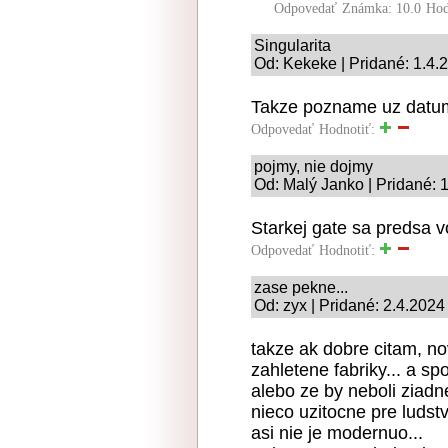
Odpovedať
Známka: 10.0
Hod
Singularita
Od: Kekeke | Pridané: 1.4.
Takze pozname uz datum 
Odpovedať
Hodnotiť:
pojmy, nie dojmy
Od: Malý Janko | Pridané: 
Starkej gate sa predsa 
Odpovedať
Hodnotiť:
zase pekne...
Od: zyx | Pridané: 2.4.2024
takze ak dobre citam, no
zahletene fabriky... a 
alebo ze by neboli ziadn
nieco uzitocne pre ludstv
asi nie je modernuo...