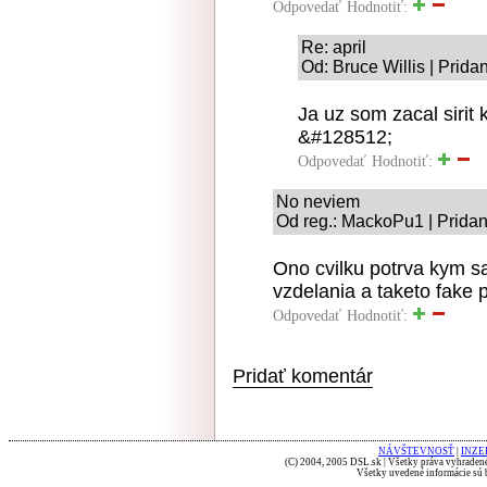
Odpovedať
Hodnotiť:
Re: april
Od: Bruce Willis | Prida
Ja uz som zacal sirit
&#128512;
Odpovedať
Hodnotiť:
No neviem
Od reg.: MackoPu1 | Pridan
Ono cvilku potrva kym sa
vzdelania a taketo fake 
Odpovedať
Hodnotiť:
Pridať komentár
NÁVŠTEVNOSŤ
|
INZE
(C) 2004, 2005 DSL.sk | Všetky práva vyhradené
Všetky uvedené informácie sú b