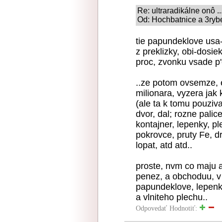
Re: ultraradikálne onô ..
Od: Hochbatnice a 3rybe
tie papundeklove usa
z preklizky, obi-dosie
proc, zvonku vsade p'
..ze potom ovsemze, e
milionara, vyzera jak
(ale ta k tomu pouziv
dvor, dal; rozne palic
kontajner, lepenky, pl
pokrovce, pruty Fe, d
lopat, atd atd..
proste, nvm co maju 
penez, a obchoduu, v 
papundeklove, lepenko
a vlniteho plechu..
Odpovedať
Hodnotiť: