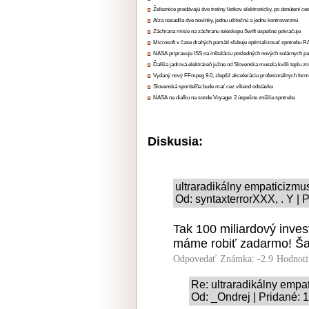
Železnice predávajú dve tretiny lístkov elektronicky, po donútení ce
Alza nasadila dve novinky, jednu užitočnú a jednu kontroverznú
Záchrana misie na záchranu teleskopu Swift úspešne pokračuje
Microsoft v čase drahých pamätí sľubuje optimalizovať spotrebu
NASA pripravuje ISS na inštaláciu posledných nových solárnych p
Ďalšia jadrová elektráreň južne od Slovenska musela kvôli teplu zn
Vydaný nový FFmpeg 9.0, zlepšil akceleráciu profesionálnych form
Slovenská sporiteľňa bude mať cez víkend odstávku
NASA na diaľku na sonde Voyager 2 úspešne znížila spotrebu
Diskusia:
ultraradikálny empaticizmu
Od: syntaxterrorXXX, . Y | 
Tak 100 miliardový invest
máme robiť zadarmo! Šak
Odpovedať
Známka: -2.9
Hodnoti
Re: ultraradikálny empa
Od: _Ondrej | Pridané: 