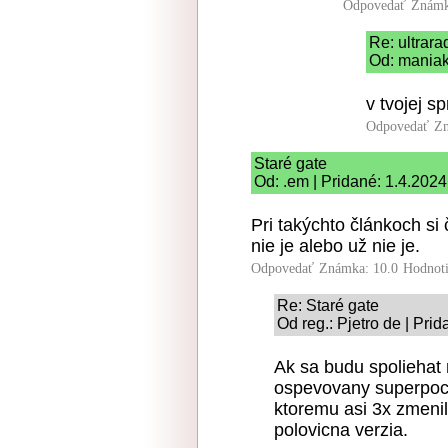
Odpovedať
Známk
Re: ultrar
Od: maniak
v tvojej sp
Odpovedať
Zn
Staré gate
Od: .em | Pridané: 1.4.2024
Pri takýchto článkoch si č
nie je alebo už nie je.
Odpovedať
Známka: 10.0
Hodnot
Re: Staré gate
Od reg.: Pjetro de | Pri
Ak sa budu spoliehat
ospevovany superpocit
ktoremu asi 3x zmeni
polovicna verzia.