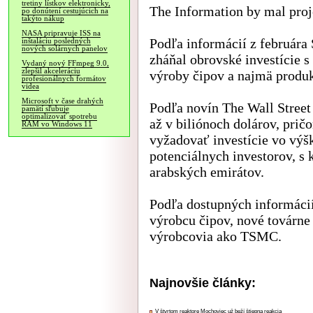
tretiny lístkov elektronicky,
The Information by mal proj
po donútení cestujúcich na
takýto nákup
NASA pripravuje ISS na
Podľa informácií z február
inštaláciu posledných
nových solárnych panelov
zháňal obrovské investície s
Vydaný nový FFmpeg 9.0,
zlepšil akceleráciu
výroby čipov a najmä produk
profesionálnych formátov
videa
Microsoft v čase drahých
Podľa novín The Wall Street 
pamätí sľubuje
optimalizovať spotrebu
až v biliónoch dolárov, pri
RAM vo Windows 11
vyžadovať investície vo výšk
potenciálnych investorov, s 
arabských emirátov.
Podľa dostupných informáci
výrobcu čipov, nové továrne
výrobcovia ako TSMC.
Najnovšie články:
V štvrtom reaktore Mochoviec už beží štiepna reakcia