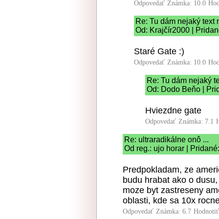
Odpovedať
Známka: 10.0
Hod
Re: Tu dám nejaký text n
Od: Krajčír2000 | Prida
Staré Gate :)
Odpovedať
Známka: 10.0
Hod
Re: Tu dám nejaký tex
Od: Dodo Beňo | Pri
Hviezdne gate
Odpovedať
Známka: 7.1
Re: ultraradikálne onô ...
Od reg.: ujo horar | Pridan
Predpokladam, ze americk
budu hrabat ako o dusu, k
moze byt zastreseny am
oblasti, kde sa 10x rocn
Odpovedať
Známka: 6.7
Hodnoti