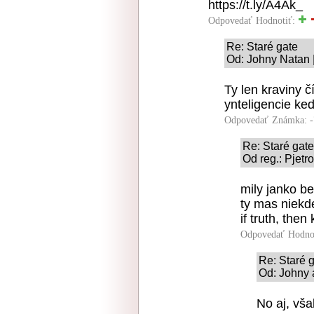
https://t.ly/A4Ak_
Odpovedať
Hodnotiť:
Re: Staré gate
Od: Johny Natan |
Ty len kraviny č
ynteligencie ke
Odpovedať
Známka: -
Re: Staré gate
Od reg.: Pjetr
mily janko b
ty mas niekd
if truth, then
Odpovedať
Hodno
Re: Staré 
Od: Johny 
No aj, vša