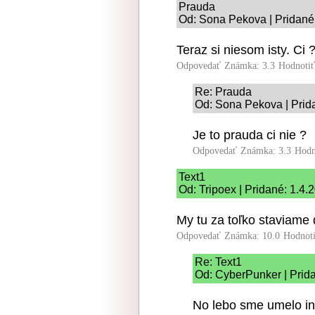
Prauda
Od: Sona Pekova | Pridané
Teraz si niesom isty. Ci 
Odpovedať
Známka: 3.3
Hodnoti
Re: Prauda
Od: Sona Pekova | Prid
Je to prauda ci nie ?
Odpovedať
Známka: 3.3
Hodn
Text1
Od: Tripoex | Pridané: 1.4.
My tu za toľko staviame 
Odpovedať
Známka: 10.0
Hodnot
Re: Text1
Od: CyberPunker | Prid
No lebo sme umelo inte