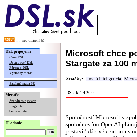
neprihlásený
Microsoft chce p
DSL pripojenie
Ceny DSL
Stargate za 100 m
Dostupnosť DSL
Fórum o DSL
Výsledky meraní
Značky:
umelá inteligencia
Micros
Satelitná mapa SR
DSL.sk, 1.4.2024
Merače
Speedmeter
Merania
Pingmeter
Googlemeter
Spoločnosť Microsoft v spol
Hľadanie
spoločnosťou OpenAI plánuj
postaviť dátové centrum s 