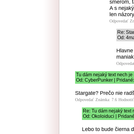
smerom, ta
A s nejak
len názory
Odpovedať
Zn
Re: Sta
Od: 4ma
Hlavne
maniak
Odpoveda
Tu dám nejaký text nech je c
Od: CyberPunker | Pridané:
Stargate? Prečo nie rad
Odpovedať
Známka: 7.6
Hodnoti
Re: Tu dám nejaký text n
Od: Okoloiduci | Pridan
Lebo to bude čierna d