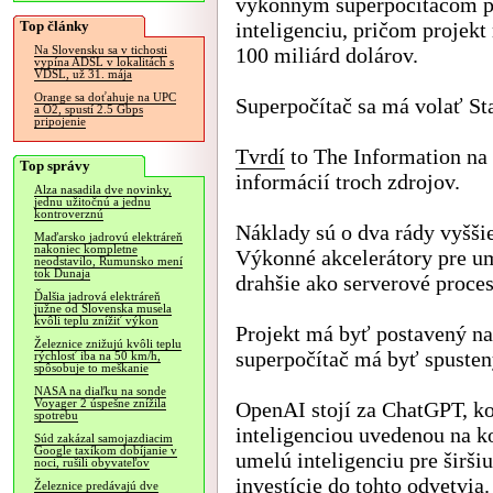
výkonným superpočítačom p
Top články
inteligenciu, pričom projekt
100 miliárd dolárov.
Na Slovensku sa v tichosti
vypína ADSL v lokalitách s
VDSL, už 31. mája
Orange sa doťahuje na UPC
Superpočítač sa má volať Sta
a O2, spustí 2.5 Gbps
pripojenie
Tvrdí
to The Information na
Top správy
informácií troch zdrojov.
Alza nasadila dve novinky,
jednu užitočnú a jednu
kontroverznú
Náklady sú o dva rády vyšši
Maďarsko jadrovú elektráreň
nakoniec kompletne
Výkonné akcelerátory pre um
neodstavilo, Rumunsko mení
tok Dunaja
drahšie ako serverové proces
Ďalšia jadrová elektráreň
južne od Slovenska musela
kvôli teplu znížiť výkon
Projekt má byť postavený na
Železnice znižujú kvôli teplu
superpočítač má byť spusten
rýchlosť iba na 50 km/h,
spôsobuje to meškanie
NASA na diaľku na sonde
Voyager 2 úspešne znížila
OpenAI stojí za ChatGPT, k
spotrebu
inteligenciou uvedenou na k
Súd zakázal samojazdiacim
Google taxíkom dobíjanie v
umelú inteligenciu pre širšiu
noci, rušili obyvateľov
investície do tohto odvetvi
Železnice predávajú dve