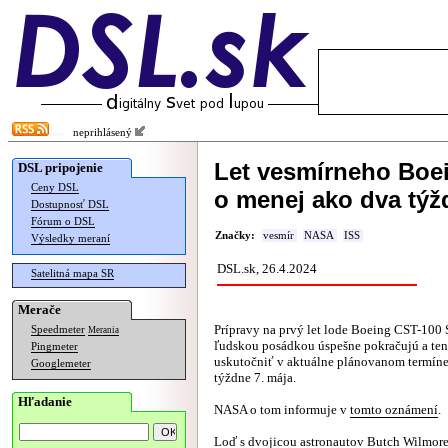
neprihlásený
Let vesmírneho Boei
DSL pripojenie
Ceny DSL
o menej ako dva týž
Dostupnosť DSL
Fórum o DSL
Značky:
vesmír
NASA
ISS
Výsledky meraní
DSL.sk, 26.4.2024
Satelitná mapa SR
Merače
Prípravy na prvý let lode Boeing CST-100 S
Speedmeter
Merania
ľudskou posádkou úspešne pokračujú a tent
Pingmeter
uskutočniť v aktuálne plánovanom termíne
Googlemeter
týždne 7. mája.
Hľadanie
NASA o tom informuje v
tomto oznámení
.
Loď s dvojicou astronautov Butch Wilmore