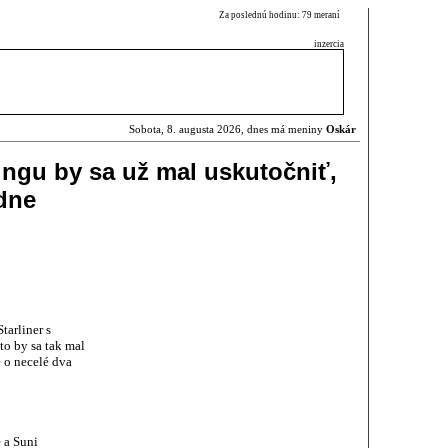
Za poslednú hodinu: 79 meraní
inzercia
Sobota, 8. augusta 2026, dnes má meniny
Oskár
ngu by sa už mal uskutočniť,
dne
tarliner s
o by sa tak mal
 o necelé dva
 a Suni