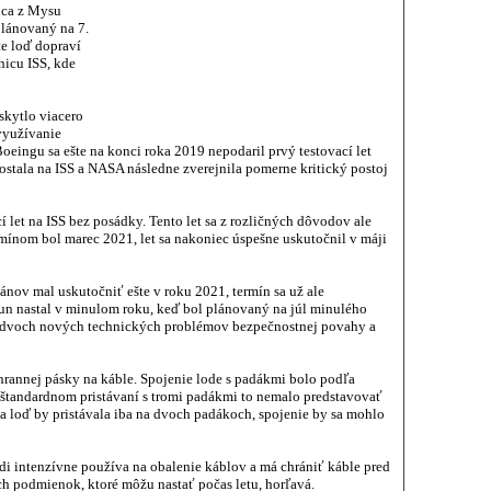
júca z Mysu
plánovaný na 7.
te loď dopraví
nicu ISS, kde
skytlo viacero
využívanie
eingu sa ešte na konci roka 2019 nepodaril prvý testovací let
ostala na ISS a NASA následne zverejnila pomerne kritický postoj
í let na ISS bez posádky. Tento let sa z rozličných dôvodov ale
ínom bol marec 2021, let sa nakoniec úspešne uskutočnil v máji
ánov mal uskutočniť ešte v roku 2021, termín sa už ale
n nastal v minulom roku, keď bol plánovaný na júl minulého
e dvoch nových technických problémov bezpečnostnej povahy a
rannej pásky na káble. Spojenie lode s padákmi bolo podľa
ri štandardnom pristávaní s tromi padákmi to nemalo predstavovať
a loď by pristávala iba na dvoch padákoch, spojenie by sa mohlo
odi intenzívne používa na obalenie káblov a má chrániť káble pred
h podmienok, ktoré môžu nastať počas letu, horľavá.