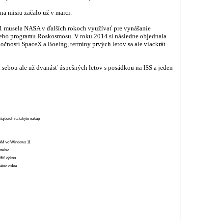
 na misiu začalo už v marci.
1 musela NASA v ďalších rokoch využívať pre vynášanie
neho programu Roskosmosu. V roku 2014 si následne objednala
čností SpaceX a Boeing, termíny prvých letov sa ale viackrát
sebou ale už dvanásť úspešných letov s posádkou na ISS a jeden
stujúcich na takýto nákup
 RAM vo Windows 11
anelov
ížiť výkon
átov videa