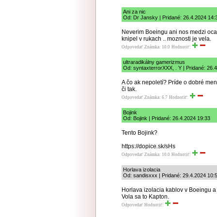
Ani za nic
Od: Dr Jansky | Pridané: 26.4.2024 14:
Neverim Boeingu ani nos medzi ocam
knipel v rukach .. moznosti je vela.
Odpovedať
Známka: 10.0
Hodnotiť:
ultraradikálny gamerizmus
Od: syntaxterrorXXX, . Y | Pridané: 26.
A čo ak nepoletí? Príde o dobré men
či tak.
Odpovedať
Známka: 6.7
Hodnotiť:
Bojink
Od: Bojink | Pridané: 26.4.2024 19:33
Tento Bojink?
https://dopice.sk/sHs
Odpovedať
Známka: 10.0
Hodnotiť:
Horlava izolacia
Od: sandisxxx | Pridané: 29.4.2024 10:
Horlava izolacia kablov v Boeingu a p
Vola sa to Kapton.
Odpovedať
Hodnotiť: