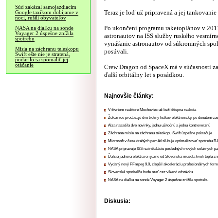
Súd zakázal samojazdiacim
Teraz je loď už pripravená a jej tankovanie
Google taxíkom dobíjanie v
noci, rušili obyvateľov
Po ukončení programu raketoplánov v 201
NASA na diaľku na sonde
Voyager 2 úspešne znížila
astronautov na ISS služby ruského vesmír
spotrebu
vynášanie astronautov od súkromných spolo
Misia na záchranu teleskopu
posúvali.
Swift ešte nie je stratená,
podarilo sa spomaliť jej
otáčanie
Crew Dragon od SpaceX má v súčasnosti za 
ďalší orbitálny let s posádkou.
Najnovšie články:
V štvrtom reaktore Mochoviec už beží štiepna reakcia
Železnice predávajú dve tretiny lístkov elektronicky, po donútení ce
Alza nasadila dve novinky, jednu užitočnú a jednu kontroverznú
Záchrana misie na záchranu teleskopu Swift úspešne pokračuje
Microsoft v čase drahých pamätí sľubuje optimalizovať spotrebu
NASA pripravuje ISS na inštaláciu posledných nových solárnych p
Ďalšia jadrová elektráreň južne od Slovenska musela kvôli teplu zn
Vydaný nový FFmpeg 9.0, zlepšil akceleráciu profesionálnych form
Slovenská sporiteľňa bude mať cez víkend odstávku
NASA na diaľku na sonde Voyager 2 úspešne znížila spotrebu
Diskusia: