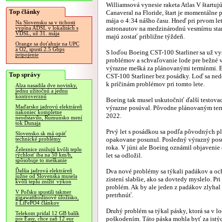
Williamsová vynesie raketa Atlas V štartu
Top články
Canaveral na Floride, štart je momentálne 
mája o 4:34 nášho času. Hneď pri prvom le
Na Slovensku sa v tichosti
astronautov na medzinárodnú vesmírnu sta
vypína ADSL v lokalitách s
VDSL, už 31. mája
majú zostať približne týždeň.
Orange sa doťahuje na UPC
a O2, spustí 2.5 Gbps
S loďou Boeing CST-100 Starliner sa už vy
pripojenie
problémov a schvaľovanie lode pre bežné 
výrazne mešká za plánovanými termínmi. Bo
Top správy
CST-100 Starliner bez posádky. Loď sa ned
k príčinám problémov pri tomto lete.
Alza nasadila dve novinky,
jednu užitočnú a jednu
kontroverznú
Boeing tak musel uskutočniť ďalší testovac
Maďarsko jadrovú elektráreň
výrazne posúval. Pôvodne plánovaným term
nakoniec kompletne
2022.
neodstavilo, Rumunsko mení
tok Dunaja
Prvý let s posádkou sa podľa pôvodných pl
Slovensko.sk má opäť
opakovane posunul. Posledný výrazný posu
technické problémy
roka. V júni ale Boeing oznámil objaveni
Železnice znižujú kvôli teplu
let sa odložil.
rýchlosť iba na 50 km/h,
spôsobuje to meškanie
Dva nové problémy sa týkali padákov a och
Ďalšia jadrová elektráreň
južne od Slovenska musela
zistení slabšie, ako sa dovtedy myslelo. P
kvôli teplu znížiť výkon
problém. Ak by ale jeden z padákov zlyhal 
V Poľsku spustili takmer
pretrhnúť.
gigawatthodinové úložisko,
z LiFePO4 článkov
Druhý problém sa týkal pásky, ktorá sa v l
Telekom pridal 12 GB balík
poškodením. Táto páska mohla byť za istýc
pre Easy, chce zaň 12 eur