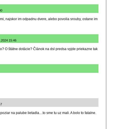
30
i, najskor im odpadnu dvere, alebo povolia srouby, ostane im
4.2024 15:46
o? O štátne dotácie? Článok na dsl predsa vyjde priekazne tak
57
oziar na palube lietadla....to sme tu uz mali. A bolo to fatalne.