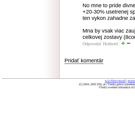
No mne to pride divn
+20-30% usetrenej sp
ten vykon zahadne zao
Mna by vsak viac zau
celkovej zostavy (8c
Odpovedať
Hodnotiť:
Pridať komentár
NÁVŠTEVNOSŤ
|
INZE
(C) 2004, 2005 DSL.sk | Všetky práva vyhradené
Všetky uvedené informácie sú b