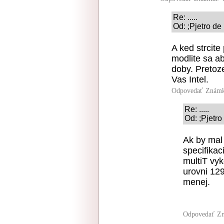
Re: .....
Od: ;Pjetro de
A ked strcite
modlite sa a
doby. Pretoz
Vas Intel.
Odpovedať
Známk
Re: .....
Od: ;Pjetro
Ak by mal 
specifikac
multiT vy
urovni 12
menej.
Odpovedať
Zn