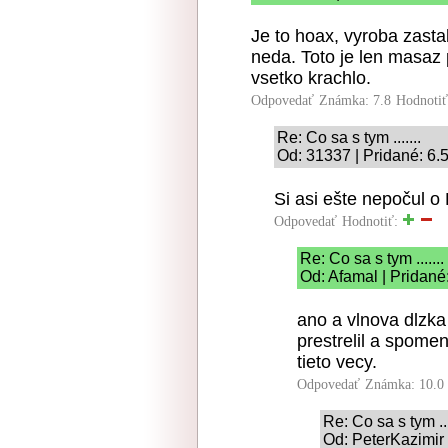
Je to hoax, vyroba zasta
neda. Toto je len masaz p
vsetko krachlo.
Odpovedať
Známka: 7.8
Hodnoti
Re: Co sa s tym .......
Od: 31337 | Pridané: 6.
Si asi ešte nepočul o 
Odpovedať
Hodnotiť:
Re: Co sa s tym .......
Od: Afamal | Pridané
ano a vlnova dlzka
prestrelil a spome
tieto vecy.
Odpovedať
Známka: 10.0
Re: Co sa s tym ...
Od: PeterKazimir 