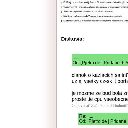
Ďalšia jadrová elektráreň južne od Slovenska musela kvôli teplu zn
Vydaný nový FFmpeg 9.0, zlepšil akceleráciu profesionálnych form
Slovenská sporiteľňa bude mať cez víkend odstávku
NASA na diaľku na sonde Voyager 2 úspešne znížila spotrebu
Maďarsko jadrovú elektráreň nakoniec kompletne neodstavilo, Ru
Diskusia:
.....
Od: ;Pjetro de | Pridané: 6
clanok o kaziacich sa in
uz aj vsetky cz-sk it porta
je mozme ze bud bola zn
proste tie cpu vseobecn
Odpovedať
Známka: 6.0
Hodnoti
Re: .....
Od: ;Pjetro de | Pridané