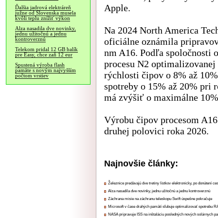
Apple.
Ďalšia jadrová elektráreň
južne od Slovenska musela
kvôli teplu znížiť výkon
Na 2024 North America Tec
Alza nasadila dve novinky,
jednu užitočnú a jednu
oficiálne oznámila pripravov
kontroverznú
Telekom pridal 12 GB balík
nm A16. Podľa spoločnosti o
pre Easy, chce zaň 12 eur
procesu N2 optimalizovanej 
Spustená výroba flash
pamäte s novým najvyšším
rýchlosti čipov o 8% až 10% 
počtom vrstiev
spotreby o 15% až 20% pri ro
má zvýšiť o maximálne 10%
Výrobu čipov procesom A16 
druhej polovici roka 2026.
Najnovšie články:
Železnice predávajú dve tretiny lístkov elektronicky, po donútení ce
Alza nasadila dve novinky, jednu užitočnú a jednu kontroverznú
Záchrana misie na záchranu teleskopu Swift úspešne pokračuje
Microsoft v čase drahých pamätí sľubuje optimalizovať spotrebu
NASA pripravuje ISS na inštaláciu posledných nových solárnych p