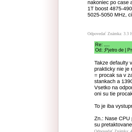
nakoniec po case 
1T boost 4875-490
5025-5050 MHz, cim
Odpovedať
Známka: 3.3
Re: .....
Od: ;Pjetro de | 
Takze defaulty
prakticky nie j
= procak sa v z
stankach a 139
Vsetko na odpor
oni su tie proca
To je iba vystup
Zn.: Nase CPU p
su pretaktovane j
Odpovedať
Známka: 4