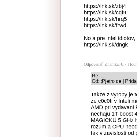
https://lnk.sk/zbj4
https://lnk.sk/cqf9
https://lnk.sk/hrq5
https://lnk.sk/frwd
No a pre intel idiotov,
https://lnk.sk/dngk
Odpovedať
Známka: 6.7
Hodn
Re: .....
Od: ;Pjetro de | Prid
Takze z vyroby je 
ze c0c0ti v Inteli 
AMD pri vydavani 
nechaju 1T boost 4
MAGICKU 5 GHz hra
rozum a CPU neodch
tak v zavislosti od