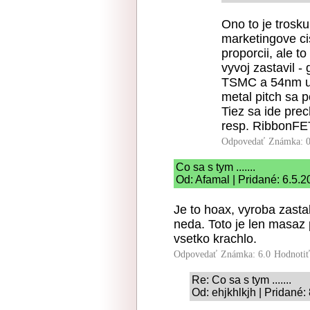
Ono to je trosk
marketingove ci
proporcii, ale to
vyvoj zastavil -
TSMC a 54nm u 
metal pitch sa 
Tiez sa ide pr
resp. RibbonFET 
Odpovedať
Známka: 0
Co sa s tym .......
Od: Afamal | Pridané: 6.5.
Je to hoax, vyroba zasta
neda. Toto je len masaz p
vsetko krachlo.
Odpovedať
Známka: 6.0
Hodnoti
Re: Co sa s tym .......
Od: ehjkhlkjh | Pridané: