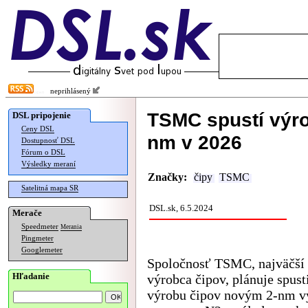
neprihlásený
TSMC spustí výro
DSL pripojenie
Ceny DSL
nm v 2026
Dostupnosť DSL
Fórum o DSL
Výsledky meraní
Značky:
čipy
TSMC
Satelitná mapa SR
DSL.sk, 6.5.2024
Merače
Speedmeter
Merania
Pingmeter
Googlemeter
Spoločnosť TSMC, najväčší 
Hľadanie
výrobca čipov, plánuje spus
výrobu čipov novým 2-nm 