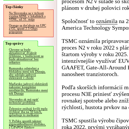
procesom N2 v súlade so sk
Top články
plánom v druhej polovici ro
Na Slovensku sa v tichosti
vypína ADSL v lokalitách s
VDSL, už 31. mája
Spoločnosť to
oznámila
na 2
Orange sa doťahuje na UPC
America Technology Sympo
a O2, spustí 2.5 Gbps
pripojenie
TSMC oznámila pripravova
Top správy
proces N2 v roku 2022 s pl
Chrome sa bude
štartom výroby v roku 2025
aktualizovať dvakrát
týždenne, v budúcnosti sa
bude aktualizovať bez
intenzívnejšie využívať EUV
reštartov
GAAFET, Gate-All-Around Fie
Rumunsko odstrelmi a
blokádou mení tok Dunaja,
nanosheet tranzistoroch.
aby udržalo jadrovú
elektráreň v chode
Maďarsko jadrovú elektráreň
Podľa skorších informácií 
nakoniec kompletne
neodstavilo, Rumunsko mení
procesu N3E priniesť zvýšen
tok Dunaja
rovnakej spotrebe alebo zní
Slovensko.sk má opäť
technické problémy
rýchlosti, hustota prvkov n
Železnice znižujú kvôli teplu
rýchlosť iba na 50 km/h,
spôsobuje to meškanie
TSMC spustila výrobu čipo
V Poľsku spustili takmer
gigawatthodinové úložisko,
roka 2022, prvými vyrábaný
z LiFePO4 článkov