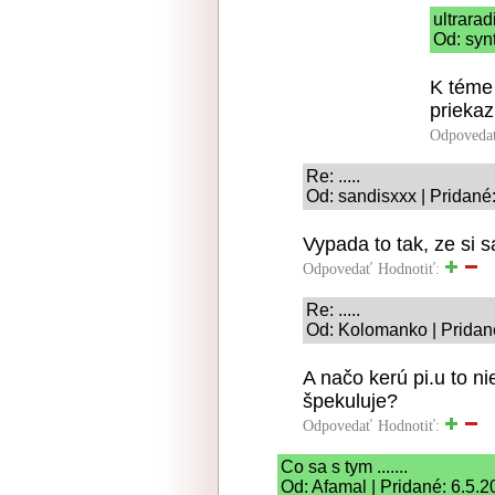
ultrara
Od: syn
K téme 
priekaz
Odpoveda
Re: .....
Od: sandisxxx | Pridané
Vypada to tak, ze si s
Odpovedať
Hodnotiť:
Re: .....
Od: Kolomanko | Pridan
A načo kerú pi.u to n
špekuluje?
Odpovedať
Hodnotiť:
Co sa s tym .......
Od: Afamal | Pridané: 6.5.