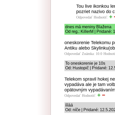
Tou live ikonkou l
pozriet nazivo do 
Odpovedať
Hodnotiť:
dnes má meniny Blažena
Od reg.: KillerM | Pridané:
oneskorenie Telekomu pr
Antiku alebo Skylinku(ob
Odpovedať
Známka: 10.0
Hodnot
To oneskorenie je 10s
Od: Hustopič | Pridané: 12
Telekom spravil hokej n
vypadáva ale je tam volb
opätovným vypadávaním
Odpovedať
Hodnotiť:
íííáá
Od: níče | Pridané: 12.5.20