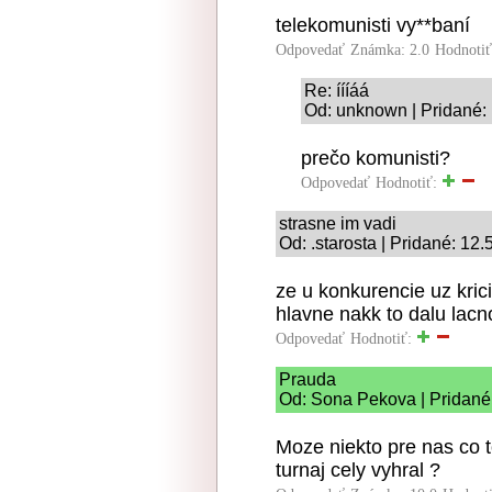
telekomunisti vy**baní
Odpovedať
Známka: 2.0
Hodnoti
Re: íííáá
Od: unknown | Pridané:
prečo komunisti?
Odpovedať
Hodnotiť:
strasne im vadi
Od: .starosta | Pridané: 12
ze u konkurencie uz kric
hlavne nakk to dalu lacn
Odpovedať
Hodnotiť:
Prauda
Od: Sona Pekova | Pridané
Moze niekto pre nas co t
turnaj cely vyhral ?