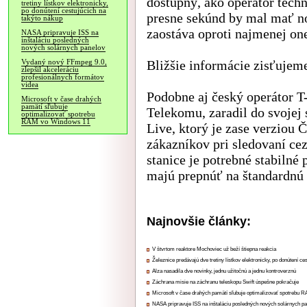
dostupný, ako operátor tech
tretiny lístkov elektronicky,
po donútení cestujúcich na
presne sekúnd by mal mať no
takýto nákup
zaostáva oproti najmenej o
NASA pripravuje ISS na
inštaláciu posledných
nových solárnych panelov
Bližšie informácie zisťujem
Vydaný nový FFmpeg 9.0,
zlepšil akceleráciu
profesionálnych formátov
videa
Podobne aj český operátor T
Microsoft v čase drahých
pamätí sľubuje
Telekomu, zaradil do svoje
optimalizovať spotrebu
RAM vo Windows 11
Live, ktorý je zase verziou
zákazníkov pri sledovaní cez
stanice je potrebné stabilné 
majú prepnúť na štandardnú 
Najnovšie články:
V štvrtom reaktore Mochoviec už beží štiepna reakcia
Železnice predávajú dve tretiny lístkov elektronicky, po donútení ce
Alza nasadila dve novinky, jednu užitočnú a jednu kontroverznú
Záchrana misie na záchranu teleskopu Swift úspešne pokračuje
Microsoft v čase drahých pamätí sľubuje optimalizovať spotrebu
NASA pripravuje ISS na inštaláciu posledných nových solárnych p