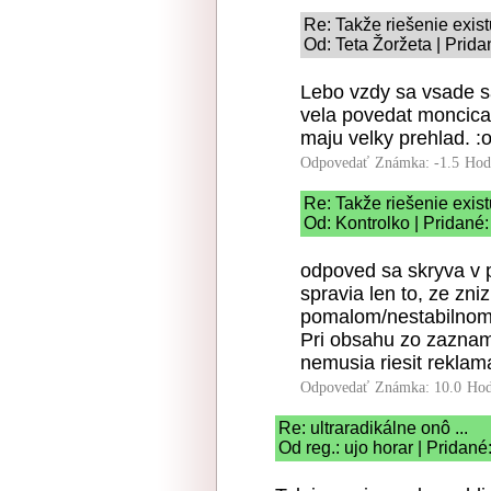
Re: Takže riešenie exis
Od: Teta Žoržeta | Prid
Lebo vzdy sa vsade sa
vela povedat moncicak
maju velky prehlad. :o
Odpovedať
Známka: -1.5
Hod
Re: Takže riešenie exis
Od: Kontrolko | Pridané
odpoved sa skryva v 
spravia len to, ze zni
pomalom/nestabilnom 
Pri obsahu zo zaznam
nemusia riesit reklama
Odpovedať
Známka: 10.0
Hod
Re: ultraradikálne onô ...
Od reg.: ujo horar | Pridan