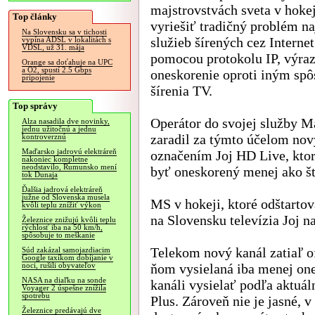
majstrovstvách sveta v hokej
Top články
vyriešiť tradičný problém 
Na Slovensku sa v tichosti
služieb šírených cez Internet
vypína ADSL v lokalitách s
VDSL, už 31. mája
pomocou protokolu IP, výra
Orange sa doťahuje na UPC
a O2, spustí 2.5 Gbps
oneskorenie oproti iným sp
pripojenie
šírenia TV.
Top správy
Operátor do svojej služby M
Alza nasadila dve novinky,
jednu užitočnú a jednu
zaradil za týmto účelom nov
kontroverznú
Maďarsko jadrovú elektráreň
označením Joj HD Live, kto
nakoniec kompletne
neodstavilo, Rumunsko mení
byť oneskorený menej ako š
tok Dunaja
Ďalšia jadrová elektráreň
južne od Slovenska musela
MS v hokeji, ktoré odštartov
kvôli teplu znížiť výkon
na Slovensku televízia Joj na
Železnice znižujú kvôli teplu
rýchlosť iba na 50 km/h,
spôsobuje to meškanie
Telekom nový kanál zatiaľ of
Súd zakázal samojazdiacim
Google taxíkom dobíjanie v
ňom vysielaná iba menej one
noci, rušili obyvateľov
NASA na diaľku na sonde
kanáli vysielať podľa aktuál
Voyager 2 úspešne znížila
spotrebu
Plus. Zároveň nie je jasné, 
Železnice predávajú dve