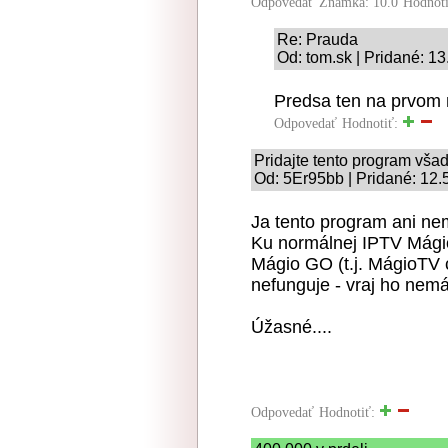
Odpovedať
Známka: 10.0
Hodnot
Re: Prauda
Od: tom.sk | Pridané: 1
Predsa ten na prvom 
Odpovedať
Hodnotiť:
Pridajte tento program všad
Od: 5Er95bb | Pridané: 12.
Ja tento program ani ne
Ku normálnej IPTV Mágio
Mágio GO (t.j. MágioTV c
nefunguje - vraj ho nemá
Úžasné....
Odpovedať
Hodnotiť: