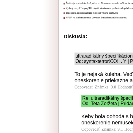
Ďalšia jadrová elektráreň južne od Slovenska musela kvôli teplu zn
Vydaný nový FFmpeg 9.0, zlepšil akceleráciu profesionálnych form
Slovenská sporiteľňa bude mať cez víkend odstávku
NASA na diaľku na sonde Voyager 2 úspešne znížila spotrebu
Diskusia:
ultraradikálny špecifikácio
Od: syntaxterrorXXX, . Y | 
To je nejaká kuleha. Ve
oneskorenie priekazne a
Odpovedať
Známka: 0.0
Hodnoti
Re: ultraradikálny špeci
Od: Teta Žoržeta | Prida
Keby bola dohoda s hr
oneskorenie nemuselo
Odpovedať
Známka: 9.1
Hodn