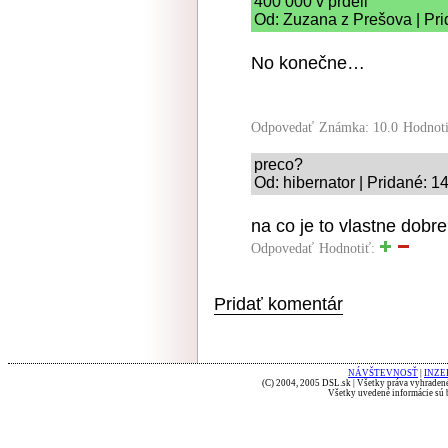
400 000 v prdeli
Od: Zuzana z Prešova | Pri
No konečne…
Odpovedať
Známka: 10.0
Hodnot
preco?
Od: hibernator | Pridané: 1
na co je to vlastne dobr
Odpovedať
Hodnotiť:
Pridať komentár
NÁVŠTEVNOSŤ
|
INZE
(C) 2004, 2005 DSL.sk | Všetky práva vyhradené
Všetky uvedené informácie sú b