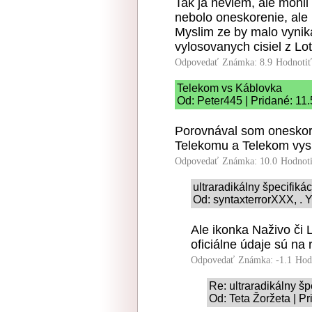
Tak ja neviem, ale mohli
nebolo oneskorenie, ale 
Myslim ze by malo vynik
vylosovanych cisiel z Lot
Odpovedať
Známka: 8.9
Hodnoti
Telekom vs Káblovka
Od: Peter445 | Pridané: 11
Porovnával som oneskor
Telekomu a Telekom vysi
Odpovedať
Známka: 10.0
Hodnot
ultraradikálny špecifiká
Od: syntaxterrorXXX, . Y
Ale ikonka Naživo či L
oficiálne údaje sú na
Odpovedať
Známka: -1.1
Hod
Re: ultraradikálny š
Od: Teta Žoržeta | P