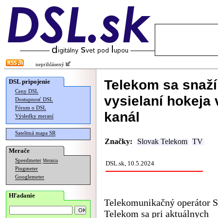
neprihlásený
Telekom sa snaží 
DSL pripojenie
Ceny DSL
vysielaní hokeja 
Dostupnosť DSL
Fórum o DSL
kanál
Výsledky meraní
Satelitná mapa SR
Značky:
Slovak Telekom
TV
Merače
Speedmeter
Merania
DSL.sk, 10.5.2024
Pingmeter
Googlemeter
Hľadanie
Telekomunikačný operátor S
Telekom sa pri aktuálnych