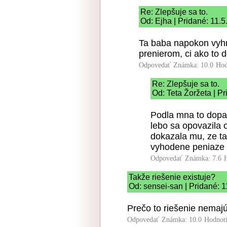
Re: Zlepšuje sa to.
Od: Ejha | Pridané: 11.
Ta baba napokon vyhr
prenierom, ci ako to 
Odpovedať
Známka: 10.0
Hod
Re: Zlepšuje sa to.
Od: Teta Žoržeta | P
Podla mna to dopad
lebo sa opovazila 
dokazala mu, ze ta l
vyhodene peniaze d
Odpovedať
Známka: 7.6
Takže riešenie existuje?
Od: sensei-san | Pridané: 
Prečo to riešenie nema
Odpovedať
Známka: 10.0
Hodnot