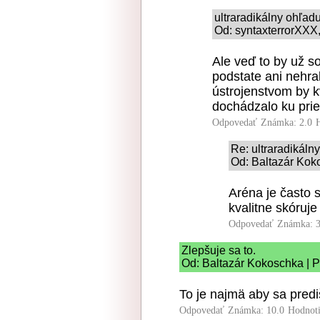
ultraradikálny ohľad
Od: syntaxterrorXXX,
Ale veď to by už s
podstate ani nehr
ústrojenstvom by k
dochádzalo ku pri
Odpovedať
Známka: 2.0
Re: ultraradikál
Od: Baltazár Kok
Aréna je často 
kvalitne skóruje
Odpovedať
Známka: 3
Zlepšuje sa to.
Od: Baltazár Kokoschka | P
To je najmä aby sa prediš
Odpovedať
Známka: 10.0
Hodnot