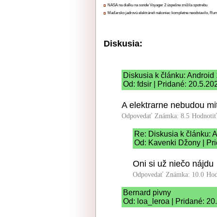
NASA na diaľku na sonde Voyager 2 úspešne znížila spotrebu
Maďarsko jadrovú elektráreň nakoniec kompletne neodstavilo, Ru
Diskusia:
Diskusia k článku: Android 
Od: fdsir | Pridané: 20.5.2
A elektrarne nebudou mit
Odpovedať
Známka: 8.5
Hodnoti
Re: Diskusia k článku: A
Od: Kavenki Džony | Pr
Oni si už niečo nájdu
Odpovedať
Známka: 10.0
Hod
Bernard pivny
Od: loa_leroa | Pridané: 20