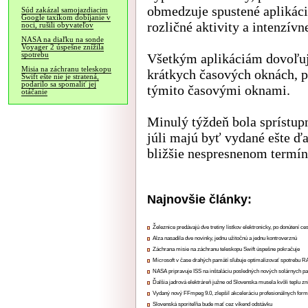
obmedzuje spustené aplikác
Súd zakázal samojazdiacim
Google taxíkom dobíjanie v
rozličné aktivity a intenzív
noci, rušili obyvateľov
NASA na diaľku na sonde
Voyager 2 úspešne znížila
spotrebu
Všetkým aplikáciám dovoľuje 
Misia na záchranu teleskopu
krátkych časových oknách, p
Swift ešte nie je stratená,
podarilo sa spomaliť jej
týmito časovými oknami.
otáčanie
Minulý týždeň bola sprístupn
júli majú byť vydané ešte ďa
bližšie nespresnenom termín
Najnovšie články:
Železnice predávajú dve tretiny lístkov elektronicky, po donútení ce
Alza nasadila dve novinky, jednu užitočnú a jednu kontroverznú
Záchrana misie na záchranu teleskopu Swift úspešne pokračuje
Microsoft v čase drahých pamätí sľubuje optimalizovať spotrebu
NASA pripravuje ISS na inštaláciu posledných nových solárnych p
Ďalšia jadrová elektráreň južne od Slovenska musela kvôli teplu zn
Vydaný nový FFmpeg 9.0, zlepšil akceleráciu profesionálnych form
Slovenská sporiteľňa bude mať cez víkend odstávku