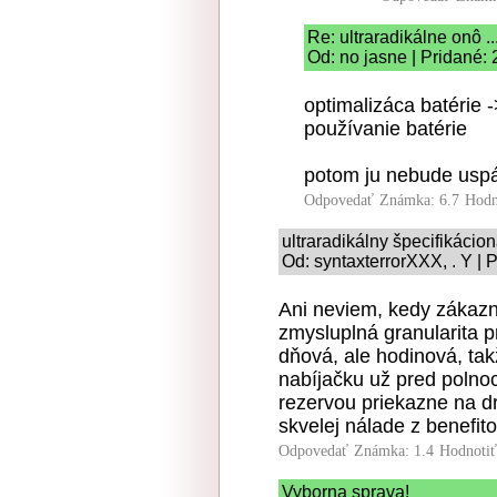
Re: ultraradikálne onô ..
Od: no jasne | Pridané:
optimalizáca batérie 
používanie batérie
potom ju nebude usp
Odpovedať
Známka: 6.7
Hodn
ultraradikálny špecifikácio
Od: syntaxterrorXXX, . Y | 
Ani neviem, kedy zákazní
zmysluplná granularita p
dňová, ale hodinová, tak
nabíjačku už pred polnoc
rezervou priekazne na 
skvelej nálade z benefit
Odpovedať
Známka: 1.4
Hodnoti
Vyborna sprava!