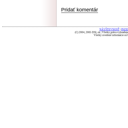
Pridať komentár
NÁVŠTEVNOSŤ
|
INZE
(C) 2004, 2005 DSL.sk | Všetky práva vyhradené
Všetky uvedené informácie sú b