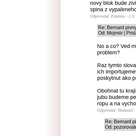
novy blok bude ziv
spina z vypaleneho
Odpovedať
Známka: -2.0
Re: Bernard pivn
Od: Mojmiir | Pri
No a co? Ved my
problem?
Raz tymto slova
ich importujeme
poskytnut ako p
Obohnat tu kraj
jubu budeme pes
ropu a na vychod
Odpovedať
Hodnotiť:
Re: Bernard p
Od: pozorovate