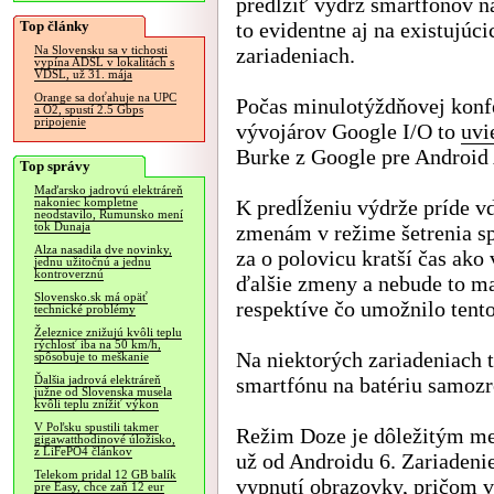
predĺžiť výdrž smartfónov na
Top články
to evidentne aj na existujúci
zariadeniach.
Na Slovensku sa v tichosti
vypína ADSL v lokalitách s
VDSL, už 31. mája
Orange sa doťahuje na UPC
Počas minulotýždňovej konf
a O2, spustí 2.5 Gbps
pripojenie
vývojárov Google I/O to
uvi
Burke z Google pre Android 
Top správy
Maďarsko jadrovú elektráreň
K predĺženiu výdrže príde v
nakoniec kompletne
neodstavilo, Rumunsko mení
tok Dunaja
zmenám v režime šetrenia sp
Alza nasadila dve novinky,
za o polovicu kratší čas ako
jednu užitočnú a jednu
kontroverznú
ďalšie zmeny a nebude to m
Slovensko.sk má opäť
respektíve čo umožnilo tento 
technické problémy
Železnice znižujú kvôli teplu
rýchlosť iba na 50 km/h,
Na niektorých zariadeniach 
spôsobuje to meškanie
smartfónu na batériu samozre
Ďalšia jadrová elektráreň
južne od Slovenska musela
kvôli teplu znížiť výkon
V Poľsku spustili takmer
Režim Doze je dôležitým m
gigawatthodinové úložisko,
z LiFePO4 článkov
už od Androidu 6. Zariadeni
Telekom pridal 12 GB balík
vypnutí obrazovky, pričom 
pre Easy, chce zaň 12 eur