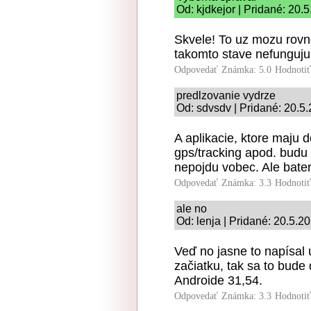
Od: kjdkejor | Pridané: 20.
Skvele! To uz mozu rovno 
takomto stave nefunguju 
Odpovedať
Známka: 5.0
Hodnoti
predlzovanie vydrze
Od: sdvsdv | Pridané: 20.5
A aplikacie, ktore maju 
gps/tracking apod. budu 
nepojdu vobec. Ale baterk
Odpovedať
Známka: 3.3
Hodnoti
ale no
Od: lenja | Pridané: 20.5.2
Veď no jasne to napísal 
začiatku, tak sa to bude
Androide 31,54.
Odpovedať
Známka: 3.3
Hodnoti