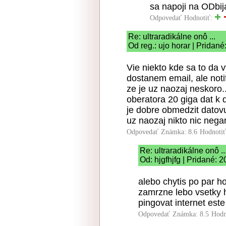
sa napoji na ODbija
Odpovedať
Hodnotiť:
Re: ultraradikálne onô ...
Od reg.: ujo horar | Pridan
Vie niekto kde sa to da 
dostanem email, ale noti
ze je uz naozaj neskoro
oberatora 20 giga dat k d
je dobre obmedzit datovu
uz naozaj nikto nic nega
Odpovedať
Známka: 8.6
Hodnoti
Re: ultraradikálne onô ..
Od: hjgfhjfg | Pridané: 
alebo chytis po par h
zamrzne lebo vsetky 
pingovat internet este
Odpovedať
Známka: 8.5
Hodn