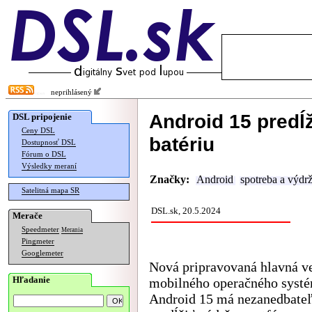
neprihlásený
Android 15 predĺ
DSL pripojenie
Ceny DSL
batériu
Dostupnosť DSL
Fórum o DSL
Výsledky meraní
Značky:
Android
spotreba a výdr
Satelitná mapa SR
DSL.sk, 20.5.2024
Merače
Speedmeter
Merania
Pingmeter
Googlemeter
Nová pripravovaná hlavná v
Hľadanie
mobilného operačného syst
Android 15 má nezanedbate