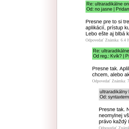
Re: ultraradikálne onô
Od: no jasne | Prida
Presne pre to si t
aplikácií, prístup 
Lebo ešte aj blbá 
Odpovedať
Známka: 6.4
Re: ultraradikálne
Od reg.: Kvík? | 
Presne tak. Apl
chcem, alebo ak 
Odpovedať
Známka: 7
ultraradikáln
Od: syntaxterr
Presne tak. 
neomylnej vš
právo každý 
Odpovedať
Známk