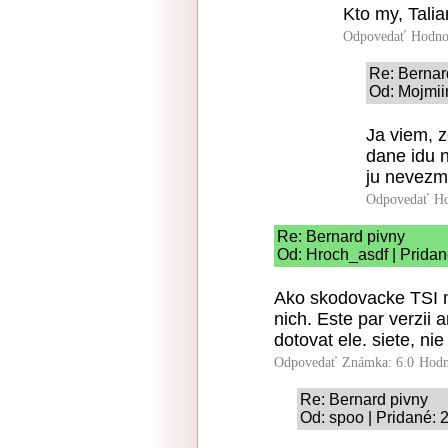
Kto my, Talia
Odpovedať
Hodno
Re: Bernar
Od: Mojmiir
Ja viem, z
dane idu 
ju nevezm
Odpovedať
Ho
Re: Bernard pivny
Od: Hroch_asdf | Pridan
Ako skodovacke TSI m
nich. Este par verzii
dotovat ele. siete, ni
Odpovedať
Známka: 6.0
Hodn
Re: Bernard pivny
Od: spoo | Pridané: 