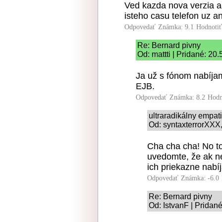
Ved kazda nova verzia a
isteho casu telefon uz a
Odpovedať
Známka: 9.1
Hodnoti
Re: Bernard pivny
Od: mattti | Pridané: 20
Ja už s fónom nabíja
EJB.
Odpovedať
Známka: 8.2
Hodn
ultraradikálny empat
Od: syntaxterrorXXX,
Cha cha cha! No to
uvedomte, že ak ne
ich priekazne nabíja
Odpovedať
Známka: -6.0
Re: Bernard pivny
Od: IstvanF | Pridan