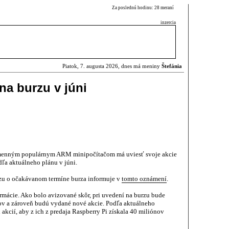
Za poslednú hodinu: 28 meraní
inzercia
Piatok, 7. augusta 2026, dnes má meniny
Štefánia
na burzu v júni
omenným populárnym ARM minipočítačom má uviesť svoje akcie
ľa aktuálneho plánu v júni.
rzu o očakávanom termíne burza informuje v
tomto oznámení
.
rmácie. Ako bolo avizované skôr, pri uvedení na burzu bude
rov a zároveň budú vydané nové akcie. Podľa aktuálneho
cií, aby z ich z predaja Raspberry Pi získala 40 miliónov