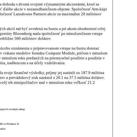
la dohodu s dvomi svojimi významnými akcionármi, ktorí sa
piť ďalšie akcie v nezanedbateľnom objeme. Spoločnosť Arm kúpi
poločnosť Lansdowne Partners akcie za maximálne 20 miliónov
ých akcií má byť uvedená na burzu a pri akom ohodnotení celej
 agentúry Bloomberg mala spoločnosť po minuloročnom vstupe
ribližne 560 miliónov dolárov.
júceho oznámenia o pripravovanom vstupe na burzu doteraz
čov vrátane modelov formátu Compute Module, pričom v minulom
v minulom roku predaných na priemyselné použitie a použitie v
itia, nadšencom a na účely vzdelávania.
 svoje finančné výsledky, príjmy jej narástli zo 187.9 milióna
ov a prevádzkový zisk narástol z 20.1 na 37.5 milióna dolárov.
celý trh minipočítačov mal v minulom roku veľkosť 21.2
stujúcich na takýto nákup
 RAM vo Windows 11
anelov