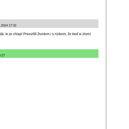
5.2024 17:32
k, to je chlap! Presviští životom i s rizikom, že keď si zlomí
9:27