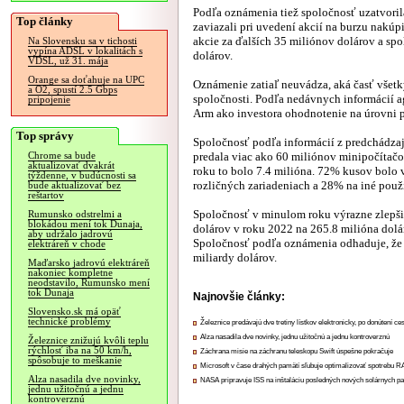
Podľa oznámenia tiež spoločnosť uzatvori
Top články
zaviazali pri uvedení akcií na burzu nakú
akcie za ďalších 35 miliónov dolárov a s
Na Slovensku sa v tichosti
vypína ADSL v lokalitách s
dolárov.
VDSL, už 31. mája
Orange sa doťahuje na UPC
Oznámenie zatiaľ neuvádza, aká časť všetk
a O2, spustí 2.5 Gbps
spoločnosti. Podľa nedávnych informácií
pripojenie
Arm ako investora ohodnotenie na úrovni p
Top správy
Spoločnosť podľa informácií z predchádza
predala viac ako 60 miliónov minipočíta
Chrome sa bude
aktualizovať dvakrát
roku to bolo 7.4 milióna. 72% kusov bolo 
týždenne, v budúcnosti sa
rozličných zariadeniach a 28% na iné použ
bude aktualizovať bez
reštartov
Spoločnosť v minulom roku výrazne zlepšila
Rumunsko odstrelmi a
blokádou mení tok Dunaja,
dolárov v roku 2022 na 265.8 milióna dolár
aby udržalo jadrovú
Spoločnosť podľa oznámenia odhaduje, že 
elektráreň v chode
miliardy dolárov.
Maďarsko jadrovú elektráreň
nakoniec kompletne
neodstavilo, Rumunsko mení
tok Dunaja
Najnovšie články:
Slovensko.sk má opäť
technické problémy
Železnice predávajú dve tretiny lístkov elektronicky, po donútení ce
Alza nasadila dve novinky, jednu užitočnú a jednu kontroverznú
Železnice znižujú kvôli teplu
rýchlosť iba na 50 km/h,
Záchrana misie na záchranu teleskopu Swift úspešne pokračuje
spôsobuje to meškanie
Microsoft v čase drahých pamätí sľubuje optimalizovať spotrebu
Alza nasadila dve novinky,
NASA pripravuje ISS na inštaláciu posledných nových solárnych p
jednu užitočnú a jednu
kontroverznú