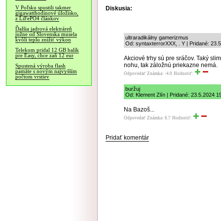
V Poľsku spustili takmer
Diskusia:
gigawatthodinové úložisko,
z LiFePO4 článkov
Ďalšia jadrová elektráreň
južne od Slovenska musela
ultraradikálny gamerizmus
kvôli teplu znížiť výkon
Od: syntaxterrorXXX, . Y | Pridané: 23.
Telekom pridal 12 GB balík
pre Easy, chce zaň 12 eur
Akciové trhy sú pre sráčov. Taký slimá
nohu, tak záložnú priekazne nemá.
Spustená výroba flash
pamäte s novým najvyšším
Odpovedať
Známka: -4.0
Hodnotiť:
počtom vrstiev
buržuj
Od: Klement Zlín | Pridané: 23.5.2024 1
Na Bazoš...
Odpovedať
Známka: 6.7
Hodnotiť:
Pridať komentár