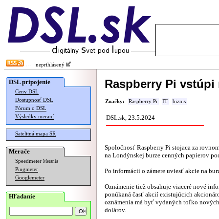
neprihlásený
Raspberry Pi vstúpi 
DSL pripojenie
Ceny DSL
Dostupnosť DSL
Značky:
Raspberry Pi
IT
biznis
Fórum o DSL
Výsledky meraní
DSL.sk, 23.5.2024
Satelitná mapa SR
Spoločnosť Raspberry Pi stojaca za rovn
Merače
na Londýnskej burze cenných papierov pod
Speedmeter
Merania
Pingmeter
Po informácii o zámere uviesť akcie na bu
Googlemeter
Oznámenie tiež obsahuje viaceré nové info
ponúkaná časť akcií existujúcich akcioná
Hľadanie
oznámenia má byť vydaných toľko nových ak
dolárov.