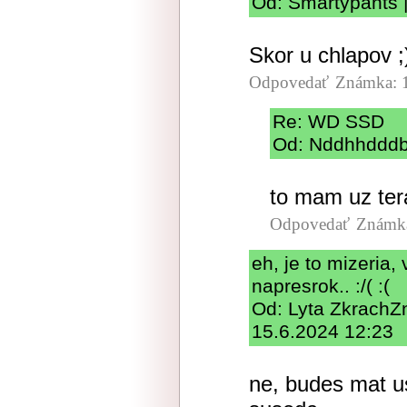
Od: Smartypants |
Skor u chlapov ;
Odpovedať
Známka: 
Re: WD SSD
Od: Nddhhdddb 
to mam uz tera
Odpovedať
Známka
eh, je to mizeria, 
napresrok.. :/( :(
Od: Lyta ZkrachZ
15.6.2024 12:23
ne, budes mat us