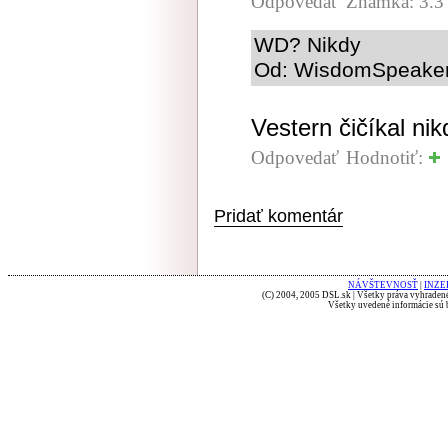
Odpovedať
Známka: 3.3
WD? Nikdy
Od: WisdomSpeaker 
Vestern čičíkal nik
Odpovedať
Hodnotiť:
Pridať komentár
NÁVŠTEVNOSŤ
|
INZE
(C) 2004, 2005 DSL.sk | Všetky práva vyhradené
Všetky uvedené informácie sú b