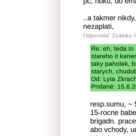
pc, nbku, do emai
..a takmer nikdy,
nezaplati,
Odpovedať
Známka: 
Re: eh, teda to m
stareho it karie
taky paholek, b
starych, chudo
Od: Lyta Zkra
Pridané: 15.6.
resp.sumu, ~ 5
15-rocne babe
brigadn. prace
abo vchody, uu