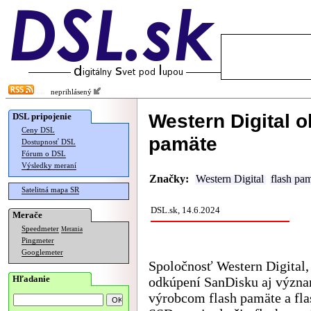
neprihlásený
Western Digital o
DSL pripojenie
Ceny DSL
pamäte
Dostupnosť DSL
Fórum o DSL
Výsledky meraní
Značky:
Western Digital
flash pa
Satelitná mapa SR
DSL.sk, 14.6.2024
Merače
Speedmeter
Merania
Pingmeter
Googlemeter
Spoločnosť Western Digital, 
Hľadanie
odkúpení SanDisku aj výz
výrobcom flash pamäte a fl