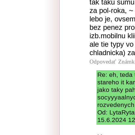
tak taku sumu
za pol-roka, ~
lebo je, ovsem
bez penez pros
izb.mobilnu kl
ale tie typy v
chladnicka) z
Odpovedať
Známka
Re: eh, teda t
stareho it ka
jako taky pah
socyyyaalnyc
rozvedenych 
Od: LytaRyta
15.6.2024 12