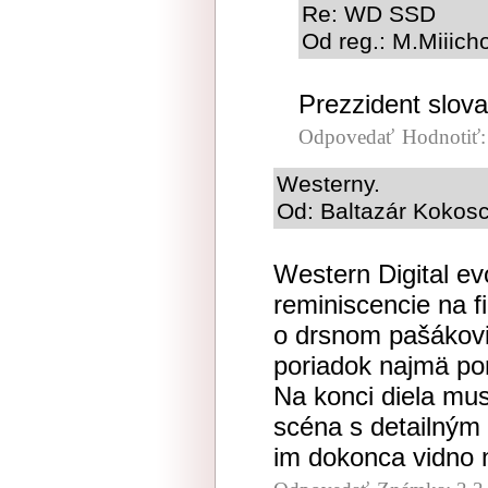
Re: WD SSD
Od reg.: M.Miiich
Prezzident slova
Odpovedať
Hodnotiť
Westerny.
Od: Baltazár Kokosc
Western Digital e
reminiscencie na f
o drsnom pašákovi,
poriadok najmä p
Na konci diela mu
scéna s detailným
im dokonca vidno n