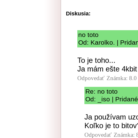
Diskusia:
no toto
Od: Karolko. | Prida
To je toho...
Ja mám ešte 4kbit
Odpovedať
Známka: 8.0
Re: no toto
Od: _iso | Pridan
Ja používam uzo
Koľko je to bitov
Odpovedať
Známka: 