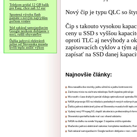
Telekom pridal 12 GB balík
pre Easy, chce zaň 12 eur
Nový čip je typu QLC so šty
Spustená výroba flash
pamäte s novým najvyšším
počtom vrstiev
Čip s takouto vysokou kapac
Súd zakázal samojazdiacim
Google taxíkom dobíjanie v
ceny u SSD s vyššou kapaci
noci, rušili obyvateľov
oproti TLC aj nevýhody a ok
Ďalšia jadrová elektráreň
južne od Slovenska musela
zapisovacích cyklov a tým a
kvôli teplu znížiť výkon
zapísať na SSD danej kapacit
Najnovšie články:
Alza nasadila dve novinky, jednu užitočnú a jednu kontroverznú
Záchrana misie na záchranu teleskopu Swift úspešne pokračuje
Microsoft v čase drahých pamätí sľubuje optimalizovať spotrebu
NASA pripravuje ISS na inštaláciu posledných nových solárnych p
Ďalšia jadrová elektráreň južne od Slovenska musela kvôli teplu zn
Vydaný nový FFmpeg 9.0, zlepšil akceleráciu profesionálnych form
Slovenská sporiteľňa bude mať cez víkend odstávku
NASA na diaľku na sonde Voyager 2 úspešne znížila spotrebu
Maďarsko jadrovú elektráreň nakoniec kompletne neodstavilo, Ru
Súd zakázal samojazdiacim Google taxíkom dobíjanie v noci, rušili