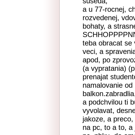
suseda,
a u 77-rocnej, c
rozvedenej, vdov
bohaty, a strasn
SCHHOPPPPNNYY
teba obracat se
veci, a spraveni
apod, po zprovoz
(a vypratania) (
prenajat studen
namalovanie od 
balkon.zabradlia,
a podchvilou ti b
vyvolavat, desn
jakoze, a preco,
na pc, to a to, a 