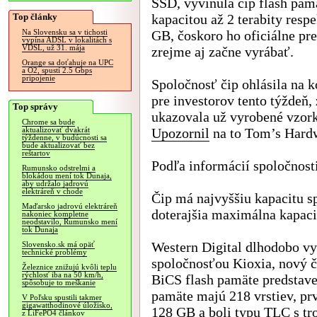
SSD, vyvinula čip flash pam
Top články
kapacitou až 2 terabity resp
GB, čoskoro ho oficiálne pre
Na Slovensku sa v tichosti
vypína ADSL v lokalitách s
VDSL, už 31. mája
zrejme aj začne vyrábať.
Orange sa doťahuje na UPC
a O2, spustí 2.5 Gbps
pripojenie
Spoločnosť čip ohlásila na k
pre investorov tento týždeň,
Top správy
ukazovala už vyrobené vzork
Chrome sa bude
Upozornil
na to Tom’s Hard
aktualizovať dvakrát
týždenne, v budúcnosti sa
bude aktualizovať bez
reštartov
Podľa informácií spoločnosti
Rumunsko odstrelmi a
blokádou mení tok Dunaja,
aby udržalo jadrovú
elektráreň v chode
Čip má najvyššiu kapacitu s
Maďarsko jadrovú elektráreň
doterajšia maximálna kapacit
nakoniec kompletne
neodstavilo, Rumunsko mení
tok Dunaja
Western Digital dlhodobo vy
Slovensko.sk má opäť
technické problémy
spoločnosťou Kioxia, nový č
Železnice znižujú kvôli teplu
rýchlosť iba na 50 km/h,
BiCS flash pamäte predstave
spôsobuje to meškanie
pamäte majú 218 vrstiev, prv
V Poľsku spustili takmer
gigawatthodinové úložisko,
128 GB a boli typu TLC s tr
z LiFePO4 článkov