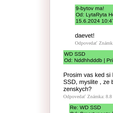
9-bytov ma!
Od: LytaRyta Ho
15.6.2024 10:4
daevet!
Odpovedať
Známka
WD SSD
Od: Nddhhdddb | Pr
Prosim vas ked si 
SSD, myslite , ze
zenskych?
Odpovedať
Známka: 8.8
Re: WD SSD