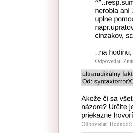
^^..resp.sum
nerobia ani
uplne pomoc
napr.upratov
cinzakov, s
..na hodinu
Odpovedať
Zná
ultraradikálny fak
Od: syntaxterrorX
Akože či sa vše
názore? Určite j
priekazne hovorí
Odpovedať
Hodnotiť