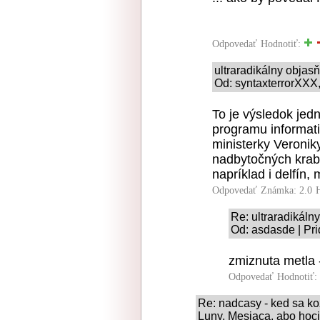
Odpovedať
Hodnotiť:
ultraradikálny obja
Od: syntaxterrorXXX,
To je výsledok je
programu informat
ministerky Veroni
nadbytočných krabi
napríklad i delfín, 
Odpovedať
Známka: 2.0
Re: ultraradikál
Od: asdasde | Pr
zmiznuta metla 
Odpovedať
Hodnotiť:
Re: nadcasy - ked sa k
Luny, Mesiaca, abo hoci