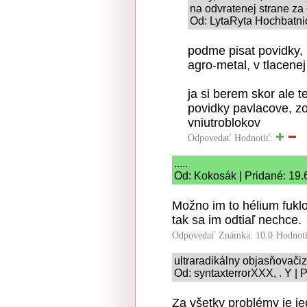
na odvratenej strane za 
Od: LytaRyta Hochbatnic
podme pisat povidky, n
agro-metal, v tlacenej 
ja si berem skor ale t
povidky pavlacove, zo
vniutroblokov
Odpovedať
Hodnotiť:
.....
Od: Kokosák | Pridané: 19.
Možno im to hélium fuklo
tak sa im odtiaľ nechce.
Odpovedať
Známka: 10.0
Hodnot
ultraradikálny objasňovač
Od: syntaxterrorXXX, . Y | 
Za všetky problémy je 