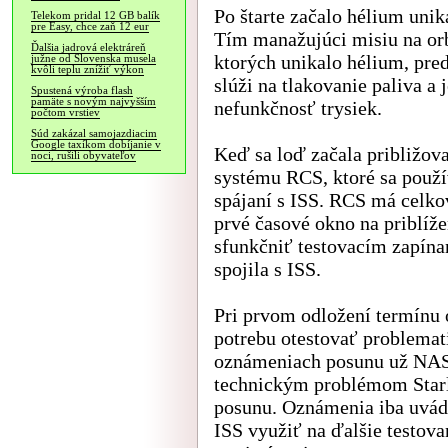
Po štarte začalo hélium uni
Telekom pridal 12 GB balík
pre Easy, chce zaň 12 eur
Tím manažujúci misiu na orbi
Ďalšia jadrová elektráreň
ktorých unikalo hélium, pred
južne od Slovenska musela
kvôli teplu znížiť výkon
slúži na tlakovanie paliva a
Spustená výroba flash
pamäte s novým najvyšším
nefunkčnosť trysiek.
počtom vrstiev
Súd zakázal samojazdiacim
Google taxíkom dobíjanie v
Keď sa loď začala približova
noci, rušili obyvateľov
systému RCS, ktoré sa použí
spájaní s ISS. RCS má celko
prvé časové okno na priblíže
sfunkčniť testovacím zapínan
spojila s ISS.
Pri prvom odložení termínu
potrebu otestovať problemat
oznámeniach posunu už NASA
technickým problémom Starli
posunu. Oznámenia iba uvádz
ISS využiť na ďalšie testova