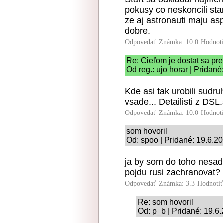
pokusy co neskoncili sta
ze aj astronauti maju as
dobre.
Odpovedať
Známka: 10.0
Hodnot
Re: Cieľom je dostat sa pre
Od reg.: ujo horar | Pridan
Kde asi tak urobili sudr
vsade... Detailisti z DSL.
Odpovedať
Známka: 10.0
Hodnot
som hovoril
Od: spoo | Pridané: 19.6.2
ja by som do toho nesadol
pojdu rusi zachranovat?
Odpovedať
Známka: 3.3
Hodnoti
Re: som hovoril
Od: p_b | Pridané: 19.6