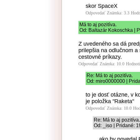
skor SpaceX
Odpovedať
Známka: 3.3
Hodn
Má to aj pozitíva.
Od: Baltazár Kokoschka | P
Z uvedeného sa dá predpo
prilepšia na odlučnom a 
cestovné príkazy.
Odpovedať
Známka: 10.0
Hodnot
Re: Má to aj pozitíva.
Od: miro0000000 | Prid
to je dosť otázne, v 
je položka "Raketa"
Odpovedať
Známka: 10.0
Hod
Re: Má to aj pozitíva.
Od: _iso | Pridané: 
... ako by povedal 