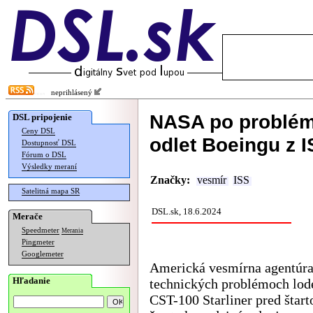
neprihlásený
NASA po problé
DSL pripojenie
Ceny DSL
odlet Boeingu z 
Dostupnosť DSL
Fórum o DSL
Výsledky meraní
Značky:
vesmír
ISS
Satelitná mapa SR
DSL.sk, 18.6.2024
Merače
Speedmeter
Merania
Pingmeter
Googlemeter
Americká vesmírna agentúr
Hľadanie
technických problémoch lod
CST-100 Starliner pred štart