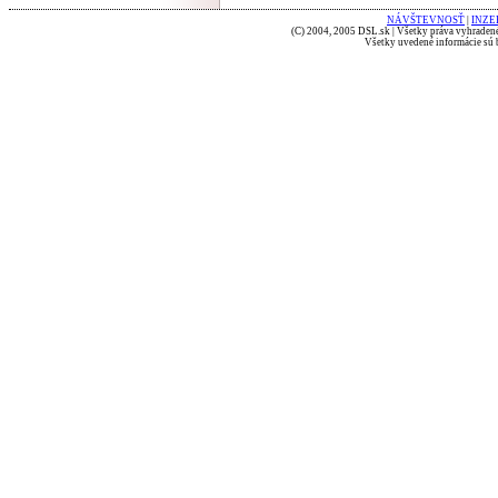
NÁVŠTEVNOSŤ
|
INZE
(C) 2004, 2005 DSL.sk | Všetky práva vyhradené
Všetky uvedené informácie sú b