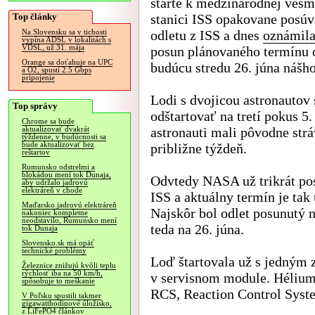
štarte k medzinárodnej vesm
Top články
stanici ISS opakovane posúv
odletu z ISS a dnes
oznámil
Na Slovensku sa v tichosti
vypína ADSL v lokalitách s
VDSL, už 31. mája
posun plánovaného termínu 
Orange sa doťahuje na UPC
budúcu stredu 26. júna nášho
a O2, spustí 2.5 Gbps
pripojenie
Lodi s dvojicou astronautov 
Top správy
odštartovať na tretí pokus 5.
Chrome sa bude
astronauti mali pôvodne strá
aktualizovať dvakrát
týždenne, v budúcnosti sa
bude aktualizovať bez
približne týždeň.
reštartov
Rumunsko odstrelmi a
blokádou mení tok Dunaja,
Odvtedy NASA už trikrát pos
aby udržalo jadrovú
elektráreň v chode
ISS a aktuálny termín je ta
Maďarsko jadrovú elektráreň
Najskôr bol odlet posunutý n
nakoniec kompletne
neodstavilo, Rumunsko mení
teda na 26. júna.
tok Dunaja
Slovensko.sk má opäť
technické problémy
Loď štartovala už s jedný
Železnice znižujú kvôli teplu
rýchlosť iba na 50 km/h,
v servisnom module. Hélium
spôsobuje to meškanie
RCS, Reaction Control Syst
V Poľsku spustili takmer
gigawatthodinové úložisko,
z LiFePO4 článkov