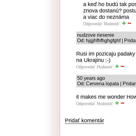
a keď ho budú tak po
znova dostanú? postu
a viac do neznáma
Odpovedať
Hodnotiť:
nudzove riesenie
Od: hjgjhfhfhghgfghf | Prid
Rusi im pozicaju padaky 
na Ukrajinu :-)
Odpovedať
Hodnotiť:
50 years ago
Od: Cervena lopata | Prida
it makes me wonder How
Odpovedať
Hodnotiť:
Pridať komentár