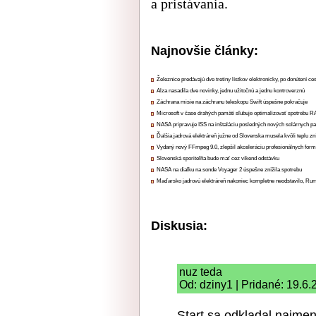
a pristávania.
Najnovšie články:
Železnice predávajú dve tretiny lístkov elektronicky, po donútení ce
Alza nasadila dve novinky, jednu užitočnú a jednu kontroverznú
Záchrana misie na záchranu teleskopu Swift úspešne pokračuje
Microsoft v čase drahých pamätí sľubuje optimalizovať spotrebu
NASA pripravuje ISS na inštaláciu posledných nových solárnych p
Ďalšia jadrová elektráreň južne od Slovenska musela kvôli teplu zn
Vydaný nový FFmpeg 9.0, zlepšil akceleráciu profesionálnych form
Slovenská sporiteľňa bude mať cez víkend odstávku
NASA na diaľku na sonde Voyager 2 úspešne znížila spotrebu
Maďarsko jadrovú elektráreň nakoniec kompletne neodstavilo, Ru
Diskusia:
nuz teda
Od: dziny1 | Pridané: 19.6.
Start sa odkladal najmen