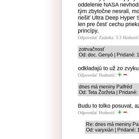
oddelenie NASA nevhodn
tým zbytočne nesrali, m
riešiť Ultra Deep Hyper S
len pre česť cechu priek
princípy.
Odpovedať
Známka: 3.3
Hodnoti
zotrvačnosť
Od: doc. Genyó | Pridané: 
odkladajú to už zo zvyku
Odpovedať
Hodnotiť:
dnes má meniny Palfréd
Od: Teta Žoržeta | Pridané:
Budu to tolko posuvat, a
Odpovedať
Hodnotiť:
Re: dnes má meniny Pal
Od: varyxián | Pridané: