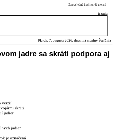
Za poslednú hodinu: 41 meraní
inzercia
Piatok, 7. augusta 2026, dnes má meniny
Štefánia
vom jadre sa skráti podpora aj
 verzií
vojármi skráti
í jadier
lnych jadier.
 rok je označená