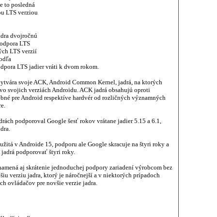
e to posledná
ou LTS verziou
adra dvojročnú
podpora LTS
ných LTS verzií
podľa
dpora LTS jadier vráti k dvom rokom.
vytvára svoje ACK, Android Common Kernel, jadrá, na ktorých
 vo svojich verziách Androidu. ACK jadrá obsahujú oproti
ebné pre Android respektíve hardvér od rozličných významných
e.
ách podporoval Google šesť rokov vrátane jadier 5.15 a 6.1,
dra.
užitá v Androide 15, podporu ale Google skracuje na štyri roky a
jadrá podporovať štyri roky.
znamená aj skrátenie jednoduchej podpory zariadení výrobcom bez
u verziu jadra, ktorý je náročnejší a v niektorých prípadoch
h ovládačov pre novšie verzie jadra.