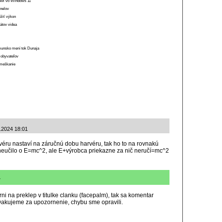
 RAM vo Windows 11
anelov
ížiť výkon
átov videa
munsko mení tok Dunaja
 obyvateľov
o meškanie
7.2024 18:01
ftvéru nastaví na záručnú dobu harvéru, tak ho to na rovnakú
 neučilo o E=mc^2, ale E+výrobca priekazne za nič neručí=mc^2
7
ni na preklep v titulke clanku (facepalm), tak sa komentar
 Dakujeme za upozornenie, chybu sme opravili.