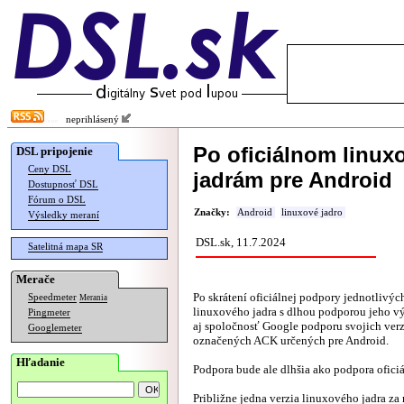
neprihlásený
Po oficiálnom linuxo
DSL pripojenie
Ceny DSL
jadrám pre Android
Dostupnosť DSL
Fórum o DSL
Značky:
Android
linuxové jadro
Výsledky meraní
DSL.sk, 11.7.2024
Satelitná mapa SR
Merače
Po skrátení oficiálnej podpory jednotlivých
Speedmeter
Merania
linuxového jadra s dlhou podporou jeho vý
Pingmeter
aj spoločnosť Google podporu svojich verzi
Googlemeter
označených ACK určených pre Android.
Hľadanie
Podpora bude ale dlhšia ako podpora oficiá
Približne jedna verzia linuxového jadra za