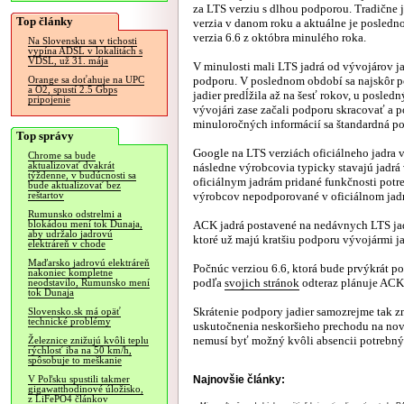
za LTS verziu s dlhou podporou. Tradične j
Top články
verzia v danom roku a aktuálne je posledn
verzia 6.6 z októbra minulého roka.
Na Slovensku sa v tichosti
vypína ADSL v lokalitách s
VDSL, už 31. mája
V minulosti mali LTS jadrá od vývojárov j
podporu. V poslednom období sa najskôr 
Orange sa doťahuje na UPC
a O2, spustí 2.5 Gbps
jadier predĺžila až na šesť rokov, u posled
pripojenie
vývojári zase začali podporu skracovať a 
minuloročných informácií sa štandardná po
Top správy
Google na LTS verziách oficiálneho jadra 
Chrome sa bude
aktualizovať dvakrát
následne výrobcovia typicky stavajú jadrá
týždenne, v budúcnosti sa
oficiálnym jadrám pridané funkčnosti potr
bude aktualizovať bez
výrobcov nepodporované v oficiálnom jadr
reštartov
Rumunsko odstrelmi a
ACK jadrá postavené na nedávnych LTS jadr
blokádou mení tok Dunaja,
aby udržalo jadrovú
ktoré už majú kratšiu podporu vývojármi ja
elektráreň v chode
Maďarsko jadrovú elektráreň
Počnúc verziou 6.6, ktorá bude prvýkrát po
nakoniec kompletne
podľa
svojich stránok
odteraz plánuje ACK 
neodstavilo, Rumunsko mení
tok Dunaja
Skrátenie podpory jadier samozrejme tak 
Slovensko.sk má opäť
technické problémy
uskutočnenia neskoršieho prechodu na novši
nemusí byť možný kvôli absencii potrebnýc
Železnice znižujú kvôli teplu
rýchlosť iba na 50 km/h,
spôsobuje to meškanie
Najnovšie články:
V Poľsku spustili takmer
gigawatthodinové úložisko,
z LiFePO4 článkov