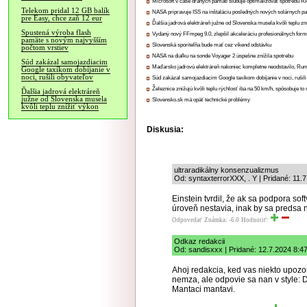
Microsoft v čase drahých pamätí sľubuje optimalizovať spotrebu
Telekom pridal 12 GB balík
NASA pripravuje ISS na inštaláciu posledných nových solárnych p
pre Easy, chce zaň 12 eur
Ďalšia jadrová elektráreň južne od Slovenska musela kvôli teplu zn
Spustená výroba flash
Vydaný nový FFmpeg 9.0, zlepšil akceleráciu profesionálnych form
pamäte s novým najvyšším
Slovenská sporiteľňa bude mať cez víkend odstávku
počtom vrstiev
NASA na diaľku na sonde Voyager 2 úspešne znížila spotrebu
Súd zakázal samojazdiacim
Maďarsko jadrovú elektráreň nakoniec kompletne neodstavilo, Ru
Google taxíkom dobíjanie v
noci, rušili obyvateľov
Súd zakázal samojazdiacim Google taxíkom dobíjanie v noci, rušili
Železnice znižujú kvôli teplu rýchlosť iba na 50 km/h, spôsobuje t
Ďalšia jadrová elektráreň
južne od Slovenska musela
Slovensko.sk má opäť technické problémy
kvôli teplu znížiť výkon
Diskusia:
ultraradikálny konsenzualizmus
Od: syntaxterrorXXX, . Y | Pridané: 11.
Einstein tvrdil, že ak sa podpora so
úroveň nestavia, inak by sa predsa
Odpovedať
Známka: -6.0
Hodnotiť:
Odkaz redakcii
Od: sandisxxx | Pridané: 12.7.2024 8:4
Ahoj redakcia, ked vas niekto upozor
nemza, ale odpovie sa nan v style:
Mantaci mantavi.