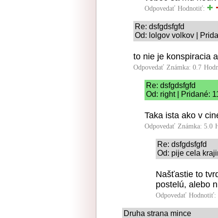
Odpovedať
Hodnotiť:
Re: dsfgdsfgfd
Od: lolgov volkov | Prid
to nie je konspiracia al
Odpovedať
Známka: 0.7
Hodn
Re: dsfgdsfgfd
Od: right | Pridané: 
Taka ista ako v cin
Odpovedať
Známka: 5.0
Re: dsfgdsfgfd
Od: pije cela kraj
Našťastie to tvr
postelú, alebo n
Odpovedať
Hodnotiť:
Druha strana mince