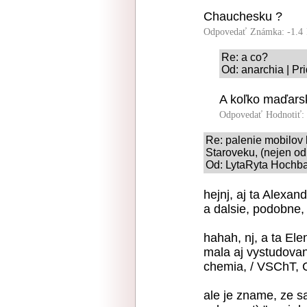
Chauchesku ?
Odpovedať
Známka: -1.4
Re: a co?
Od: anarchia | Pr
A koľko maďars
Odpovedať
Hodnotiť:
Re: palenie mobilov k
Staroveku, (nejen od
Od: LytaRyta Hochbat
hejnj, aj ta Alexan
a dalsie, podobne
hahah, nj, a ta Ele
mala aj vystudova
chemia, / VSChT, 
ale je zname, ze sa