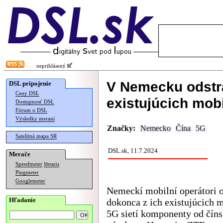
neprihlásený
V Nemecku odstr
DSL pripojenie
Ceny DSL
existujúcich mobi
Dostupnosť DSL
Fórum o DSL
Výsledky meraní
Značky:
Nemecko
Čína
5G
Satelitná mapa SR
DSL.sk, 11.7.2024
Merače
Speedmeter
Merania
Pingmeter
Googlemeter
Nemeckí mobilní operátori o
Hľadanie
dokonca z ich existujúcich 
5G sietí komponenty od čín