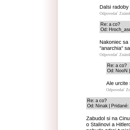
Dalsi radoby 
Odpovedať
Známk
Re: a co?
Od: Hroch_asd
Nakoniec sa 
"anarchia" s
Odpovedať
Známk
Re: a co?
Od: NooN |
Ale urcite
Odpovedať
Zn
Re: a co?
Od: Ninak | Pridané:
Zabudol si na Cinu, 
o Stalinovi a Hitle