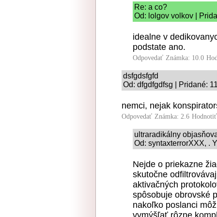
Re: a co?
Od: lolgov volkov | Prid
idealne v dedikovanyc
podstate ano.
Odpovedať
Známka: 10.0
Hod
dsfgdsfgfd
Od: dfgdfgdfsg | Pridané: 1
nemci, nejak konspirator
Odpovedať
Známka: 2.6
Hodnoti
ultraradikálny objasňo
Od: syntaxterrorXXX, . Y
Nejde o priekazne ži
skutočne odfiltrovávaj
aktivačných protokolo
spôsobuje obrovské p
nakoľko poslanci môž
vymýšľať rôzne kompl