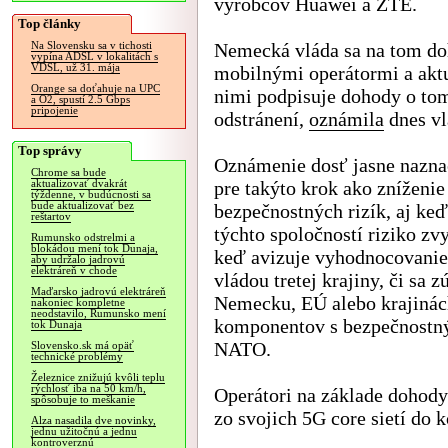
výrobcov Huawei a ZTE.
Top články
Nemecká vláda sa na tom do
Na Slovensku sa v tichosti
vypína ADSL v lokalitách s
VDSL, už 31. mája
mobilnými operátormi a aktu
Orange sa doťahuje na UPC
nimi podpisuje dohody o to
a O2, spustí 2.5 Gbps
pripojenie
odstránení,
oznámila
dnes vl
Top správy
Oznámenie dosť jasne nazna
Chrome sa bude
pre takýto krok ako zníženie
aktualizovať dvakrát
týždenne, v budúcnosti sa
bude aktualizovať bez
bezpečnostných rizík, aj ke
reštartov
týchto spoločností riziko z
Rumunsko odstrelmi a
blokádou mení tok Dunaja,
keď avizuje vyhodnocovanie 
aby udržalo jadrovú
elektráreň v chode
vládou tretej krajiny, či sa 
Maďarsko jadrovú elektráreň
Nemecku, EÚ alebo krajinác
nakoniec kompletne
neodstavilo, Rumunsko mení
komponentov s bezpečnostn
tok Dunaja
NATO.
Slovensko.sk má opäť
technické problémy
Železnice znižujú kvôli teplu
rýchlosť iba na 50 km/h,
Operátori na základe dohody
spôsobuje to meškanie
zo svojich 5G core sietí do 
Alza nasadila dve novinky,
jednu užitočnú a jednu
kontroverznú