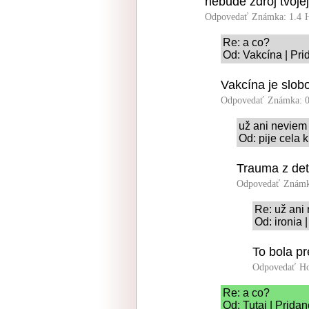
nebude zdroj tvoje
Odpovedať
Známka: 1.4
Re: a co?
Od: Vakcína | Pri
Vakcína je slob
Odpovedať
Známka: 0
už ani neviem 
Od: pije cela 
Trauma z det
Odpovedať
Známk
Re: už ani
Od: ironia 
To bola pr
Odpovedať
Ho
Re: a co?
Od: Tutaj | Prida