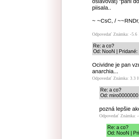
oslavovat) "pani d
piisala..
~ ~CsC, / ~~RNDr,
Odpovedať
Známka: -5.6
Re: a co?
Od: NooN | Pridané:
Ocividne je pan v
anarchia...
Odpovedať
Známka: 3.3
Re: a co?
Od: miro0000000 
pozná lepšie ako
Odpovedať
Známka: -
Re: a co?
Od: NooN | Pr