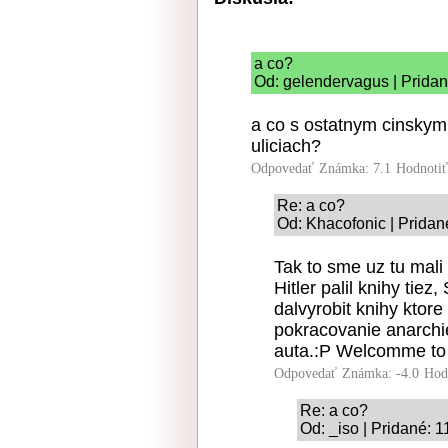
a co?
Od: gelendervagus | Pridan
a co s ostatnym cinskym
uliciach?
Odpovedať
Známka: 7.1
Hodnoti
Re: a co?
Od: Khacofonic | Pridan
Tak to sme uz tu mali 
Hitler palil knihy tiez
dalvyrobit knihy ktore
pokracovanie anarchie
auta.:P Welcomme to
Odpovedať
Známka: -4.0
Hod
Re: a co?
Od: _iso | Pridané: 