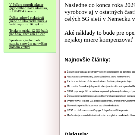
Následne do konca roka 2029
V Poľsku spustili takmer
gigawatthodinové úložisko,
výrobcov aj v ostatných čast
z LiFePO4 článkov
celých 5G sietí v Nemecku v
Ďalšia jadrová elektráreň
južne od Slovenska musela
kvôli teplu znížiť výkon
Telekom pridal 12 GB balík
Aké náklady to bude pre oper
pre Easy, chce zaň 12 eur
nejakej miere kompenzovať
Spustená výroba flash
pamäte s novým najvyšším
počtom vrstiev
Najnovšie články:
Železnice predávajú dve tretiny lístkov elektronicky, po donútení ce
Alza nasadila dve novinky, jednu užitočnú a jednu kontroverznú
Záchrana misie na záchranu teleskopu Swift úspešne pokračuje
Microsoft v čase drahých pamätí sľubuje optimalizovať spotrebu
NASA pripravuje ISS na inštaláciu posledných nových solárnych p
Ďalšia jadrová elektráreň južne od Slovenska musela kvôli teplu zn
Vydaný nový FFmpeg 9.0, zlepšil akceleráciu profesionálnych form
Slovenská sporiteľňa bude mať cez víkend odstávku
NASA na diaľku na sonde Voyager 2 úspešne znížila spotrebu
Maďarsko jadrovú elektráreň nakoniec kompletne neodstavilo, Ru
Diskusia: