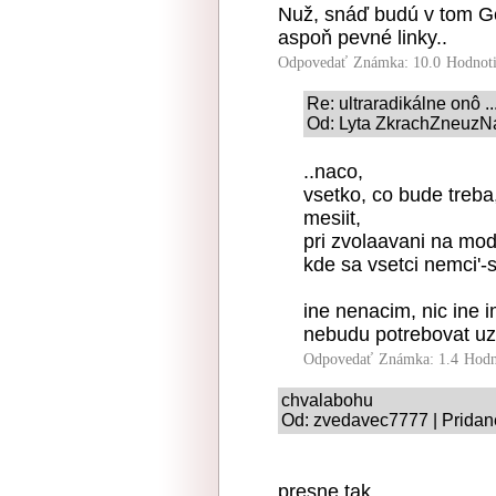
Nuž, snáď budú v tom Ge
aspoň pevné linky..
Odpovedať
Známka: 10.0
Hodnot
Re: ultraradikálne onô ..
Od: Lyta ZkrachZneuzN
..naco,
vsetko, co bude treba,
mesiit,
pri zvolaavani na mod
kde sa vsetci nemci'-
ine nenacim, nic ine 
nebudu potrebovat uz 
Odpovedať
Známka: 1.4
Hodn
chvalabohu
Od: zvedavec7777 | Pridan
presne tak,