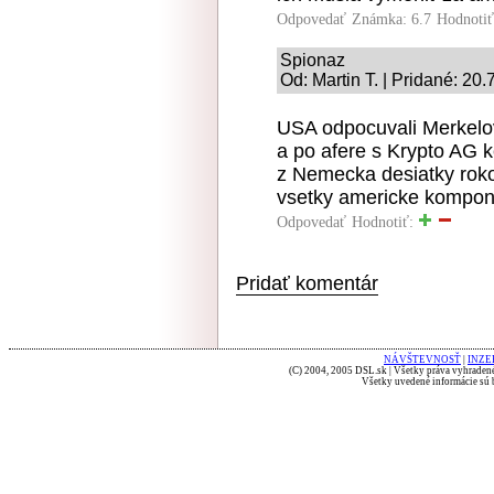
Odpovedať
Známka: 6.7
Hodnoti
Spionaz
Od: Martin T. | Pridané: 20
USA odpocuvali Merkelov
a po afere s Krypto AG k
z Nemecka desiatky rok
vsetky americke kompone
Odpovedať
Hodnotiť:
Pridať komentár
NÁVŠTEVNOSŤ
|
INZE
(C) 2004, 2005 DSL.sk | Všetky práva vyhradené
Všetky uvedené informácie sú b