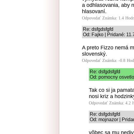
a odhlasovania, aby
hlasovaní.
Odpovedať
Známka: 1.4
Hodn
Re: dsfgdsfgfd
Od: Fajko | Pridané: 11
A preto Fizzo nemá mo
slovenský.
Odpovedať
Známka: -0.8
Hod
Re: dsfgdsfgfd
Od: pomocny osvetlo
Tak co si ja pamata
nosi kriz a hodzinky
Odpovedať
Známka: 4.2
Re: dsfgdsfgfd
Od: mojnazor | Prida
vôbec sa mu nediv