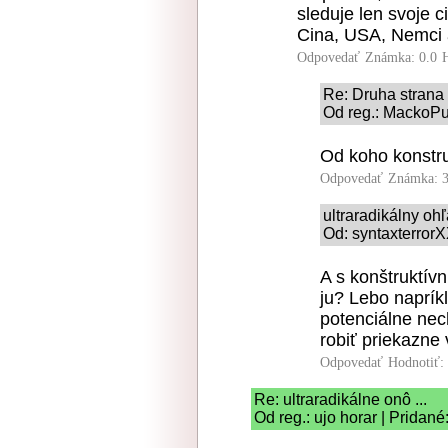
sleduje len svoje c
Cina, USA, Nemci 
Odpovedať
Známka: 0.0
Re: Druha strana
Od reg.: MackoPu
Od koho konstru
Odpovedať
Známka: 3
ultraradikálny o
Od: syntaxterrorX
A s konštruktívn
ju? Lebo naprík
potenciálne ne
robiť priekazne
Odpovedať
Hodnotiť:
Re: ultraradikálne onô ...
Od reg.: ujo horar | Pridan