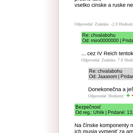
vsetko cinske a ruske ne
Odpovedať
Známka: -2.0
Hodnoti
Re: chvalabohu
Od: miro0000000 | Prid
... cez IV Reich tento
Odpovedať
Známka: 7.8
Hodn
Re: chvalabohu
Od: Jaaasom | Prida
Donekonečna a ješt
Odpovedať
Hodnotiť:
Bezpečnosť
Od reg.: Uhlik | Pridané: 1
Na čínske komponenty ne
ich musia vymeniť za am