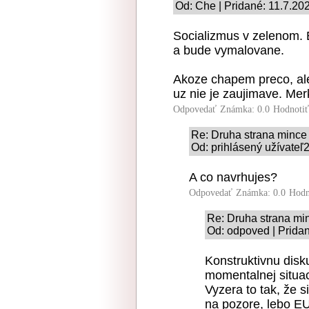
Od: Che | Pridané: 11.7.20
Socializmus v zelenom. 
a bude vymalovane.
Akoze chapem preco, ale
uz nie je zaujimave. Mer
Odpovedať
Známka: 0.0
Hodnoti
Re: Druha strana mince
Od: prihlásený užívateľ2
A co navrhujes?
Odpovedať
Známka: 0.0
Hodn
Re: Druha strana mi
Od: odpoved | Prida
Konstruktivnu disk
momentalnej situac
Vyzera to tak, že 
na pozore, lebo EU