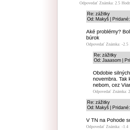
Odpovedať
Známka: 2.5
Hodn
Re: zážitky
Od: Makyš | Pridané:
Aké problémy? Boli
búrok
Odpovedať
Známka: -2.5
Re: zážitky
Od: Jaaasom | Pr
Obdobie silných
novembra. Tak k
nebom, cez Via
Odpovedať
Známka: 2
Re: zážitky
Od: Makyš | Pridané:
V TN na Pohode so
Odpovedať
Známka: -1.4