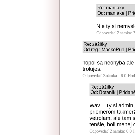
Re: maniaky
Od: maniake | Pri
Nie ty si nemysl
Odpovedať
Známka: 3
Re: zážitky
Od reg.: MackoPu1 | Pri
Topol sa neohyba ale
trolujes.
Odpovedať
Známka: -6.0
Hod
Re: zážitky
Od: Botanik | Pridan
Wav... Ty si admin
priemerom takmer2 
vetrolam, ale tam 
tenšie, boli menej 
Odpovedať
Známka: 0.0