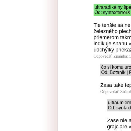
ultraradikálny šp
Od: syntaxterrorX
Tie tenšie sa ne
železného plechu
priemerom takme
indikuje snahu 
udchýlky priek
Odpovedať
Známka: 5
čo si komu uro
Od: Botanik | 
Zasa také te
Odpovedať
Známk
ultraumier
Od: syntaxt
Zase nie a
grajciare 