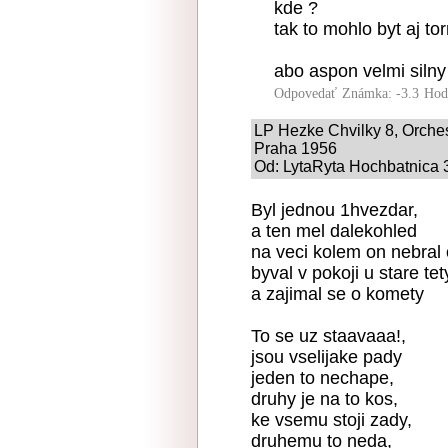
kde ?
tak to mohlo byt aj tor
abo aspon velmi silny
Odpovedať
Známka: -3.3
Hod
LP Hezke Chvilky 8, Orche
Praha 1956
Od: LytaRyta Hochbatnica 3
Byl jednou 1hvezdar,
a ten mel dalekohled
na veci kolem on nebral
byval v pokoji u stare tet
a zajimal se o komety
To se uz staavaaa!,
jsou vselijake pady
jeden to nechape,
druhy je na to kos,
ke vsemu stoji zady,
druhemu to neda,