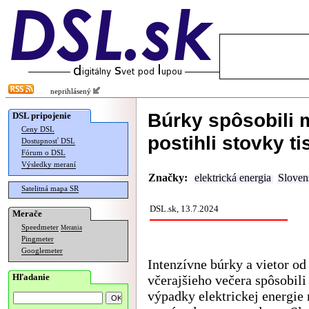
neprihlásený
Búrky spôsobili 
DSL pripojenie
Ceny DSL
postihli stovky ti
Dostupnosť DSL
Fórum o DSL
Výsledky meraní
Značky:
elektrická energia
Sloven
Satelitná mapa SR
DSL.sk, 13.7.2024
Merače
Speedmeter
Merania
Pingmeter
Googlemeter
Intenzívne búrky a vietor od
Hľadanie
včerajšieho večera spôsobili
výpadky elektrickej energie