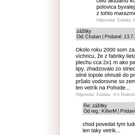
celu aktualnu k
polovica byvalej
z tohto marazmu
Odpovedať
Známka: 6
zážitky
Od: Chalan | Pridané: 13.7
Okolo roku 2000 som zaž
víchricu, že z fabriky lie
plechu cca 2x1 m ako pa
lipy, zhadzovalo zo strie
silné topole ohnuté do p
pršalo vodorovne so zemo
len vetrík na Pohode...
Odpovedať
Známka: -0.6
Hodnoti
Re: zážitky
Od reg.: KillerM | Prida
chod povedat tym ludo
len taky vetrik...