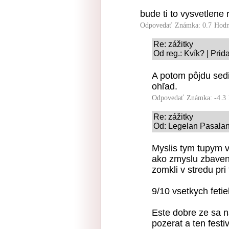
bude ti to vysvetlene 
Odpovedať
Známka: 0.7
Hodn
Re: zážitky
Od reg.: Kvík? | Pri
A potom pôjdu sedi
ohľad.
Odpovedať
Známka: -4.3
Re: zážitky
Od: Legelan Pasalan
Myslis tym tupym v
ako zmyslu zbavene
zomkli v stredu pri
9/10 vsetkych feti
Este dobre ze sa 
pozerat a ten festiv