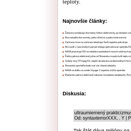
teploty.
Najnovšie články:
Železnice predávajú dve tretiny lístkov elektronicky, po donútení ce
Alza nasadila dve novinky, jednu užitočnú a jednu kontroverznú
Záchrana misie na záchranu teleskopu Swift úspešne pokračuje
Microsoft v čase drahých pamätí sľubuje optimalizovať spotrebu
NASA pripravuje ISS na inštaláciu posledných nových solárnych p
Ďalšia jadrová elektráreň južne od Slovenska musela kvôli teplu zn
Vydaný nový FFmpeg 9.0, zlepšil akceleráciu profesionálnych form
Slovenská sporiteľňa bude mať cez víkend odstávku
NASA na diaľku na sonde Voyager 2 úspešne znížila spotrebu
Maďarsko jadrovú elektráreň nakoniec kompletne neodstavilo, Ru
Diskusia:
ultraumiernený prakticizmu
Od: syntaxterrorXXX, . Y | 
Tak štát dáva milióny na