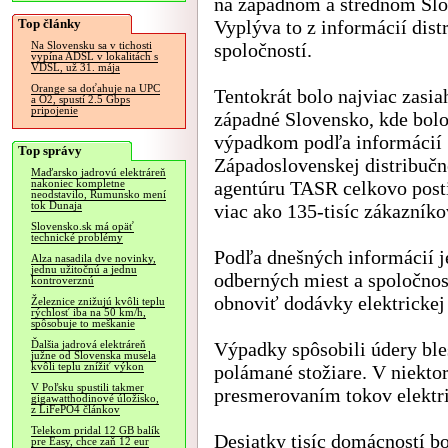
na západnom a strednom Slo
Top články
Vyplýva to z informácií dist
spoločností.
Na Slovensku sa v tichosti
vypína ADSL v lokalitách s
VDSL, už 31. mája
Orange sa doťahuje na UPC
Tentokrát bolo najviac zasia
a O2, spustí 2.5 Gbps
pripojenie
západné Slovensko, kde bol
výpadkom podľa informácií
Top správy
Západoslovenskej distribučn
Maďarsko jadrovú elektráreň
agentúru TASR celkovo post
nakoniec kompletne
neodstavilo, Rumunsko mení
tok Dunaja
viac ako 135-tisíc zákazníko
Slovensko.sk má opäť
technické problémy
Podľa dnešných informácií je 
Alza nasadila dve novinky,
jednu užitočnú a jednu
odberných miest a spoločnosť
kontroverznú
obnoviť dodávky elektrickej
Železnice znižujú kvôli teplu
rýchlosť iba na 50 km/h,
spôsobuje to meškanie
Výpadky spôsobili údery ble
Ďalšia jadrová elektráreň
južne od Slovenska musela
kvôli teplu znížiť výkon
polámané stožiare. V niekto
V Poľsku spustili takmer
presmerovaním tokov elektri
gigawatthodinové úložisko,
z LiFePO4 článkov
Telekom pridal 12 GB balík
Desiatky tisíc domácností bo
pre Easy, chce zaň 12 eur