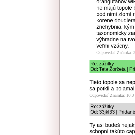
orangutanov wik
ne majú topole 
pod nimi zlomí 
korene doudier
znehybnia, kým 
taxonomicky za
výhradne na tvo
veľmi vzácny.
Odpovedať
Známka: 3
Re: zážitky
Od: Teta Žoržeta | P
Tieto topole sa nep
sa potkli a polamali
Odpovedať
Známka: 10.0
Re: zážitky
Od: 33jkl33 | Pridan
Ty asi budeš nejak
schopní takúto cap