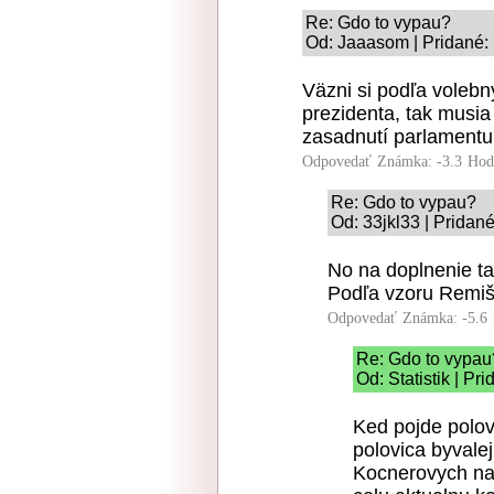
Re: Gdo to vypau?
Od: Jaaasom | Pridané:
Väzni si podľa volebn
prezidenta, tak musia
zasadnutí parlamentu
Odpovedať
Známka: -3.3
Hod
Re: Gdo to vypau?
Od: 33jkl33 | Pridan
No na doplnenie ta
Podľa vzoru Remišo
Odpovedať
Známka: -5.6
Re: Gdo to vypau
Od: Statistik | Pr
Ked pojde polov
polovica byvale
Kocnerovych nah