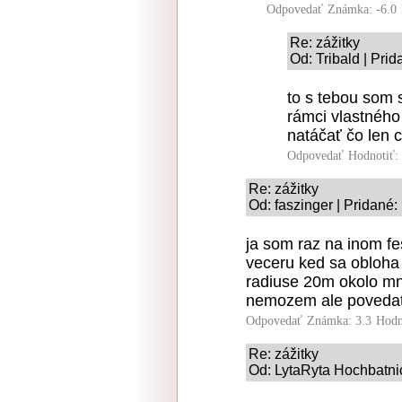
Odpovedať
Známka: -6.0
Re: zážitky
Od: Tribald | Pri
to s tebou som s
rámci vlastnéh
natáčať čo len 
Odpovedať
Hodnotiť:
Re: zážitky
Od: faszinger | Pridané:
ja som raz na inom fe
veceru ked sa obloha z
radiuse 20m okolo mn
nemozem ale povedat, 
Odpovedať
Známka: 3.3
Hodn
Re: zážitky
Od: LytaRyta Hochbatnic