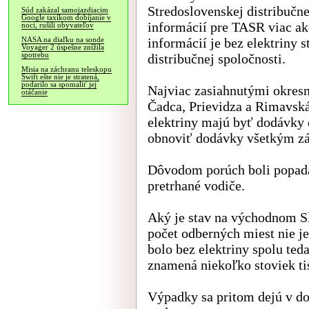
Stredoslovenskej distribučne
Súd zakázal samojazdiacim
Google taxíkom dobíjanie v
informácií pre TASR viac ak
noci, rušili obyvateľov
informácií je bez elektriny s
NASA na diaľku na sonde
Voyager 2 úspešne znížila
spotrebu
distribučnej spoločnosti.
Misia na záchranu teleskopu
Swift ešte nie je stratená,
podarilo sa spomaliť jej
Najviac zasiahnutými okresm
otáčanie
Čadca, Prievidza a Rimavská
elektriny majú byť dodávky 
obnoviť dodávky všetkým zá
Dôvodom porúch boli popada
pretrhané vodiče.
Aký je stav na východnom Slo
počet odberných miest nie j
bolo bez elektriny spolu ted
znamená niekoľko stoviek tis
Výpadky sa pritom dejú v d