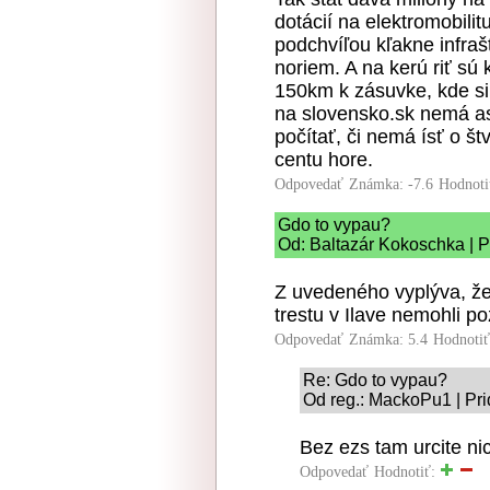
dotácií na elektromobil
podchvíľou kľakne infraš
noriem. A na kerú riť sú 
150km k zásuvke, kde si 
na slovensko.sk nemá as
počítať, či nemá ísť o š
centu hore.
Odpovedať
Známka: -7.6
Hodnoti
Gdo to vypau?
Od: Baltazár Kokoschka | P
Z uvedeného vyplýva, ž
trestu v Ilave nemohli po
Odpovedať
Známka: 5.4
Hodnoti
Re: Gdo to vypau?
Od reg.: MackoPu1 | Pri
Bez ezs tam urcite ni
Odpovedať
Hodnotiť: