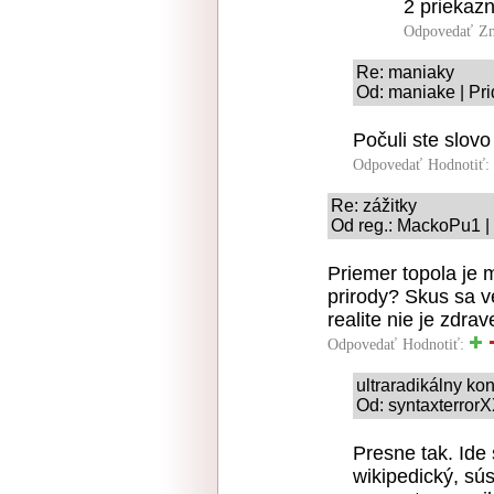
2 priekaz
Odpovedať
Zn
Re: maniaky
Od: maniake | Pri
Počuli ste slov
Odpovedať
Hodnotiť:
Re: zážitky
Od reg.: MackoPu1 |
Priemer topola je 
prirody? Skus sa ve
realite nie je zdrav
Odpovedať
Hodnotiť:
ultraradikálny k
Od: syntaxterrorX
Presne tak. Id
wikipedický, sú