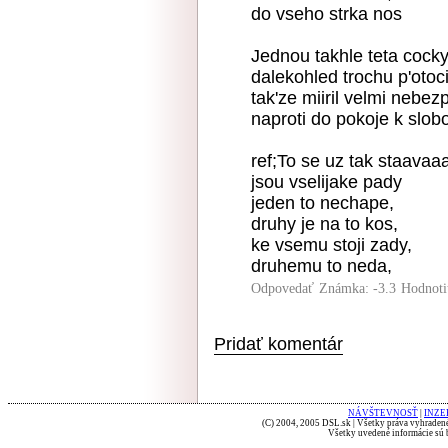
do vseho strka nos
Jednou takhle teta cocky
dalekohled trochu p'otoci
tak'ze miiril velmi nebez
naproti do pokoje k slob
ref;To se uz tak staavaaa
jsou vselijake pady
jeden to nechape,
druhy je na to kos,
ke vsemu stoji zady,
druhemu to neda,
Odpovedať
Známka: -3.3
Hodnoti
Pridať komentár
NÁVŠTEVNOSŤ
|
INZE
(C) 2004, 2005 DSL.sk | Všetky práva vyhradené
Všetky uvedené informácie sú b