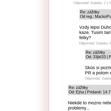
Odpovedať
Známka: 2.2
Re: zážitky
Od reg.: MackoPu
Vzdy lepsi Duho
kaze. Tusim tam 
fetky?
Odpovedať
Známka: 0
Re: zážitky
Od: 33jkl33 | 
Skús si pozri
PR a potom m
Odpovedať
Známk
Re: zážitky
Od: Ejha | Pridané: 14.
Niekde to mozno nebol 
problemy...