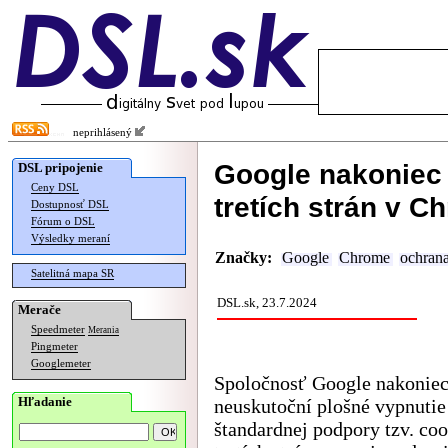
neprihlásený
Google nakoniec 
DSL pripojenie
Ceny DSL
tretích strán v C
Dostupnosť DSL
Fórum o DSL
Výsledky meraní
Značky:
Google
Chrome
ochran
Satelitná mapa SR
DSL.sk, 23.7.2024
Merače
Speedmeter
Merania
Pingmeter
Googlemeter
Spoločnosť Google nakonie
Hľadanie
neuskutoční plošné vypnutie
štandardnej podpory tzv. coo