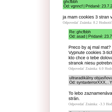
ghcfbbh
Od: vgnncf | Pridané: 23.7.
ja mam cookies 3 stran 
Odpovedať
Známka: 8.2
Hodnoti
Re: ghcfbbh
Od: asad | Pridané: 23.
Preco by aj mal mat?
Vypnute cookies 3-tic
kto chce o tebe dolov
stranok niesu potrebn
Odpovedať
Známka: 6.0
Hodn
ultraradikálny objasňo
Od: syntaxterrorXXX, . Y
To lebo zaznamenávan
strán.
Odpovedať
Známka: -3.3
Hod