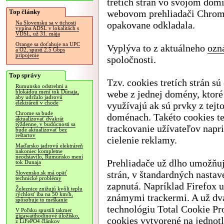
tretích strán vo svojom do
Top články
webovom prehliadači Chrome
opakovane odkladala.
Na Slovensku sa v tichosti
vypína ADSL v lokalitách s
VDSL, už 31. mája
Orange sa doťahuje na UPC
Vyplýva to z aktuálneho
ozn
a O2, spustí 2.5 Gbps
pripojenie
spoločnosti.
Top správy
Tzv. cookies tretích strán sú
Rumunsko odstrelmi a
webe z jednej domény, ktoré
blokádou mení tok Dunaja,
aby udržalo jadrovú
elektráreň v chode
využívajú ak sú prvky z tej
Chrome sa bude
doménach. Takéto cookies t
aktualizovať dvakrát
týždenne, v budúcnosti sa
trackovanie užívateľov napri
bude aktualizovať bez
reštartov
cielenie reklamy.
Maďarsko jadrovú elektráreň
nakoniec kompletne
neodstavilo, Rumunsko mení
Prehliadače už dlho umožňuj
tok Dunaja
strán, v štandardných nastav
Slovensko.sk má opäť
technické problémy
zapnutá. Napríklad Firefox u
Železnice znižujú kvôli teplu
rýchlosť iba na 50 km/h,
známymi trackermi. A už dv
spôsobuje to meškanie
technológiu Total Cookie Pr
V Poľsku spustili takmer
gigawatthodinové úložisko,
cookies vytvorené na jednot
z LiFePO4 článkov