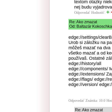
textom otazky niek
nej budu vyjadrovat
Odpovedať
Hodnotiť:
Re: Ako zmazat
Od: Baltazár Kokoschka 
edge://settings/clear
Urob si záložku na pa
môžeš mazať na dva kl
všetko mazať a od ke
používaš. Ostatné zál
edge://history/all
edge://components/ M
edge://extensions/ Zap
edge://flags/ edge://r
edge://version/ edge:
Odpovedať
Známka: 10.0
Hod
Re: Ako zmazat