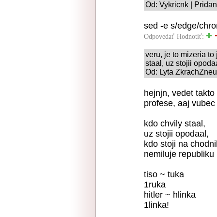
Od: Vykricnk | Prida
sed -e s/edge/chr
Odpovedať
Hodnotiť:
veru, je to mizeria to 
staal, uz stojii opod
Od: Lyta ZkrachZne
hejnjn, vedet takto
profese, aaj vubec z
kdo chvily staal,
uz stojii opodaal,
kdo stoji na chodni
nemiluje republiku
tiso ~ tuka
1ruka
hitler ~ hlinka
1linka!