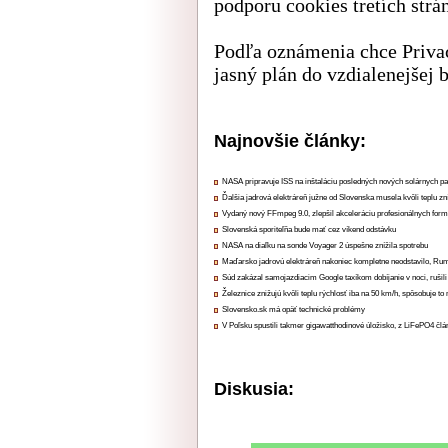
podporu cookies tretích strán
Podľa oznámenia chce Privac
jasný plán do vzdialenejšej
Najnovšie články:
NASA pripravuje ISS na inštaláciu posledných nových solárnych p
Ďalšia jadrová elektráreň južne od Slovenska musela kvôli teplu zn
Vydaný nový FFmpeg 9.0, zlepšil akceleráciu profesionálnych form
Slovenská sporiteľňa bude mať cez víkend odstávku
NASA na diaľku na sonde Voyager 2 úspešne znížila spotrebu
Maďarsko jadrovú elektráreň nakoniec kompletne neodstavilo, Ru
Súd zakázal samojazdiacim Google taxíkom dobíjanie v noci, rušili
Železnice znižujú kvôli teplu rýchlosť iba na 50 km/h, spôsobuje t
Slovensko.sk má opäť technické problémy
V Poľsku spustili takmer gigawatthodinové úložisko, z LiFePO4 čl
Diskusia: