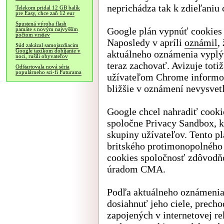
neprichádza tak k zdieľaniu 
Telekom pridal 12 GB balík
pre Easy, chce zaň 12 eur
Spustená výroba flash
Google plán vypnúť cookies 
pamäte s novým najvyšším
počtom vrstiev
Naposledy v apríli
oznámil
,
Súd zakázal samojazdiacim
Google taxíkom dobíjanie v
aktuálneho oznámenia vyplýv
noci, rušili obyvateľov
teraz zachovať. Avizuje toti
Odštartovala nová séria
populárneho sci-fi Futurama
užívateľom Chrome informov
bližšie v oznámení nevysvet
Google chcel nahradiť cooki
spoločne Privacy Sandbox, k
skupiny užívateľov. Tento pl
britského protimonopolného
cookies spoločnosť zdôvodňo
úradom CMA.
Podľa aktuálneho oznámenia
dosiahnuť jeho ciele, precho
zapojených v internetovej r