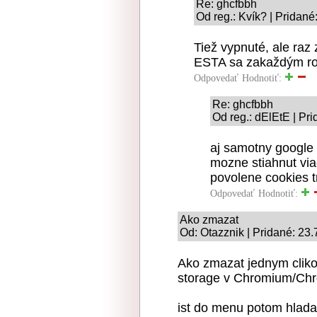
Re: ghcfbbh
Od reg.: Kvík? | Pridané
Tiež vypnuté, ale raz
ESTA sa zakaždým roz
Odpovedať
Hodnotiť:
Re: ghcfbbh
Od reg.: dElEtE | Pr
aj samotny google 
mozne stiahnut via
povolene cookies tr
Odpovedať
Hodnotiť:
Ako zmazat
Od: Otazznik | Pridané: 23
Ako zmazat jednym cliko
storage v Chromium/Chr
ist do menu potom hlada