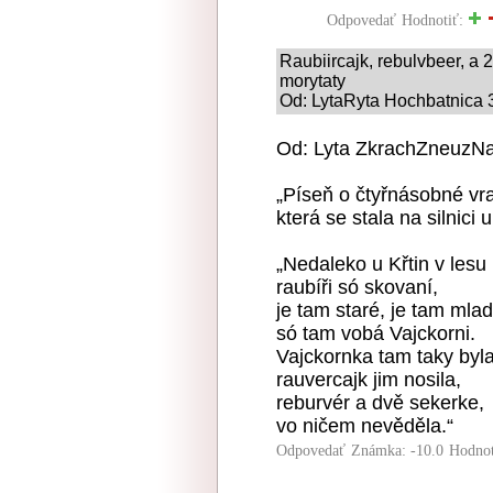
Odpovedať
Hodnotiť:
Raubiircajk, rebulvbeer, 
morytaty
Od: LytaRyta Hochbatnica 3
Od: Lyta ZkrachZneuzN
„Píseň o čtyřnásobné vr
která se stala na silnici u
„Nedaleko u Křtin v lesu
raubíři só skovaní,
je tam staré, je tam mlad
só tam vobá Vajckorni.
Vajckornka tam taky byla
rauvercajk jim nosila,
reburvér a dvě sekerke,
vo ničem nevěděla.“
Odpovedať
Známka: -10.0
Hodnot