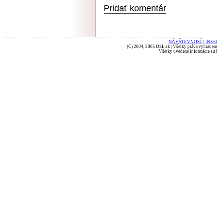
Pridať komentár
NÁVŠTEVNOSŤ
|
INZE
(C) 2004, 2005 DSL.sk | Všetky práva vyhradené
Všetky uvedené informácie sú b