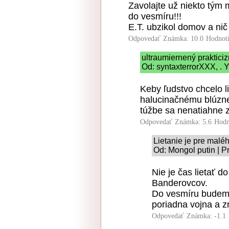
Zavolajte už niekto tým
do vesmíru!!!
E.T. ubzikol domov a nič
Odpovedať
Známka: 10.0
Hodnot
ultraumiernený praktici
Od: syntaxterrorXXX, . Y
Keby ľudstvo chcelo li
halucinačnému blúzne
túžbe sa nenatiahne z
Odpovedať
Známka: 5.6
Hodn
Lietanie je pre mal
Od: Mongol putin | P
Nie je čas lietať
Banderovcov.
Do vesmíru budeme
poriadna vojna a z
Odpovedať
Známka: -1.1