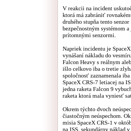
V reakcii na incident uskuto
ktorá má zabrániť rovnakému
druhého stupňa tento senzor
bezpečnostným systémom a 
prítomnými senzormi.
Napriek incidentu je SpaceX
vynášaní nákladu do vesmíru
Falcon Heavy s reálnym ale
išlo celkovo iba o tretie zlyh
spoločnosť zaznamenala iba 
SpaceX CRS-7 letiacej na IS
jedna raketa Falcon 9 vybuch
raketa ktorá mala vyniesť s
Okrem týchto dvoch neúspech
čiastočným neúspechom. Okre
misia SpaceX CRS-1 v októb
na ISS, sekundárny náklad 