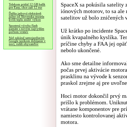
SpaceX sa pokúsila satelity
Telekom pridal 12 GB balík
pre Easy, chce zaň 12 eur
iónových motorov, to sa ale
Ďalšia jadrová elektráreň
satelitov už bolo zničených 
južne od Slovenska musela
kvôli teplu znížiť výkon
Spustená výroba flash
pamäte s novým najvyšším
Už krátko po incidente Spac
počtom vrstiev
únik kvapalného kyslíka. Ten
Súd zakázal samojazdiacim
Google taxíkom dobíjanie v
príčine chyby a FAA jej opäť 
noci, rušili obyvateľov
nebolo ukončené.
Ako sme detailne informova
počas prvej aktivácie motora
prasklinu na vývode k senzo
praskol zrejme aj pre uvoľn
Hoci motor dokončil prvý m
prišlo k problémom. Uniknut
vrátane komponentov pre prív
namiesto kontrolovanej aktiv
motora.