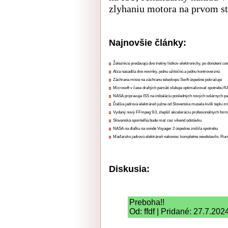
zlyhaniu motora na prvom st
Najnovšie články:
Železnice predávajú dve tretiny lístkov elektronicky, po donútení ce
Alza nasadila dve novinky, jednu užitočnú a jednu kontroverznú
Záchrana misie na záchranu teleskopu Swift úspešne pokračuje
Microsoft v čase drahých pamätí sľubuje optimalizovať spotrebu
NASA pripravuje ISS na inštaláciu posledných nových solárnych p
Ďalšia jadrová elektráreň južne od Slovenska musela kvôli teplu zn
Vydaný nový FFmpeg 9.0, zlepšil akceleráciu profesionálnych form
Slovenská sporiteľňa bude mať cez víkend odstávku
NASA na diaľku na sonde Voyager 2 úspešne znížila spotrebu
Maďarsko jadrovú elektráreň nakoniec kompletne neodstavilo, Ru
Diskusia:
Preboha!!
Od: ffdf | Pridané: 27.7.202