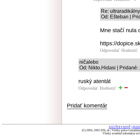
Re: ultraradikál
Od: Ešteban | Pri
Mne stačí nula 
https://dopice.
Odpovedať
Hodnotiť:
ničalebo
Od: Nikto.Hidasi | Pridané:
ruský atentát
Odpovedať
Hodnotiť:
Pridať komentár
NÁVŠTEVNOSŤ
|
INZE
(C) 2004, 2005 DSL.sk | Všetky práva vyhradené
Všetky uvedené informácie sú b