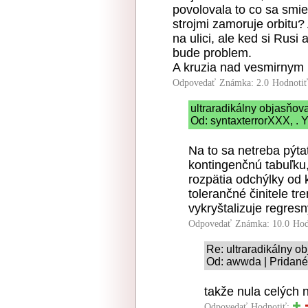
povolovala to co sa smie
strojmi zamoruje orbitu?
na ulici, ale ked si Rusi 
bude problem.
A kruzia nad vesmirnym 
Odpovedať
Známka: 2.0
Hodnoti
ultraradikálny objasňo
Od: syntaxterrorXXX, . Y
Na to sa netreba pýta
kontingenčnú tabuľku,
rozpätia odchýlky od
tolerančné činitele tr
vykryštalizuje regres
Odpovedať
Známka: 10.0
Hod
Re: ultraradikálny 
Od: awwda | Pridané
takže nula celých n
Odpovedať
Hodnotiť: