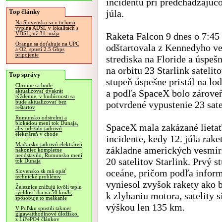
incidentu pri predchádzajúco
Top články
júla.
Na Slovensku sa v tichosti
vypína ADSL v lokalitách s
VDSL, už 31. mája
Raketa Falcon 9 dnes o 7:45
Orange sa doťahuje na UPC
odštartovala z Kennedyho v
a O2, spustí 2.5 Gbps
pripojenie
strediska na Floride a úspeš
na orbitu 23 Starlink satelit
Top správy
stupeň úspešne pristál na lo
Chrome sa bude
a podľa SpaceX bolo zárove
aktualizovať dvakrát
týždenne, v budúcnosti sa
bude aktualizovať bez
potvrdené vypustenie 23 satel
reštartov
Rumunsko odstrelmi a
blokádou mení tok Dunaja,
SpaceX mala zakázané lieta
aby udržalo jadrovú
elektráreň v chode
incidente, kedy 12. júla rak
Maďarsko jadrovú elektráreň
základne amerických vesmírn
nakoniec kompletne
neodstavilo, Rumunsko mení
20 satelitov Starlink. Prvý st
tok Dunaja
oceáne, pričom podľa inform
Slovensko.sk má opäť
technické problémy
vyniesol zvyšok rakety ako 
Železnice znižujú kvôli teplu
rýchlosť iba na 50 km/h,
k zlyhaniu motora, satelity s
spôsobuje to meškanie
výškou len 135 km.
V Poľsku spustili takmer
gigawatthodinové úložisko,
z LiFePO4 článkov