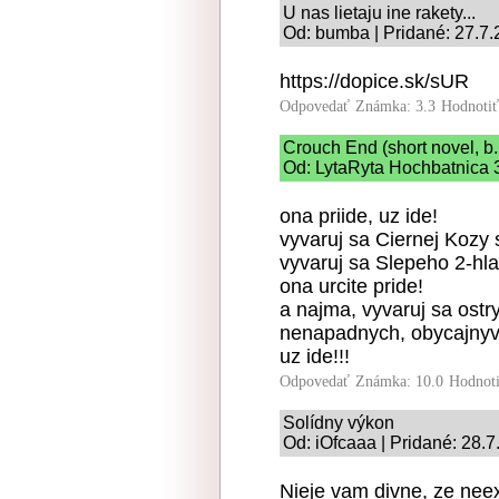
U nas lietaju ine rakety...
Od: bumba | Pridané: 27.7
https://dopice.sk/sUR
Odpovedať
Známka: 3.3
Hodnoti
Crouch End (short novel, b.
Od: LytaRyta Hochbatnica 3
ona priide, uz ide!
vyvaruj sa Ciernej Kozy 
vyvaruj sa Slepeho 2-hl
ona urcite pride!
a najma, vyvaruj sa ostr
nenapadnych, obycajnyvh
uz ide!!!
Odpovedať
Známka: 10.0
Hodnot
Solídny výkon
Od: iOfcaaa | Pridané: 28.
Nieje vam divne, ze neex