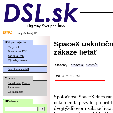
neprihlásený
SpaceX uskutočni
DSL pripojenie
Ceny DSL
zákaze lietať
Dostupnosť DSL
Fórum o DSL
Výsledky meraní
Značky:
SpaceX
vesmír
Satelitná mapa SR
DSL.sk, 27.7.2024
Merače
Speedmeter
Merania
Pingmeter
Googlemeter
Spoločnosť SpaceX dnes rán
Hľadanie
uskutočnila prvý let po pribl
dvojtýždňovom zákaze lietať