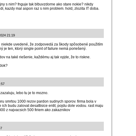
ojny s nim? fnguje tak blbuvzdorne ako stare nokie? nikdy
i, kazdy mal aspon raz s nim problem. hold, zlozita IT doba.
2024 21:19
 niekde uvedené, že zodpovedá za škody spôsobené použitím
 je ten, ktorý single point of failure nemá poriešený.
v na také riešenie, každému aj tak vyjde, že to riskne.
adok?
8:57
zazaluju, lebo tu je to mozno.
ru smrtou 1000 rezov pardon sudnych sporov. firma bola v
 ich budu zalovat desattisice entit, pojdu dole vodou. rast maju
300 z najvacsich 500 firiem ako zakaznikov
37