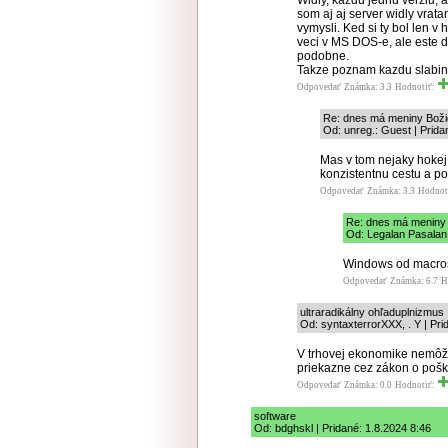
Widly, kazdu jednu verziu,
som aj aj server widly vrat
vymysli. Ked si ty bol len v 
veci v MS DOS-e, ale este 
podobne.
Takze poznam kazdu slabinu
Odpovedať
Známka: 3.3
Hodnotiť:
Re: dnes má meniny Boži
Od: unreg.: Guest | Prida
Mas v tom nejaky hokej,
konzistentnu cestu a po
Odpovedať
Známka: 3.3
Hodnot
Re: dnes má meniny
Od: Legalan Pasalan 
Windows od macros
Odpovedať
Známka: 6.7
H
ultraradikálny ohľaduplnizmus
Od: syntaxterrorXXX, . Y | Pri
V trhovej ekonomike nemôžeš
priekazne cez zákon o poš
Odpovedať
Známka: 0.0
Hodnotiť:
software
Od: bdghskl | Pridané: 1.8.2024 8:46