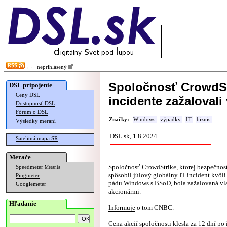
neprihlásený
Spoločnosť CrowdSt
DSL pripojenie
Ceny DSL
incidente zažalovali 
Dostupnosť DSL
Fórum o DSL
Značky:
Windows
výpadky
IT
biznis
Výsledky meraní
DSL.sk, 1.8.2024
Satelitná mapa SR
Merače
Spoločnosť CrowdStrike, ktorej bezpečnost
Speedmeter
Merania
spôsobil júlový globálny IT incident kvôl
Pingmeter
pádu Windows s BSoD, bola zažalovaná vl
Googlemeter
akcionármi.
Hľadanie
Informuje
o tom CNBC.
Cena akcií spoločnosti klesla za 12 dní po