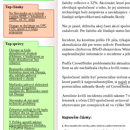
žaloby celkovo o 32%. Akcionári, ktorí pod
Top články
obviňujú spoločnosť z toho, že jej uistenia 
technológii boli nesprávne a zavádzajúce. 
Na Slovensku sa v tichosti
žiadajú nešpecifikovanú náhradu škody.
vypína ADSL v lokalitách s
VDSL, už 31. mája
Nie je jasné, držitelia akej časti akcií spol
Orange sa doťahuje na UPC
a O2, spustí 2.5 Gbps
zažalovali. Pre žalobu ale žiadajú status h
pripojenie
Incident, ku ktorému prišlo 19. júla, týka
Top správy
aktualizácia dát pre tento softvér. Postihn
známou chybovou BSoD obrazovkou Windows
Chrome sa bude
aktualizovať dvakrát
najdetailnejšie informácie o incidente a je
týždenne, v budúcnosti sa
bude aktualizovať bez
Podľa CrowdStrike problematickú aktualizác
reštartov
ňom sa ale nachádzala chyba a kvôli tomu 
Rumunsko odstrelmi a
blokádou mení tok Dunaja,
aby udržalo jadrovú
Spoločnosť môže byť potenciálne terčom aj 
elektráreň v chode
ktoré patrili k najpostihnutejším, si
najali
p
Maďarsko jadrovú elektráreň
potenciálnu náhradu škody od CrowdStrike
nakoniec kompletne
neodstavilo, Rumunsko mení
tok Dunaja
Aerolínie kvôli incidentu zrušili takmer 7-
leteniek a včera CEO spoločnosti avizoval
Slovensko.sk má opäť
technické problémy
ubytovanie pre cestujúcich až vo výške 50
Železnice znižujú kvôli teplu
rýchlosť iba na 50 km/h,
spôsobuje to meškanie
Najnovšie články:
V Poľsku spustili takmer
gigawatthodinové úložisko,
Alza nasadila dve novinky, jednu užitočnú a jednu kontroverznú
z LiFePO4 článkov