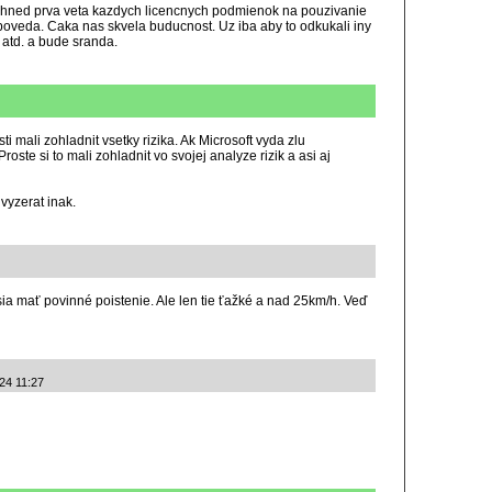
 a hned prva veta kazdych licencnych podmienok na pouzivanie
poveda. Caka nas skvela buducnost. Uz iba aby to odkukali iny
 atd. a bude sranda.
i mali zohladnit vsetky rizika. Ak Microsoft vyda zlu
oste si to mali zohladnit vo svojej analyze rizik a asi aj
vyzerat inak.
ia mať povinné poistenie. Ale len tie ťažké a nad 25km/h. Veď
024 11:27