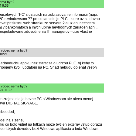
nema byt ?
4 9:35
ucelovych 'PC' sluziacich na zobrazovanie informacii (napr.
 PC s windowsom ?? preco tam nie je PLC - ktore uz su davno
ovat prislusnu web stranku zo servera ? a uz ani nechcem
aj v bankomatoch a inych uplne nevhodnych zariadeniach ...
prespekulovane zdovodnenia IT managerov - cize vlastne
e vobec nema byt ?
10:21
 jednoduchu appku nez starat sa o udrzbu PLC. Aj keby to
pripojeny kvoli updatom na PC. Snad nebudu obiehat vsetky
e vobec nema byt ?
024 11:22
am zrejme nie je bezne PC s Windowsom ale nieco menej
adava DIGITAL SIGNAGE.
Embedded,
el na Tizene,
ku co bolo vidiet na fotkach moze byt len externy vstup obrazu
historickych dovodov bezi Windows aplikacia a teda Windows