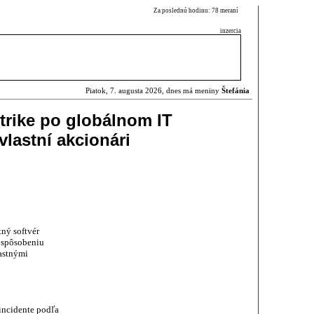
Za poslednú hodinu: 78 meraní
inzercia
Piatok, 7. augusta 2026, dnes má meniny
Štefánia
rike po globálnom IT
vlastní akcionári
ný softvér
i spôsobeniu
astnými
 incidente podľa