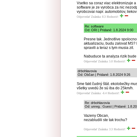
Vsetko sa coraz viac elektronizuje
software je ze vyrobca za nic nezod
vyrobcovai napr. automobilov, liekov
Odpovedať
Známka: 8.3
Hodnotiť:
Re: software
Od: ORI | Pridané: 1.8.2024 9:00
Presne tak. Jednotlive spolocnost
aktualizaciu, budu zalovat MS? Pr
spravili a teraz s tym musia zit.
Nabuduce ta analyza rizik bude 
Odpovedať
Známka: 5.0
Hodnotiť:
drbohlavovia
Od: Občan | Pridané: 1.8.2024 9:26
Sme fakt čudný štát. ekolobežky mus
všetky uvedú že sú iba do 25km/h.
Odpovedať
Známka: -6.4
Hodnotiť:
Re: drbohlavovia
Od: unreg.: Guest | Pridané: 1.8.2
Vazeny Obcan,
nezabludili ste tak trochu?
Odpovedať
Známka: 3.3
Hodnotiť: