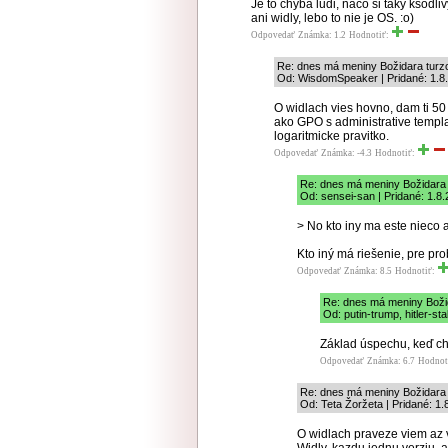
Je to chyba ludi, naco si taky ksod
ani widly, lebo to nie je OS. :o)
Odpovedať
Známka: 1.2
Hodnotiť:
Re: dnes má meniny Božidara tur
Od: WisdomSpeaker | Pridané: 1.8
O widlach vies hovno, dam ti 50
ako GPO s administrative templat
logaritmicke pravitko.
Odpovedať
Známka: -4.3
Hodnotiť:
Re: dnes má meniny Božidara
Od: sensei-san | Pridané: 1.8
> No kto iny ma este nieco 
Kto iný má riešenie, pre pro
Odpovedať
Známka: 8.5
Hodnotiť:
Re: dnes má meniny Boži
Od: putin-trump, hitler-sta
Základ úspechu, keď ch
Odpovedať
Známka: 6.7
Hodnot
Re: dnes má meniny Božidara
Od: Teta Žoržeta | Pridané: 1.
O widlach praveze viem az 