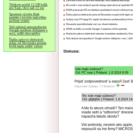
Záchrana misie na záchranu teleskopu Swift úspešne pokračuje
Telekom pridal 12 GB balík
Microsoft v čase drahých pamätí sľubuje optimalizovať spotrebu
pre Easy, chce zaň 12 eur
NASA pripravuje ISS na inštaláciu posledných nových solárnych p
Spustená výroba flash
Ďalšia jadrová elektráreň južne od Slovenska musela kvôli teplu zn
pamäte s novým najvyšším
Vydaný nový FFmpeg 9.0, zlepšil akceleráciu profesionálnych form
počtom vrstiev
Slovenská sporiteľňa bude mať cez víkend odstávku
Súd zakázal samojazdiacim
NASA na diaľku na sonde Voyager 2 úspešne znížila spotrebu
Google taxíkom dobíjanie v
noci, rušili obyvateľov
Maďarsko jadrovú elektráreň nakoniec kompletne neodstavilo, Ru
Súd zakázal samojazdiacim Google taxíkom dobíjanie v noci, rušili
Ďalšia jadrová elektráreň
južne od Slovenska musela
kvôli teplu znížiť výkon
Diskusia:
kde majú súdnosť?
Od: PC man | Pridané: 1.8.2024 8:09
Prijať zodpovednosť a aspoň časť škô
Odpovedať
Známka: 7.3
Hodnotiť:
Re: kde majú súdnosť?
Od: gfgfgfds | Pridané: 1.8.2024 14
A kto to akoze uhradi? Ten manaze
vsade setri a "odbornici" dnesn
napacha takuto skodu?
Vid androidy, neviem ako apple
nepoucili sa ine firmy? MICROS