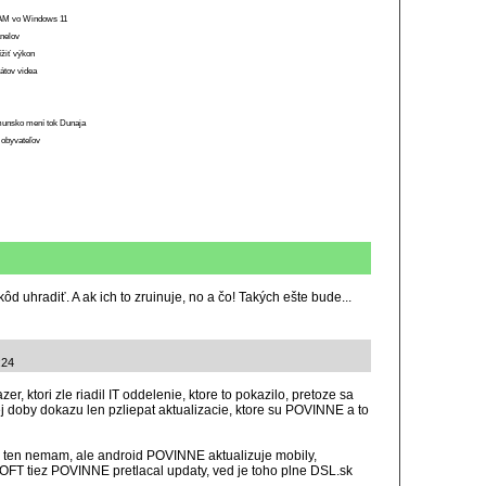
 RAM vo Windows 11
anelov
ížiť výkon
átov videa
munsko mení tok Dunaja
 obyvateľov
d uhradiť. A ak ich to zruinuje, no a čo! Takých ešte bude...
:24
r, ktori zle riadil IT oddelenie, ktore to pokazilo, pretoze sa
ej doby dokazu len pzliepat aktualizacie, ktore su POVINNE a to
, ten nemam, ale android POVINNE aktualizuje mobily,
OFT tiez POVINNE pretlacal updaty, ved je toho plne DSL.sk