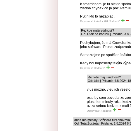
k smartfonom, je tu niekto spok
ziadna chyba? co ja pocuvam lud
PS: nikto to nezaplati..
Odpovedať
Známka: 0.0
Hodnotiť:
Re: kde majú súdnosť?
Od: Útok na korunu | Pridané: 3.8.
Pochybujem, že má Crowdstrike
jeho softwaru. Proste zodpovedný
Samozrejme po spočítaní náklado
Kedy bol naposledy takýto výp
Odpovedať
Hodnotiť:
Re: kde majú súdnosť?
Od: lalol | Pridané: 4.8.2024 1
v us mozno, v eu ich veselo 
este by som povedal ze zom
pluse len minuly rok a kedze
uz za sebou kedze uz mali 
Odpovedať
Hodnotiť:
dnes má meniny Božidara turzonovova
Od: Teta Žoržeta | Pridané: 1.8.2024 8: