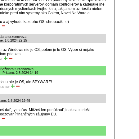
 a nemusis sa tu ohanat s GPO a podobnymi vecami. Spravovala
ane korporatnnych serverov, domain controllerov a kadejake ine
hriesnych myslienkach tvojho fotra, tak ja som uz riesila nielen
daleko pred nim systemy ako Golem, Novel NetWare a
 a aj vyhodu kazdeho OS, chrobacik. :o)
dara turzonovova
né: 1.8.2024 22:15
 raz Windows nie je OS, potom je to OS. Vyber si nejaku
tom prid zas.
iť:
 Božidara turzonovova
| Pridané: 2.8.2024 14:19
hitu nie je OS, ale SPYWARE!
odnotiť:
dané: 1.8.2024 19:49
 dať, ty maľas. Môžeš len ponúknuť, inak sa to rieši
kodzovaní finančných záujmov EÚ.