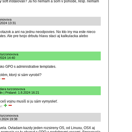
livy soft instalovali? Ja ho nemam a som v pohode, resp. nemam
zonovova
.2024 13:31
 otazok a ani na jednu neodpovies. No kto iny ma este nieco
es. Ale pre tvojo drbutu hlavu staci aj kalkulacka alebo
 turzonovova
.2024 14:40
ako GPO s administrative templates.
blém, ktorý si sám vyrobil?
dara turzonovova
lin | Pridané: 1.8.2024 16:21
ceš vojnu musíš si ju sám vymyslieť.
iť:
 turzonovova
8.2024 19:38
vela. Ovladam kazdy jeden rozsireny OS, od Linuxu, OSX aj