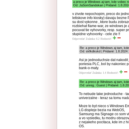
a preco je Windows aj tam, kde vobec 
Od: JaSomSandokan | Pridané: 1.8.202
v zivote nepochopim, preco do jedno
letiskove info kiosky) davaju bezne
su dost vykonne , ktore budu zobraz
rozbiehat flame-war, ze windows je 
pocuvat tie vyhovorky, resp. super 
stupidne vyhovorky - cele zle !!
Odpovedať
Známka: 6.2
Hodnotiť:
Re: a preco je Windows aj tam, kd
Od: skfkdkskd | Pridané: 1.8.2024 
Asi je jednoduchsie dat nakodit
poriesia PLC, bol by nakoniec 
bank-o-maty.
Odpovedať
Známka: 1.4
Hodnotiť:
Re: a preco je Windows aj tam, kd
Od: unreg.: Guest | Pridané: 1.8.2
To nebude take jednoduche - t
univerzalne - teraz sa tomu n
Moze to byt nieco s Windows 
LG displeje bezia na WebOS,
Samsung ma Signage co som vid
a vo vysledku, tu modru obrazov
z nejakeho pocitaca, kde im z 
OS.