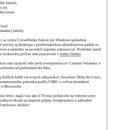
ali žalobu,
o jej
Akcionári
očnosť
romadnej žaloby.
júci sa verzie CrowdStrike Falcon pre Windows spôsobila
uté servery aj desktopy s problematickou aktualizáciou padali so
 a následne sa nevedeli úspešne nabootovať. Posledné zatiaľ
ho technickej príčine sme popisovali v
tomto článku
.
iu mal zachytiť ešte pred zverejnením tzv. Content Validator, v
nedetekoval problematické dáta.
ďalších žalôb od svojich zákazníkov. Aerolínie Delta Air Lines,
rominentného právnika podľa CNBC s cieľom dosiahnuť
 a Microsoftu.
tisíc letov, majú viac ako 176-tisíc požiaviek na vrátenie ceny
 celkovú škodu za stratené príjmy, kompenzácie a náhradné
0 miliónov dolárov.