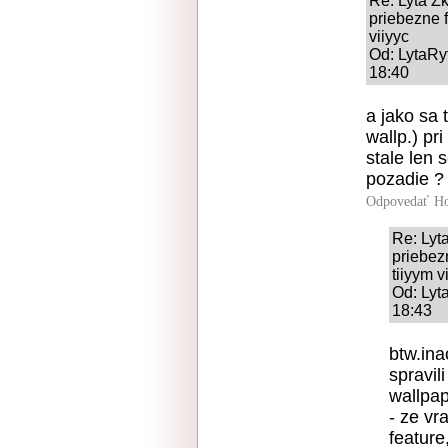
Re: Lyta 
priebezne 
viiyyc
Od: LytaRy
18:40
a jako sa 
wallp.) pr
stale len 
pozadie ?
Odpovedať
Ho
Re: Ly
priebez
tiiyym v
Od: Lyt
18:43
btw.ina
spravil
wallpap
- ze vr
feature