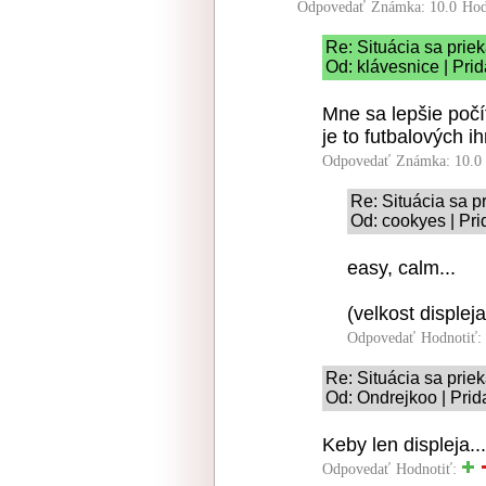
Odpovedať
Známka: 10.0
Hod
Re: Situácia sa priek
Od: klávesnice | Pri
Mne sa lepšie počí
je to futbalových ih
Odpovedať
Známka: 10.0
Re: Situácia sa p
Od: cookyes | Pri
easy, calm...
(velkost displeja
Odpovedať
Hodnotiť:
Re: Situácia sa priek
Od: Ondrejkoo | Prid
Keby len displeja...
Odpovedať
Hodnotiť: