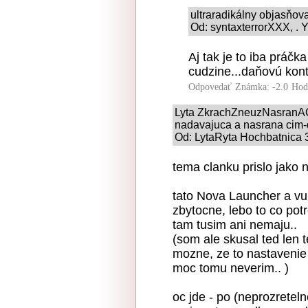
ultraradikálny objasňo
Od: syntaxterrorXXX, . Y
Aj tak je to iba práč
cudzine...daňovú kont
Odpovedať
Známka: -2.0
Hod
Lyta ZkrachZneuzNasranACh
nadavajuca a nasrana cim-d
Od: LytaRyta Hochbatnica 3
tema clanku prislo jako n
tato Nova Launcher a vub
zbytocne, lebo to co pot
tam tusim ani nemaju..
(som ale skusal ted len t
mozne, ze to nastavenie
moc tomu neverim.. )
oc jde - po (neprozrete