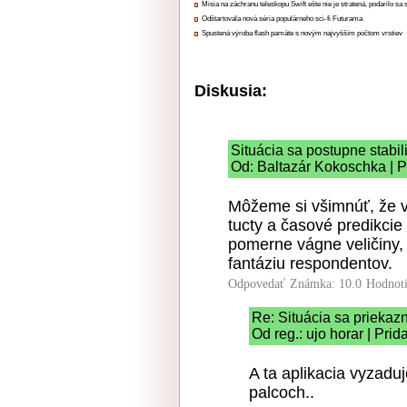
Misia na záchranu teleskopu Swift ešte nie je stratená, podarilo sa 
Odštartovala nová séria populárneho sci-fi Futurama
Spustená výroba flash pamäte s novým najvyšším počtom vrstiev
Diskusia:
Situácia sa postupne stabili
Od: Baltazár Kokoschka | P
Môžeme si všimnúť, že v 
tucty a časové predikcie
pomerne vágne veličiny, 
fantáziu respondentov.
Odpovedať
Známka: 10.0
Hodnot
Re: Situácia sa priekazn
Od reg.: ujo horar | Pri
A ta aplikacia vyzaduj
palcoch..