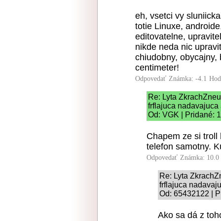
eh, vsetci vy sluniickaa
totie Linuxe, androide
editovatelne, upravitel
nikde neda nic upravit
chiudobny, obycajny, 
centimeter!
Odpovedať
Známka: -4.1
Hod
Re: Lyta ZkrachZne
frflajuca nadavajuca 
Od: VGK | Pridané: 
Chapem ze si troll 
telefon samotny. K
Odpovedať
Známka: 10.0
Re: Lyta Zkrach
frflajuca nadavaj
Od: 65432122 | P
Ako sa dá z toh