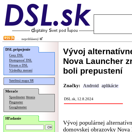
neprihlásený
Vývoj alternatív
DSL pripojenie
Ceny DSL
Nova Launcher zr
Dostupnosť DSL
Fórum o DSL
boli prepustení
Výsledky meraní
Satelitná mapa SR
Značky:
Android
aplikácie
Merače
Speedmeter
Merania
DSL.sk, 12.8.2024
Pingmeter
Googlemeter
Hľadanie
Vývoj populárnej alternatívn
domovskej obrazovky Nova 