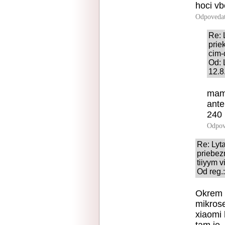
hoci vb
Odpoveda
Re:
prie
cim-
Od: 
12.8
mam 
ante
240 
Odpov
Re: Ly
priebez
tiiyym v
Od reg.
Okrem 
mikros
xiaomi