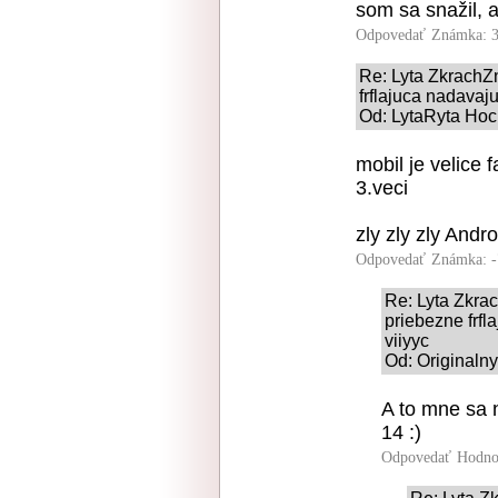
som sa snažil, 
Odpovedať
Známka: 3
Re: Lyta Zkrach
frflajuca nadavaj
Od: LytaRyta Hoch
mobil je velice 
3.veci
zly zly zly Andro
Odpovedať
Známka: -
Re: Lyta Zkr
priebezne frfl
viiyyc
Od: Originaln
A to mne sa 
14 :)
Odpovedať
Hodno