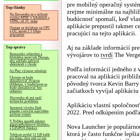
pre mobilný operačný systé
Top články
zrejme minimálne na najbliž
Na Slovensku sa v tichosti
budúcnosť spomalí, keď vlas
vypína ADSL v lokalitách s
VDSL, už 31. mája
aplikácie prepustil takmer c
Orange sa doťahuje na UPC
a O2, spustí 2.5 Gbps
pracujúci na tejto aplikácii.
pripojenie
Aj na základe informácií pr
Top správy
vývojárov to
tvrdí
The Verge
Rumunsko odstrelmi a
blokádou mení tok Dunaja,
aby udržalo jadrovú
elektráreň v chode
Podľa informácií jedného z 
Joj Play výrazne zdražuje
pracoval na aplikácii približ
Chrome sa bude
aktualizovať dvakrát
pôvodný tvorca Kevin Barry
týždenne, v budúcnosti sa
bude aktualizovať bez
začiatkoch vyvíjal aplikáciu
reštartov
Slovensko.sk má opäť
technické problémy
Aplikáciu vlastní spoločnosť
Spustená výroba flash
2022. Pred odkúpením podľa B
pamäte s novým najvyšším
počtom vrstiev
V Poľsku spustili takmer
gigawatthodinové úložisko,
Nova Launcher je populárno
z LiFePO4 článkov
ktorá je často funkčne lepš
Telekom pridal 12 GB balík
pre Easy, chce zaň 12 eur