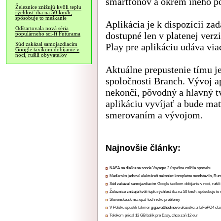
smartfónov a okrem iného po
Železnice znižujú kvôli teplu
rýchlosť iba na 50 km/h,
spôsobuje to meškanie
Aplikácia je k dispozícii za
Odštartovala nová séria
dostupné len v platenej ver
populárneho sci-fi Futurama
Súd zakázal samojazdiacim
Play pre aplikáciu udáva via
Google taxíkom dobíjanie v
noci, rušili obyvateľov
Aktuálne prepustenie tímu j
spoločnosti Branch. Vývoj a
nekončí, pôvodný a hlavný t
aplikáciu vyvíjať a bude mať
smerovaním a vývojom.
Najnovšie články:
NASA na diaľku na sonde Voyager 2 úspešne znížila spotrebu
Maďarsko jadrovú elektráreň nakoniec kompletne neodstavilo, Ru
Súd zakázal samojazdiacim Google taxíkom dobíjanie v noci, rušili
Železnice znižujú kvôli teplu rýchlosť iba na 50 km/h, spôsobuje t
Slovensko.sk má opäť technické problémy
V Poľsku spustili takmer gigawatthodinové úložisko, z LiFePO4 čl
Telekom pridal 12 GB balík pre Easy, chce zaň 12 eur