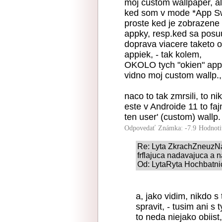
moj custom wallpaper, a
ked som v mode *App Swi
proste ked je zobrazene 
appky, resp.ked sa posuu
doprava viacere taketo o
appiek, - tak kolem,
OKOLO tych "okien" appie
vidno moj custom wallp.,
naco to tak zmrsili, to ni
este v Androide 11 to fa
ten user' (custom) wallp.
Odpovedať
Známka: -7.9
Hodnoti
Re: Lyta ZkrachZneuzN
frflajuca nadavajuca a n
Od: LytaRyta Hochbatnic
a, jako vidim, nikdo 
spravit, - tusim ani 
to neda niejako obiist,