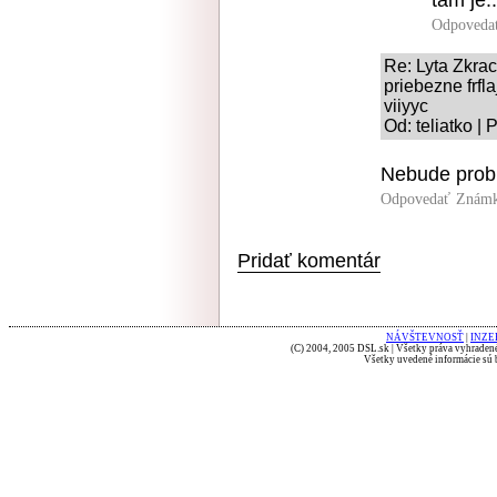
tam je..
Odpoveda
Re: Lyta Zkr
priebezne frfl
viiyyc
Od: teliatko |
Nebude prob
Odpovedať
Známk
Pridať komentár
NÁVŠTEVNOSŤ
|
INZE
(C) 2004, 2005 DSL.sk | Všetky práva vyhradené
Všetky uvedené informácie sú b