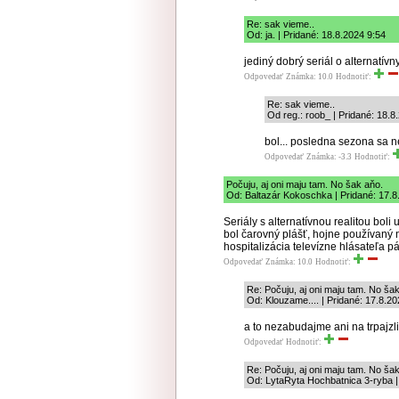
Re: sak vieme..
Od: ja. | Pridané: 18.8.2024 9:54
jediný dobrý seriál o alternatív
Odpovedať
Známka: 10.0
Hodnotiť:
Re: sak vieme..
Od reg.: roob_ | Pridané: 18.8
bol... posledna sezona sa n
Odpovedať
Známka: -3.3
Hodnotiť:
Počuju, aj oni maju tam. No šak aňo.
Od: Baltazár Kokoschka | Pridané: 17.8
Seriály s alternatívnou realitou bol
bol čarovný plášť, hojne používan
hospitalizácia televízne hlásateľa p
Odpovedať
Známka: 10.0
Hodnotiť:
Re: Počuju, aj oni maju tam. No ša
Od: Klouzame.... | Pridané: 17.8.2
a to nezabudajme ani na trpajzl
Odpovedať
Hodnotiť:
Re: Počuju, aj oni maju tam. No ša
Od: LytaRyta Hochbatnica 3-ryba |