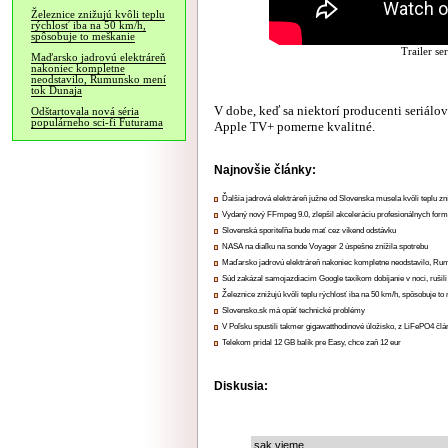
Železnice znižujú kvôli teplu
rýchlosť iba na 50 km/h,
spôsobuje to meškanie
Trailer se
Maďarsko jadrovú elektráreň
nakoniec kompletne
neodstavilo, Rumunsko mení
tok Dunaja
V dobe, keď sa niektorí producenti seriálov 
Odštartovala nová séria
populárneho sci-fi Futurama
Apple TV+ pomerne kvalitné.
Najnovšie články:
Ďalšia jadrová elektráreň južne od Slovenska musela kvôli teplu zn
Vydaný nový FFmpeg 9.0, zlepšil akceleráciu profesionálnych form
Slovenská sporiteľňa bude mať cez víkend odstávku
NASA na diaľku na sonde Voyager 2 úspešne znížila spotrebu
Maďarsko jadrovú elektráreň nakoniec kompletne neodstavilo, Ru
Súd zakázal samojazdiacim Google taxíkom dobíjanie v noci, rušili
Železnice znižujú kvôli teplu rýchlosť iba na 50 km/h, spôsobuje t
Slovensko.sk má opäť technické problémy
V Poľsku spustili takmer gigawatthodinové úložisko, z LiFePO4 čl
Telekom pridal 12 GB balík pre Easy, chce zaň 12 eur
Diskusia:
sak vieme..