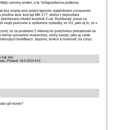
efakty carovny prsten, a ta "antigravitacna podkova,
nak tiez znamy pod svojim typovim, katalofovym oznacenim
 a prediva dusi, kod.typ MK-177, slohol z depozitara
 talentovany mladsi kuzelnik 3.cat. Rumburak, prave za
il svoje pracovne a vyskumne vysledky, vo VU, jako aj to, ze v
nost, ze za posledne 2 milenia ho podchvilou preradovali na
ym menej vyznamne researches, ulohy vyvoje, jako aj caste
ahnutych kvalifikacn. stupnov, funkcii a hodnosti, na coraz
o šak aňo.
ba | Pridané: 18.8.2024 9:51
 ako gif movie?