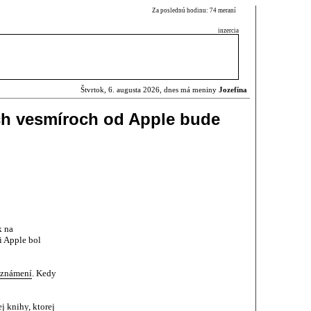
Za poslednú hodinu: 74 meraní
inzercia
Štvrtok, 6. augusta 2026, dnes má meniny
Jozefína
nych vesmíroch od Apple bude
k na
i Apple bol
oznámení
. Kedy
j knihy, ktorej