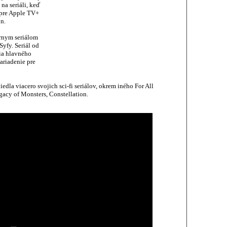
na seriáli, keď
 pre Apple TV+
n.
írnym seriálom
yfy. Seriál od
zia hlavného
ariadenie pre
dla viacero svojich sci-fi seriálov, okrem iného For All
gacy of Monsters, Constellation.