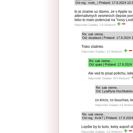
Od reg.: roob_ | Pridané: 17.8.2024 10:
to je zname uz davno, ze v Apple su 
alternativnych vesmiroch (lepsie pome
lebo to malo potencial na "novy Lost
Odpovedať
Známka: -5.0
Hodnotiť:
Re: sak vieme..
Od: dsadasd | Pridané: 17.8.2024 
Tisko zlatinko
Odpovedať
Známka: -4.3
Hodnotiť:
Re: sak vieme..
Od: quiet | Pridané: 17.8.2024
Ale ved to pisal potichu, kd
Odpovedať
Známka: 10.0
Hodnotiť:
Re: sak vieme..
Od: LytaRyta Hochbatnica
co kricis, co buuchas, kr
Odpovedať
Známka: 0.0
Hodnot
Re: sak vieme..
Od reg.: Kvík? | Pridané: 17.8.202
Lepšie by to bolo, keby aspoň sta
Odpovedať
Známka: -5.0
Hodnotiť: