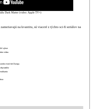
riálu Dark Matter (video: Apple TV+)
zameriavajú na kvantitu, sú viaceré z týchto sci-fi seriálov na
ížiť výkon
átov videa
munsko mení tok Dunaja
 obyvateľov
o meškanie
ánkov