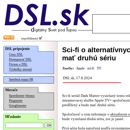
neprihlásený
Sci-fi o alternatív
DSL pripojenie
Ceny DSL
mať druhú sériu
Dostupnosť DSL
Fórum o DSL
Značky:
Apple
sci-fi
TV
Výsledky meraní
DSL.sk, 17.8.2024
Satelitná mapa SR
Merače
Sci-fi seriál Dark Matter vysielaný tento ro
Speedmeter
Merania
streamovacej službe Apple TV+ spoločnost
Pingmeter
predĺžený a bude mať druhú sériu.
Googlemeter
Spoločnosť o tom informuje v
aktuálnom 
Hľadanie
bude vysielaná druhá séria, nie je jasné.
Prvá séria bola natočená podľa rovnomenne