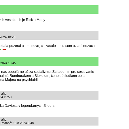
nych vesmiroch je Rick a Morty
.2024 10:23
edala pozerat a toto nove, co zacalo teraz som uz ani nezacal
.2024 19:45
i u nás populárne už za socializmu. Zariadením pre cestovanie
ý najmä Rumburakom a Blekotom, čoho dôsledkom bola
ána Majera na psychiatrii.
k aňo.
024 19:50
ika Daviesa v legendarnych Sliders
k aňo.
 Pridané: 18.8.2024 9:48