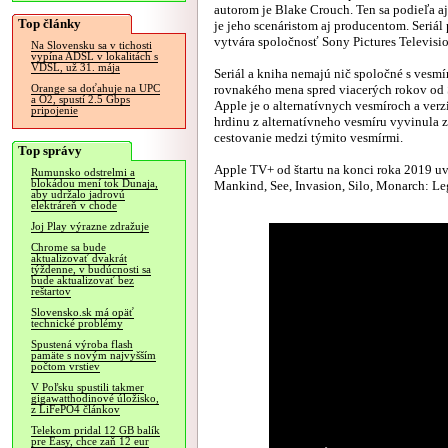
autorom je Blake Crouch. Ten sa podieľa aj 
Top články
je jeho scenáristom aj producentom. Seriál
vytvára spoločnosť Sony Pictures Televisio
Na Slovensku sa v tichosti
vypína ADSL v lokalitách s
VDSL, už 31. mája
Seriál a kniha nemajú nič spoločné s vesm
rovnakého mena spred viacerých rokov od S
Orange sa doťahuje na UPC
a O2, spustí 2.5 Gbps
Apple je o alternatívnych vesmíroch a ver
pripojenie
hrdinu z alternatívneho vesmíru vyvinula z
cestovanie medzi týmito vesmírmi.
Top správy
Apple TV+ od štartu na konci roka 2019 uvie
Rumunsko odstrelmi a
blokádou mení tok Dunaja,
Mankind, See, Invasion, Silo, Monarch: Le
aby udržalo jadrovú
elektráreň v chode
Joj Play výrazne zdražuje
Chrome sa bude
aktualizovať dvakrát
týždenne, v budúcnosti sa
bude aktualizovať bez
reštartov
Slovensko.sk má opäť
technické problémy
Spustená výroba flash
pamäte s novým najvyšším
počtom vrstiev
V Poľsku spustili takmer
gigawatthodinové úložisko,
z LiFePO4 článkov
Telekom pridal 12 GB balík
pre Easy, chce zaň 12 eur