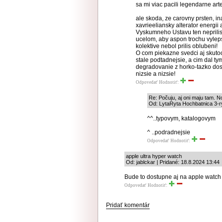
sa mi viac pacili legendarne art
ale skoda, ze carovny prsten, i
xavrieeliansky alterator energii
Vyskumneho Ustavu ten neprilis
ucelom, aby aspon trochu vyleps
kolektive nebol prilis oblubeni!
O com piekazne svedci aj skutoc
stale podtadnejsie, a cim dal t
degradovanie z horko-tazko dosi
nizsie a nizsie!
Odpovedať
Hodnotiť:
Re: Počuju, aj oni maju tam. N
Od: LytaRyta Hochbatnica 3-ry
^^..typovym, katalogovym
^ ..podradnejsie
Odpovedať
Hodnotiť:
apple ultra hyper watch
Od: jablckar | Pridané: 18.8.2024 13:44
Bude to dostupne aj na apple watch
Odpovedať
Hodnotiť:
Pridať komentár