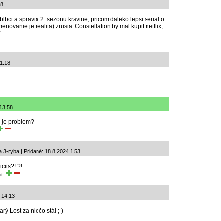
38
blbci a spravia 2. sezonu kravine, pricom daleko lepsi serial o
novanie je realita) zrusia. Constellation by mal kupit netflix,
"
11:18
 13:58
e je problem?
 3-ryba | Pridané: 18.8.2024 1:53
iciis?! ?!
iť:
4 14:13
rý Lost za niečo stál ;-)