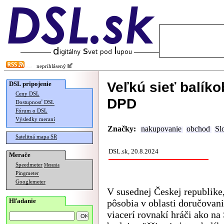
neprihlásený
Veľkú sieť balík
DSL pripojenie
Ceny DSL
DPD
Dostupnosť DSL
Fórum o DSL
Výsledky meraní
Značky:
nakupovanie
obchod
Sl
Satelitná mapa SR
DSL.sk, 20.8.2024
Merače
Speedmeter
Merania
Pingmeter
Googlemeter
V susednej Českej republike
Hľadanie
pôsobia v oblasti doručovani
viacerí rovnakí hráči ako na