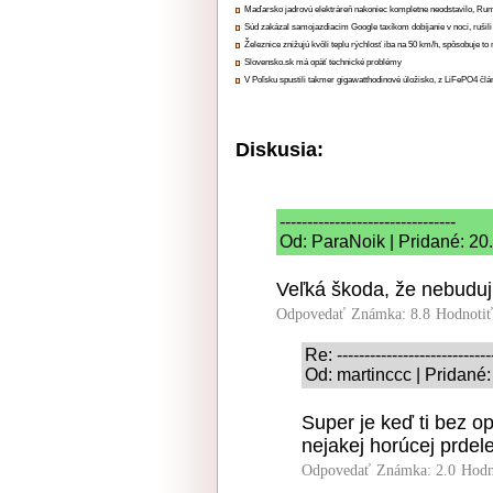
Maďarsko jadrovú elektráreň nakoniec kompletne neodstavilo, Ru
Súd zakázal samojazdiacim Google taxíkom dobíjanie v noci, rušili
Železnice znižujú kvôli teplu rýchlosť iba na 50 km/h, spôsobuje t
Slovensko.sk má opäť technické problémy
V Poľsku spustili takmer gigawatthodinové úložisko, z LiFePO4 čl
Diskusia:
--------------------------------
Od: ParaNoik | Pridané: 20
Veľká škoda, že nebudujú
Odpovedať
Známka: 8.8
Hodnoti
Re: ----------------------------
Od: martinccc | Pridané
Super je keď ti bez o
nejakej horúcej prdel
Odpovedať
Známka: 2.0
Hodn