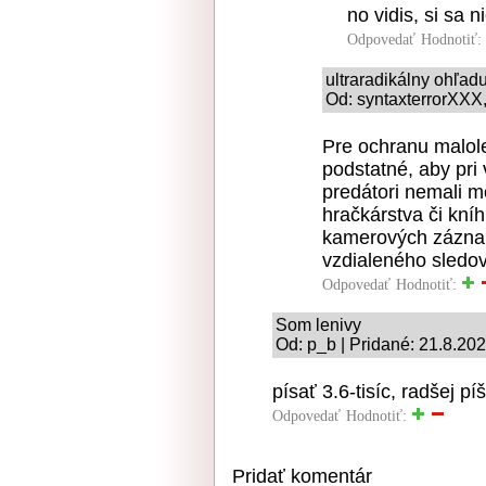
no vidis, si sa 
Odpovedať
Hodnotiť:
ultraradikálny ohľad
Od: syntaxterrorXXX,
Pre ochranu malol
podstatné, aby pri
predátori nemali mo
hračkárstva či kní
kamerových záznam
vzdialeného sledov
Odpovedať
Hodnotiť:
Som lenivy
Od: p_b | Pridané: 21.8.20
písať 3.6-tisíc, radšej p
Odpovedať
Hodnotiť:
Pridať komentár