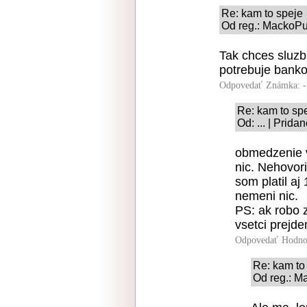
Re: kam to speje
Od reg.: MackoPu
Tak chces sluzb
potrebuje banko
Odpovedať
Známka: -
Re: kam to sp
Od: ... | Prid
obmedzenie 
nic. Nehovor
som platil aj
nemeni nic.
PS: ak robo 
vsetci prejd
Odpovedať
Hodno
Re: kam to
Od reg.: M