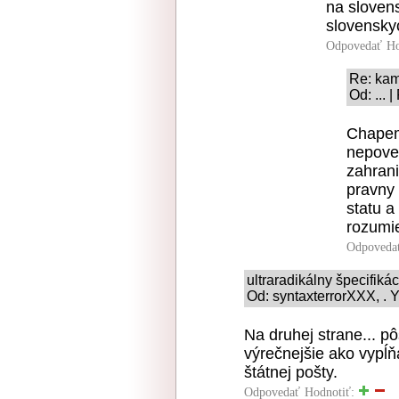
na sloven
slovenskyc
Odpovedať
Ho
Re: kam
Od: ... 
Chapem
nepoved
zahrani
pravny
statu a
rozumie
Odpoveda
ultraradikálny špecifiká
Od: syntaxterrorXXX, . Y
Na druhej strane... p
výrečnejšie ako vypĺň
štátnej pošty.
Odpovedať
Hodnotiť: