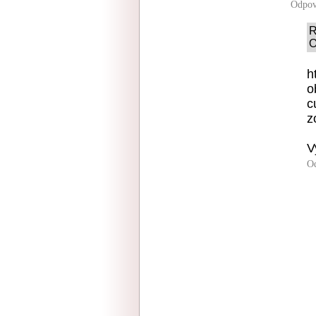
Odpov
R
O
h
o
c
z
V
O