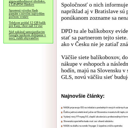
gigawatthodinové úložisko,
Spoločnosť o nich informuje 
z LiFePO4 článkov
napríklad aj v Bratislave sú
Spustená výroba flash
pamäte s novým najvyšším
ponúkanom zozname sa nenac
počtom vrstiev
Telekom pridal 12 GB balík
pre Easy, chce zaň 12 eur
DPD tu ale balíkoboxy evid
Súd zakázal samojazdiacim
Google taxíkom dobíjanie v
stať sa partnerom tejto siete
noci, rušili obyvateľov
ako v Česku nie je zatiaľ zn
Väčšie siete balíkoboxov, do
nákupe v eshopoch a násled
hodín, majú na Slovensku v s
GLS, novú väčšiu sieť buduje
Najnovšie články:
NASA pripravuje ISS na inštaláciu posledných nových solárnych p
Ďalšia jadrová elektráreň južne od Slovenska musela kvôli teplu zn
Vydaný nový FFmpeg 9.0, zlepšil akceleráciu profesionálnych form
Slovenská sporiteľňa bude mať cez víkend odstávku
NASA na diaľku na sonde Voyager 2 úspešne znížila spotrebu