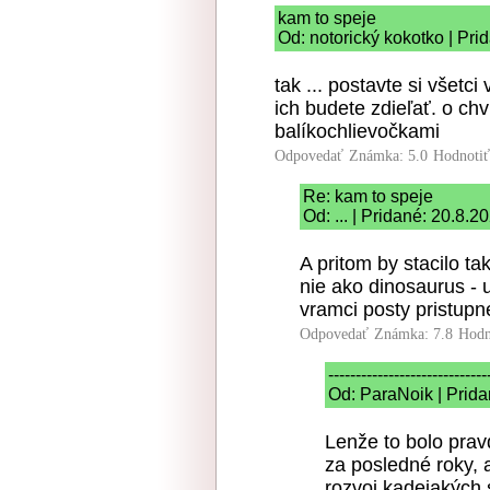
kam to speje
Od: notorický kokotko | Pri
tak ... postavte si všetc
ich budete zdieľať. o c
balíkochlievočkami
Odpovedať
Známka: 5.0
Hodnoti
Re: kam to speje
Od: ... | Pridané: 20.8.2
A pritom by stacilo t
nie ako dinosaurus -
vramci posty pristupn
Odpovedať
Známka: 7.8
Hodn
-----------------------------
Od: ParaNoik | Prida
Lenže to bolo pra
za posledné roky, 
rozvoj kadejakých 