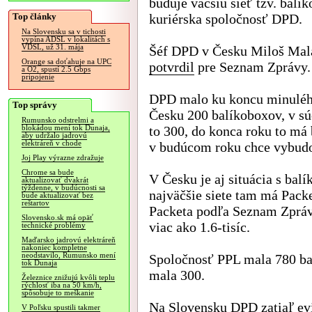
buduje väčšiu sieť tzv. balí
Top články
kuriérska spoločnosť DPD.
Na Slovensku sa v tichosti
vypína ADSL v lokalitách s
VDSL, už 31. mája
Šéf DPD v Česku Miloš Mala
Orange sa doťahuje na UPC
potvrdil
pre Seznam Zprávy.
a O2, spustí 2.5 Gbps
pripojenie
DPD malo ku koncu minuléh
Top správy
Česku 200 balíkoboxov, v sú
Rumunsko odstrelmi a
to 300, do konca roku to má
blokádou mení tok Dunaja,
aby udržalo jadrovú
elektráreň v chode
v budúcom roku chce vybudo
Joj Play výrazne zdražuje
Chrome sa bude
V Česku je aj situácia s ba
aktualizovať dvakrát
týždenne, v budúcnosti sa
najväčšie siete tam má Pack
bude aktualizovať bez
reštartov
Packeta podľa Seznam Zprávy
Slovensko.sk má opäť
viac ako 1.6-tisíc.
technické problémy
Maďarsko jadrovú elektráreň
nakoniec kompletne
neodstavilo, Rumunsko mení
Spoločnosť PPL mala 780 ba
tok Dunaja
mala 300.
Železnice znižujú kvôli teplu
rýchlosť iba na 50 km/h,
spôsobuje to meškanie
Na Slovensku DPD zatiaľ evi
V Poľsku spustili takmer