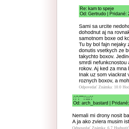
Re: kam to speje
Od: Gertrudo | Pridané:
Sami sa urcite nedoh
dohodnut aj na rovnak
samotnom boxe od ko
Tu by bol fajn nejaky 
donutis vsetkych ze b
takychto boxov. Jedin
smrdi nefunkcnostou a
rokov. Aj ked za mna 
Inak uz som viackrat 
roznych boxov, a mohol
Odpovedať
Známka: 10.0
Hod
;';'';''''';';;;;';'
Od: arch_bastard | Pridané
Nemali mi drony nosit ba
A ja ako zviera musim ist
Odpovedať
Známka: 6.7
Hodnoti