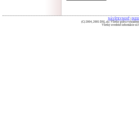
NÁVŠTEVNOSŤ
|
INZE
(C) 2004, 2005 DSL.sk | Všetky práva vyhradené
Všetky uvedené informácie sú b