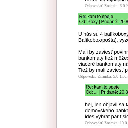
Odpovedať
Známka: 6.0
Re: kam to speje
Od: Boxy | Pridané: 20.
U nás sú 4 balíkobox
Balíkobox/pošta), vyz
Mali by zaviesť povin
bankomaty tiež môžeš
viaceré bankomaty na
Tiež by mali zaviesť 
Odpovedať
Známka: 5.0
Hodn
Re: kam to speje
Od: ... | Pridané: 20
hej, len objavil sa
domovskeho bankom
ides vybrat par tis
Odpovedať
Známka: 10.0