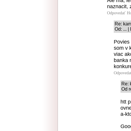
Ale ma, le
naznacit, 
Odpovedať
Ho
Re: kam
Od: ... 
Povies 
som v 
viac ak
banka m
konkur
Odpoveda
Re: 
Od r
htt 
ovne
a-kt
Goog