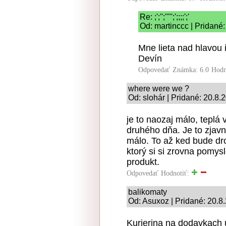
Re: ;';'';''''';';;;;';'
Od: martinccc | Pridané
Mne lieta nad hlavou 
Devín
Odpovedať
Známka: 6.0
Hodn
where were we ?
Od: slohár | Pridané: 20.8.
je to naozaj málo, teplá 
druhého dňa. Je to zjavn
málo. To až ked bude dr
ktorý si si zrovna pomys
produkt.
Odpovedať
Hodnotiť:
balikomaty
Od: Asuxoz | Pridané: 20.8
Kurierina na dodavkach uz